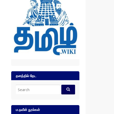
தளத்தில் தேட
Search
for:
ம.நவீன் நூல்கள்