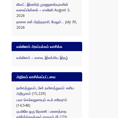
லீகாட்: இரண்டு முரணுணர்வுகளின்
வலைப்பின்னல் – சாலினி
August 3,
2026
நாளை என் பிறந்தநாள்; மேலும்…
July 30,
2026
வல்லினம் அகப்பக்கம் வாசிக்க
வல்லினம் – கலை, இலக்கிய இதழ்
அதிகம் வாசிக்கப்பட்டவை
நவீனத்துவம், பின் நவீனத்துவம்: எளிய
அறிமுகம்
(15,229)
பவா செல்லதுரையும் கூல் சுரேஷும்
(14,548)
புயலிலே ஒரு தோணி : மரணத்தை
எதிர்க்கொள்ளும் சாகசம்
(8,273)