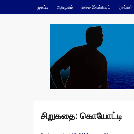
Skip to content
முகப்பு
அறிமுகம்
கலை இலக்கியம்
நூல்கள்
ம.நவீன்
சிறுகதை: கொயோட்டி