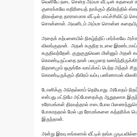
வெளியே நடை சென்ற அம்மா வீட்டின் கதவைச் சாற
குரைக்கவே எதிரியைத் தாக்கும் தீவிரத்தில் ஸ்கங்
திரவத்தை தாராளமாக வீட்டில் பாய்ச்சிவிட்டு செ
சொன்னாள். அவளிடம் அம்மா சொன்ன கதையிது
அதைக் கற்பனையில் நிகழ்த்திப் பார்க்கவே அச்சம
விலங்குதான். அதன் கருநிற உடலை இரண்டாகப் 
கருதிவந்தேன். குறுகுறுவென மின்னும் அதன் கண
கொண்டிருப்பதை நான் பலமுறை உணர்ந்திருக்கிறேன
நிதானமும் ஒருங்கே வாய்க்கப் பெற்ற அந்தச் 
கொண்டிருக்கும் தீவிரம் வம்பு பண்ணாமல் விலகி
டோனிக்கு அதெல்லாம் தெரியாது. அபோதம் நிற
என்பது மட்டுமே அப்போதைக்கு ஆறுதலாக இருந்த
உரோமங்கள் திரவத்தால் சடைபோல பிணைந்துகொண்
போகாததால் மேல் புற ரோமங்களை கத்தரிக்க ப
இருந்தான்.
அன்று இரவு எங்களால் வீட்டில் தங்க முடியவில்