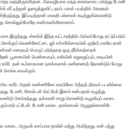
்ற மறந்திருக்கிறாள். அவ்வழியாக வந்த ஸ்கங்கைப் பார்த்து டோனி
க் வீட்டிற்குள் நுழைந்துவிட்டதாம். மகள் பயத்தில் அலறவும்
ன்றிருந்தது. இப்படித்தான் மாலதி பல்லைக் கடித்துக்கொண்டு
. சொல்லும்போதே கண்கலங்கினாளாம்.
ாக இருந்தது. ஸ்கங்க் இந்த வட்டாரத்தில் அவ்வப்போது தட்டுப்படும்
பிளக்கும் வெண்கோட்டை ஓர் எச்சரிக்கையின் குறியீடாகவே நான்
்கள் எதையும் பொருட்படுத்தாத ஒரு தீர்க்கத்தைக்
். பூனையின் மென்மையும், எலியின் சுறுசுறுப்பும், கரடியின்
சிறு உயிர் தன் கூர்மையான நகங்களால் மண்ணைத் தோண்டும் போது
ச் செல்ல வைக்கும்.
ம்பிய உயிர். அதன் கண்ணிலோ வாயிலோ அந்தத் திரவம் படவில்லை
து. டோனி, கோல்டன் ரெட்ரீவர் இனம் என்பதால் கழுத்து
டு பிசுபிசுத்தது. தக்காளி சாறு கொண்டு கழுவியும் வாடை
ெரும்பாடு பட்டேன். டோனி வாடை தாங்காமல் அழுதுகொண்டே
லை. வாடை அருவக் கசப்பாக நாவில் வந்து அமர்ந்தது. என் பத்து