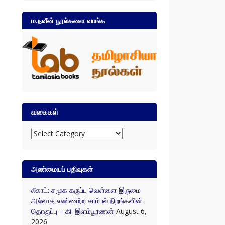
ம.நவீன் நூல்களை வாங்க
வகைகள்
வகைகள்
அண்மையப் பதிவுகள்
லீகாட்: சமூக கருப்பு வெள்ளை இருமை
அல்லாத எண்ணற்ற சாம்பல் நிறங்களின்
தொகுப்பு – கி. இளம்பூரணன்
August 6,
2026