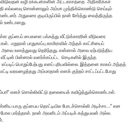
் விடுவதன் வழி ரக்கூன்களின் அட்டகாசத்தை அதிகரிக்கச்
மாலதி எவ்வளவு சொன்னாலும் அம்மா முந்திக்கொண்டு செய்யும்
ொண்டனர். அதுவரை குடியிருப்பில் நான் சேர்த்து வைத்திருந்த
சல் உண்டானது.
ள்ள குப்பைப் பைகளை பக்கத்து வீட்டுக்காரரின் வீடுவரை
கள். மறுநாள் பாதுகாப்பு காமிராவில் அந்தக் காட்சியைப்
வென அவை உலாத்துவது தெரிந்தது. என்னால் அவை ஏற்படுத்திய
வீட்டின் பின்னால் வளர்க்கப்பட்ட செடிகளில் இருந்த
எப்படிப் பொறுப்பேற்பது எனப் புரியவில்லை. இத்தனை காலம் அந்தத்
்டி வரவழைத்தது அம்மாதான் எனக் குற்றம் சாட்டப்பட்டபோது
ம்பா!” எனச் சொல்லிவிட்டு தலையைக் கவிழ்த்துக்கொண்டாள்.
உன்னிய யாரு குப்பைய தொட்டியில போடச்சொல்லி அடிச்சா….” என
ோல பார்த்தாள். நான் அவளிடம் அப்படிக் கத்துபவன் அல்ல.
்.