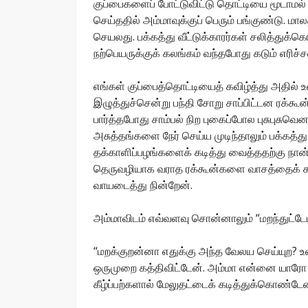
குப்பைகளைப் போட்டுவிட்டு தொட்டியை மூடாமல
செய்ததில் அம்மாவுக்குப் பெரும் பங்குண்டு. 
செயலது. பக்கத்து வீட்டுக்காரர்கள் சலித்துக்க
நற்பெயருக்குக் கலங்கம் வந்தபோது கடும் எரிச்
எங்கள் குப்பைத்தொட்டியைத் கவிழ்த்து அதில் உ
இழுத்துச்சென்று பந்தி சோறு சாப்பிட்டன ரக்கூன்
பார்த்தபோது சாம்பல் நிற புகைப்போல புசுபுசு
அசுத்தங்களை நேர் செய்ய முடிந்தாலும் பக்கத்து 
தக்காளிப்பழங்களைக் கடித்து வைத்ததற்கு நான் 
தெருவழியாக வராத ரக்கூன்களை வாசத்தைக் காட
வாயடைத்து நின்றேன்.
அம்மாவிடம் எவ்வளவு சொன்னாலும் “மறந்துட்டே
“மறக்குறன்னா எதுக்கு அந்த வேலய செய்யுற? 
ஒருமுறை கத்திவிட்டேன். அம்மா என்னை யாரோ ப
கீழ்ப்பற்களால் மேலுதட்டைக் கடித்துக்கொண்டேன