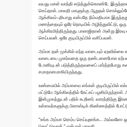
வயது மகள் வாந்தி எடுத்துக்கொண்டே இருந்த
செய்தாள். மாலதி மகளுக்கு ஆறுதல் சொல்லும்போ
ஆங்கிலம் புரியாது என்பதே நிம்மதியாக இருந்த
மணத்தையும் ஒரே நொடியில் அழித்துவிட்டு, ஒ
ஆக்கிரமித்திருந்தது. பாலாஜிதான் அன்று இர
செய்பவன். ஒரே குடியிருப்பில் வசிப்பவன்.
அம்மா தன் மூக்கில் எந்த வாடையும் ஏறவில்லை
வாடையை முகர்வதை ஒரு தண்டனைபோல ஏற்பவளாக
டோனியுடன் படுத்திருந்தவளைப் பார்த்தபோது க
சமாதானமாகியிருந்தது.
உண்மையில் அம்மாவை எங்கள் குடியிருப்பில் எல்லா
மட்டுமே ஆங்கிலத்தில் கேட்கப் பழகியிருந்தாள
இன்முகத்துடன் பதில் கூறினர். வாரத்திற்கு இ
உள்ளவர்களுக்கு பிளாஸ்டிக் கிண்ணத்தில் போட்
“உங்க அம்மா ரொம்ப செய்யுறாங்க… அவ்வளோ ஒர
கொட்டுவான்,” என்பாள் மாலதி.