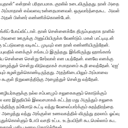
ப்புதான்” என்றாள் பரிதாபமாக. குரலில் உடைவிருந்தது. நான் அதை
ேன். அம்மாதான் எவ்வளவு உன்னதமானவள். ஒருவார்த்தைகூட அவள்
ன அதன் பின்னர் எண்ணிக்கொண்டேன்.
ுங்கிப் போய்விட்டாள். தான் சென்னைக்கே திரும்புவதாக நாளில்
ளை ஊருக்கு அனுப்பியிருக்க வேண்டும். மகள் பாட்டியுடன்
்கு உட்படுவதை வடிகட்ட முடியும் என நான் எண்ணியிருந்தேன்.
ுவதில் எனக்குச் சங்கடம் இருந்தது. இங்கிருந்து ஹாங்காங்
ியே சென்னை சென்று சேர்வாள் என பயந்தேன். எனவே எனக்கு
து அழைத்துச் சென்று விடுவதாகச் சமாதானம் கூறி வைத்தேன். ‘ஏஐ’
் சுழன்றுக்கொண்டிருந்தது. அதற்கிடையிலும் அம்மாவை
் கூகுள் நிறுவனத்திற்கு அழைத்துச் சென்று வந்தேன்.
 ஊழியர்களுக்கு நல்ல சம்பளமும் சலுகைகளும் கொடுக்கும்
ோல வார இறுதியில் இலவசமாகக் கட்டற்ற மது அருந்தும் சலுகை
திற்கு நம்மோடு கூட்டி வந்து வேலைப்பார்க்கும் சுதந்திரத்தை
அழைத்து வந்து அங்குள்ள உணவகத்தில் விருந்து தரலாம். ஓய்வு
க்கொள்ளும் டோபி வசதி உட்பட உடற்பயிற்சி கூடமெல்லாம் கூட
றுதான் மதிய உணவு கொடுத்தேன்.