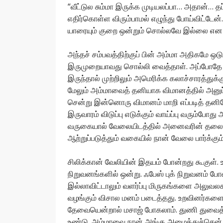
“வீட்டுல சும்மா இருக்க முடியலப்பா… அதான்… த
எதிர்கொள்ள விரும்பாமல் எழுந்து போய்விட்ட
யாரையும் குறை ஒன்றும் சொல்லவே இல்லை எ
அந்தச் சம்பவத்திற்குப் பின் அம்மா அதிகமே ஒட
இருமுறையாவது சொல்லி வைத்தாள். அப்போதே அவ
இருந்தால் முற்றிலும் அமெரிக்க கலாச்சாரத்துக
மேலும் அம்மாவைத் தனியாக விமானத்தில் அனுப்ப
சென்று இன்னொரு விமானம் மாறி எப்படித் தன
இருவாரம் விடுப்பு எடுக்கும் வாய்ப்பு வரும்போ
வருகையால் வேலையிடத்தில் அனைவரின் தலையும
ஆற்றுப்படுத்தும் வகையில் நான் வேலை பார்க்கும
சிலிக்கான் வேலியின் இதயம் போன்றது கூகுள்.
நிறுவனங்களில் ஒன்று. ஃபேஸ் புக் நிறுவனம் ப
இல்லாவிட்டாலும் வளர்ப்பு மிருகங்களை அலுவலகத்
வழங்கும் விசால மனம் படைத்தது. உறவினர்களை 
தேவையென்றால் மசாஜ் போகலாம். துணி துவைத்து
உண்டு. அம்மாவை நான் அங்கு அழைத்துச்சென்