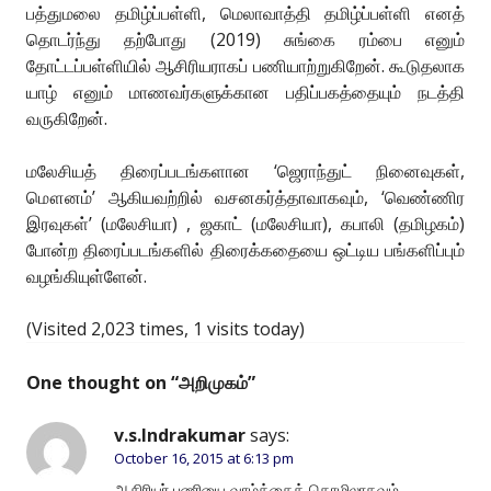
பத்துமலை தமிழ்ப்பள்ளி, மெலாவாத்தி தமிழ்ப்பள்ளி எனத்
தொடர்ந்து தற்போது (2019) சுங்கை ரம்பை எனும்
தோட்டப்பள்ளியில் ஆசிரியராகப் பணியாற்றுகிறேன். கூடுதலாக
யாழ் எனும் மாணவர்களுக்கான பதிப்பகத்தையும் நடத்தி
வருகிறேன்.
மலேசியத் திரைப்படங்களான ‘ஜெராந்துட் நினைவுகள்,
மௌனம்’ ஆகியவற்றில் வசனகர்த்தாவாகவும், ‘வெண்ணிர
இரவுகள்’ (மலேசியா) , ஜகாட் (மலேசியா), கபாலி (தமிழகம்)
போன்ற திரைப்படங்களில் திரைக்கதையை ஒட்டிய பங்களிப்பும்
வழங்கியுள்ளேன்.
(Visited 2,023 times, 1 visits today)
One thought on “
அறிமுகம்
”
v.s.Indrakumar
says:
October 16, 2015 at 6:13 pm
ஆசிரியர் பணியை வாழ்க்கைத் தொழிலாகவும்