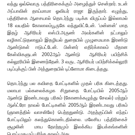
வந்து ஒவ்வொரு பத்திரிகைக்கும் அழைத்துச் சென்றார். உடன்
அப்பாவின் தாய்மாமா ஓவியர் ராஜா இருந்தார். எழுத்து,
பத்திரிகை ஆசையால் தொடர்ந்து படிக்க விருப்பம் இல்லாமல்
18 வயதில் கோலாலம்பூருகே வந்துவிட்டேன். ‘மன்னன்’ மாத
இதழ் ஆசிரியர் எஸ்.பி.அருண் அவர்களின் நட்பாலும்
வழிகாட்டுதலாலும் இதழியல் துறையில் முழுமையாக இரண்டு
ஆண்டுகள் ஈடுபட்டேன். பின்னர் எதிர்க்காலம் மீதான
கேள்விகளுடன் 2002ஆம் ஆண்டு ஆசிரியர் பயிற்சிக்
கல்லூரியில் இணைந்தேன். 3 வருட ஆசிரியர் பயிற்சிக்கல்லூரி
படிப்புக்குப் பின் அத்துறையில் டிப்ளோமா கிடைத்தது.
தொடர்ந்து பல கவிதை போட்டிகளில் முதல் பரிசு கிடைத்தது.
மலாயா பல்கலைக்கழக சிறுகதை போட்டியில் 2005ஆம்
ஆண்டு இரண்டாவது பரிசும் (கோணக்கழுத்து சேவல்) மற்றும்
ஆஸ்ட்ரோ நாவல் போட்டிகளில் 2005ஆம் இரண்டாவது பரிசும்
(ஞானத்தில் வாசலிலே) பெற்றதுண்டு. அதற்குப்பின் எந்தப்
போட்டியிலும் கலந்துகொண்டதில்லை. மலேசிய பத்திரிகைச்
சூழலின் மாய தோற்றமும் இலக்கிய இயக்கங்களின்
பொய்முகமும் புரிந்த காலம் அது.