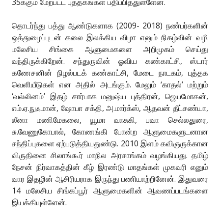
35க்கும் மேற்பட்ட புத்தகங்கள் பதிப்பித்துள்ளேன்.
தொடர்ந்து பத்து ஆண்டுகளாக (2009- 2018) நண்பர்களின்
ஒத்துழைப்புடன் கலை இலக்கிய விழா எனும் நிகழ்வின் வழி
மலேசிய சிங்கை ஆளுமைகளை அறிமுகம் செய்து
வந்திருக்கிறேன். சந்துருவின் ஓவிய கண்காட்சி, ஸ்டார்
கணேசனின் நிழல்படக் கண்காட்சி, மேடை நாடகம், புத்தக
வெளியீடுகள் என அதில் அடங்கும். மேலும் ‘காதல்’ மற்றும்
‘வல்லினம்’ இதழ் சார்பாக மனுஷ்ய புத்திரன், ஜெயமோகன்,
எம்.ஏ.நுஃமான், ஷோபா சக்தி, அ.மார்க்ஸ், ஆதவன் தீட்சண்யா,
லீனா மணிமேகலை, யூமா வாசுகி, பவா செல்லதுரை,
சு.வேணுகோபால், கோணங்கி போன்ற ஆளுமைகளுடனான
சந்திப்புகளை ஏற்படுத்தியதுண்டு. 2010 இளம் கவிஞருக்கான
விருதினை சிலாங்கூர் மாநில அரசாங்கம் வழங்கியது. தமிழ்
நேசன் நிர்வாகத்தின் கீழ் இரண்டு மாதங்கள் முகவரி எனும்
வார இதழின் ஆசிரியராக இருந்து பணியாற்றினேன். இதுவரை
14 மலேசிய சிங்கப்பூர் ஆளுமைகளின் ஆவணப்படங்களை
இயக்கியுள்ளேன்.