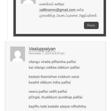
வணக்கம் சுனிதா
valllinamm@gmail.com
என்ற
முகவரிக்கு அபடைப்புகளை அனுப்புங்கள்.
Reply
Vaaluppaiyan
December 7, 2014 at 6:07 pm
vilangu viratta piRantha paRai
kai vilangu odikka olikkum paRai
kadaisi thamizhan irukkum varai
kaathil olikkum intha paRai
veera paRai vetRi paRai
pOrgaL thudikkum punithap paRai
kayiRu katti kadalin alaiyai niRuththa