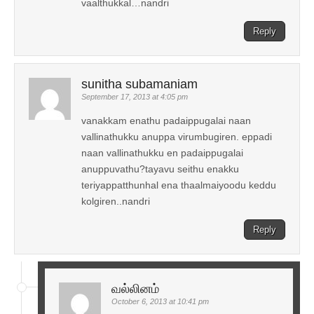
vaalthukkal…nandri
Reply
sunitha subamaniam
September 17, 2013 at 4:05 pm
vanakkam enathu padaippugalai naan
vallinathukku anuppa virumbugiren. eppadi
naan vallinathukku en padaippugalai
anuppuvathu?tayavu seithu enakku
teriyappatthunhal ena thaalmaiyoodu keddu
kolgiren..nandri
Reply
வல்லினம்
October 6, 2013 at 10:41 pm