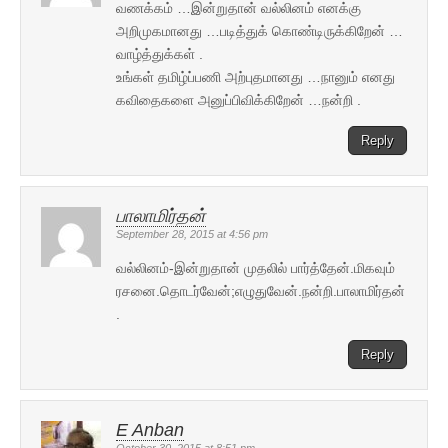
வணக்கம் …இன்றுதான் வல்லினம் எனக்கு
அறிமுகமானது …படித்துக் கொண்டிருக்கிறேன் …
வாழ்த்துக்கள் .
உங்கள் தமிழ்ப்பணி அற்புதமானது …நானும் எனது
கவிதைகளை அனுப்பிவிக்கிறேன் …நன்றி .
Reply
பாலாமிர்தன்
September 28, 2015 at 4:56 pm
வல்லினம்-இன்றுதான் முதலில் பார்த்தேன்.மிகவும்
ரசனை.தொடர்வேன்;எழுதுவேன்.நன்றி.பாலாமிர்தன்
.
Reply
E Anban