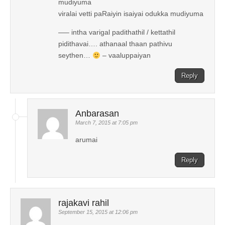
mudiyuma
viralai vetti paRaiyin isaiyai odukka mudiyuma
—– intha varigal padithathil / kettathil
pidithavai…. athanaal thaan pathivu
seythen…
– vaaluppaiyan
Reply
Anbarasan
March 7, 2015 at 7:05 pm
arumai
Reply
rajakavi rahil
September 15, 2015 at 12:06 pm