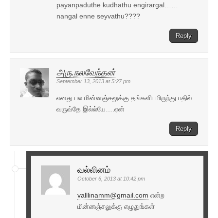
payanpaduthe kudhathu engirargal……
nangal enne seyvathu????
Reply
அரு.நலவேந்தன்
September 13, 2013 at 5:27 pm
எனது பல மின்னஞ்சலுக்கு தங்களிடமிருந்து பதில்
வருவ்தே இல்ல்யே….ஏன்
Reply
வல்லினம்
October 6, 2013 at 10:42 pm
valllinamm@gmail.com
என்ற
மின்னஞ்சலுக்கு எழுதுங்கள்