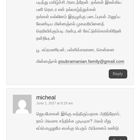
படித்து மகிழ்ச்சி அடைந்தேன். தங்கள் இலக்கிய
பனி தொடர என் நல்வாழ்த்துக்கள்
தங்கள் வல்லினம் இதழுக்கு படைப்புகள் அனுப்ப
வேண்டிய மின்னஞ்சல் முகவரியினைத்
தெரிவிக்கும்படி அன்புடன் கேட்டுக்கொள்கிறேன்
நன்றியுடன்
பூ. சுப்ரமணியன், பள்ளிக்கரணை, சென்னை
மின்னஞ்சல்
psubramanian.family@gmail.com
Reply
micheal
June 1, 2017 at 9:19 am
ஜெயமோகன் இங்கு வந்திருப்பதாக அறிந்தோம்,
நாம் அவரை சந்திக்க முடியுமா? அவர் மீது
எப்பொழுதுமே எமக்கு பெரும் அபிமானம் உண்டு