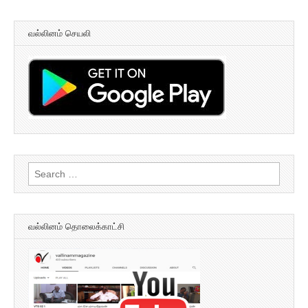
வல்லினம் செயலி
Search
for:
வல்லினம் தொலைக்காட்சி