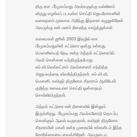
திரு சை. பீர்முகம்மது அவர்களுக்கு வல்லினம்
விருது வழங்கப் படவுள்ள செய்தி ஜெயமோகனின்
வலைதளம் மூலமாக அறிந்து இதனை எழுதுகிறேன்.
அவருக்கு என் மனம் நிறைந்த வாழ்த்துக்கள்.
கலைமகள் ஜூன் 2003 இதழில் சை.
பீர்முகம்மதுவின் கட்டுரை ஒன்று உள்ளது.
மௌனியைத் தேடி என்ற அந்தக் கட்டுரையில்
அவர் சென்னை வந்திருந்தபோது
எம்.வி.வெங்கட்ராம் அவர்களைச் சந்தித்த
அனுபவத்தை விவரித்திருந்தார். எம்.வி.வி,
மௌனி, கவிஞர் திருலோக சீதாராம் ஆகியோர்
குறித்த சுவையான செய்தி ஒன்றையும்
சொல்லியிருந்தார்.
அந்தக் கட்டுரை என் நினைவில் இன்னும்
இருக்கிறது. பீர்முகம்மது அவர்களோடு தொடர்பு
கொள்ளும் ஆவல் வருவதால், கவிஞர் திருலோக
சீதாராமின் மகன் என்ற முறையில் உங்களிடம் இந்த
கோரிக்கையை வைக்கிறேன். அவருடைய