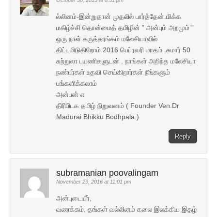
October 30, 2015 at 8:51 pm
ல்லினம்-இன்றுதான் முதலில் பார்த்தேன்.மிக்க
மகிழ்ச்சி தொன்மைத் தமிழின் ” அன்பும் அறமும் ”
ஒரு நாள் கருத்தரங்கம் மலேசியாவில்
திட்டமிடுகிறோம் 2016 பெப்ரவரி மாதம் .சுமார் 50
சுற்றுலா பயணிகளுடன் . நாங்கள் அறிந்த மலேசியா
நண்பர்கள் உதவி செய்கிறார்கள் நீங்களும்
பங்களிக்கலாம்
அன்பன் எ
திரிபிடக தமிழ் நிறுவனம் ( Founder Ven.Dr
Madurai Bhikku Bodhpala )
Reply
subramanian poovalingam
November 29, 2016 at 11:01 pm
அன்புடையீர்,
வணக்கம். தங்கள் வல்லினம் கலை இலக்கிய இதழ்