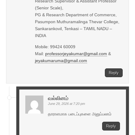
Research Supervisor & Assistant Professor
(Senior Scale),
PG & Research Department of Commerce,
Pasumpon Muthuramalinga Thevar College,
Sankarankovil, Tenkasi – TAMIL NADU –
INDIA
Mobile: 99424 60009
Mail:
professorjeyakumar@gmail.com
&
jeyakumaruma@gmail.com
Reply
வல்லினம்
June 29, 2026 at 7:20 pm
தாராளமாக படைப்புகளை அனுப்பலாம்
Reply