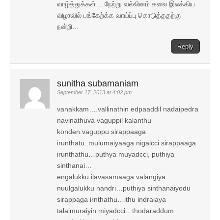
வாழ்த்துக்கள்… நேற்று வல்லினம் கலை இலக்கிய
விழாவில் பங்கேற்க்க வாய்ப்பு கொடுத்ததற்கு
நன்றி…
Reply
sunitha subamaniam
September 17, 2013 at 4:02 pm
vanakkam….vallinathin edpaaddil nadaipedra
navinathuva vaguppil kalanthu
konden.vaguppu sirappaaga
irunthatu..mulumaiyaaga nigalcci sirappaaga
irunthathu…puthya muyadcci, puthiya
sinthanai…
engalukku ilavasamaaga valangiya
nuulgalukku nandri…puthiya sinthanaiyodu
sirappaga irnthathu…ithu indraiaya
talaimuraiyin miyadcci…thodaraddum