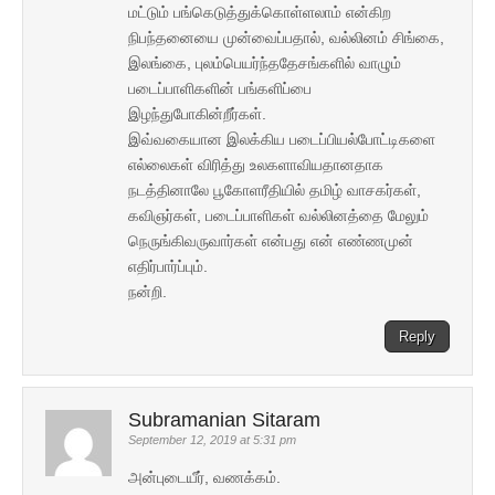
மட்டும் பங்கெடுத்துக்கொள்ளலாம் என்கிற
நிபந்தனையை முன்வைப்பதால், வல்லினம் சிங்கை,
இலங்கை, புலம்பெயர்ந்ததேசங்களில் வாழும்
படைப்பாளிகளின் பங்களிப்பை
இழந்துபோகின்றீர்கள்.
இவ்வகையான இலக்கிய படைப்பியல்போட்டிகளை
எல்லைகள் விரித்து உலகளாவியதானதாக
நடத்தினாலே பூகோளரீதியில் தமிழ் வாசகர்கள்,
கவிஞர்கள், படைப்பாளிகள் வல்லினத்தை மேலும்
நெருங்கிவருவார்கள் என்பது என் எண்ணமுன்
எதிர்பார்ப்பும்.
நன்றி.
Reply
Subramanian Sitaram
September 12, 2019 at 5:31 pm
அன்புடையீர், வணக்கம்.