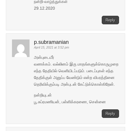
நன்றி-வாழ்த்துக்கள்
29.12.2020
Reply
p.subramanian
April 15, 2021 at 3:52 pm
அன்புடையீர்
வணக்கம். வல்லினம் இரு மாதங்களுக்கொருமுறை
எந்த தேதியில் வெளியிடப்படும். படைப்புகள் எந்த
தேதிக்குள் அனுப்ப வேண்டும் என்ற விபரத்தினை
தெரிவிக்கும்படி அன்புடன் கேட்டுக்கொள்கிறேன்.
நன்றியுடன்
பூ.சுப்ரமணியன், பள்ளிக்கரணை, சென்னை
Reply