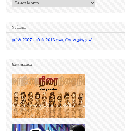
கடந்த
இதழ்கள்
பெட்டகம்
ஜூன் 2007 - ஏப்ரல் 2013 வரையிலான இதழ்கள்
இணைப்புகள்