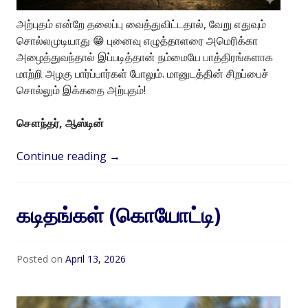
அற்புதம் என்றே தலைப்பு வைத்துவிட்டதால், வேறு எதுவும்
சொல்லமுடியாது 😁 புனைவு எழுத்தாளரை அமெரிக்கா
அழைத்துவந்தால் இப்படித்தான் நம்மையே பாத்திரங்களாக
மாற்றி அழகு பார்ப்பார்கள் போலும். மானுடத்தின் சிறப்பைச்
சொல்லும் இக்கதை அற்புதம்!
சௌந்தர், ஆஸ்டின்
Continue reading
→
கடிதங்கள் (கொயோட்டி)
Posted on
April 13, 2026