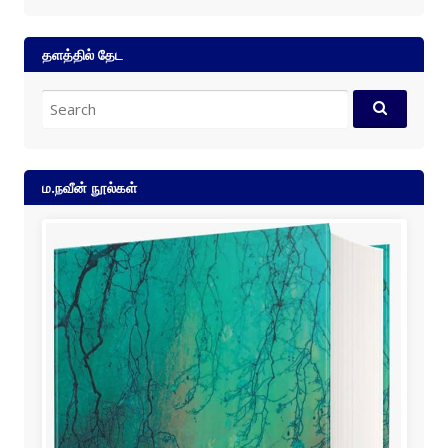
தளத்தில் தேட
Search
for:
ம.நவீன் நூல்கள்