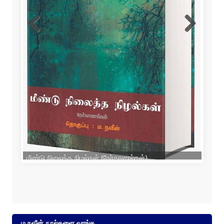
ம.நவீன் நூல்களை வாங்க