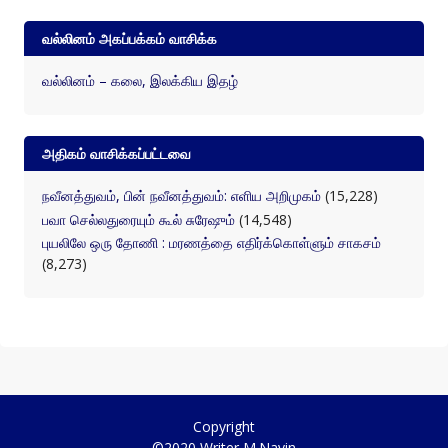
வல்லினம் அகப்பக்கம் வாசிக்க
வல்லினம் – கலை, இலக்கிய இதழ்
அதிகம் வாசிக்கப்பட்டவை
நவீனத்துவம், பின் நவீனத்துவம்: எளிய அறிமுகம்
(15,228)
பவா செல்லதுரையும் கூல் சுரேஷும்
(14,548)
புயலிலே ஒரு தோணி : மரணத்தை எதிர்க்கொள்ளும் சாகசம்
(8,273)
Copyright
©2020 Writer M.Navin