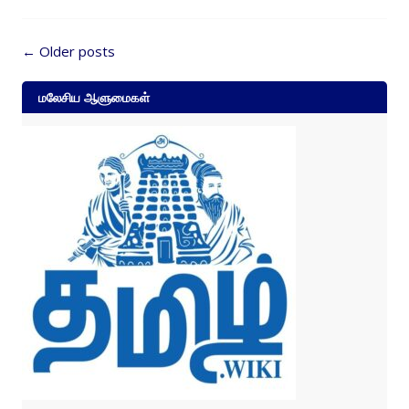
Posts
←
Older posts
navigation
மலேசிய ஆளுமைகள்