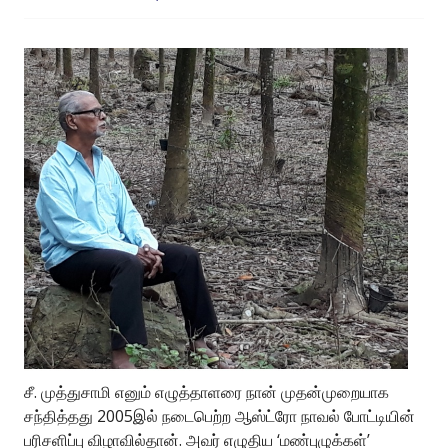
சீ. முத்துசாமி எனும் எழுத்தாளரை நான் முதன்முறையாக
சந்தித்தது 2005இல் நடைபெற்ற ஆஸ்ட்ரோ நாவல் போட்டியின்
பரிசளிப்பு விழாவில்தான். அவர் எழுதிய ‘மண்புழுக்கள்’