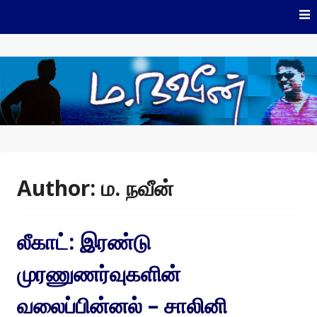
Skip
to
content
ம.நவீன்
Author:
ம. நவீன்
லீகாட்: இரண்டு
முரணுணர்வுகளின்
வலைப்பின்னல் – சாலினி