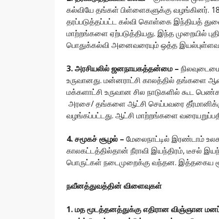
கல்வியே தங்கள் பிள்ளைகளுக்கு வழங்கினர்.
தரப்படுத்தப்பட்ட கல்வி கொள்கை இந்தியத் து
மாற்றங்களை ஏற்படுத்தியது. இந்த முறையில் புதி
பொதுக்கல்வி அனைவரையும் ஒத்த இயல்புள்ளவர
3. அரசியலில் ஜனநாயகத்தன்மை –
நிலவுடைமைச
உருவானது. மன்னராட்சி காலத்தில் தங்களை ஆள்
மக்களாட்சி உருவான சில நாடுகளில் கூட பெண்க
அரசை/ தங்களை ஆட்சி செய்பவரை தீர்மானிக்கும
வழங்கப்பட்டது. ஆட்சி மாற்றங்களை வரையறுப்பதி
4. சமூகச் சூழல் –
மேலைநாட்டில் இரண்டாம் உலகப
காலகட்டத்தில்தான் நீராவி இயந்திரம், டீசல் இய
பொருட்கள் நடைமுறைக்கு வந்தன. இத்தகைய சூ
நவீனத்துவத்தின் விளைவுகள்
1. மத மூடத்தனத்துக்கு எதிரான விஞ்ஞான மனப்