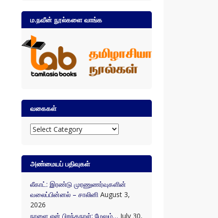
ம.நவீன் நூல்களை வாங்க
வகைகள்
வகைகள்
அண்மையப் பதிவுகள்
லீகாட்: இரண்டு முரணுணர்வுகளின்
வலைப்பின்னல் – சாலினி
August 3,
2026
நாளை என் பிறந்தநாள்; மேலும்…
July 30,