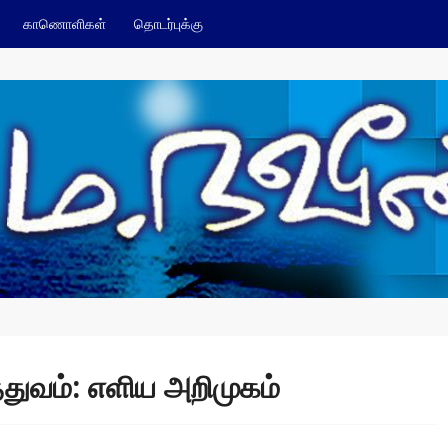
காணொளிகள்
தொடர்புக்கு
்துவம்: எளிய அறிமுகம்