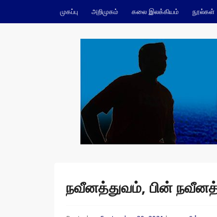
Skip to content
முகப்பு
அறிமுகம்
கலை இலக்கியம்
நூல்கள்
ம.நவீன்
நவீனத்துவம், பின் நவீனத