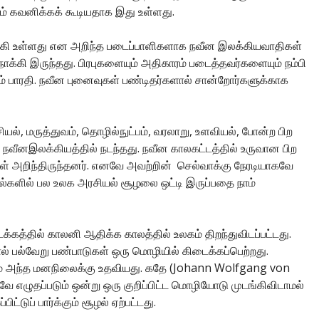
 கவனிக்கக் கூடியதாக இது உள்ளது.
கி உள்ளது என அறிந்த படைப்பாளிகளாக நவீன இலக்கியவாதிகள்
்கி இருந்தது. பிரபுகளையும் அதிகாரம் படைத்தவர்களையும் நம்பி
 பாரதி. நவீன புனைவுகள் பண்டிதர்களால் சான்றோர்களுக்காக
யல், மருத்துவம், தொழில்நுட்பம், வரலாறு, உளவியல், போன்ற பிற
ீனஇலக்கியத்தில் நடந்தது. நவீன காலகட்டத்தில் உருவான பிற
 அறிந்திருந்தனர். எனவே அவற்றின் செல்வாக்கு நேரடியாகவே
ாடல்களில் பல உலக அரசியல் சூழலை ஒட்டி இருப்பதை நாம்
கத்தில் காலனி ஆதிக்க காலத்தில் உலகம் திறந்துவிடப்பட்டது.
் பல்வேறு பண்பாடுகள் ஒரு மொழியில் கிடைக்கப்பெற்றது.
் அந்த மனநிலைக்கு உதவியது. கதே (Johann Wolfgang von
 எழுதப்படும் ஒன்று ஒரு குறிப்பிட்ட மொழியோடு முடங்கிவிடாமல்
்டுப் பார்க்கும் சூழல் ஏற்பட்டது.