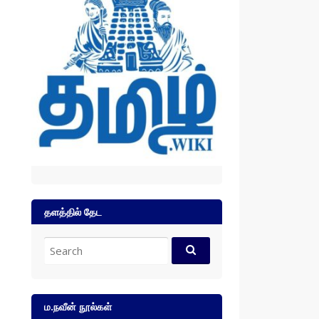
தளத்தில் தேட
Search
for:
ம.நவீன் நூல்கள்