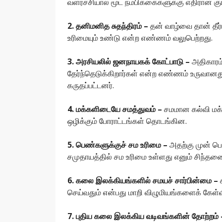
வளர்ச்சியால் மூட நம்பிக்கைகளுக்கு எதிரான கு
2. தனிமனித சுதந்திரம் –
தன் வாழ்வை தான் தீ
உரிமையும் உண்டு என்ற எண்ணம் வலுபெற்றது.
3. அரசியலில் ஜனநாயகக் கோட்பாடு –
அதிகாரம்
தேர்ந்தெடுக்கிறார்கள் என்ற எண்ணம் உருவானத
கருதப்பட்டனர்.
4. மக்களிடையே சமத்துவம் –
சமமான கல்வி மக்
ஒழிக்கும் போராட்டங்கள் தொடங்கின.
5. பெண்களுக்குச் சம உரிமை –
அதற்கு முன் பெ
சமுதாயத்தில் சம உரிமை உள்ளது எனும் சிந்த
6. கலை இலக்கியங்களில் சமயச் சார்பின்மை –
செய்வதும் என்பது மாறி விழுமியங்களைக் கேள்வி
7. புதிய கலை இலக்கிய வடிவங்களின் தோற்றம்