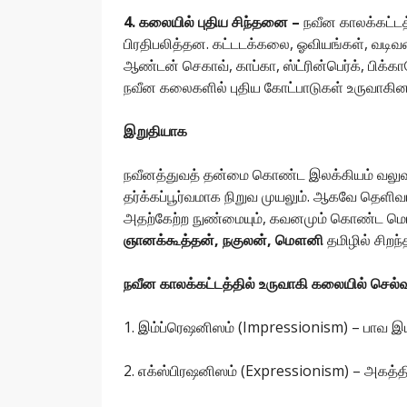
4. கலையில் புதிய சிந்தனை –
நவீன காலக்கட்ட
பிரதிபலித்தன. கட்டடக்கலை, ஓவியங்கள், வடிவ
ஆண்டன் செகாவ், காப்கா, ஸ்ட்ரின்பெர்க், பி
நவீன கலைகளில் புதிய கோட்பாடுகள் உருவாகின
இறுதியாக
நவீனத்துவத் தன்மை கொண்ட இலக்கியம் வலு
தர்க்கப்பூர்வமாக நிறுவ முயலும். ஆகவே தெள
அதற்கேற்ற நுண்மையும், கவனமும் கொண்ட மொ
ஞானக்கூத்தன், நகுலன், மௌனி
தமிழில் சிறந
நவீன காலக்கட்டத்தில் உருவாகி கலையில் செல்
1. இம்ப்ரெஷனிஸம் (Impressionism) – பாவ இ
2. எக்ஸ்பிரஷனிஸம் (Expressionism) – அகத்தி