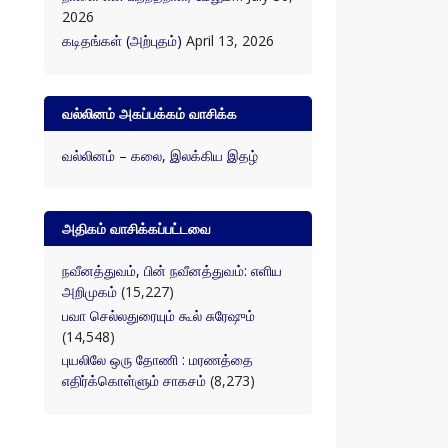
2026
கடிதங்கள் (அற்புதம்)
April 13, 2026
வல்லினம் அகப்பக்கம் வாசிக்க
வல்லினம் – கலை, இலக்கிய இதழ்
அதிகம் வாசிக்கப்பட்டவை
நவீனத்துவம், பின் நவீனத்துவம்: எளிய
அறிமுகம்
(15,227)
பவா செல்லதுரையும் கூல் சுரேஷும்
(14,548)
புயலிலே ஒரு தோணி : மரணத்தை
எதிர்க்கொள்ளும் சாகசம்
(8,273)