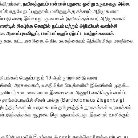
கிறார்கள்.
நவீனத்துவம் என்றால் புதுமை ஒன்று உருவாவது அல்ல.
ப்போதுமே நடப்பதுதான். மனிதனுக்கு சக்கரம் அறிமுகமான
யன்பாடு வரை இவ்வாறு புதுமைகள் (நவீனத்தன்மை) அறிமுகமாகி
ண்டில் நிகழ்ந்த தொழில் நுட்பம் மற்றும் அறிவியல் வளர்ச்சி
அமைப்புகளிலும், பண்பாட்டிலும் ஏற்பட்ட மாற்றங்களைக்
ு கால கட்ட மனநிலை. அகில உலகத்தையும் ஆக்கிரமித்த மனநிலை.
கியங்கள் பெரும்பாலும் 19-ஆம் நூற்றாண்டு வரை
ங்கள், அரசவைகள், வசதிமிக்க பிரபுக்களின் இல்லங்கள் முதலிய
ன. தனியார் உடைமைகளான இவைகளை அணுகி வாசிக்கும் வாய்ப்பு
தரங்கம்பாடியில் சீகன் பால்கு (Bartholomäus Ziegenbalg)
ு இயந்திரங்களின் வருகையால் தமிழகத்தில் நூலகங்கள் உருவாக்கம்
ன்படுத்தத்தக்க சூழலை இது உருவாக்கியது. இதனால் வாசிக்கும்
தமிழ்ச் சூழலில் இருந்தது. அவரவர் குலத்தொழிலுக்கு ஏற்புடைய