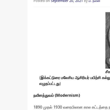
Posted on
September 20, 2021
by
ம. நவீன்
சீ
(
இக்கட்டுரை மலேசிய ஆசிரியர் பயிற்சி கல
எழுதப்பட்டது
)
நவீனத்துவம் (Modernism)
1890 முதல் 1930 வரையிலான கால கட்டத்தை நவீ