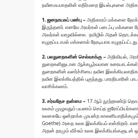
நவீனமயமாதலின் எதிர்மறை இயல்புகளை அதிகம்
1. ஜனநாயகப் பண்பு –
அதிகாரம் மக்களை நோக்
இருந்தனர். எனவே அவர்கள் படைப்பு மக்களை நோக
அவர்கள் வாழவில்லை. தமிழில் அதன் தொடக்கம்
எழுதப்படாமல் மக்களால் நேரடியாக எழுதப்பட்டது.
2. பலதுறைகளின் செல்வாக்கு –
அறிவியல், அரசி
துறைகளினுடான ஆக்கபூர்வமான உரையாடல்கள் நவ
துறைகளின் வளர்ச்சியை நவீன இலக்கியவாதிகள்
நவீன இலக்கியத்தில் புகுந்தது. பாரதியாரின் ப
வாசிக்கலாம்.
3. சர்வதேச தன்மை –
17 ஆம் நூற்றாண்டு தொடக்
உலகம் முழுவதும் பயணம் செய்த ஐரோப்பியர்களால
உலகையே ஒன்றாக்க முயன்ற காலனியாதிக்கமும
Goethe) அதை உலக இலக்கியம் என்கிறார். எனவே
அதன் தரமும் வீச்சும் உலக இலக்கியங்களுடன் ஒப்பிட