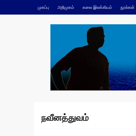
Skip to content
முகப்பு
அறிமுகம்
கலை இலக்கியம்
நூல்கள்
ம.நவீன்
நவீனத்துவம்