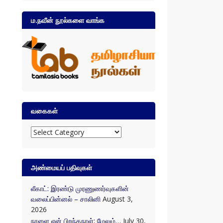
ம.நவீன் நூல்களை வாங்க
வகைகள்
வகைகள்
அண்மையப் பதிவுகள்
லீகாட்: இரண்டு முரணுணர்வுகளின்
வலைப்பின்னல் – சாலினி
August 3,
2026
நாளை என் பிறந்தநாள்; மேலும்…
July 30,