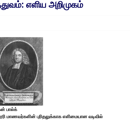
்துவம்: எளிய அறிமுகம்
கன் பால்க்
்லூரி மாணவர்களின் புரிதலுக்காக எளிமையான வடிவில்