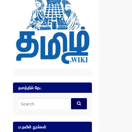
தளத்தில் தேட
Search
for:
ம.நவீன் நூல்கள்