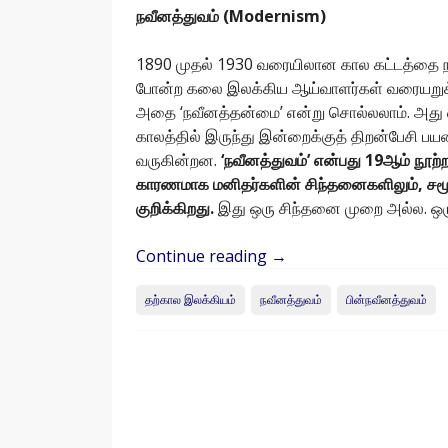
நவீனத்துவம் (Modernism)
1890 முதல் 1930 வரையிலான கால கட்டத்தை நவீ
போன்ற கலை இலக்கிய ஆய்வாளர்கள் வரையறுக்
அதை ‘நவீனத்தன்மை’ என்று சொல்லலாம். அது எ
காலத்தில் இருந்து இன்றைக்குத் திறன்பேசி ப
வருகின்றன.
‘நவீனத்துவம்’ என்பது 19ஆம் நூற்றா
காரணமாக மனிதர்களின் சிந்தனைகளிலும், சமூக 
குறிக்கிறது.
இது ஒரு சிந்தனை முறை அல்ல. ஒர
Continue reading
→
தற்கால இலக்கியம்
நவீனத்துவம்
பின்நவீனத்துவம்