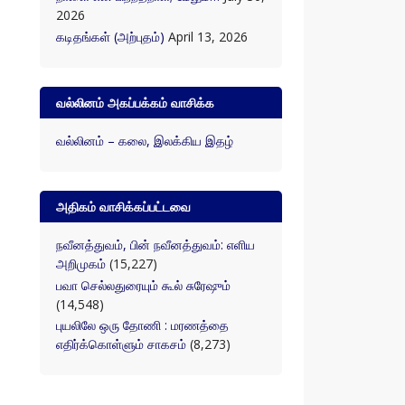
2026
கடிதங்கள் (அற்புதம்)
April 13, 2026
வல்லினம் அகப்பக்கம் வாசிக்க
வல்லினம் – கலை, இலக்கிய இதழ்
அதிகம் வாசிக்கப்பட்டவை
நவீனத்துவம், பின் நவீனத்துவம்: எளிய
அறிமுகம்
(15,227)
பவா செல்லதுரையும் கூல் சுரேஷும்
(14,548)
புயலிலே ஒரு தோணி : மரணத்தை
எதிர்க்கொள்ளும் சாகசம்
(8,273)