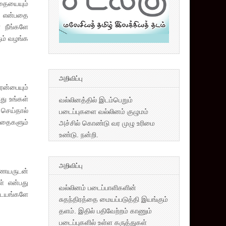
ாதையையும்
்’ என்பதை
 நீங்களே
ும் வழங்க
அறிவிப்பு
ன்பையும்
து உங்கள்
வல்லினத்தில் இடம்பெறும்
 செய்தால்
படைப்புகளை வல்லினம் குழுமம்
ந்தைகளும்
அச்சில் கொண்டு வர முழு உரிமை
உண்டு. நன்றி.
அறிவிப்பு
ணையருடன்
ள் என்பது
வல்லினம் படைப்பாளிகளின்
ிடயங்களே
சுதந்திரத்தை மையப்படுத்தி இயங்கும்
தளம். இதில் பதிவேற்றம் காணும்
படைப்புகளில் உள்ள கருத்துகள்