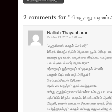
navigation
2 comments for “
விலகுவது கடினம்
Nalliah Thayabharan
October 23, 2016 at 1:01 pm
“ஆதலினால் காதல் செய்வீர்”
இந்தப் பிரபஞ்சத்தில் அழகான பூமி, அற்புத 
என்பது ஓர் வரம். வாழ்க்கை சிறப்பாய் வாழ்வ
யாயும் ஞாயும் யார் ஆகியரோ?
எந்தையும் நுந்தையும் எம்முறைக் கேளிர்
யானும் நீயும் எவ் வழி அறிதும்?
செம்புலப்பெயல் நீர்போல
அன்புடைநெஞ்சம் தாம் கலந்தனவே
என்று குறுந்தொகையில் உள்ள 40வது பாடலான 
மத்தியில் இருந்த காதல், இரண்டாயிரம் ஆண்ட
அருகி, காதல் கசப்பானதொன்றாக மாறி, இன்று
உயிர்த்திருக்கும் காதல் என்பது எதுவென்றே அ