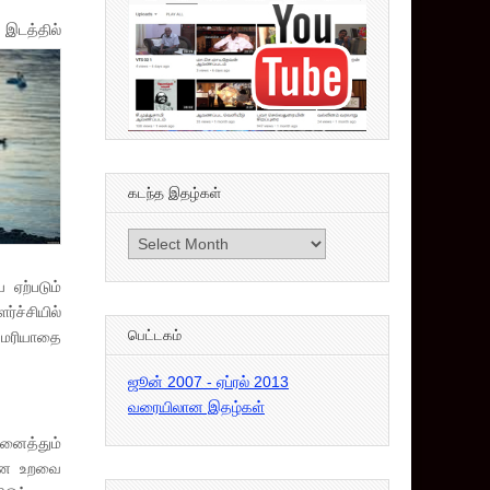
இடத்தில்
கடந்த இதழ்கள்
கடந்த
இதழ்கள்
 ஏற்படும்
ச்சியில்
பெட்டகம்
யமரியாதை
ஜூன் 2007 - ஏப்ரல் 2013
வரையிலான இதழ்கள்
அனைத்தும்
கமான உறவை