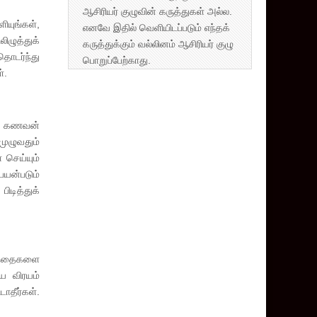
ஆசிரியர் குழுவின் கருத்துகள் அல்ல.
ியுங்கள்,
எனவே இதில் வெளியிடப்படும் எந்தக்
ிழுத்துக்
கருத்துக்கும் வல்லினம் ஆசிரியர் குழு
தொடர்ந்து
பொறுப்பேற்காது.
்.
து. கணவன்
ுழுவதும்
 செய்யும்
பயன்படும்
ிடித்துக்
ுழந்தைகளை
ே விரயம்
ாதீர்கள்.