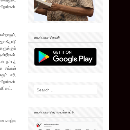
இதன்மூலம்
ிறார்கள்.
்றாலும்,
வல்லினம் செயலி
்துவதோடு
ளுக்குக்
றீர்கள்.
் நம்பத்
க நீங்கள்
லும் சரி,
ிறார்கள்.
Search
ீர்கள்.
for:
வல்லினம் தொலைக்காட்சி
மண வாழ்வு