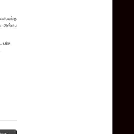
உணவுக்கு
ாத அன்பை
பரிசு.
.
யும்! →