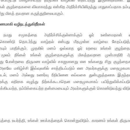
பொருட்டு மகிழ்ச்சியற்ற திருமண வாழ்வில் தொடர்ந்து இருக்கிறார்கள். 
ள் குழந்தைகளை விவாகரத்து என்கிற அதிர்ச்சியிலிருந்து பாதுகாப்பதாக நம்புக
து மிகத் தவறான கருத்துநிலையாகும்.
ணமாகி வழிநடத்துகிறீர்கள்
ு நமது சமூகத்தை அதிர்ச்சிக்குள்ளாக்கும் ஓர் உண்மைதான் என
டிக்கொண்டு தொடர்ந்து வாழ்தல் என்பது மீதமுள்ள வாழ்வை சேதப்படுத
யும் பாதிக்கும். முதலில் மனம் ஒவ்வாத ஓர் உறவை உங்கள் குழந்தைக
 மூலம் நீங்கள் உங்கள் குழந்தைகளுக்கு மிகத்தவறான முன்மாதிரி ஆகி
ுவது போன்றவை திருமண வாழ்வில் சகஜமானது என உங்களது சிறு குழந்தைகள
 அளவே மகிழ்ச்சி இவ்வுலகில் சாத்தியப்படும் என அவர்களுக்கு மறைமுகமா
ம் உடல், மனம் அல்லது உணர்வு ரீதியிலான எவ்வகை துன்புறுத்தலாக இருந்தா
க்கு எதிராக எழுந்து நிற்கக்கூடாதென மறைமுகமாகப் பயிற்றுவிக்கப்படுக
ரோக்கியமற்ற, நம்பிக்கையற்ற தன்மையையும் அவர்களுக்குள் கொண்டுவந்து விடுவ
்தத்தை உயர்த்தி, உங்கள் ஊக்கத்தைக் கொன்றுவிடும். காரணம் உங்கள் திரு