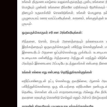
உங்கள் திருமண வாழ்வை வலுவாக்குவதற்கு முன்பு உங்களை ந
பொழியும் முன்னர் உங்களை நீங்களே மதிக்கவும் நேசிக்கவும்
தினமும் உருவாக்கிச் செலவிடுங்கள். உங்கள் பொழுதை ந
முழுமையாய் உணர வாய்ப்பளியுங்கள். காரணம், உங்களுக்குள
முடியும்.
ஒருவருக்கொருவர் சரி என அங்கீகரியுங்கள்:
சிந்தனை, சொல், செயல் அனைத்தையும் நல்லவையாக வைத
இரக்கத்தையும் ஒருவருக்கொருவர் பகிர்ந்து கொள்ளுங்கள். 
இணையரிடம் அதனை ஒப்புக்கொள்வது முக்கியம். உடனடியாக 
உடனடியாக மன்னித்து அத்தவறை அத்துடன் மறந்தும் விடுங்
அவர்தம் இணையரை அப்படியே நடத்துவார்கள் என்பதை நினை
உங்கள் எல்லை எது என்பதை தெரிந்துகொள்ளுங்கள்
எதிர்ப்பாலினருடன் நட்பு கொள்வது தவறில்லை, ஆனால் அ
பகிர்ந்துக்கொள்ளாத ஒரு விடயத்தை எதிர்பாலின நண்பருடன் 
தெளிவு. சொன்ன விடயம் சாதாரணமானது அல்லது சில நிமிட
தவறான உறவுக்கு கொண்டு செல்லும் எனும் அச்சம் நிகழ்வதால
காதலின் திறவுகோல் முழுமையாக ஏற்றுக்கொள்வதே