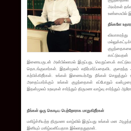
குழந்தைகள் 
அவர்கள் தங்க
உண்மையில் இ
நீங்களே உதார
விவாகரத்த
மல்லுக்கட்
குழந்தைகளை
காட்டுவதன்
இணையருடன் அன்பில்லாமல் இருப்பது, வெறுப்பைக் காட்ட
தொடங்குவார்கள். இதன்மூலம் எதிர்பார்ப்பதைவிட குறைந்த
கற்பிக்கிறீர்கள். உங்கள் இணையர்மீது நீங்கள் செலுத்து
அதைப்பார்க்கும் உங்கள் குழந்தைகள் எப்போதும் வன்முறை
இதன்மூலம் உறவுகள் சார்ந்தும் திருமண வாழ்வு சார்ந்தும் ஆ
நீங்கள் ஒரு கொடிய பெற்றோராக மாறுகிறீர்கள்
மகிழ்ச்சியற்ற திருமண வாழ்வில் இருப்பது உங்கள் மன அழுத
இனியும் மகிழ்வளிப்பதாக இல்லாததுதான்.