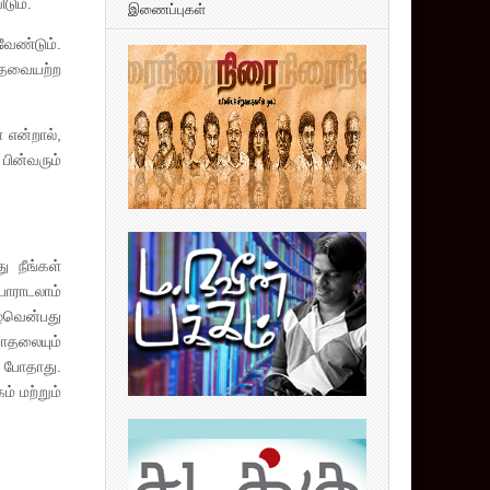
டும்.
இணைப்புகள்
வேண்டும்.
தேவையற்ற
 என்றால்,
பின்வரும்
 நீங்கள்
போராடலாம்
ழ்வென்பது
காதலையும்
 போதாது.
் மற்றும்