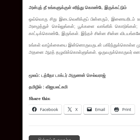
அன்புத் தீ உங்களுக்குள் எரிந்து கொண்டே இருக்கட்டும்
ஒவ்வொரு சிறு இடைவெளிக்குப் பின்னரும், இணையரிடம் 
அழைத்துச் செல்லுங்கள்; பூக்களை வாங்கிக் கொடுங்கள்;
காட்டிக்கொண்டே இருங்கள். இந்தச் சின்ன சின்ன விடயங்க
உங்கள் வாழ்க்கையை இன்னொருவருடன் பகிர்ந்துக்கொள்ள முட
அதனை ஆரத் தழுவிக்கொள்ளுங்கள். ஒருவருக்கொருவர் என இ
மூலம்: டத்தோ டாக்டர் அருணன் செல்வராஜ்
தமிழில் : விஜயலட்சுமி
Share this:
Facebook
X
Email
Print
Post
← இன்னும் பேசுவதற்கு…