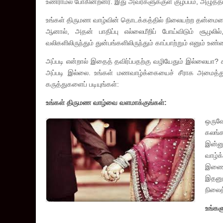
உணராமல் போகின்றனர். இது அவர்களுக்குள் குழப்பம், அழுத்தம
உங்கள் திருமண வாழ்வின் தொடக்கத்தில் நிலையற்ற தன்மையை
ஆனால், அதன் பாதிப்பு எல்லைமீறிப் போய்விடும் சூழலி
வலிகளிலிருந்தும் துன்பங்களிலிருந்தும் காப்பாற்றும் எனும் 
அப்படி என்றால் இதைத் தவிர்ப்பதற்கு வழியேதும் இல்லையா
அப்படி இல்லை. உங்கள் மணவாழ்க்கையைச் சீராக அமைத்துக் 
கருத்துகளைப் படியுங்கள்:
உங்கள் திருமண வாழ்வை வளமாக்குங்கள்:
ஒருவே
கலங்க
இன்னு
வாழ்க
இணைய
இதனுட
நிலை
உங்கள