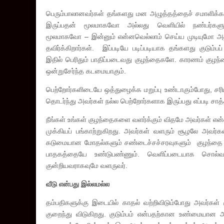
பெரும்பாலானவர்கள் தங்களது மன அழுத்தத்தைச் சமாளிக்க கு
இருப்பதன் மூலமாகவோ அல்லது வெளியில் நண்பர்களு
மூலமாகவோ – இன்னும் என்னவெல்லாம் செய்ய முடியுமோ 
தவிர்க்கிறார்கள். இப்படியே படிப்படியாக தங்களது குடும்பப
இதில் பெரிதும் பாதிப்படைவது குழந்தைகளே. காரணம் குழந்த
ஒன்றுசேர்ந்த கடமையாகும்.
பெற்றோர்களிடையே ஒத்துழைக்க மறுப்பு உண்டாகும்போது, சர
தொடர்ந்து அவர்கள் நல்ல பெற்றோர்களாக இருப்பது எப்படி சாத
நீங்கள் உங்கள் குழந்தைகளை வளர்க்கும் விதமே அவர்கள் என்
முக்கியப் பங்காற்றுகிறது. அவர்கள் வளரும் சூழலே அவர்
கடுமையான மோதல்களும் சண்டைச்சச்சரவுகளும் குழந்தை வள
பாதகத்தையே உண்டுபண்ணும். வெளிப்படையாக சொல்வதெ
குன்றியவராகவுமே வளருவர்.
வீடு என்பது இல்லமல்ல
தம்பதிகளுக்கு இடையில் காதல் வற்றிவிடும்போது அவர்கள் 
குறைந்து விடுகிறது. குடும்பம் என்பதற்கான உண்மையான அ