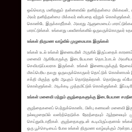
ஒவ்வொரு மனிதனும் தன்னளவில் தனித்தன்மை மிக்கவன், பு
அவர் தனித்தன்மை மிக்கவர் என்பதை ஏற்றுக் கொள்ளுங்கள்.
கொண்டே இருக்காதீர்கள். அவரது ஆளுமையைப் பாராட்டுங்கள
பாராட்டுங்கள். உங்களது பலவீனங்களில் ஒருவருக்கொருவர் உத
உங்கள் திருமண வாழ்வில் முழுமையாக இருங்கள்
உங்கள் உடல் உங்கள் இணையரின் அருகில் இருப்பதைக் காரணம்
மனைவி ஆகியோருக்கு இடையேயான தொடர்பாடல் அவசியம். 
செவிமடுப்பவராக இருங்கள். உங்கள் இணையருக்குத் தேவைப்பட
மிகப்பெரிய தவறு ஒருவருக்கொருவர் தொட்டுக் கொள்ளாமல் இரு
சக்தி மிகுந்த ஒரே ஆயுதம் தொடுதல்தான். தொடுவது எப்போத
கொள்ளுங்கள். அடிக்கடி முத்தமிட்டுக் கொள்ளுங்கள். இப்பட
உங்கள் மனைவி மற்றும் குழந்தைகளுக்கு இடையேயான சமநில
குழந்தைகளைப் பெற்றுக்கொண்ட பின்பு கணவன் மனைவி இருவர
நல்லமுறையில் வளர்த்தெடுக்க நேரத்தையும் ஆற்றலையும்
செய்துவிடாதீர்கள். குழந்தைகளுடன் கூடியிருப்பதனால் உங
ஒரு பூச்செடியைப் போல உங்கள் திருமண வாழ்வுக்கும் அன்றாடம்