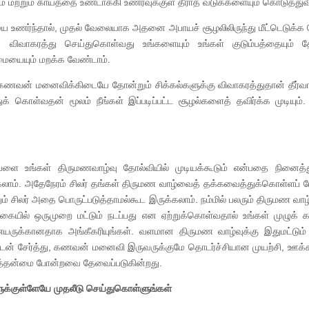
் மற்றும் காயத்தை உண்டாக்கி உணர்வுக்குள் தீராத வடுக்களையும் கொடுத்துவி
 உணர்ந்தால், முதல் வேலையாக அதனை அபாயச் சூழலிலிருந்து மீட்டெடுக்க 
ல், விவாகரத்து செய்துகொள்வது உங்களையும் உங்கள் குடும்பத்தையும் 
உண்மையையும் மறக்க வேண்டாம்.
? கணவன் மனைவிக்கிடையே தோன்றும் சிக்கல்களுக்கு விவாகரத்துதான் தீர்வா
கொள்வதன் மூலம் நீங்கள் இப்படிப்பட்ட சூழல்களைத் தவிர்க்க முடியும். 
ளை உங்கள் திருமணவாழ்வு தோல்வியில் முடியக்கூடும் என்பதை நினைத்து
லாம். அதேநேரம் சிலர் தங்கள் திருமண வாழ்வைத் தக்கவைத்துக்கொள்ளப் 
ம் சிலர் அதை பொருட்படுத்தாமல்கூட இருக்கலாம். நம்மில் பலரும் திருமண வா
்கையில் ஒருமுறை மட்டும் நடப்பது என ஏற்றுக்கொள்வதால் உங்கள் முழுக் 
ருக்கானதாக அங்கீகரியுங்கள். வளமான திருமண வாழ்வுக்கு இதுமட்டும்
ன் சேர்த்து, கணவன் மனைவி இருவருக்குமே தொடர்ச்சியான முயற்சி, ஊக்கம
த்தன்மை போன்றவை தேவைப்படுகின்றது.
ுக்குள்ளேயே முதலீடு செய்துகொள்ளுங்கள்