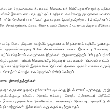
த்தாக்க சிந்தனையாளன். உங்கள் இணையரின் இவ்வேறுபாடுகளுக்கு மதிப்பள
 உங்கள் இணையரை யாருடனும் ஒப்பிடாதீர்கள். அவர்களது குறைகளை வெளியில
். எப்போதெல்லாம் பாராட்டுகள் குறைவதாக தோன்றுகிறதோ அப்போதெல்லாம் 
விக் கொள்ளுங்கள். நீங்கள் நீங்களாகவும் அவரை அவராகவும் இருக்க விடுங்கள
 காட்டி நீங்கள் திருமண வாழ்வில் முழுமையாக இருப்பதாகக் கூறிவிட முடியா
ஒருவருக்கொருவர் பேசிக் கொள்ளுங்கள். உங்கள் இணையர் பேசுவதை ம
ும்போதெல்லாம் அவருக்காக இருங்கள். திருமணத்திற்குப் பின்பு தம்பதிகள்
ப்பதுதான். உங்கள் இணையர்மீது இருக்கும் காதலையும் ஈர்ப்பையும் காட்டப் 
ும் காமத்தால்தான் இருக்க வேண்டும் என்பதில்லை. ஒருவர் கையை ஒருவர் ப
ியே கொஞ்சம் கொஞ்சமாக நெருக்கம் நீண்டு செல்லும்.
ையை நிலைநிறுத்துங்கள்
ும் ஒருவரை ஒருவர் புறக்கணிக்க முயல்வது இயல்பாகிவிட்டிருக்கிறது. க
 முதலீடாக்குவது நல்லதே. ஆனால், உங்களது மொத்த ஆற்றலையும் அதிலேய
்கள் இணையருக்குக் கொடுக்கவேண்டிய காதலையும் அன்பையும் தவறவிட்டு விட
 நீர் ஊற்றுங்கள். இல்லையேல் அது கருகி மடிந்துபோகும்.