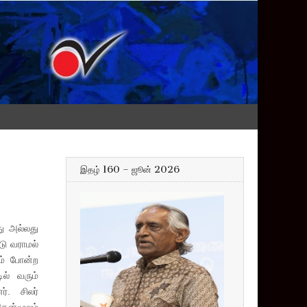
இதழ் 160 – ஜூன் 2026
து அல்லது
ு வராமல்
லம் போன்ற
ில் வரும்
். சிலர்