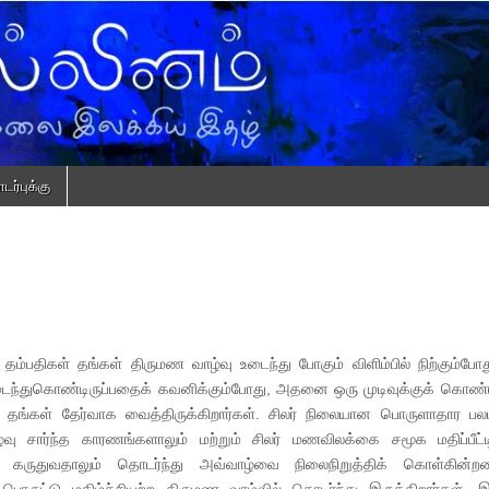
ர்புக்கு
ம்பதிகள் தங்கள் திருமண வாழ்வு உடைந்து போகும் விளிம்பில் நிற்கும்போ
ந்துகொண்டிருப்பதைக் கவனிக்கும்போது, அதனை ஒரு முடிவுக்குக் கொண்ட
யே தங்கள் தேர்வாக வைத்திருக்கிறார்கள். சிலர் நிலையான பொருளாதார ப
வு சார்ந்த காரணங்களாலும் மற்றும் சிலர் மணவிலக்கை சமூக மதிப்பீட்ட
 கருதுவதாலும் தொடர்ந்து அவ்வாழ்வை நிலைநிறுத்திக் கொள்கின்றனர