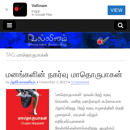
Vallinam
✕
VIEW
FREE
In Google Play
வல்லினம்
TAG:
மாதொருபாகன்
மனங்களின் நகர்வு மாதொருபாகன்
by
ஆசிர் லாவண்யா
•
November 1, 2025
•
1 Comment
‘மாதொருபாகன்’ நாவல் பிறழ் உறவு
கொண்ட மனித மனத்தைக் கூர்மையாக
ஆராய்கிறது. பிறழ் உறவு சமூகத்தின் நெறி
முறைகள், மரபுகள் மற்றும்
எதிர்பார்ப்புகளைக்
கேள்விக்குள்ளாக்குகிறது. ஒழுக்கம்