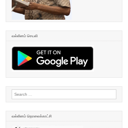
வல்லினம் செயலி
Search
for:
வல்லினம் தொலைக்காட்சி