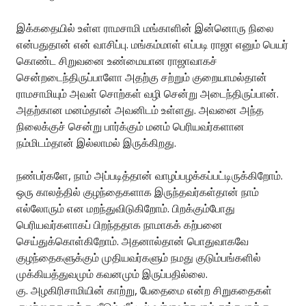
இக்கதையில் உள்ள ராமசாமி மங்காளின் இன்னொரு நிலை
என்பதுதான் என் வாசிப்பு. மங்கம்மாள் எப்படி ராஜா எனும் பெயர்
கொண்ட சிறுவனை உண்மையான ராஜாவாகச்
சென்றடைந்திருப்பாளோ அதற்கு சற்றும் குறையாமல்தான்
ராமசாமியும் அவள் சொற்கள் வழி சென்று அடைந்திருப்பான்.
அதற்கான மனம்தான் அவனிடம் உள்ளது. அவனை அந்த
நிலைக்குச் சென்று பார்க்கும் மனம் பெரியவர்களான
நம்மிடம்தான் இல்லாமல் இருக்கிறது.
நண்பர்களே, நாம் அப்படித்தான் வாழப்பழக்கப்பட்டிருக்கிறோம்.
ஒரு காலத்தில் குழந்தைகளாக இருந்தவர்கள்தான் நாம்
எல்லோரும் என மறந்துவிடுகிறோம். பிறக்கும்போது
பெரியவர்களாகப் பிறந்ததாக நாமாகக் கற்பனை
செய்துக்கொள்கிறோம். அதனால்தான் பொதுவாகவே
குழந்தைகளுக்கும் முதியவர்களும் நமது குடும்பங்களில்
முக்கியத்துவமும் கவனமும் இருப்பதில்லை.
கு. அழகிரிசாமியின் காற்று, பேதைமை என்ற சிறுகதைகள்