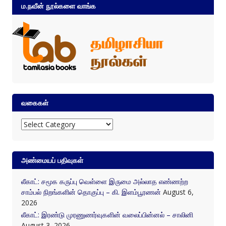
ம.நவீன் நூல்களை வாங்க
வகைகள்
வகைகள்
அண்மையப் பதிவுகள்
லீகாட்: சமூக கருப்பு வெள்ளை இருமை அல்லாத எண்ணற்ற
சாம்பல் நிறங்களின் தொகுப்பு – கி. இளம்பூரணன்
August 6,
2026
லீகாட்: இரண்டு முரணுணர்வுகளின் வலைப்பின்னல் – சாலினி
August 3, 2026