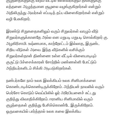
குழந்தைகளுக்கு வீடும் வீட்டில் உள்ளவர்களும் தங்களுக்கு
எத்தனை அழுத்தமான சூழலை வழங்குகிறார்கள் என்றும்
அதிலிருந்து அவர்கள் எப்படித் தப்ப விளைகிறார்கள் என்றும்
வழி பேசுகிறார்.
இரண்டு சிறுகதைகளிலும் வரும் சிறுவர்கள் வாழும் வீடு
சிறுவர்களுக்கானதே அல்ல என மறுபடி மறுபடி சொல்கிறார் கு.
அழகிரிசாமி. உஷ்ணமாக, காற்றோட்டம் இல்லாத, இருண்ட
சிறிய வீடுகள் அவை. இந்த வீடுகளில் வசிக்கும்
சிறுவர்கள்தான் திண்ணை உள்ள வீட்டில் விளையாடியும்
குருட்டு பிச்சைக்காரன் சோற்றில் மண்ணள்ளி போட்டும்
அந்நியர்களிடம் சிக்கி அடிபடுகிறார்கள்.
நண்பர்களே நாம் உலக இலக்கியம் உலக சினிமாக்களை
கொண்டாடிக்கொண்டிருக்கிறோம். அந்நியன் நாவலில் வரும்
மெர்சோ கொடும் வெய்யிலில் ஓர் அரேபியனைச் சுட்டது
குறித்து விவாதிக்கிறோம். ஈரானிய சினிமாவில் வரும்
குழந்தைகள் குறித்து பேசிக்கொண்டே இருக்கிறோம்.
ஒருவகையில் பார்த்தால் உலக கலை இலக்கிய