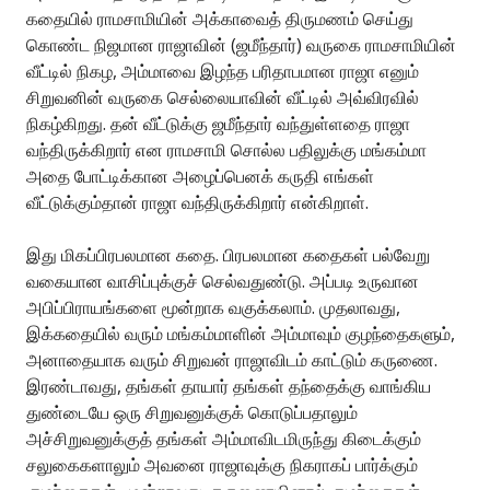
கதையில் ராமசாமியின் அக்காவைத் திருமணம் செய்து
கொண்ட நிஜமான ராஜாவின் (ஜமீந்தார்) வருகை ராமசாமியின்
வீட்டில் நிகழ, அம்மாவை இழந்த பரிதாபமான ராஜா எனும்
சிறுவனின் வருகை செல்லையாவின் வீட்டில் அவ்விரவில்
நிகழ்கிறது. தன் வீட்டுக்கு ஜமீந்தார் வந்துள்ளதை ராஜா
வந்திருக்கிறார் என ராமசாமி சொல்ல பதிலுக்கு மங்கம்மா
அதை போட்டிக்கான அழைப்பெனக் கருதி எங்கள்
வீட்டுக்கும்தான் ராஜா வந்திருக்கிறார் என்கிறாள்.
இது மிகப்பிரபலமான கதை. பிரபலமான கதைகள் பல்வேறு
வகையான வாசிப்புக்குச் செல்வதுண்டு. அப்படி உருவான
அபிப்பிராயங்களை மூன்றாக வகுக்கலாம். முதலாவது,
இக்கதையில் வரும் மங்கம்மாளின் அம்மாவும் குழந்தைகளும்,
அனாதையாக வரும் சிறுவன் ராஜாவிடம் காட்டும் கருணை.
இரண்டாவது, தங்கள் தாயார் தங்கள் தந்தைக்கு வாங்கிய
துண்டையே ஒரு சிறுவனுக்குக் கொடுப்பதாலும்
அச்சிறுவனுக்குத் தங்கள் அம்மாவிடமிருந்து கிடைக்கும்
சலுகைகளாலும் அவனை ராஜாவுக்கு நிகராகப் பார்க்கும்