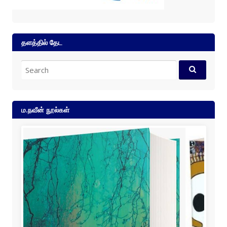
தளத்தில் தேட
Search
for:
ம.நவீன் நூல்கள்