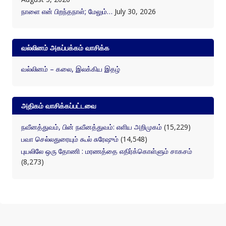
நாளை என் பிறந்தநாள்; மேலும்…
July 30, 2026
வல்லினம் அகப்பக்கம் வாசிக்க
வல்லினம் – கலை, இலக்கிய இதழ்
அதிகம் வாசிக்கப்பட்டவை
நவீனத்துவம், பின் நவீனத்துவம்: எளிய அறிமுகம்
(15,229)
பவா செல்லதுரையும் கூல் சுரேஷும்
(14,548)
புயலிலே ஒரு தோணி : மரணத்தை எதிர்க்கொள்ளும் சாகசம்
(8,273)