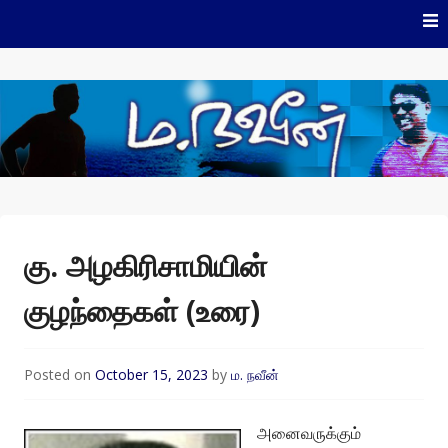
Skip
to
content
ம.நவீன்
கு. அழகிரிசாமியின்
குழந்தைகள் (உரை)
Posted on
October 15, 2023
by
ம. நவீன்
அனைவருக்கும்