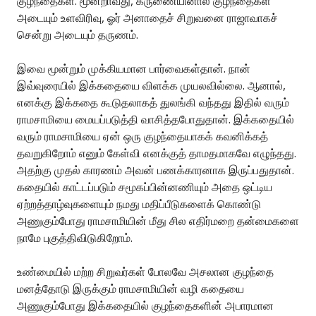
குழந்தைகள். மூன்றாவது, கருணையினால் குழந்தைகள்
அடையும் உளவிரிவு, ஓர் அனாதைச் சிறுவனை ராஜாவாகச்
சென்று அடையும் தருணம்.
இவை மூன்றும் முக்கியமான பார்வைகள்தான். நான்
இவ்வுரையில் இக்கதையை விளக்க முயலவில்லை. ஆனால்,
எனக்கு இக்கதை கூடுதலாகத் துலங்கி வந்தது இதில் வரும்
ராமசாமியை மையப்படுத்தி வாசித்தபோதுதான். இக்கதையில்
வரும் ராமசாமியை ஏன் ஒரு குழந்தையாகக் கவனிக்கத்
தவறுகிறோம் எனும் கேள்வி எனக்குத் தாமதமாகவே எழுந்தது.
அதற்கு முதல் காரணம் அவன் பணக்காரனாக இருப்பதுதான்.
கதையில் காட்டப்படும் சமூகப்பின்னணியும் அதை ஒட்டிய
ஏற்றத்தாழ்வுகளையும் நமது மதிப்பீடுகளைக் கொண்டு
அணுகும்போது ராமசாமியின் மீது சில எதிர்மறை தன்மைகளை
நாமே புகுத்திவிடுகிறோம்.
உண்மையில் மற்ற சிறுவர்கள் போலவே அசலான குழந்தை
மனத்தோடு இருக்கும் ராமசாமியின் வழி கதையை
அணுகும்போது இக்கதையில் குழந்தைகளின் அபாரமான