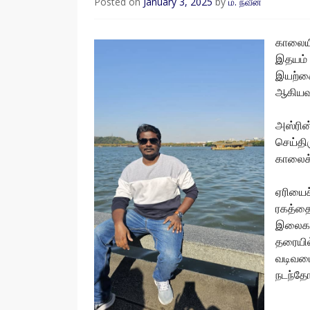
Posted on
January 3, 2025
by
ம. நவீன்
காலையி
இதயம் 
இயற்கை
ஆகியவற
அஸ்ரின
செய்தி
காலைக்
ஏரியைச்
ரகத்தைச
இலைகள
தரையில
வடிவமைக
நடந்தோ