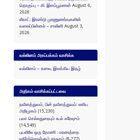
தொகுப்பு – கி. இளம்பூரணன்
August 6,
2026
லீகாட்: இரண்டு முரணுணர்வுகளின்
வலைப்பின்னல் – சாலினி
August 3,
2026
வல்லினம் அகப்பக்கம் வாசிக்க
வல்லினம் – கலை, இலக்கிய இதழ்
அதிகம் வாசிக்கப்பட்டவை
நவீனத்துவம், பின் நவீனத்துவம்: எளிய
அறிமுகம்
(15,230)
பவா செல்லதுரையும் கூல் சுரேஷும்
(14,549)
புயலிலே ஒரு தோணி : மரணத்தை
எதிர்க்கொள்ளும் சாகசம்
(8,277)