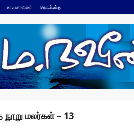
காணொளிகள்
தொடர்புக்கு
 நூறு மலர்கள் – 13