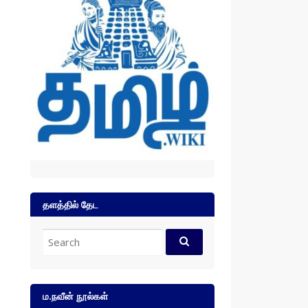
தளத்தில் தேட
Search
for:
ம.நவீன் நூல்கள்