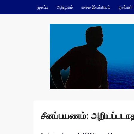
Skip to content
முகப்பு
அறிமுகம்
கலை இலக்கியம்
நூல்கள்
ம.நவீன்
சீனப்பயணம்: அறியப்படாத