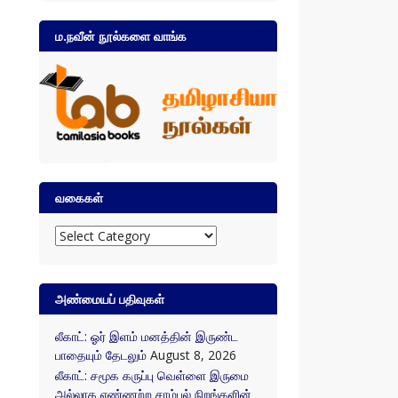
ம.நவீன் நூல்களை வாங்க
வகைகள்
வகைகள்
அண்மையப் பதிவுகள்
லீகாட்: ஓர் இளம் மனத்தின் இருண்ட
பாதையும் தேடலும்
August 8, 2026
லீகாட்: சமூக கருப்பு வெள்ளை இருமை
அல்லாத எண்ணற்ற சாம்பல் நிறங்களின்