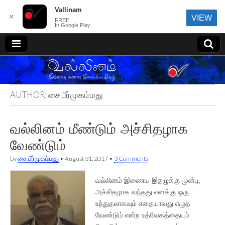
Vallinam
✕
VIEW
FREE
In Google Play
வல்லினம்
AUTHOR:
சை.பீர்முகம்மது
வல்லினம் மீண்டும் அச்சிதழாக
வேண்டும்
by
சை.பீர்முகம்மது
•
August 31, 2017
•
3 Comments
வல்லினம் இணைய இதழுக்கு முன்பு,
அச்சிதழாக வந்தது எனக்கு ஒரு
உந்துதலாகவும் எதையாவது எழுத
வேண்டும் என்ற உத்வேகத்தையும்