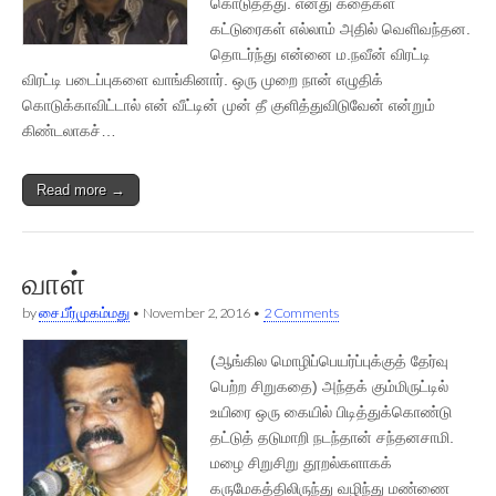
கொடுத்தது. எனது கதைகள்
கட்டுரைகள் எல்லாம் அதில் வெளிவந்தன.
தொடர்ந்து என்னை ம.நவீன் விரட்டி
விரட்டி படைப்புகளை வாங்கினார். ஒரு முறை நான் எழுதிக்
கொடுக்காவிட்டால் என் வீட்டின் முன் தீ குளித்துவிடுவேன் என்றும்
கிண்டலாகச்…
Read more →
வாள்
by
சை.பீர்முகம்மது
•
November 2, 2016
•
2 Comments
(ஆங்கில மொழிப்பெயர்ப்புக்குத் தேர்வு
பெற்ற சிறுகதை) அந்தக் கும்மிருட்டில்
உயிரை ஒரு கையில் பிடித்துக்கொண்டு
தட்டுத் தடுமாறி நடந்தான் சந்தனசாமி.
மழை சிறுசிறு தூறல்களாகக்
கருமேகத்திலிருந்து வழிந்து மண்ணை