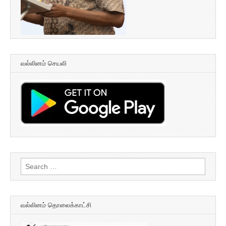
வல்லினம் செயலி
Search
for:
வல்லினம் தொலைக்காட்சி