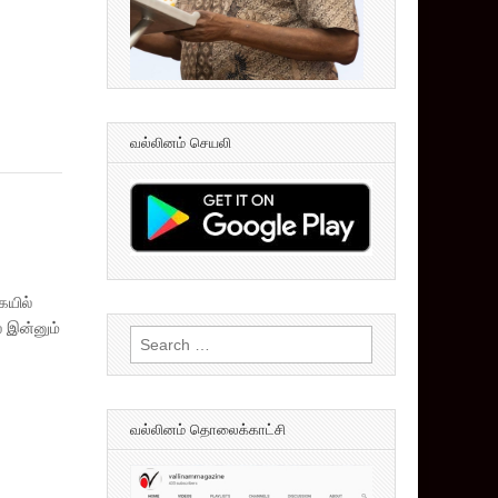
வல்லினம் செயலி
ையில்
் இன்னும்
Search
for:
வல்லினம் தொலைக்காட்சி