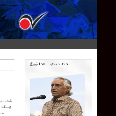
இதழ் 160 – ஜூன் 2026
 தொடங்கி
 விட்டது
யாக