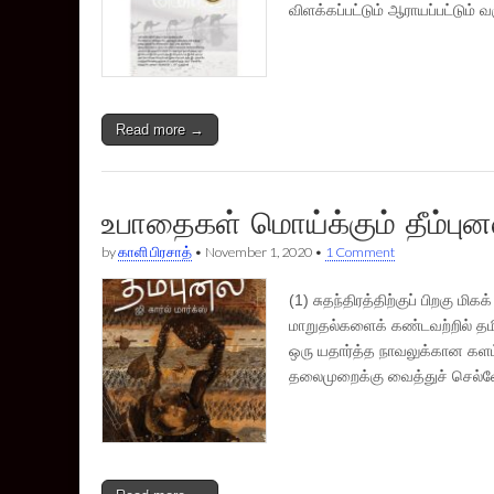
விளக்கப்பட்டும் ஆராயப்பட்டும் 
Read more →
உபாதைகள் மொய்க்கும் தீம்புன
by
காளி பிரசாத்
•
November 1, 2020
•
1 Comment
(1) சுதந்திரத்திற்குப் பிறகு ம
மாறுதல்களைக் கண்டவற்றில் தமி
ஒரு யதார்த்த நாவலுக்கான களம
தலைமுறைக்கு வைத்துச் செல்