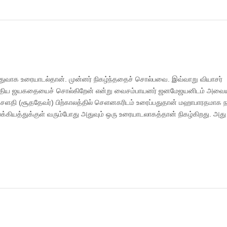
ுவாக உரையாடல்தான். முன்னர் நிகழ்ந்ததைச் சொல்பவை. இவ்வாறு வியாசர்
ழுதிய ஜயகதையைச் சொல்கிறேன் என்று வைசம்பாயனர் ஜனமேஜயனிடம் அவைய
ளதி (சூததேவர்) பிற்காலத்தில் செளனகரிடம் உரைப்பதுதான் மஹாபாரதமாக ந
க்கியத்துக்குள் வரும்போது அதுவும் ஒரு உரையாடலாகத்தான் நிகழ்கிறது. அத