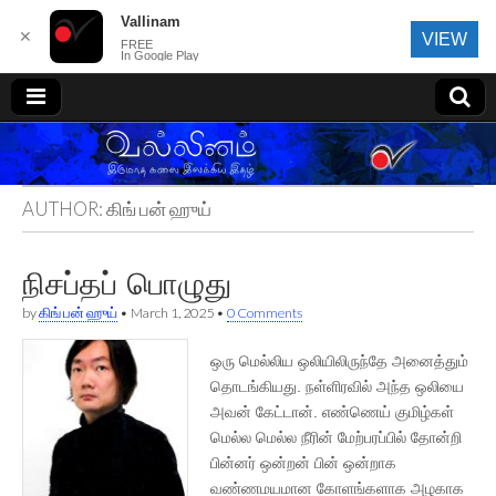
Vallinam
✕
VIEW
FREE
In Google Play
வல்லினம்
AUTHOR:
கிங் பன் ஹுய்
நிசப்தப் பொழுது
by
கிங் பன் ஹுய்
•
March 1, 2025
•
0 Comments
ஒரு மெல்லிய ஒலியிலிருந்தே அனைத்தும்
தொடங்கியது. நள்ளிரவில் அந்த ஒலியை
அவன் கேட்டான். எண்ணெய் குமிழ்கள்
மெல்ல மெல்ல நீரின் மேற்பரப்பில் தோன்றி
பின்னர் ஒன்றன் பின் ஒன்றாக
வண்ணமயமான கோளங்களாக அழகாக