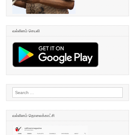
வல்லினம் செயலி
Search
for:
வல்லினம் தொலைக்காட்சி