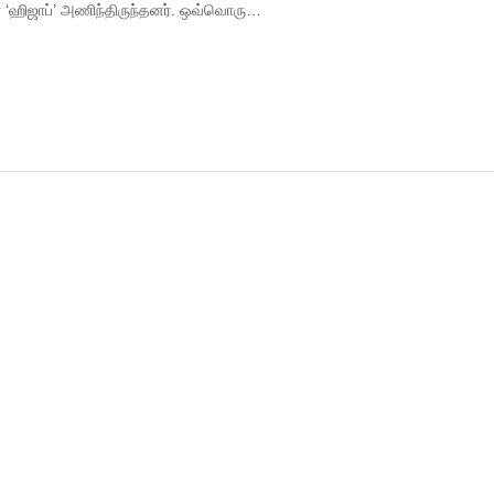
் ‘ஹிஜாப்’ அணிந்திருந்தனர். ஒவ்வொரு…