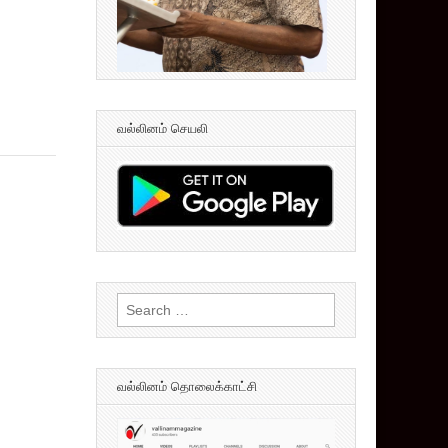
வல்லினம் செயலி
Search
for:
வல்லினம் தொலைக்காட்சி