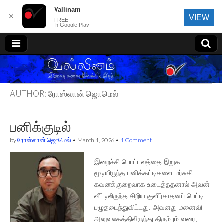
Vallinam
✕
VIEW
FREE
In Google Play
வல்லினம்
AUTHOR:
ரோஸ்லான் ஜொமெல்
பனிக்குடில்
by
ரோஸ்லான் ஜொமெல்
•
March 1, 2026
•
1 Comment
இறைச்சி பொட்டலத்தை இறுக
மூடியிருந்த பனிக்கட்டிகளை மர்சுகி
கவனக்குறைவாக உடைத்ததனால் அவன்
வீட்டிலிருந்த சிறிய குளிர்சாதனப் பெட்டி
பழுதடைந்துவிட்டது. அவனது மனைவி
அலுவலகத்திலிருந்து திரும்பும் வரை,