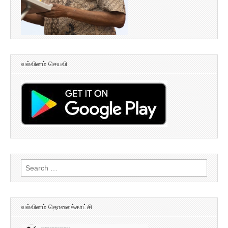
வல்லினம் செயலி
Search
for:
வல்லினம் தொலைக்காட்சி