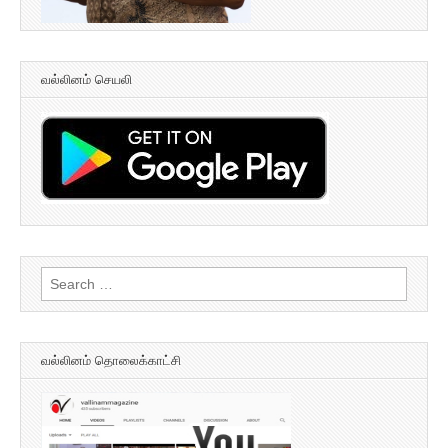
வல்லினம் செயலி
Search
for:
வல்லினம் தொலைக்காட்சி