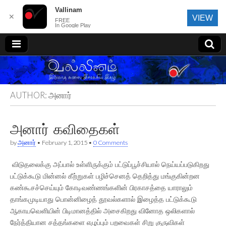
Vallinam
✕
VIEW
FREE
In Google Play
வல்லினம்
AUTHOR:
அனார்
அனார் கவிதைகள்
by
அனார்
•
February 1, 2015
•
0 Comments
விடுதலைக்கு அப்பால் உள்ளிருக்கும் பட்டுப்பூச்சியால் நெய்யப்படுகிறது
பட்டுக்கூடு மின்னல் கீற்றுகள் பழிச்செனத் தெறித்து மங்குகின்றன
கண்கூசச்செய்யும் கோடிவண்ணங்களின் பிரகாசத்தை யாராலும்
தாங்கமுடியாது பொன்னிழைத் தூவல்களால் இழைத்த பட்டுக்கூடு
ஆகாயவெளியின் பிடிமானத்தில் அசைகிறது வினோத ஒலிகளால்
நேர்த்தியான சத்தங்களை எழுப்பும் பறவைகள் சிறு குருவிகள்