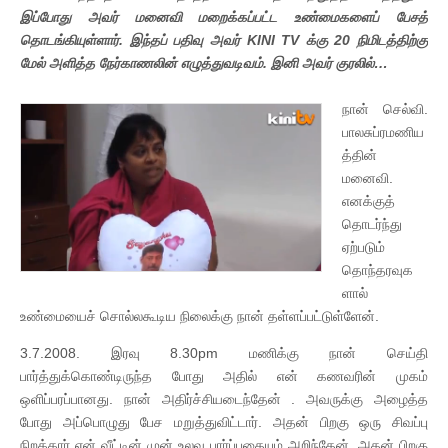
இப்போது அவர் மனைவி மறைக்கப்பட்ட உண்மைகளைப் பேசத்
தொடங்கியுள்ளார். இந்தப் பதிவு அவர் KINI TV க்கு 20 நிமிடத்திற்கு
மேல் அளித்த நேர்காணலின் எழுத்துவடிவம். இனி அவர் குரலில்…
நான் செல்
வி.
பாலசுப்ரமணிய
த்தின்
மனைவி.
எனக்குத்
தொடர்ந்து
ஏற்படும்
தொந்தரவுக
ளால்
உண்மையைச் சொல்லகூடிய நிலைக்கு நான் தள்ளப்பட்டுள்ளேன்.
3.7.2008. இரவு 8.30pm மணிக்கு நான் செய்தி
பார்த்துக்கொண்டிருந்த போது அதில் என் கணவரின் முகம்
ஒளிப்பரப்பானது. நான் அதிர்ச்சியடைந்தேன் . அவருக்கு அழைத்த
போது அப்பொழுது பேச மறுத்துவிட்டார். அதன் பிறகு ஒரு சிவப்பு
நிறக்கார் என் வீட்டின் முன் உலவு பார்ப்பதையும் அறிந்தேன். அதன் பிறகு