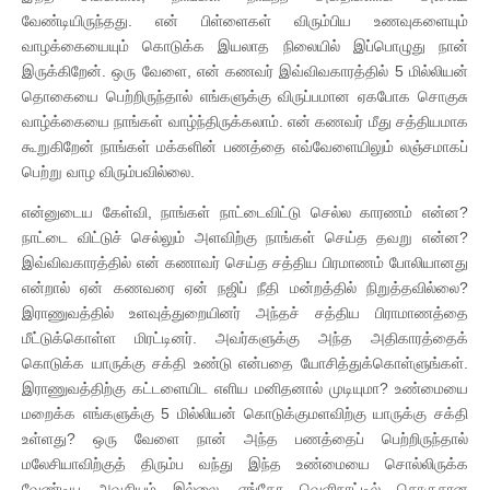
வேண்டியிருந்தது. என் பிள்ளைகள் விரும்பிய உணவுகளையும்
வாழக்கையையும் கொடுக்க இயலாத நிலையில் இப்பொழுது நான்
இருக்கிறேன். ஒரு வேளை, என் கணவர் இவ்விவகாரத்தில் 5 மில்லியன்
தொகையை பெற்றிருந்தால் எங்களுக்கு விருப்பமான ஏகபோக சொகுசு
வாழ்க்கையை நாங்கள் வாழ்ந்திருக்கலாம். என் கணவர் மீது சத்தியமாக
கூறுகிறேன் நாங்கள் மக்களின் பணத்தை எவ்வேளையிலும் லஞ்சமாகப்
பெற்று வாழ விரும்பவில்லை.
என்னுடைய கேள்வி, நாங்கள் நாட்டைவிட்டு செல்ல காரணம் என்ன?
நாட்டை விட்டுச் செல்லும் அளவிற்கு நாங்கள் செய்த தவறு என்ன?
இவ்விவகாரத்தில் என் கணாவர் செய்த சத்திய பிரமாணம் போலியானது
என்றால் ஏன் கணவரை ஏன் நஜிப் நீதி மன்றத்தில் நிறுத்தவில்லை?
இராணுவத்தில் உளவுத்துறையினர் அந்தச் சத்திய பிராமாணத்தை
மீட்டுக்கொள்ள மிரட்டினர். அவர்களுக்கு அந்த அதிகாரத்தைக்
கொடுக்க யாருக்கு சக்தி உண்டு என்பதை யோசித்துக்கொள்ளுங்கள்.
இராணுவத்திற்கு கட்டளையிட எளிய மனிதனால் முடியுமா? உண்மையை
மறைக்க எங்களுக்கு 5 மில்லியன் கொடுக்குமளவிற்கு யாருக்கு சக்தி
உள்ளது? ஒரு வேளை நான் அந்த பணத்தைப் பெற்றிருந்தால்
மலேசியாவிற்குத் திரும்ப வந்து இந்த உண்மையை சொல்லிருக்க
வேண்டிய அவசியம் இல்லை. எங்கோ வெளிநாட்டில் சொகுசான