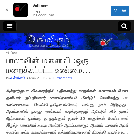
Vallinam
✕
VIEW
FREE
In Google Play
வல்லினம்
கட்டுரை
பாலாவின் மனைவி :ஒரு
மறைக்கப்பட்ட உண்மை…
by
வல்லினம்
•
May 2, 2013
•
0 Comments
அல்தாந்துயா விவகாரத்தில் பதினைந்து மாதங்கள் காணாமல் போன
தனியார் துப்பறிவாளர் பாலசுப்ரமணியம் மீண்டும் வெளிவந்து பல
உண்மைகளை வெளியிடத்தொடங்கினார் என்பது நாம் அறிந்தது..
அண்மையில் தனது முன்னாள் வழக்குரைஞர் அமெரிக் சிங் மூலம்
நேர்காணல் ஒன்றை நடத்தியதன் மூலம் 15 மாதங்கள் பேசப்படாமல்
இருந்த பாலாவின் கதை மீண்டும் ஆரம்பமானது. ஆனால், மரணம் அவர்
சொல்ல வந்த தகவல்களைத் தற்காலிகமாகதான் நிறுத்தி வைத்தது. .