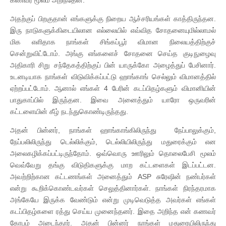
அதற்குப் பிறகுதான் எங்களுக்கு நிறைய ஆச்சரியங்கள் காத்திருந்தன.
இரு நாடுகளுக்கிடையிலான எல்லையில் எவ்வித சோதனையுமில்லாமல்
மிக எளிதாக நாங்கள் சிங்கப்பூர் விமான நிலையத்திற்குச்
சென்றுவிட்டோம். அங்கு எங்களைச் சோதனை செய்த குடிநுழைவு
அதிகாரி சிறு சந்தேகத்திற்குப் பின் யாருக்கோ அழைத்துப் பேசினார்.
உடனடியாக நாங்கள் விடுவிக்கப்பட்டு ஹாங்காங் செல்லும் விமானத்தில்
ஏற்றப்பட்டோம். ஆனால் எங்கள் 4 பேரின் கடப்பிதழ்களும் விமானியின்
பாதுகாப்பில் இருந்தன. இவை அனைத்தும் யாரோ ஒருவரின்
கட்டளையின் கீழ் நடந்துகொண்டிருந்தது.
அதன் பின்னர், நாங்கள் ஹாங்காங்கிலிருந்து நேப்பாலுக்கும்,
நேப்பலிலிருந்து டெல்லிக்கும், டெல்லியிலிருந்து மதுரைக்கும் என
அலைகழிக்கப்பட்டிருந்தோம். ஒவ்வொரு ஊரிலும் தொலைபேசி மூலம்
வெவ்வேறு தங்கு விடுதிகளுக்கு மாற கட்டளைகள் இடப்பட்டன.
அவற்றிற்கான கட்டணங்கள் அனைத்தும் ASP சுரேஷின் நண்பர்கள்
என்று கூறிக்கொண்டவர்கள் செலுத்தினார்கள். நாங்கள் நிரந்தரமாக
அங்கேயே இருக்க வேண்டும் என்று முடிவெடுத்த அவர்கள் எங்கள்
கடப்பிதழ்களை ரத்து செய்ய முனைந்தனர். இதை அறிந்த என் கணவர்
கோபம் அடைந்தார். அதன் பின்னர் நாங்கள் மதுரையிலிருந்து