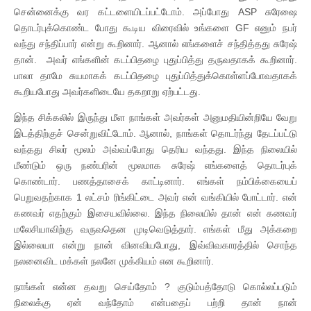
சென்னைக்கு வர கட்டளையிடப்பட்டோம். அப்போது ASP சுரேஷை
தொடர்புக்கொண்ட போது கூடிய விரைவில் உங்களை GF எனும் நபர்
வந்து சந்திப்பார் என்று கூறினார். ஆனால் எங்களைச் சந்தித்தது சுரேஷ்
தான். அவர் எங்களின் கடப்பிதழை புதுப்பித்து தருவதாகக் கூறினார்.
பாலா தாமே சுயமாகக் கடப்பிதழை புதுப்பித்துக்கொள்ளப்போவதாகக்
கூறியபோது அவர்களிடையே தகறாறு ஏற்பட்டது.
இந்த சிக்கலில் இருந்து மீள நாங்கள் அவர்கள் அனுமதியின்றியே வேறு
இடத்திற்குச் சென்றுவிட்டோம். ஆனால், நாங்கள் தொடர்ந்து தேடப்பட்டு
வந்தது சிலர் மூலம் அவ்வப்போது தெரிய வந்தது. இந்த நிலையில்
மீண்டும் ஒரு நண்பரின் மூலமாக சுரேஷ் எங்களைத் தொடர்புக்
கொண்டார். பணத்தாசைக் காட்டினார். எங்கள் நம்பிக்கையைப்
பெறுவதற்காக 1 லட்சம் ரிங்கிட்டை அவர் என் வங்கியில் போட்டார். என்
கணவர் எதற்கும் இசையவில்லை. இந்த நிலையில் தான் என் கணவர்
மலேசியாவிற்கு வருவதென முடிவெடுத்தார். எங்கள் மீது அக்கறை
இல்லையா என்று நான் வினவியபோது, இவ்விவகாரத்தில் சொந்த
நலனைவிட மக்கள் நலனே முக்கியம் என கூறினார்.
நாங்கள் என்ன தவறு செய்தோம் ? குடும்பத்தோடு கொல்லப்படும்
நிலைக்கு ஏன் வந்தோம் என்பதைப் பற்றி தான் நான்