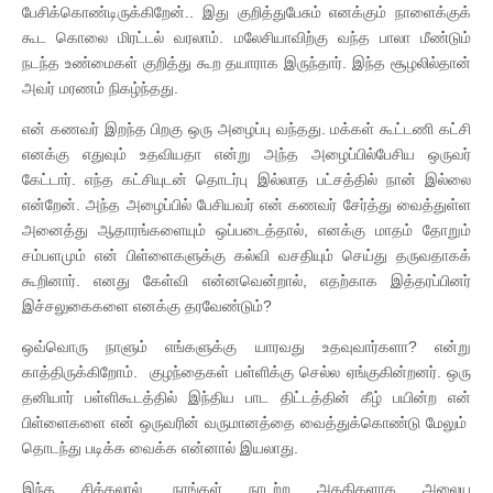
பேசிக்கொண்டிருக்கிறேன்.. இது குறித்துபேசும் எனக்கும் நாளைக்குக்
கூட கொலை மிரட்டல் வரலாம். மலேசியாவிற்கு வந்த பாலா மீண்டும்
நடந்த உண்மைகள் குறித்து கூற தயாராக இருந்தார். இந்த சூழலில்தான்
அவர் மரணம் நிகழ்ந்தது.
என் கணவர் இறந்த பிறகு ஒரு அழைப்பு வந்தது. மக்கள் கூட்டணி கட்சி
எனக்கு எதுவும் உதவியதா என்று அந்த அழைப்பில்பேசிய ஒருவர்
கேட்டார். எந்த கட்சியுடன் தொடர்பு இல்லாத பட்சத்தில் நான் இல்லை
என்றேன். அந்த அழைப்பில் பேசியவர் என் கணவர் சேர்த்து வைத்துள்ள
அனைத்து ஆதாரங்களையும் ஒப்படைத்தால், எனக்கு மாதம் தோறும்
சம்பளமும் என் பிள்ளைகளுக்கு கல்வி வசதியும் செய்து தருவதாகக்
கூறினார். எனது கேள்வி என்னவென்றால், எதற்காக இத்தரப்பினர்
இச்சலுகைகளை எனக்கு தரவேண்டும்?
ஒவ்வொரு நாளும் எங்களுக்கு யாரவது உதவுவார்களா? என்று
காத்திருக்கிறோம். குழந்தைகள் பள்ளிக்கு செல்ல ஏங்குகின்றனர். ஒரு
தனியார் பள்ளிகூடத்தில் இந்திய பாட திட்டத்தின் கீழ் பயின்ற என்
பிள்ளைகளை என் ஒருவரின் வருமானத்தை வைத்துக்கொண்டு மேலும்
தொடந்து படிக்க வைக்க என்னால் இயலாது.
இந்த சிக்கலால், நாங்கள் நாடற்ற அகதிகளாக அலைய