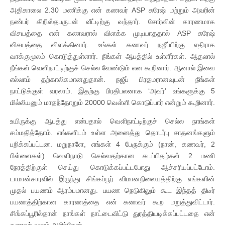
அதிகாலை 2.30 மணிக்கு என் கணவர் ASP சுரேஷ் மற்றும் அவரின்
நண்பர் கிறிஸ்தபருடன் வீட்டிற்கு வந்தார். சோர்வின் காரணமாக
விசயத்தை என் கணவரால் விளக்க முடியாததால் ASP சுரேஷ்
விசயத்தை விளக்கினார். உங்கள் கணவர் நஜீப்பிற்கு எதிராக
வாக்குமூலம் கொடுத்துள்ளார். நீங்கள் ஆபத்தில் உள்ளீர்கள். ஆதலால்
நீங்கள் வெளிநாட்டிற்குச் செல்ல வேண்டும் என கூறினார். ஆனால் இவை
எல்லாம் தற்காலிகமானதுதான். நஜீப் பிரதமரானவுடன் நீங்கள்
நாட்டுக்குள் வரலாம். இதற்கு பிரதிபலனாக ‘அவர்’ உங்களுக்கு 5
மில்லியனும் மாதந்தோறும் 20000 வெள்ளி கொடுப்பார் என்றும் கூறினார்.
உயிருக்கு ஆபத்து என்பதால் வெளிநாட்டிற்குச் செல்ல நாங்கள்
சம்மதித்தோம். எங்களிடம் உள்ள அனைத்து தொடர்பு சாதனங்களும்
பறிக்கப்பட்டன. மறுநாளே, எங்கள் 4 பேருக்கும் (நான், கணவர், 2
பிள்ளைகள்) வெளிநாடு செல்வதற்கான கடப்பிதழ்கள் 2 மணி
நேரத்திற்குள் செய்து கொடுக்கப்பட்டபோது ஆச்சரியப்பட்டோம்.
டாமான்சாரவில் இருந்து சிங்கப்பூர் விமானநிலையத்திற்கு எங்களின்
முதல் பயணம் ஆரம்பமானது. பயண நெடுகிலும் கூட இந்தத் திடீர்
பயணத்திற்கான காரணத்தை என் கணவர் கூற மறுத்துவிட்டார்.
சிங்கப்பூரில்தான் நாங்கள் நாட்டைவிட்டு துரத்தியடிக்கப்பட்டதை என்
கணவர் மூலம் அறிந்தேன்.