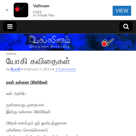
Vallinam
✕
VIEW
FREE
In Google Play
வல்லினம்
கவிதை
யோகி கவிதைகள்
by
யோகி
•
February 1, 2015
•
2 Comments
நான் உன்னை பிரிகிறேன்
என் அன்பே
மூன்றாவது முறையாக
இன்று உன்னை பிரிகிறேன்
பிரிதல் உனக்கும் ஓர் ஓவியத்துகான
புள்ளியை கொடுக்கலாம்