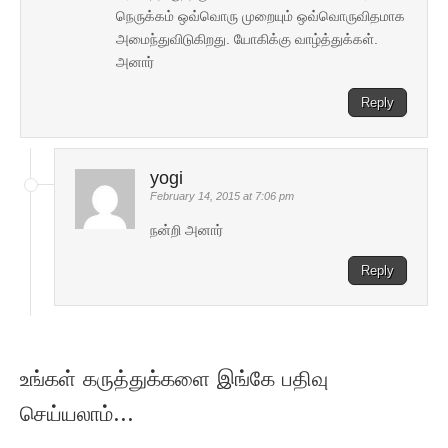
நெருக்கம் ஒவ்வொரு முறையும் ஒவ்வொருவிதமாக
அமைந்துவிடுகிறது. யோகிக்கு வாழ்த்துக்கள்.
அனார்
Reply
yogi
February 14, 2015 at 7:06 pm
நன்றி அனார்
Reply
உங்கள் கருத்துக்களை இங்கே பதிவு
செய்யலாம்...