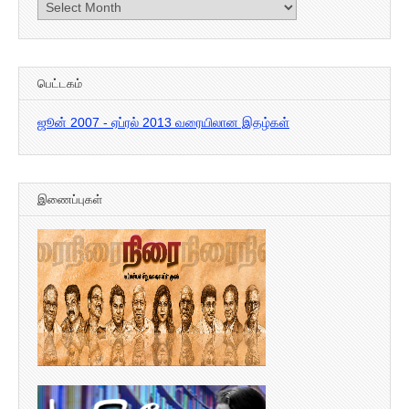
கடந்த
இதழ்கள்
பெட்டகம்
ஜூன் 2007 - ஏப்ரல் 2013 வரையிலான இதழ்கள்
இணைப்புகள்