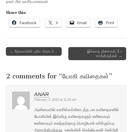
நான் மிக ரகசியமானவள்
Share this:
Facebook
X
Email
Print
Post
← நோவாவின் புதிய தொடர்…
இல்லாத திசைகள் 3 –
காத்திருத்தல் →
navigation
2 comments for “
யோகி கவிதைகள்
”
ANAR
February 3, 2015 at 11:24 am
அண்மையில் வாசிக்கக்கிடைத்த பல கவிதைகளில்
யோகியின் இவ்விரு கவிதைகளும் எளிமையும்
உண்மையும் கலந்ததொரு மொழியால் ரசிக்கும்படி
அமைந்திருந்தது. உணர்வின் மெல்லியவலி அன்பின்