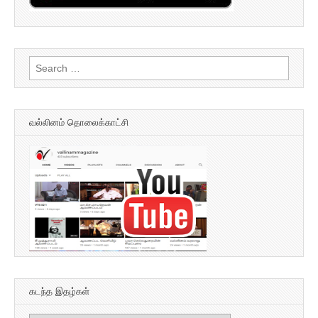
Search
for:
வல்லினம் தொலைக்காட்சி
கடந்த இதழ்கள்