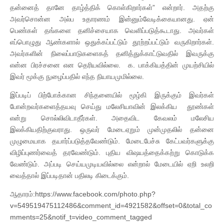
தன்னைத் தானே தாழ்த்திக் கொள்கிறார்கள்” என்றார். அதற்கு
அவர்சொன்ன அல்ப உதாரணம் இன்னும்வேடிக்கையானது. ஏன்
பெண்கள் தங்களை தனிச்சையாக வெளிப்படுத்கூடாது. அவர்கள்
எப்பொழுது ஆண்களால் ஒதுக்கப்பட்டும் தூற்றப்பட்டும் வருகிறார்கள்.
அவர்களின் நிலைப்பாடுகளைகத் தனித்துக்காட்டுவதில் இவருக்கு
என்ன பிரச்சனை என தெரியவில்லை. க. பாக்கியத்தின் முயற்சியில்
இவர் மூக்கு நுழைப்பதில் எந்த நியாயமுமில்லை.
இப்படிப் பிற்போக்கான சிந்தனையில் மூழ்கி இருக்கும் இவர்கள்
போன்றவர்களைத்தயவு செய்து மலேசியாவின் இலக்கிய தூண்கள்
என்று சொல்லிவிடாதீர்கள். அதைவிட கேவலம் மலேசிய
இலக்கியதிற்குவராது. ஒருவர் மேடைஏறும் முன்முதலில் தன்னை
முழுமையாக தயார்ப்படுத்தவேண்டும். மேடைபேச்சு கேட்பவர்களுக்கு
விழிப்புணர்வைத் தரவேண்டும். புதிய விஷயத்தைக்கற்று கொடுக்க
வேண்டும். அப்படி செய்யமுடியவில்லை என்றால் மேடையில் ஏறி உலறி
வைத்தால் இப்படிதான் பதிலடி கிடைக்கும்.
ஆதாரம்:https://www.facebook.com/photo.php?
v=549519475112486&comment_id=4921582&offset=0&total_co
mments=25&notif_t=video_comment_tagged