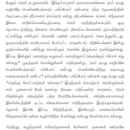
மேலும் அவர் கூறுகையில் “இந்தச்சமூகம் தாயாராகவில்லை. நாம் நமது
வழியிலே பெண்ணியத்தைப் பார்ப்போம்” என்பதை எந்த ஆவணத்தின்
அடிப்படையில் தீர்மானம் செய்தார் என்று புரியவில்லை. காலம், சிந்தனை
இவை மாறிக்கொண்டிருப்பதை அவர் மறந்திருக்ககூடும். ஒரு
ஆபாசபடத்திற்கு நிகராக வெளிவரும் திரைப்படங்களைக் கும்பத்தோடு
உட்கார்ந்து ரசிக்கும் அளவில் பலரின் மனம்பக்குவம் அடைந்துவிட்டது.
ஒருகாலத்தில் ரகசியமாகப் பேசப்பட்ட மாதவிடாய் பற்றியெல்லாம் இன்று
குடும்பங்களில் பகிர்ந்து கொள்ளும் அளவில் இறுக்கம் தளர்ந்துள்ளது.
இப்படி இன்னும் மறைத்து எழுதவும் மறைத்துகாட்டுவதற்கும் மிச்சம் எது
உள்ளது? முடிந்தால் சொல்லுங்கள். மற்றொன்று, ‘நாம் நமது வழியிலே
பெண்ணியத்தைப் பார்போம்’ என்பது. பெண்ணியதிற்கு எதாவது
வரையறைகள் உண்டா? நம்வழியிலேயே பார்ப்போம் என்றால் எது நமது வழி
?அதற்கு கோட்பாடுகள் உள்ளதா? இருந்தால் கொஞ்சம் அடுக்குங்கள்
சார். முனைவர் மேல் எனக்கு நிறைய மதிப்புண்டு. காரணம், அவர்
சிந்திக்கும் விதத்தில் மற்ற பேரசிரியர்களைவிட வித்தியாசமாகவும்
இலக்கியத்தின் நடப்பு விஷயங்களை அறிந்தவராக இருப்பதால்தான்.
ஆனால் இவரே இப்படி சிந்தித்தால், இனிவரும் மாணவர்களின்
சிந்தனையில் என்ன எழுச்சிநிற்க போகிறது என்பது கேள்வியாக உள்ளது.
அடுத்து, எழுத்தாளர் சங்கத்தலைவர் பேசினார். தலைவர் என்றாலே