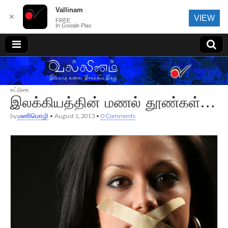
Vallinam
✕
VIEW
FREE
In Google Play
வல்லினம்
கட்டுரை
இலக்கியத்தின் மணல் தூண்கள்…
by
மணிமொழி
•
August 1, 2013
•
0 Comments