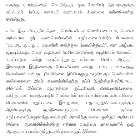
கருத்து ஏமாற்றத்தைக் கொடுத்தது. ஒரு பேராசியர் ஆய்வுகளுக்கு
உட்பட்டவர். இப்படி எதையும் ஆராயாமல் பேசுவதை என்னவென்று
சொல்வது.
சங்க இலக்கியத்தில் ஆண், பெண்கவிகள் வெளிப்படையாக, அங்கம்
அங்கமாக ஓர் ஆண்பெண்களின் உறுப்புகளைப்பற்றிப் பேசுவதை
“ஆ..ஆ…ஓ…ஓ… அவனின் கவித்துவ மேகவித்துவம்”, என புகழ்பாட
முடியும்போது, அதை ஒருபெண் பேசினால் அல்லது எழுதினால் ‘கேவலம்’,
‘வரம்புமீறல்’ என்று பரைச்சாற்றுவது எவ்வளவு பெரிய அபத்தம்.
இன்னமும் இந்நிலைக்கு போகவில்லை என்று யாரை முன்வைத்து
சொன்னார் என்பது புரியவில்லை. இப்பொழுது எழுதிவரும் பெண்களின்
கவிதைகளை இவர் கவனத்திலிருந்து தப்பி இருந்திருக்கும்போல…
திரையில் இல்லாத ஆபாசத்தை குட்டிரேவதி, லீனாமணிமேகலை,
சுகிர்தராணி, மாலதிமைத்ரி அவர்களின் படைப்புகளில் காட்டிவிடவில்லை.
பெண்களின் உறுப்புகளை இன்றுவரை பாதுகாத்துகொண்டிருக்கும்
ஆண்களுக்கு ஒருநினைவுறுத்தல். பெண்கள் தங்கள்
உறுப்புகளைப்பாதுகாத்து வைக்கும் அளவிற்கு அவை ஒன்றும் அதிசயம்
இல்லை. ஆணாதிக்கத்திற்கு எதிராக அவற்றை புனைவுகளில் ஒரு
ஆயுதமாகப் பயன்படுத்துவதில் தடைகளும் இல்லை.