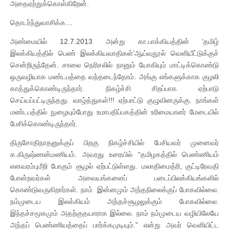
அதைஏற்றுக்கொள்கிறேன்.
தொடர்ந்துவாசிக்க…
அண்மையில் 12.7.2013 அன்று கா.பாக்கியத்தின் ‘தமிழ்
இலக்கியத்தில் பெண் இலக்கியவாதிகள்’ஆய்வுநூல் வெளியீட்டுக்குச்
சென்றிருந்தேன். சாலை நெரிசலில் நானும் யோகியும் மாட்டிக்கொண்டு
ஒருவழியாக மண்டபத்தை வந்தடைந்தோம். அங்கு எங்களுக்காக குழலி
காத்துக்கொண்டிருந்தார். நிகழ்ச்சி சிறப்பாக ஏற்பாடு
செய்யப்பட்டிருந்தது. வாழ்த்துகள்!!! ஏற்பாட்டு குழுவினருக்கு. நாங்கள்
மண்டபத்தில் நுழையும்போது உமாபதிப்பகத்தின் உரிமையாளர் மேடையில்
பேசிக்கொண்டிருந்தார்.
திருசோதிநாதனுக்குப் பிறகு நிகழ்ச்சியில் பேசியவர் முனைவர்
க.கிருஷ்ணன்மணியம். அவரது உரையில் “தமிழகத்தில் பெண்ணியம்
எனவரம்புமீறி போகும் சூழல் ஏற்பட்டுள்ளது. மலாதிமைத்ரி, குட்டிரேவதி
போன்றவர்கள் அவையங்களைப் படைப்பிலக்கியங்களில்
கொண்டுவருகிறார்கள். நாம் இன்னமும் அந்தநிலைக்குப் போகவில்லை.
நம்முடைய இலக்கியம் அந்தச்சூழலுக்கும் போகவில்லை.
இந்தச்சமூகமும் அதற்குதயாராக இல்லை. நாம் நம்முடைய வழியிலேயே
அந்தப் பெண்ணியத்தைப் பார்க்கமுடியும்.” என்று அவர் வெளியிட்ட