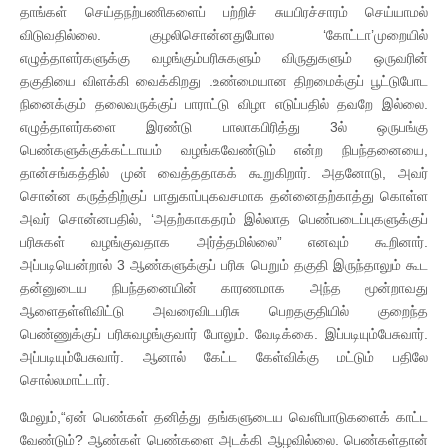
தாங்கள் செய்தநற்பணிகளைப் பற்றிச் சுயபிரச்சாரம் செய்யாமல்
விடுவதில்லை. குழலிசொன்னதுபோல ‘கோட்டா’முறையில்
எழுத்தாளர்களுக்கு வழங்கும்பரிசுகளும் விருதுகளும் ஒருவரின்
தகுதியை விளக்கி வைக்கிறது .உண்மையான திறமைக்குப் பூட்டுபோட
நினைக்கும் தலைவருக்குப் பாராட்டு விழா எடுப்பதில் தவறே இல்லை.
எழுத்தாளர்களை இரண்டு பாலாகபிரித்து 3ல் ஒருபங்கு
பெண்களுக்குக்கட்டாயம் வழங்கவேண்டும் என்ற நிபந்தனையை,
தான்சங்கத்தில் முன் வைத்ததாகக் கூறுகிறார். அதனோடு, அவர்
சொன்ன கருத்திற்குப் பாதுகாப்புகவசமாக தன்னைதற்காத்து கொள்ள
அவர் சொன்னபதில், ‘அதற்காகதரம் இல்லாத பெண்படைப்புகளுக்குப்
பரிசுகள் வழங்குவதாக அர்த்தமில்லை” எனவும் கூறினார்.
அப்படியென்றால் 3 ஆண்களுக்குப் பரிசு பெறும் தகுதி இருந்தாலும் கூட
தன்னுடைய நிபந்தனையின் காரணமாக அந்த மூன்றாவது
ஆளைதள்ளிவிட்டு அவரைவிடபரிசு பெறதகுதியில் குறைந்த
பெண்ணுக்குப் பரிசுவழங்குவார் போலும். வேடிக்கை. இப்படியும்பேசுவார்.
அப்படியும்பேசுவார். ஆனால் கேட்ட கேள்விக்கு மட்டும் பதிலே
சொல்லமாட்டார்.
மேலும்,“ஏன் பெண்கள் தனித்து தங்களுடைய வெளிபாடுகளைக் காட்ட
வேண்டும்? ஆண்கள் பெண்களை அடக்கி ஆழவில்லை. பெண்கள்தான்