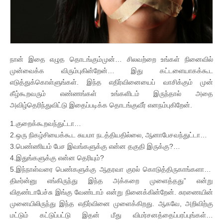
நான் இதை எழுத தொடங்கும்முன்… சிலவற்றை உங்கள் நினைவில்
முன்வைக்க விரும்புகின்றேன்… இது கட்டளையாகக்கூட
எடுத்துக்கொள்ளுங்கள். இந்த எதிர்வினையைப் வாசிக்கும் முன்
கீழ்கூறவரும் எண்ணங்கள் உங்களிடம் இருந்தால் அதை
அவிழ்தெரிந்துவிட்டு இதைப்படிக்க தொடங்குவீர் எனநம்புகிறேன்.
1.குறைக்கூறவந்துட்டா…
2.ஒரு நிகழ்சியைக்கூட சுயமா நடத்தியதில்லை, ஆனாபேசவந்துட்டா…
3.பெண்ணியம் பேச இவங்களுக்கு என்ன தகுதி இருக்கு?…
4.இதுங்களுக்கு என்ன தெரியும்?
5.இந்நாள்வரை பெண்களுக்கு ஆதரவா குரல் கொடுத்திருகாங்களா…
திடீர்ன்னு எங்கிருந்து இந்த அக்கறை முளைத்தது” என்று
விதண்டாபேச்சு இங்கு வேண்டாம் என்று நினைக்கின்றேன். சுரணையின்
முனையிலிருந்து இந்த எதிர்வினை முளைக்கிறது. ஆகவே, அறிவிற்கு
மட்டும் கட்டுப்பட்டு இதன் மீது விமர்சனத்தைப்பரப்புங்கள்…