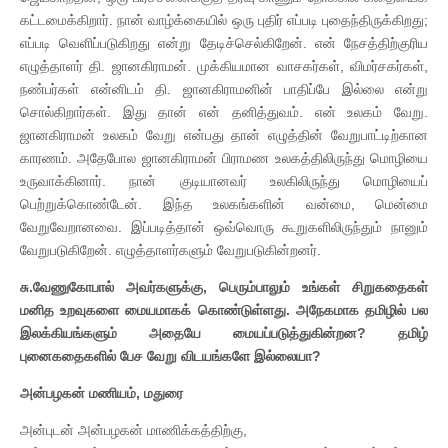
கட்டமைக்கிறார். நான் வாழ்க்கையில் ஒரு புதிர் எப்படி புதைந்திருக்கிறது;
எப்படி வெளிப்படுகிறது என்று தேடிச்செல்கிறேன். என் நேசத்திற்குரிய
எழுத்தாளர் தி. ஜானகிராமன். முக்கியமான வாசகர்கள், விமர்சகர்கள்,
நண்பர்கள் என்னிடம் தி. ஜானகிராமனின் பாதிப்பே இல்லை என்று
சொல்கிறார்கள். இது தான் என் தனித்துவம். என் உலகம் வேறு.
ஜானகிராமன் உலகம் வேறு என்பது தான் எழுத்தின் வேறுபாட்டிற்கான
காரணம். அதேபோல ஜானகிராமன் பிராமண உலகத்திலிருந்து மொழியை
உருவாக்கினார். நான் குடியானவர் உலகிலிருந்து மொழியைப்
பெற்றுக்கொண்டேன். இந்த உலகங்களின் வன்மை, மென்மை
வேறுவேறானவை. இப்படித்தான் ஒவ்வொரு கூறுகளிலிருந்தும் நானும்
வேறுபடுகிறேன். எழுத்தாளர்களும் வேறுபடுகின்றனர்.
சு.வேணுகோபால் அவர்களுக்கு, பெரும்பாலும் உங்கள் சிறுகதைகள்
மனித உறவுகளை மையமாகக் கொண்டுள்ளது. அநேகமாக தமிழில் பல
இலக்கியங்களும் அதையே மையப்படுத்துகின்றன? தமிழ்
புனைகதைகளில் பேச வேறு விடயங்களே இல்லையா?
அன்பழகன் மணியம், மதுரை
அன்புடன் அன்பழகன் மாணிக்கத்திற்கு,