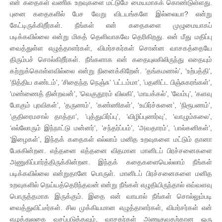
என் கதைகள் வணிக உறவுகளை மட்டுமே மையமாகக் கொண்டுள்ளது.
புனை கதைகளில் பேச வேறு விடயங்களே இல்லையா? என்று
கேட்டிருக்கிறீர்கள். நீங்கள் என் கதைகளை முழுமையாகப்
படிக்கவில்லை என்று மிகத் தெளிவாகவே தெரிகிறது. என் மீது மதிப்பு
வைத்துள்ள எழுத்தாளர்கள், விமர்சகர்கள் சொன்ன வாசகத்தையே
திரும்பச் சொல்கிறீர்கள். நீங்களாக என் கதையுலகிலிருந்து எதையும்
கற்றுக்கொள்ளவில்லை என்று நினைக்கிறேன். ‘தங்கமணல்’, ‘உற்பத்தி’,
‘நித்திய கண்டம்’, ‘சிதைந்த நெஞ்சு’ ‘பட்டம்மா’, ’பதனிட்ட பிஞ்சுகரங்கள்’,
‘மண்ணைத் தின்றவன்’, ‘வெகுதூரம் விலகி’, ‘மாயக்கல்’, ‘வேம்பு’, ‘களவு
போகும் புரவிகள்’, ‘தருணம்’, ‘கண்ணிகள்’, ‘உயிர்ச்சுனை’, ‘நிரூபணம்’,
‘குதிரைமசால் தாத்தா’, ‘புத்துயிர்ப்பு’, ‘விழிப்புணர்வு’, ‘வாழும்கலை’,
‘எல்லோரும் இந்நாட்டு மன்னர்’, ‘சந்தர்ப்பம்’, ‘அவதாரம்’, ‘பால்கனிகள்’,
‘இழைகள்’, இந்தக் கதைகள் எல்லாம் மனித உறவுகளை மட்டும் தானா
பேசுகின்றன. எத்தனை எத்தனை விதமான மானிடப் பிரச்சனைகளை
அணுகிப்பார்த்திருக்கின்றன. இந்தக் கதைகளையெல்லாம் நீங்கள்
படிக்கவில்லை என்றுதானே பொருள். மானிடப் பிரச்சனைகளை மனித
உறவுகளில் நெய்யத்தெரிந்தவன் என்று நீங்கள் எழுதியிருந்தால் எவ்வளவு
பொருத்தமாக இருக்கும். இதை என் வாயால் நீங்கள் சொல்லும்படி
வைத்துவிட்டீர்கள். சில முக்கியமான எழுத்தாளர்கள், விமர்சர்கள் என்
எழுத்துலகை வசப்படுத்தவும், வாசகர்கள் அணுகுவதற்கான ஒரு