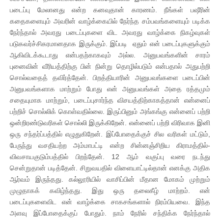
படைப்பு மேலானது என்ற கனவுதான் காரணம். நீங்கள் பஷீரின்
கதைகளையும் அவரின் வாழ்க்கையில் நேர்ந்த சம்பவங்களையும் படிக்க
நேர்ந்தால் அவரது படைப்புகளை விட அவரது வாழ்க்கை நிகழ்வுகள்
படுகவர்ச்சிகரமானதாக இருக்கும். இப்படி ஏதும் என் படைப்புகளுக்கும்
ஆகிவிடக்கூடாது என்பதற்காகவும் அல்ல. அனுபவங்களின் சாரம்
புனைவின் வீரியத்திற்கு பின் நின்று தொழில்படும் என்பதால் அதுபற்றி
சொல்வதைத் தவிர்த்தேன். பிறத்தியாரின் அனுபவங்களை படைப்பின்
அனுபவங்களாக மாற்றும் போது என் அனுபவங்கள் அதை ரத்தமும்
சதையுமாக மாற்றும், படைப்புசார்ந்த விசயத்திற்காகத்தான் என்னைப்
பற்றிச் சொல்லிக் கொள்வதில்லை. இருப்பினும் அங்கங்கு என்னைப் பற்றி
ஒன்றிரண்டுவரிகள் சொல்லி இருக்கிறேன். என்னைப் பற்றி விரிவாக இனி
ஒரு சந்தர்ப்பத்தில் எழுதுகிறேன். இப்போதைக்குச் சில வரிகள் மட்டும்,
பேருந்து வசதியற்ற அம்மாபட்டி என்ற சின்னஞ்சிறிய கிராமத்தில்-
விவசாயகுடும்பத்தில் பிறந்தேன். 12 ஆம் வகுப்பு வரை நடந்து
சென்றுதான் படித்தேன். சிறுவயதில் விளையாட்டில்தான் எனக்கு அதிக
ஆர்வம் இருந்தது. கல்லூரியில் வாசிப்பின் மீதான மோகம் முற்றும்
முழுதாகக் கவிழ்ந்தது. இது ஒரு தலைகீழ் மாற்றம். என்
படைப்புகளைவிட என் வாழ்க்கை சாகசங்களால் நிரம்பியவை. இந்த
அளவு இப்போதைக்குப் போதும். நாம் நேரில் சந்திக்க நேர்ந்தால்