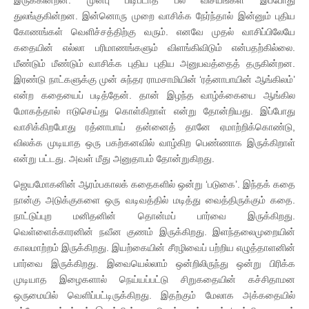
துலங்குகின்றன. இன்னொரு முறை வாசிக்க நேர்ந்தால் இன்னும் புதிய
கோணங்கள் வெளிச்சத்திற்கு வரும். எனவே முதல் வாசிப்பிலேயே
கதையின் எல்லா பரிமாணங்களும் விளங்கிவிடும் என்பதற்கில்லை.
மீண்டும் மீண்டும் வாசிக்க புதிய புதிய அனுபவத்தைத் தருகின்றன.
இரண்டு நாட்களுக்கு முன் சுந்தர ராமசாமியின் ‘ரத்னாபாயின் ஆங்கிலம்’
என்ற கதையைப் படித்தேன். தான் இழந்த வாழ்க்கையை ஆங்கில
மோகத்தால் ஈடுசெய்து கொள்கிறாள் என்று தோன்றியது. இப்போது
வாசிக்கிறபோது ரத்னாபாய் தன்னைத் தானே ஏமாற்றிக்கொண்டு,
விலக்க முடியாத ஒரு பகற்கனவில் வாழ்கிற பெண்ணாக இருக்கிறாள்
என்று பட்டது. அவள் மீது அனுதாபம் தோன்றுகிறது.
ஜெயமோகனின் ஆரம்பகாலக் கதைகளில் ஒன்று ‘படுகை’. இந்தக் கதை
நான்கு அடுக்குகளை ஒரு வடிவத்தில் மடித்து வைத்திருக்கும் கதை.
நாட்டுப்புற மனிதனின் தொன்மப் பார்வை இருக்கிறது.
வெள்ளைக்காரனின் நவீன குணம் இருக்கிறது. இளந்தலைமுறையின்
காலமாற்றம் இருக்கிறது. இயற்கையின் சீரழிவைப் பற்றிய எழுத்தாளனின்
பார்வை இருக்கிறது. இவையெல்லாம் ஒன்றிலிருந்து ஒன்று பிரிக்க
முடியாத இழைகளால் நெய்யப்பட்டு சிறுகதையின் கச்சிதாமன
ஒருமையில் வெளிப்பட்டிருக்கிறது. இதற்கும் மேலாக அக்கதையில்