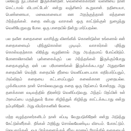
பல்வேறு நுட்பங்கள் இருக்கின்றன. வெள்ளைக்காரன் ‘வள்ளியை நான்
கெட்டாமல் விடமாட்டேன்’ என்று வஞ்சினம் கூறுவான். நதியையா,
பெண்ணையா, மலைமகளையா என அதற்குத்தான் எத்தனை
அர்த்தங்கள். கதை என்பது வாசகன் ஒரு காட்டுக்குள் நுழைந்து
வெளியேறுவது போல. ஒரு பாறையில் நின்று பார்ப்பதல்ல.
பல நவீன கதைகளை வாசித்து விளங்கிக் கொண்டுள்ள உங்களால் என்
கதைகளையும் புரிந்துகொள்ள முடியும். வாசகர்கள் புரிந்து
கொள்வதற்காக விரித்து எழுதினால் அது அபத்தமாய் போய்விடும்.
மோனாலிசாவின் புன்னகைக்குப் பல அர்த்தங்கள் இருக்கும்போது
கதைகளுக்கு ஏன் பல பரிமாணங்கள் இருக்கக்கூடாது! அதுதானே
கதையின் வெற்றி. கதையில் தீர்வை வெளிப்படையாக எதிர்பார்ப்பதும்,
அவ்விதம் கதையை கட்டமைப்பதும் கலைக்கான முறையல்ல.
முக்கியமாக நான் சொல்லவருவது கதை ஒரு பிறப்பைப் போன்றது. அது
தனக்கான வடிவத்தில் திரண்டு வெளிப்படுவது. அந்தப் பிறப்பின் உள்
அமைப்பை மருத்துவர் போல கிழித்துக் கிழித்து காட்டக்கூடாது என்று
நம்புகிறேன். அது விமர்சகனின் வேலை.
மற்ற எழுத்தாளர்களிடம் நான் எப்படி வேறுபடுகிறேன் என்று அடுத்து
கேட்டுள்ளீர்கள். நீங்கள் அறிந்து சொல்லவேண்டிய விசயம். போகட்டும்.
ஜெயகாந்தன், ஒரு பிரச்சனைக்குத் தீர்வு காணும் நோக்கில் கதையைக்