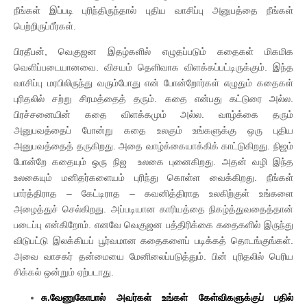
நீங்கள் இப்படி புரிந்திருந்தால் புதிய வாசிப்பு அனுபத்தை நீங்கள்
பெற்றிருப்பீர்கள்.
பிரதீபன், வெகுஜன இதழ்களில் எழுதப்படும் கதைகள் மிகமிக
வெளிப்படையானவை. விசயம் தெளிவாக விளக்கப்பட்டிருக்கும். இந்த
வாசிப்பு மரபிலிருந்து வரும்போது என் போன்றோர்கள் எழுதும் கதைகள்
புரிதலில் சற்று சிரமத்தைத் தரும். கதை என்பது கட்டுரை அல்ல.
பிரச்சனையின் கதை விளக்கமும் அல்ல. வாழ்க்கை தரும்
அனுபவத்தைப் போன்று கதை உலகும் உங்களுக்கு ஒரு புதிய
அனுபவத்தைத் தருகிறது. அதை வாழ்க்கையாக்கிக் காட்டுகிறது. நிஜம்
போன்றே கதையும் ஒரு நிஜ உலகை புனைகிறது. அதன் வழி இந்த
உலகையும் மனிதர்களையம் புரிந்து கொள்ள வைக்கிறது. நீங்கள்
பார்த்திராத – கேட்டிராத – கவனித்திராத உலகிற்குள் உங்களை
அழைத்துச் செல்கிறது. அப்படியான காரியத்தை நிகழ்த்துவதைத்தான்
படைப்பு என்கிறோம். எனவே வெகுஜன பத்திரிக்கை கதைகளில் இருந்து
விடுபட்டு இலக்கியப் பூர்வமான கதைகளைப் படிக்கத் தொடங்குங்கள்.
அவை வாசகர் தன்மையை மேனிலைப்படுத்தும். பின் புரிதலில் பெரிய
சிக்கல் ஒன்றும் ஏற்படாது.
சு.வேணுகோபால் அவர்கள் உங்கள் கேள்விகளுக்குப் பதில்