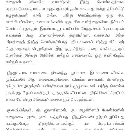
கதைகள் எல்லாமே வாசகர்கள் புரிந்து கொள்வதற்காக
எழுதப்படுபவைதான். வாசனுக்குப் புரிந்துவிடக்கூடாது என்று திட்டமிட்டு
எழுதுகிறவன் நான் அல்ல. புரிந்து கொள்வதற்கு ஒரு சில
வாக்கியங்களோ, உரையாடல்களில் ஒரு சில வார்த்தைகளோ நிச்சயம்
வெளிப்பட்டிருக்கும். இரண்டாவது வாசிப்பில் அர்த்தங்கள் பிடிபட்டவுடன்
கதைகள் வேறு பரிமாணத்தைத் தருகின்றன. வாசகனே அந்த
மர்மத்தைத் திறந்து கொள்ளும்போது புதிய உலகைப் பார்த்து விட்ட ஓர்
அனுபவத்தைப் பெறுகிறான். இது ஒரு அறிதல் முறை. வாசிப்புத்தரும்
ஆனந்தம் அல்லது அதிர்ச்சி என்றும் சொல்லலாம். ஒரு கண்டுபிடிப்பு
என்றும் கூறலாம்.
புரிதலுக்காக வாசகனை நினைத்து நுட்பமான இடங்களை விளக்க
முற்பட்டாலே அது கலையாவதில்லை. விளக்க உரையாகி விடுகிறது.
நம்முடனே இருக்கும் மனிதர்களை நாம் முழுமையாகப் புரிந்து கொள்ள
முடிகிறதா? நாம் கணித்திராத ஒரு வெளிப்பாட்டை திடுக்கென அவரிடம்
காண நேர்கிறது அல்லவா? கதைகளும் அப்படித்தான்.
புதுமைப்பித்தன், தி. ஜானகிராமன், கு. அழகிரிசாமி போன்றோரின்
கதைகளை முன்பு நான் படித்தபோது புரிந்துகொண்டதற்கும் இப்போது
படிக்கும்போது புரிந்துகொண்டதற்கும் பல வித்தியாசங்கள்
இருக்கின்றன. முன்பு பிடிபடாத பல விசயங்கள் இப்போது