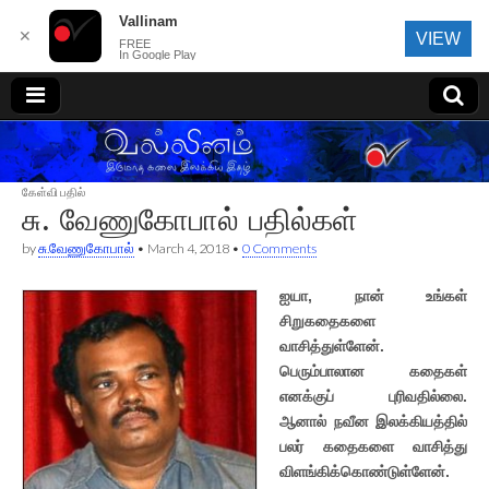
Vallinam
✕
VIEW
FREE
In Google Play
வல்லினம்
கேள்வி பதில்
சு. வேணுகோபால் பதில்கள்
by
சு.வேணுகோபால்
•
March 4, 2018
•
0 Comments
ஐயா, நான் உங்கள்
சிறுகதைகளை
வாசித்துள்ளேன்.
பெரும்பாலான கதைகள்
எனக்குப் புரிவதில்லை.
ஆனால் நவீன இலக்கியத்தில்
பலர் கதைகளை வாசித்து
விளங்கிக்கொண்டுள்ளேன்.