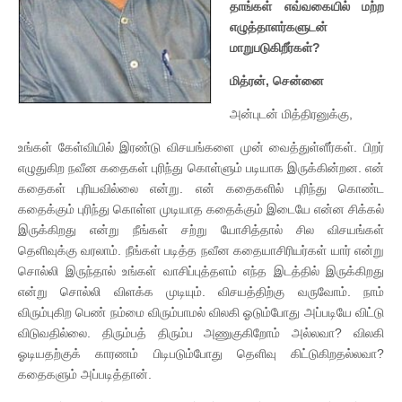
தாங்கள் எவ்வகையில் மற்ற
எழுத்தாளர்களுடன்
மாறுபடுகிறீர்கள்?
மித்ரன், சென்னை
அன்புடன் மித்திரனுக்கு,
உங்கள் கேள்வியில் இரண்டு விசயங்களை முன் வைத்துள்ளீர்கள். பிறர்
எழுதுகிற நவீன கதைகள் புரிந்து கொள்ளும் படியாக இருக்கின்றன. என்
கதைகள் புரியவில்லை என்று. என் கதைகளில் புரிந்து கொண்ட
கதைக்கும் புரிந்து கொள்ள முடியாத கதைக்கும் இடையே என்ன சிக்கல்
இருக்கிறது என்று நீங்கள் சற்று யோசித்தால் சில விசயங்கள்
தெளிவுக்கு வரலாம். நீங்கள் படித்த நவீன கதையாசிரியர்கள் யார் என்று
சொல்லி இருந்தால் உங்கள் வாசிப்புத்தளம் எந்த இடத்தில் இருக்கிறது
என்று சொல்லி விளக்க முடியும். விசயத்திற்கு வருவோம். நாம்
விரும்புகிற பெண் நம்மை விரும்பாமல் விலகி ஓடும்போது அப்படியே விட்டு
விடுவதில்லை. திரும்பத் திரும்ப அணுகுகிறோம் அல்லவா? விலகி
ஓடியதற்குக் காரணம் பிடிபடும்போது தெளிவு கிட்டுகிறதல்லவா?
கதைகளும் அப்படித்தான்.