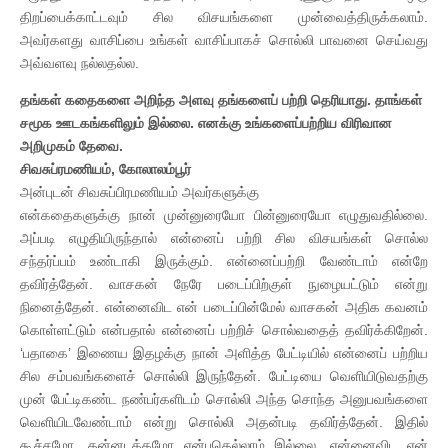
திறப்பைக்காட்டவும் சில விசயங்களை முன்வைத்திருக்கலாம்.
அவர்களது வாசிப்பை உங்கள் வாசிப்பாகச் சொல்லி பாவனை செய்வது
அவ்வளவு நல்லதல்ல.
தங்கள் கதைகளை அறிந்த அளவு தங்களைப் பற்றி தெரியாது. தாங்கள்
சமூக ஊடகங்களிலும் இல்லை. எனக்கு உங்களைப்பற்றிய விரிவான
அறிமுகம் தேவை.
சிவசுப்ரமணியம், கோலாலம்பூர்
அன்புடன் சிவசுப்பிரமணியம் அவர்களுக்கு
என்கதைகளுக்கு நான் முன்னுரையோ பின்னுரையோ எழுதுவதில்லை.
அப்படி எழுதியிருந்தால் என்னைப் பற்றி சில விசயங்கள் சொல்ல
சந்தர்ப்பம் உண்டாகி இருக்கும். என்னைப்பற்றி வேண்டாம் என்றே
தவிர்த்தேன். வாசகன் நேரே படைப்பிற்குள் நுழையட்டும் என்று
நினைத்தேன். என்னைவிட என் படைப்பின்மேல் வாசகன் அதிக கவனம்
கொள்ளட்டும் என்பதால் என்னைப் பற்றிச் சொல்வதைத் தவிர்க்கிறேன்.
‘பதாகை’ இணைய இதழக்கு நான் அளித்த பேட்டியில் என்னைப் பற்றிய
சில சம்பவங்களைச் சொல்லி இருந்தேன். பேட்டியை வெளியிடுவதற்கு
முன் பேட்டிகண்ட நண்பர்களிடம் சொல்லி அந்த சொந்த அனுபவங்களை
வெளியிடவேண்டாம் என்று சொல்லி அதன்படி தவிர்த்தேன். இதில்
கூச்சமோ, தன்னடக்கமோ என்பதெல்லாம் இல்லை. என்னைவிட என்