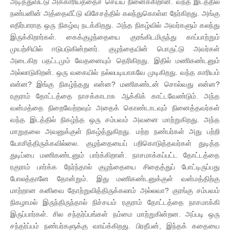
அடித்துவிட்டு அக்காரியத்தைச் செய்ய நினைக்கிறான். வந்த இடத்தில்
நண்பனின் அத்தைவீட்டு விசேசத்தில் கலந்துகொள்ள நேர்கிறது. அங்கு
எதிர்பாராத ஒரு நிகழ்வு நடக்கிறது. அந்த நிகழ்வில் அவர்களும் கலந்து
இருக்கிறார்கள். கைக்குழந்தையை குரங்கிடமிருந்து காப்பாற்றும்
முயற்சியில் ஈடுபடுகின்றனர். குழந்தையின் பொருட்டு அவர்கள்
அடைகிற பதட்டமும் வேதனையும் தெரிகிறது. இதில் மணிகண்டனும்
அல்லாடுகிறன். ஒரு வகையில் நல்லபடியாகவே முடிகிறது. வந்த காரியம்
என்ன? இங்கு நிகழ்ந்தது என்ன? மணிகண்டன் சொல்வது என்ன?
ரகுராம் தோட்டத்தை நாசக்காடாக ஆக்கிக் காட்டவேண்டும். அந்த
வன்மத்தை நிறைவேற்றவும் அதைக் கொண்டாடவும் நினைத்தவர்கள்
வந்த இடத்தில் நிகழ்ந்த ஒரு சம்பவம் அவனை மாற்றுகிறது. அந்த
மாறுதலை அவனுக்குள் நிகழ்த்துகிறது. மற்ற நண்பர்கள் அது பற்றி
யோசித்திருக்கவில்லை. குழந்தையைப் பறிகொடுத்தவர்கள் துடித்த
துடிப்பை மணிகண்டனும் பார்க்கிறான். நாசமாக்கப்பட்ட தோட்டத்தை
ரகுராம் பார்க்க நேர்ந்தால் குழந்தையை சிதைத்துப் போட்டிருப்பது
போலத்தானே தோன்றும். இது மணிகண்டனுக்குள் வன்மத்திற்கு
மாற்றான கனிவை தோற்றுவித்திருக்கலாம் அல்லவா? குரங்கு சம்பவம்
நிகழாமல் இருந்திருந்தால் நிச்சயம் ரகுராம் தோட்டத்தை நாசமாக்கி
இருப்பார்கள். சில சந்தர்ப்பங்கள் நம்மை மாற்றுகின்றன. அப்படி ஒரு
சந்தர்ப்பம் நண்பர்களுக்கு வாய்க்கிறது. பிரதீபன், இந்தக் கதையை