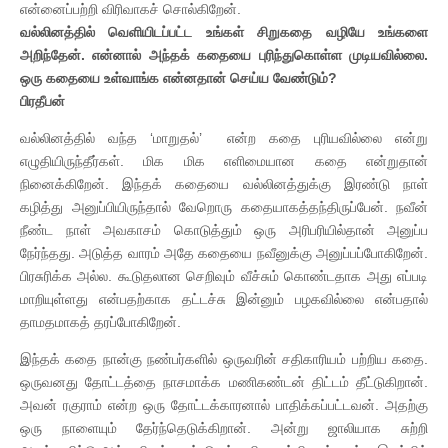
என்னைப்பற்றி விரிவாகச் சொல்கிறேன்.
வல்லினத்தில் வெளியிடப்பட்ட உங்கள் சிறுகதை வழியே உங்களை
அறிந்தேன். என்னால் அந்தக் கதையை புரிந்துகொள்ள முடியவில்லை.
ஒரு கதையை உள்வாங்க என்னதான் செய்ய வேண்டும்?
பிரதீபன்
வல்லினத்தில் வந்த ‘மாறுதல்’ என்ற கதை புரியவில்லை என்று
எழுதியிருந்தீர்கள். மிக மிக எளிமையான கதை என்றுதான்
நினைக்கிறேன். இந்தக் கதையை வல்லினத்துக்கு இரண்டு நாள்
கழித்து அனுப்பியிருந்தால் வேறொரு கதையாகத்தந்திருப்பேன். நவீன்
நீண்ட நாள் அவகாசம் கொடுத்தும் ஒரு அரிபரியில்தான் அனுப்ப
நேர்ந்தது. அடுத்த வாரம் அதே கதையை நவீனுக்கு அனுப்பப்போகிறேன்.
பிரசுரிக்க அல்ல. கூடுதலான செறிவும் வீச்சும் கொண்டதாக அது எப்படி
மாறியுள்ளது என்பதற்காக தட்டச்சு இன்னும் பழகவில்லை என்பதால்
தாமதமாகத் தரப்போகிறேன்.
இந்தக் கதை நான்கு நண்பர்களில் ஒருவரின் சதிகாரியம் பற்றிய கதை.
ஒருவனது தோட்டத்தை நாசமாக்க மணிகண்டன் திட்டம் தீட்டுகிறான்.
அவன் ரகுராம் என்ற ஒரு தோட்டக்காரனால் பாதிக்கப்பட்டவன். அதற்கு
ஒரு நாளையும் தேர்ந்தெடுக்கிறான். அன்று ஜாலியாக சுற்றி