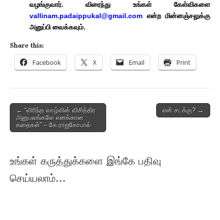
வழங்குவார். விரைந்து உங்கள் கேள்விகளை
vallinam.padaippukal@gmail.com
என்ற மின்னஞ்சலுக்கு
அனுப்பி வைக்கவும்.
Share this:
Facebook
X
Email
Print
Post
← “விரிந்த வாழ்வின் விசித்திர
ஏன் சடக்கு? →
அனுபவங்களே எனக்கான
navigation
கதைகள்” – கே.ராஜகோபால்
உங்கள் கருத்துக்களை இங்கே பதிவு
செய்யலாம்...