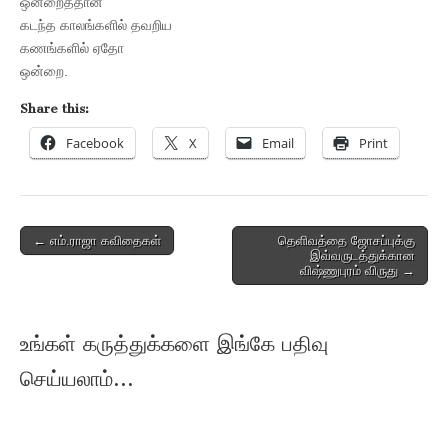
ஒன்றைத்தான்
கடந்த காலங்களில் தவறிய
கணங்களில் ஏதோ
ஒன்றை.
Share this:
Facebook
X
Email
Print
Post
← எம்.ராஜா கவிதைகள்
தெளிவத்தை ஜோசப்புக்கு
இவ்வருடத்துக்கான
navigation
விஷ்ணுபுரம் விருது →
உங்கள் கருத்துக்களை இங்கே பதிவு
செய்யலாம்...