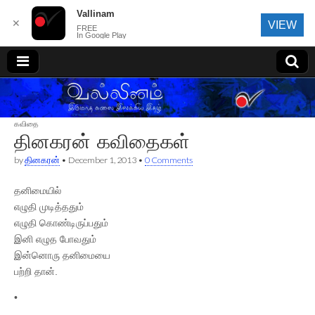
Vallinam
✕
VIEW
FREE
In Google Play
வல்லினம்
கவிதை
தினகரன் கவிதைகள்
by
தினகரன்
•
December 1, 2013
•
0 Comments
தனிமையில்
எழுதி முடித்ததும்
எழுதி கொண்டிருப்பதும்
இனி எழுத போவதும்
இன்னொரு தனிமையை
பற்றி தான்.
•