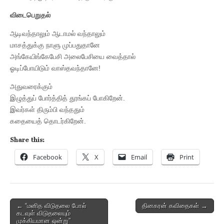
விடைபெறுதல்
ஆடிவந்தாலும் ஆடாமல் வந்தாலும்
மாசத்துக்கு நாளு முப்பதுதானே
அங்கேயிங்கேபேசி அலைபேசியை வைத்தால்
ஓடிப்போயிடும் வாஸ்தவந்தானே!
அதுவரைக்கும்
இழுத்துப் போர்த்தித் தூங்கப் போகிறேன்.
இவர்கள் திரும்பி வந்ததும்
கதையைத் தொடர்கிறேன்.
Share this:
Facebook
X
Email
Print
Post
← “மனித விடுதலை போல்
தினகரன் கவிதைகள் →
கடவுள் விடுதலையும்
navigation
முக்கியமான ஒன்று”