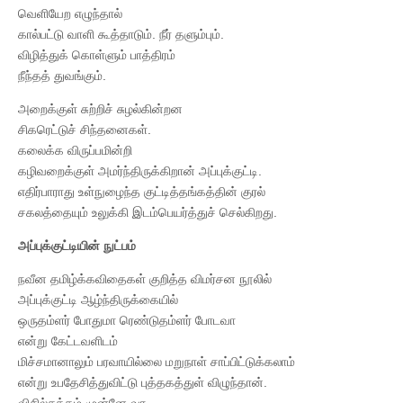
வெளியேற எழுந்தால்
கால்பட்டு வாளி கூத்தாடும். நீர் தளும்பும்.
விழித்துக் கொள்ளும் பாத்திரம்
நீந்தத் துவங்கும்.
அறைக்குள் சுற்றிச் சுழல்கின்றன
சிகரெட்டுச் சிந்தனைகள்.
கலைக்க விருப்பமின்றி
கழிவறைக்குள் அமர்ந்திருக்கிறான் அப்புக்குட்டி.
எதிர்பாராது உள்நுழைந்த குட்டித்தங்கத்தின் குரல்
சகலத்தையும் உலுக்கி இடம்பெயர்த்துச் செல்கிறது.
அப்புக்குட்டியின் நுட்பம்
நவீன தமிழ்க்கவிதைகள் குறித்த விமர்சன நூலில்
அப்புக்குட்டி ஆழ்ந்திருக்கையில்
ஒருதம்ளர் போதுமா ரெண்டுதம்ளர் போடவா
என்று கேட்டவளிடம்
மிச்சமானாலும் பரவாயில்லை மறுநாள் சாப்பிட்டுக்கலாம்
என்று உபதேசித்துவிட்டு புத்தகத்துள் விழுந்தான்.
விசில்சத்தம் முன்னே வர