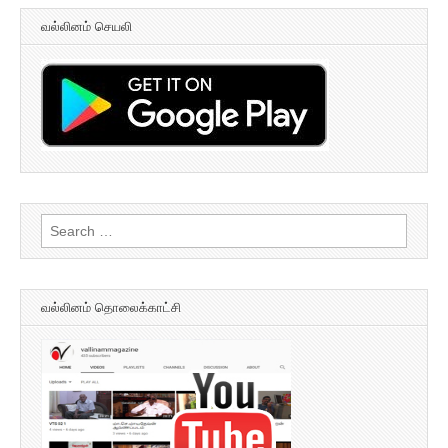
வல்லினம் செயலி
Search
for:
வல்லினம் தொலைக்காட்சி