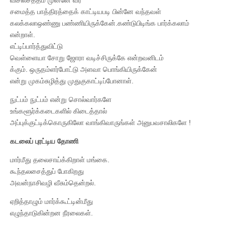
சமைத்த பாத்திரத்தைக் காட்டியபடி பின்னே வந்தவள்
கலக்கலாஒண்ணு பண்ணியிருக்கேன்.கண்டுபிடிங்க பார்க்கலாம்
என்றாள்.
எட்டிப்பார்த்துவிட்டு
வெள்ளையா சோறு ஜோரா வடிச்சிருக்கே என்றவனிடம்
க்கும். ஒருதம்ளர்போட்டு அளவா பொங்கியிருக்கேன்
என்று முகம்சுழித்து முதுகுகாட்டிப்போனாள்.
நுட்பம் நுட்பம் என்று சொல்வார்களே
உங்களூர்க்கடைகளில் கிடைத்தால்
அப்புக்குட்டிக்கொருகிலோ வாங்கிவாருங்கள் அனுபவசாலிகளே !
கடலைப் புரட்டிய தோணி
மார்மீது தலைசாய்க்கிறாள் மங்கை.
கூந்தலசைத்துப் போகிறது
அவன்நாசிவழி வீசும்தென்றல்.
ஏறித்தாழும் மார்க்கூட்டின்மீது
எழுந்தாடுகின்றன நீரலைகள்.