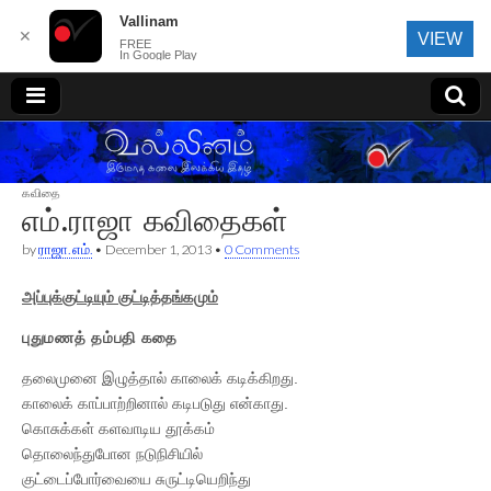
Vallinam
✕
VIEW
FREE
In Google Play
வல்லினம்
கவிதை
எம்.ராஜா கவிதைகள்
by
ராஜா. எம்.
•
December 1, 2013
•
0 Comments
அப்புக்குட்டியும் குட்டித்தங்கமும்
புதுமணத் தம்பதி கதை
தலைமுனை இழுத்தால் காலைக் கடிக்கிறது.
காலைக் காப்பாற்றினால் கடிபடுது என்காது.
கொசுக்கள் களவாடிய தூக்கம்
தொலைந்துபோன நடுநிசியில்
குட்டைப்போர்வையை சுருட்டியெறிந்து