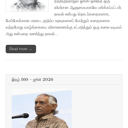
தந்திருந்தாலும் ஓங்கி ஒலித்த ஒரு
விமர்சன ஆளுமையாகவே பார்க்கப்பட்டார்.
நாவல் என்பது தொடர்கதைகளாக,
மேம்போக்கான மரபை, குடும்ப உறவுகளைப் போற்றும் கதைகளாக
வந்தபோது வாழ்க்கையை விசாரணைக்கு உட்படுத்தும் ஒரு கலை வடிவம்
அது என்பதை உணர்ந்து நாவல்…
Read more →
இதழ் 160 – ஜூன் 2026