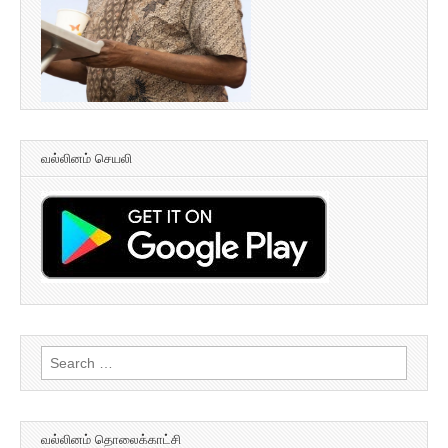
வல்லினம் செயலி
Search
for:
வல்லினம் தொலைக்காட்சி