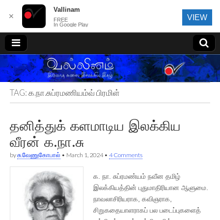
Vallinam
✕
VIEW
FREE
In Google Play
வல்லினம்
TAG:
க.நா.சுப்ரமணியம்வ் பிரமிள்
தனித்துக் களமாடிய இலக்கிய
வீரன் க.நா.சு
by
சு.வேணுகோபால்
•
March 1, 2024
•
4 Comments
க. நா. சுப்ரமண்யம் நவீன தமிழ்
இலக்கியத்தின் புதுமாதிரியான ஆளுமை.
நாவலாசிரியராக, கவிஞராக,
சிறுகதையாளராகப் பல படைப்புகளைத்