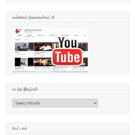
வல்லினம் தொலைக்காட்சி
கடந்த இதழ்கள்
கடந்த
இதழ்கள்
பெட்டகம்