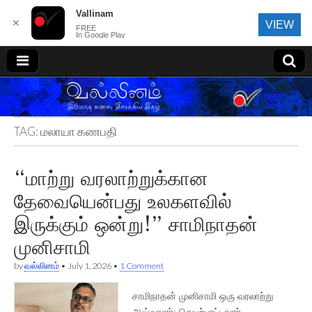
Vallinam
✕
VIEW
FREE
In Google Play
வல்லினம்
TAG:
மலாயா கணபதி
“மாற்று வரலாற்றுக்கான
தேவையென்பது உலகளவில்
இருக்கும் ஒன்று!” சாமிநாதன்
முனிசாமி
by
வல்லினம்
•
July 1, 2026
•
1 Comment
சாமிநாதன் முனிசாமி ஒரு வரலாற்று
ஆய்வாளர்; செயற்பாட்டாளர்.