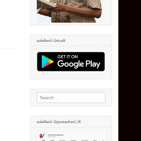
வல்லினம் செயலி
Search
for:
வல்லினம் தொலைக்காட்சி