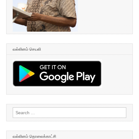
வல்லினம் செயலி
Search
for:
வல்லினம் தொலைக்காட்சி