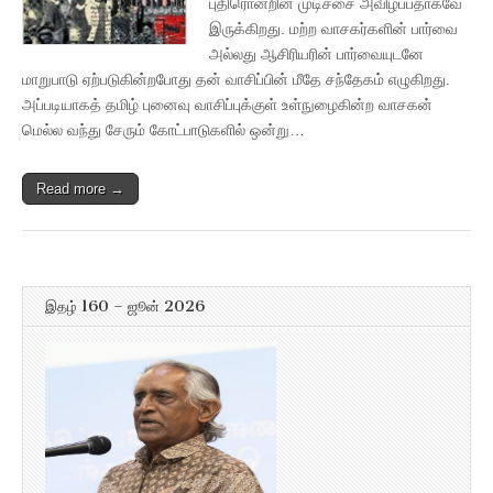
புதிரொன்றின் முடிச்சை அவிழ்ப்பதாகவே
இருக்கிறது. மற்ற வாசகர்களின் பார்வை
அல்லது ஆசிரியரின் பார்வையுடனே
மாறுபாடு ஏற்படுகின்றபோது தன் வாசிப்பின் மீதே சந்தேகம் எழுகிறது.
அப்படியாகத் தமிழ் புனைவு வாசிப்புக்குள் உள்நுழைகின்ற வாசகன்
மெல்ல வந்து சேரும் கோட்பாடுகளில் ஒன்று…
Read more →
இதழ் 160 – ஜூன் 2026