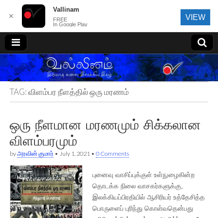
Vallinam
✕
VIEW
FREE
In Google Play
வல்லினம்
TAG:
விளம்பர நீளத்தில் ஒரு மரணம்
ஒரு நீளமான மரணமும் சிக்கலான
விளம்பரமும்
by
அரவின் குமார்
•
July 1, 2021
•
0 Comments
புனைவு வாசிப்புக்குள் உள்நுழைகின்ற
தொடக்க நிலை வாசகர்களுக்கு,
இலக்கியப்பிரதியில் ஆசிரியர் உத்தேசித்த
பொருளைப் புரிந்து கொள்வதென்பது