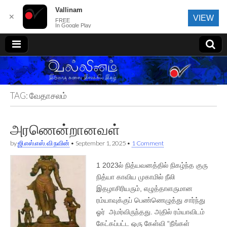
Vallinam
✕
VIEW
FREE
In Google Play
வல்லினம்
TAG:
வேதாசலம்
அரணென்றானவள்
by
ஜி.எஸ்.எஸ். வி நவின்
•
September 1, 2025
•
1 Comment
1 2023ல் நித்யவனத்தில் நிகழ்ந்த குரு
நித்யா காவிய முகாமில் நீலி
இதழாசிரியரும், எழுத்தாளருமான
ரம்யாவுக்குப் பெண்ணெழுத்து சார்ந்து
ஓர் அமர்விருந்தது. அதில் ரம்யாவிடம்
கேட்கப்பட்ட ஒரு கேள்வி “நீங்கள்