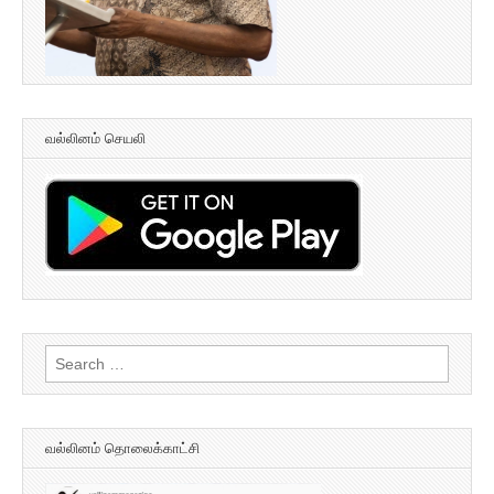
வல்லினம் செயலி
Search
for:
வல்லினம் தொலைக்காட்சி