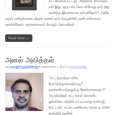
கட்டமைக்கப்பட்டது.’ சிந்திக்க வைக்கும்
வரி இது. ஒரு படைப்பை எப்போது நாம் நிஜ
உலகிற்கு இணையாக நம்புகிறோம்? அதில்
வரும் மனிதர்களை எந்தக் கணம் நாம் நெருங்கிக் கண்டவர்களாக
உணர்கிறோம். உதாரணமாகப் போரும் அமைதியும்…
Read more →
அனல் அவித்தல்
by
பாலாஜி பிருத்திவிராஜ்
•
September 1, 2021
•
3 Comments
“கட்டத்தாத்தா எங்க
போய்த்தொலைஞ்சாரு?
தண்ணியமத்தலுக்கு நேரங்காணாதா?”
அடர்நீலநிறக் கட்டங்கள் கொண்ட
லுங்கியை ஏத்திக் கட்டியவாறு தன்ராஜ்
கேட்டான். சட்டையணியாத அகல உடம்பின்
ஓரத்தில் துண்டு