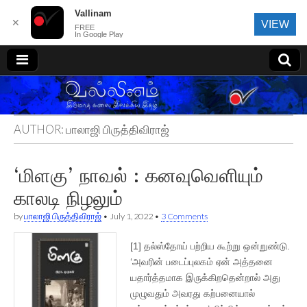
Vallinam
✕
VIEW
FREE
In Google Play
வல்லினம்
AUTHOR:
பாலாஜி பிருத்திவிராஜ்
‘மிளகு’ நாவல் : கனவுவெளியும்
காலடி நிழலும்
by
பாலாஜி பிருத்திவிராஜ்
•
July 1, 2022
•
3 Comments
[1] தல்ஸ்தோய் பற்றிய கூற்று ஒன்றுண்டு.
‘அவரின் படைப்புலகம் ஏன் அத்தனை
யதார்த்தமாக இருக்கிறதென்றால் அது
முழுவதும் அவரது கற்பனையால்