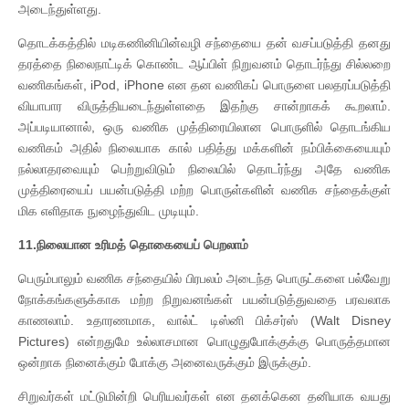
அடைந்துள்ளது.
தொடக்கத்தில் மடிகணினியின்வழி சந்தையை தன் வசப்படுத்தி தனது
தரத்தை நிலைநாட்டிக் கொண்ட ஆப்பிள் நிறுவனம் தொடர்ந்து சில்லறை
வணிகங்கள், iPod, iPhone என தன வணிகப் பொருளை பலதரப்படுத்தி
வியாபார விருத்தியடைந்துள்ளதை இதற்கு சான்றாகக் கூறலாம்.
அப்படியானால், ஒரு வணிக முத்திரையிலான பொருளில் தொடங்கிய
வணிகம் அதில் நிலையாக கால் பதித்து மக்களின் நம்பிக்கையையும்
நல்லாதரவையும் பெற்றுவிடும் நிலையில் தொடர்ந்து அதே வணிக
முத்திரையைப் பயன்படுத்தி மற்ற பொருள்களின் வணிக சந்தைக்குள்
மிக எளிதாக நுழைந்துவிட முடியும்.
11.நிலையான உரிமத் தொகையைப் பெறலாம்
பெரும்பாலும் வணிக சந்தையில் பிரபலம் அடைந்த பொருட்களை பல்வேறு
நோக்கங்களுக்காக மற்ற நிறுவனங்கள் பயன்படுத்துவதை பரவலாக
காணலாம். உதாரணமாக, வால்ட் டிஸ்னி பிக்சர்ஸ் (Walt Disney
Pictures) என்றதுமே உல்லாசமான பொழுதுபோக்குக்கு பொருத்தமான
ஒன்றாக நினைக்கும் போக்கு அனைவருக்கும் இருக்கும்.
சிறுவர்கள் மட்டுமின்றி பெரியவர்கள் என தனக்கென தனியாக வயது