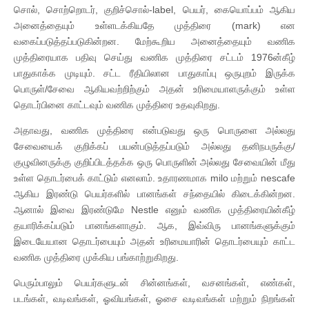
சொல், சொற்றொடர், குறிச்சொல்-label, பெயர், கையொப்பம் ஆகிய
அனைத்தையும் உள்ளடக்கியதே முத்திரை (mark) என
வகைப்படுத்தப்படுகின்றன. மேற்கூறிய அனைத்தையும் வணிக
முத்திரையாக பதிவு செய்து வணிக முத்திரை சட்டம் 1976ன்கீழ்
பாதுகாக்க முடியும். சட்ட ரீதியிலான பாதுகாப்பு ஒருபுறம் இருக்க
பொருள்/சேவை ஆகியவற்றிற்கும் அதன் உரிமையாளருக்கும் உள்ள
தொடர்பினை காட்டவும் வணிக முத்திரை உதவுகிறது.
அதாவது, வணிக முத்திரை என்படுவது ஒரு பொருளை அல்லது
சேவையைக் குறிக்கப் பயன்படுத்தப்படும் அல்லது தனிநபருக்கு/
குழுவினருக்கு குறிப்பிடத்தக்க ஒரு பொருளின் அல்லது சேவையின் மீது
உள்ள தொடர்பைக் காட்டும் எனலாம். உதாரணமாக milo மற்றும் nescafe
ஆகிய இரண்டு பெயர்களில் பானங்கள் சந்தையில் கிடைக்கின்றன.
ஆனால் இவை இரண்டுமே Nestle எனும் வணிக முத்திரையின்கீழ்
தயாரிக்கப்படும் பானங்களாகும். ஆக, இவ்விரு பானங்களுக்கும்
இடையேயான தொடர்பையும் அதன் உரிமையாரின் தொடர்பையும் காட்ட
வணிக முத்திரை முக்கிய பங்காற்றுகிறது.
பெரும்பாலும் பெயர்களுடன் சின்னங்கள், வசனங்கள், எண்கள்,
படங்கள், வடிவங்கள், ஓவியங்கள், ஓசை வடிவங்கள் மற்றும் நிறங்கள்