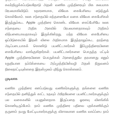
கவர்திழுக்கப்படுவதோடு அதன் வணிக முத்திரையும் மிக சுலபமாக
பிரபலமாகிவிடும். உதாரணமாக, விவேக கைபேசியை எடுத்துக்
கொள்வோம். உலக சந்தையில் எத்தனையோ வகை விவேக கைபேசிகள்
இருந்தும்கூட Apple முத்திரை கொண்ட விவேக கைப்பேசியே உலக
சந்தையை அதிக அளவில் பிரபலமானதாகவும் அதிகம்
விற்பனையாவதாகவும் இருக்கின்றது. மற்ற விவேக கைபேசியை
ஒப்பிடுகையில் இதன் விலை அதிகமாக இருந்தாலும்கூட தரத்தை
அடிப்படையாகக் கொண்டு பயனிட்டாளர்கள் இம்முத்திரையிலான
கைபேசியை வாங்குகிறார்கள். பயனிட்டாளர்களை பொருத்த மட்டில்
Apple முத்திரையிலான பொருள்கள் அனைத்துமே தரமானது எனும்
உறுதியான நம்பிக்கையை அம்முத்தியின்வழி அதன் நிறுவனம்
நிலைநாட்டியுள்ளதை இதன்மூலம் புரிந்து கொள்ளலாம்.
முடிவாக
வணிக முத்திரை எனப்படுவது வணிகர்களுக்கு தங்களை வணிக
சந்தையில் தனித்துக் காட்ட உதவும் அதேவேளை பயனிட்டாளர்களுக்கும்
பல வகைகளில் பயனுள்ளதாக இருப்பதை ஓரளவு விளங்கிக்
கொண்டிருப்போம். நாம் வணிக முத்திரை பதிவை புறக்கணிக்கும்
தருணம் நமது போட்டியாளர்களுக்கு விசாலமான வணிக வாய்ப்பை நாம்