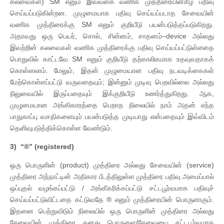
கலவைகள்) SM எனும் இவ்வகை வணிக முத்திரையின்கீழ் பதிவு
செய்யப்படுகின்றன. முழுமையாக பதிவு செய்யப்படாத சேவையின்
வணிக முத்திரைக்கு SM எனும் குறியீடு பயன்படுத்தப்படுகிறது.
அதாவது ஒரு பெயர், சொல், சின்னம், சாதனம்–device அல்லது
இவற்றின் கலவைகள் வணிக முத்திரைக்கு பதிவு செய்யப்பட்டுள்ளதை
பொதுவில் காட்டவே SM எனும் குறியீடு தற்காலிகமாக உதவுவதாகக்
கொள்ளலாம். மேலும், இதன் முழுமையான பதிவு நடவடிக்கைகள்
மேற்கொள்ளப்பட்டு வருவதையும்; இன்னும் முடிவு பெறவில்லை அல்லது
நிலுவையில் இருப்பதையும் இக்குறியீடு உணர்த்துகிறது. ஆக,
முழுமையான அங்கிகாரத்தை பெறாத நிலையில் நாம் அதன் எந்த
பாதுகாப்பு வசதிகளையும் பயன்படுத்த முடியாது என்பதையும் இவ்விடம்
தெளிவுபடுத்திக்கொள்ள வேண்டும்.
3)
“®” (registered)
ஒரு பொருளின் (product) முத்திரை அல்லது சேவையின் (service)
முத்திரை அந்நாட்டின் அதிகார பீடத்திலுள்ள முத்திரை பதிவு அமைப்பால்
ஒப்புதல் வழங்கப்பட்டு / அங்கீகரிக்கப்பட்டு சட்டபூர்வமாக பதிவுச்
செய்யப்பட்டுவிட்டதை கட்டுவதே ® எனும் முத்திரையின் பொருளாகும்.
இதனை பெற்றுவிடும் நிலையில் ஒரு பொருளின் முத்திரை அல்லது
சேவையின் முத்திரை தனது பொருளை/சேவையை சட்டபூர்வமாக