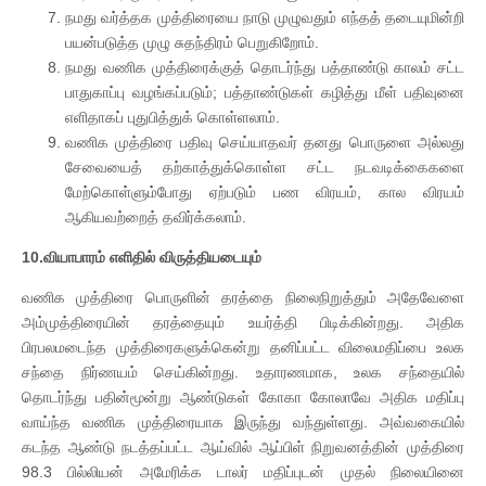
நமது வர்த்தக முத்திரையை நாடு முழுவதும் எந்தத் தடையுமின்றி
பயன்படுத்த முழு சுதந்திரம் பெறுகிறோம்.
நமது வணிக முத்திரைக்குத் தொடர்ந்து பத்தாண்டு காலம் சட்ட
பாதுகாப்பு வழங்கப்படும்; பத்தாண்டுகள் கழித்து மீள் பதிவுனை
எளிதாகப் புதுபித்துக் கொள்ளலாம்.
வணிக முத்திரை பதிவு செய்யாதவர் தனது பொருளை அல்லது
சேவையைத் தற்காத்துக்கொள்ள சட்ட நடவடிக்கைகளை
மேற்கொள்ளும்போது ஏற்படும் பண விரயம், கால விரயம்
ஆகியவற்றைத் தவிர்க்கலாம்.
10.வியாபாரம் எளிதில் விருத்தியடையும்
வணிக முத்திரை பொருளின் தரத்தை நிலைநிறுத்தும் அதேவேளை
அம்முத்திரையின் தரத்தையும் உயர்த்தி பிடிக்கின்றது. அதிக
பிரபலமடைந்த முத்திரைகளுக்கென்று தனிப்பட்ட விலைமதிப்பை உலக
சந்தை நிர்ணயம் செய்கின்றது. உதாரணமாக, உலக சந்தையில்
தொடர்ந்து பதின்மூன்று ஆண்டுகள் கோகா கோலாவே அதிக மதிப்பு
வாய்ந்த வணிக முத்திரையாக இருந்து வந்துள்ளது. அவ்வகையில்
கடந்த ஆண்டு நடத்தப்பட்ட ஆய்வில் ஆப்பிள் நிறுவனத்தின் முத்திரை
98.3 பில்லியன் அமேரிக்க டாலர் மதிப்புடன் முதல் நிலையினை