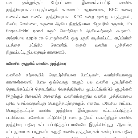
என ஒன்றுக்கும் பேற்பட்டவை இணைக்கப்பட்டு வணிக
முத்திரையாக்கப்படிருப்பதைக் காணலாம். உதரணமாக, KFC உணவு
வகைக்கான வணிக முத்திரையாக KFC என்ற மூன்று எழுத்துகள்,
சிவப்பு வெள்ளை, கருமை ஆகிய நிறத்திலான கிழவரின் உருவம், it’s
finger-lickin’ good எனும் சொற்றொடர் ஆகியவற்றைக் கூறலாம்.
அதேபோல apple ரக பொருள்களில் ஒரு பகுதி கடிக்கப்பட்ட ஆப்பிளின்
படத்தை மட்டுமே கொண்டு அதன் வணிக முத்திரை
நிறுவப்பட்டிருப்பதையும் காணலாம்.
மலேசிய சூழலில் வணிக முத்திரை
வணிகச் சந்தையில் தொடர்ச்சியான போட்டிகள், வளர்ச்சியானது
காளான்களைப் போல ஒவ்வொரு நாளும் பல வணிக முயற்சிகள்
தொடங்கப்பட்டு தொடங்கிய வேகத்திலேயே மூடப்பட்டுவிடும் சூழல்கள்
இருக்கும் நிலையில் அனைத்து வணிகங்களுமே வணிக முத்திரையை
பதிவு செய்வதென்பது பொருத்தமற்றதாகும். எனவே, மலேசிய நாட்டை
பொருத்தமட்டில் வணிக முத்திரை இன்றுவரை கட்டாயப்படுத்தப்
படவில்லை. மலேசியா மட்டுமின்றி உலக நாடுகள் பலவற்றிலும் வணிக
முத்திரை பதிவு கட்டாயப்படுத்தப்படாமலேயே இருக்கின்றது. ஆனால்,
சட்டபூர்வமான பாதுகாப்பு கறுதி வணிக முத்திரைகள் கண்டிப்பாக பதிவு