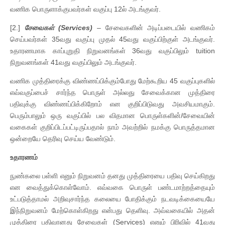
வணிக பொருளாக்குபவர்கள் வகுப்பு 12ல் அடங்குவர்.
[2.]
சேவைகள் (Services)
– சேவைகளின் அடிப்படையில் வணிகம்
செய்பவர்கள் 35வது வகுப்பு முதல் 45வது வகுப்பிற்குள் அடங்குவர்.
உதாரணமாக காப்புறுதி நிறுவனங்கள் 36வது வகுப்பிலும் tuition
நிறுவனங்கள் 41வது வகுப்பிலும் அடங்குவர்.
வணிக முத்திரைக்கு விண்ணப்பிக்கும்போது மேற்கூறிய 45 வகுப்புகளில்
எவ்வகுப்பைச் சார்ந்த பொருள் அல்லது சேவைக்கான முத்திரை
பதிவுக்கு விண்ணப்பிக்கிறோம் என குறிப்பிடுவது அவசியமாகும்.
பெரும்பாலும் ஒரு வகுப்பில் பல விதமான பொருள்களின்/சேவையின்
வகைகள் குறிப்பிடப்பட்டிருப்பதால் நாம் அவற்றில் நமக்கு பொருத்தமான
ஒன்றையே தெரிவு செய்ய வேண்டும்.
உதாரணம்
நுண்கலை பள்ளி எனும் நிறுவனம் தனது முத்திரையை பதிவு செய்கிறது
என வைத்துக்கொள்வோம். எவ்வகை பொருள் பண்டமாற்றத்தையும்
உட்படுத்தாமல் அறிவுசார்ந்த கலையை போதிக்கும் நடவடிக்கையையே
இந்நிறுவனம் மேற்கொள்கிறது என்பது தெளிவு. அவ்வகையில் அதன்
முத்திரை பதிவானது சேவைகள் (Services) எனும் பிரிவில் 41வது