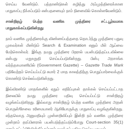
செய்ய வேண்டும். பத்தாண்டுகள் கழித்து அம்முத்திரைக்கான
பாதுகாப்பு நீக்கப்படும் என்பதனையும் நாம் நினைவில் கொள்ளவேண்டும்.
சான்றிதழ் பெற்ற வணிக முத்திரை சட்டபூர்வமாக
பாதுகாக்கப்படுகின்றது
நாம் வணிக முத்திரைக்கு விண்ணப்பத்ததை தொடர்ந்து முத்திரை பதுவு
முகவர்கள் மீண்டும் Search & Examination எனும் மீள் ஆய்வை
மேற்கொள்வர். இங்கு நமது முத்திரை பிறரால் பயன்படுத்தப்படவில்லை
என்பது மறுஉறுதி செய்யப்படுகின்றது. பின்பு அரசாங்க
வர்த்தகமாணியில் (Government Gazette) –
Gazette Trade Mark
பதிவேற்றம் செய்யப்பட்டு சுமார் 2 மாத காலத்திற்கு பொதுப்பார்வைக்குக்
கொண்டு செல்லப்படுகின்றது.
இவ்விரண்டு மாதங்களில் ஏதும் எதிர்ப்புகள் தாக்கல் செய்யப்பட்டாத
நிலையில் நமது முத்திரை பதிவு செய்யப்பட்டு சான்றிதழ்
வழங்கப்படுகிறது. இவ்வாறு சான்றிதழ் பெற்ற வணிக முத்திரை அதன்
பொருள்/சேவை உரிமையாளர் ஆகியோருக்கு பாதுகாப்பு வழங்குகின்றது.
எந்தவொரு அனுமதியும் முன்னறிவிப்பும் இன்றி நம் வணிக முத்திரை
முன்றாம் தரப்பினரால் பயன்படுத்தப்படும்போது Court-section 35(1)
எனும் சட்டப்பிரிவின்கீழ் நம்மால் வழக்குப் பதிவு செய்ய முடியும்.