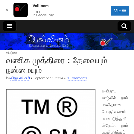
Vallinam
✕
VIEW
FREE
In Google Play
வல்லினம்
கட்டுரை
வணிக முத்திரை : தேவையும்
நன்மையும்
by
விஜயலட்சுமி
•
September 1, 2014
•
3 Comments
அன்றாட
வாழ்வில் நாம்
பலவிதமான
பொருட்களைப்
பயன்படுத்துகி
ன்றோம். நாம்
பயன்படுத்தும்