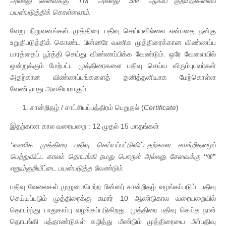
அல்லது சேவைக்கு “TM” அல்லது “SM” ஆகிய குறியீடுகளைப்
பயன்படுத்திக் கொள்ளலாம்.
வேறு நிறுவனங்கள் முத்திரை பதிவு செய்யவில்லை என்பதை நன்கு
உறுதிபடுத்திக் கொண்ட பின்னரே வணிக முத்திரைக்கான விண்ணப்ப
பாரத்தைப் பூர்த்தி செய்து விண்ணப்பிக்க வேண்டும். ஒரே வேளையில்
ஒன்றுக்கும் மேற்பட்ட முத்திரைகளை பதிவு செய்ய விரும்புபவர்கள்
அதற்கான விண்ணப்பங்களைத் தனித்தனியாக மேற்கொள்ள
வேண்டியது அவசியமாகும்.
சான்றிதழ் / சாட்சியப்பத்திரம் பெறுதல் (
Certificate
)
இதற்கான கால வரையறை : 12 முதல் 15 மாதங்கள்
*வணிக முத்திரை பதிவு செய்யப்பட்டுவிட்டதற்கான சான்றிதழைப்
பெற்றுவிட்ட காலம் தொடங்கி நமது பொருள் அல்லது சேவைக்கு
“®”
எனும்
குறியீட்டை பயன்படுத்த வேண்டும்.
பதிவு வேலைகள் முழுமைபெற்ற பின்னர் சான்றிதழ் வழங்கப்படும். பதிவு
செய்யப்படும் முத்திரைக்கு சுமார் 10 ஆண்டுகால வரையறையில்
தொடர்ந்து பாதுகாப்பு வழங்கப்படுகிறது. முத்திரை பதிவு செய்த நாள்
தொடங்கி பத்தாண்டுகள் கழித்து மீண்டும் முத்திரையை மீள்பதிவு