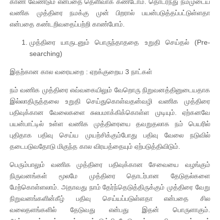
காண வேண்டும் என்பதை தெளிவாக கண்டோம். தொடர்ந்து நம்முடைய
வணிக முத்திரை நமக்கு முன் பிறரால் பயன்படுத்தப்பட்டுள்ளதா
என்பதை கண்டறிவதைப்பற்றி காண்போம்.
முத்திரை யாருடனும் பொருந்தாததை உறுதி செய்தல் (Pre-
searching)
இதற்கான கால வரையறை : ஏறக்குறைய 3 நாட்கள்
நம் வணிக முத்திரை எவ்வகையிலும் வேறொரு நிறுவனத்தினுடையதாக
இல்லாதிருத்தலை உறுதி செய்துகொள்வதன்வழி வணிக முத்திரை
பதிவுக்கான வேலைகளை சுலபமாக்கிக்கொள்ள முடியும். ஏற்கனவே
பயன்பாட்டில் உள்ள வணிக முத்திரையை தவறுதலாக நம் பெயரில்
புதிதாக பதிவு செய்ய முயற்சிக்கும்போது பதிவு வேலை நடுவில்
தடைபடுவதோடு மிகுந்த கால விரயத்தையும் ஏற்படுத்திவிடும்.
பெரும்பாலும் வணிக முத்திரை பதிவுக்கான சேவையை வழங்கும்
நிருவனங்கள் மூலமே முத்திரை தொடர்பான தேடுதல்களை
மேற்கொள்ளலாம். அதாவது நாம் தேர்ந்தெடுத்திருக்கும் முத்திரை வேறு
நிறுவனங்களின்கீழ் பதிவு செய்யப்படுள்ளதா என்பதை சில
வலைதளங்களில் தேடுவது என்பது இதன் பொருளாகும்.