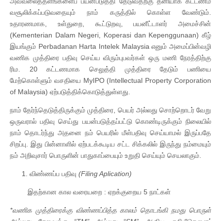
அவ்வலைத்தளங்களைப் பயன்படுத்தி தேடுவதற்கு தனியாக கட்டணம்
வசூலிக்கப்படுவதையும் நாம் கருத்தில் கொள்ள வேண்டும்.
உதாரணமாக, உள்துறை, கூட்டுறவு, பயனீட்டாளர் அமைச்சின்
(Kementerian Dalam Negeri, Koperasi dan Kepenggunaan) கீழ்
இயங்கும் Perbadanan Harta Intelek Malaysia எனும் அமைப்பின்வழி
வணிக முத்திரை பதிவு செய்ய விரும்புபவர்கள் ஒரு மணி நேரத்திற்கு
ரிம. 20 கட்டணமாக செலுத்தி முத்திரை தேடும் பணியை
மேற்கொள்ளும் வசதியை MyIPO (Intellectual Property Corporation
of Malaysia) ஏற்படுத்திக்கொடுத்துள்ளது.
நாம் தேர்ந்தெடுத்திருக்கும் முத்திரை, பெயர் அல்லது சொற்றொடர் வேறு
ஒருவரால் பதிவு செய்து பயன்படுத்தப்பட்டு கொண்டிருக்கும் நிலையில்
நாம் தொடர்ந்து அதனை நம் பெயரில் மீள்பதிவு செய்யாமல் இருப்பதே
சிறப்பு. இது பின்னாளில் ஏற்படக்கூடிய சட்ட சிக்கலில் இருந்து நம்மையும்
நம் அறிவுசார் பொருளின் பாதுகாப்பையும் உறுதி செய்யும் செயலாகும்.
விண்ணப்ப பதிவு
(Filing Aplication)
இதற்கான கால வரையறை : ஏறக்குறைய 5 நாட்கள்
*வணிக முத்திரைக்கு விண்ணப்பித்த காலம் தொடங்கி நமது பொருள்