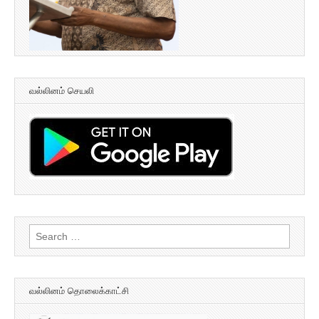
வல்லினம் செயலி
Search
for:
வல்லினம் தொலைக்காட்சி