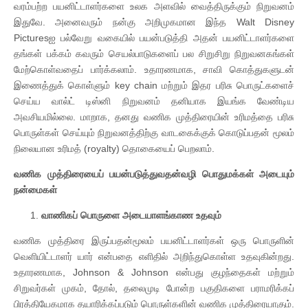
வரம்பற்ற பயனிட்டாளர்களை உலக அளவில் வைத்திருக்கும் நிறுவனம்
இதுவே. அனைவரும் நன்கு அறிமுகமான இந்த Walt Disney
Picturesஐ பல்வேறு வகையில் பயன்படுத்தி அதன் பயனிட்டாளர்களை
தங்கள் பக்கம் கவரும் செயல்பாடுகளைப் பல சிறுசிறு நிறுவனகங்கள்
மேற்கொள்வதைப் பார்க்கலாம். உதாரணமாக, சாவி கொத்துகளுடன்
இணைத்துக் கொள்ளும் key chain மற்றும் இதர பரிசு பொருட்களைச்
செய்ய வால்ட் டிஸ்னி நிறுவனம் தனியாக இயங்க வேண்டிய
அவசியமில்லை. மாறாக, தனது வணிக முத்திரையின் உரிமத்தை பரிசு
பொருள்கள் செய்யும் நிறுவனத்திற்கு வாடகைக்குக் கொடுப்பதன் மூலம்
நிலையான உரிமத் (royalty) தொகையைப் பெறலாம்.
வணிக முத்திரையைப் பயன்படுத்துவதன்வழி பொதுமக்கள் அடையும்
நன்மைகள்
வாணிகப் பொருளை அடையாளங்காண உதவும்
வணிக முத்திரை இருப்பதன்மூலம் பயனிட்டாளர்கள் ஒரு பொருளின்
வெளியிட்டாளர் யார் என்பதை எளிதில் அறிந்துகொள்ள உதவுகின்றது.
உதாரணமாக, Johnson & Johnson என்பது குழந்தைகள் மற்றும்
சிறுவர்கள் முகம், தோல், தலைமுடி போன்ற பகுதிகளை பராமரிக்கப்
பிரத்தியேகமாக தயாரிக்கப்படும் பொருள்களின் வணிக முத்திரையாகும்.