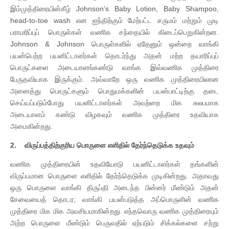
இம்முத்திரையின்கீழ் Johnson’s Baby Lotion, Baby Shampoo,
head-to-toe wash என ஐந்திற்கும் மேற்பட்ட சருமம் மற்றும் முடி
பராமரிப்புப் பொருள்கள் வணிக சந்தையில் கிடைப்பெறுகின்றன.
Johnson & Johnson பொருள்களில் ஏதேனும் ஒன்றை வாங்கி
பயன்பெற்ற பயனிட்டாளர்கள் தொடர்ந்து அதன் மற்ற தயாரிப்புப்
பொருட்களை அடையாளங்கண்டு வாங்க இவ்வணிக முத்திரை
பேருதவியாக இருக்கும். அவ்வாறே ஒரு வணிக முத்திரையிலான
அனைத்து பொருட்களும் பொதுமக்களின் பயன்பாட்டிற்கு தடை
செய்யப்படும்போது பயனிட்டாளர்கள் அவற்றை மிக சுலபமாக
அடையாளம் கண்டு விழகவும் வணிக முத்திரை உதவியாக
அமைகின்றது.
2. விருப்பத்திற்குரிய பொருளை எளிதில் தேர்ந்தெடுக்க உதவும்
வணிக முத்திரையின் உதவியோடு பயனிட்டாளர்கள் தங்களின்
விருப்பமான பொருளை எளிதில் தேர்ந்தெடுக்க முடிகின்றது. அதாவது
ஒரு பொருளை வாங்கி திருப்தி அடைந்த பின்னர் மீண்டும் அதன்
சேவையைத் தொடர; வாங்கி பயன்படுத்த அப்பொருளின் வணிக
முத்திரை மிக மிக அவசியமாகின்றது. எந்தவொரு வணிக முத்திரையும்
அற்ற பொருளை மீண்டும் பெருவதில் ஏற்படும் சிக்கல்களை சற்று