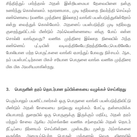
சிந்தித்துப் பார்த்தால் அதன் இன்றியமையா தேவையினை நன்கு
உணர்ந்து கொள்ளலாம். உதாரணமாக, முடி உதிர்வதை நிவர்த்தி செய்யும்
எண்ணெயை (வணிக முத்திரை இல்லாத) வாங்கி பயன்படுத்துகின்றோம்
என்று வைத்துக் கொள்வோம். அதனைப் பயன்படுத்தி முடி உதிர்வது
குறைந்துவிட்டால் மீண்டும் அவ்வெண்ணையை எங்கு போய் என்ன
சொல்லி வாங்குவது? வணிக முத்திரை இல்லாத நிலையில் அந்த
எண்ணெய் புட்டியின் வடிவத்திலேயே;நிறத்திலேயே;பெயரிலேயே
போலியான மற்ற பொருட்களை வாங்கி ஏமாந்துப் போவது நிச்சயம். ஆக,
நம் பயன்பாட்டிற்கான மிகச் சரியான பொருளை வாங்க வணிக முத்திரை
மிக மிக அவசியமாகின்றது.
3. பொருளின் தரம் தொடர்பான நம்பிக்கையை வழுக்கச் செய்கிறது
பெரும்பாலும் பயனிட்டாளர்கள் ஒரு பொருளை வாங்கி பயன்படுத்திவிட்டு
மீண்டும் அதன் சேவையை நாடுவது வழக்கம். போட்டி தன்மைமிக்க
வியாபாரத் துறையில் ஒரு பொருளுக்கு இருக்கும் மதிப்பு, அதன் தரம்
மற்றும் சேவை ஆகிய அம்சங்களே வணிக சந்தையில் அதன் தொடர்
நீட்டிப்பை நிர்ணயம் செய்கின்றன. முன்கூறிய மூன்று அம்சங்களை
ஒருங்கே அமையப்பெற்ற பொருள் மக்களால் வெகு விரைவில்