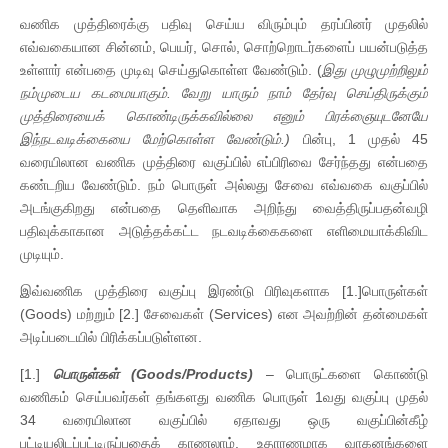
வணிக முத்திரைக்கு பதிவு செய்ய விரும்பும் தரப்பினர் முதலில்
எவ்வகையான சின்னம், பெயர், சொல், சொற்றொடர்களைப் பயன்படுத்த
உள்ளார் என்பதை முடிவு செய்துகொள்ள வேண்டும். (
இது முழுமுற்றிலும்
நம்முடைய கடமையாகும். வேறு யாரும் நாம் தேர்வு செய்திருக்கும்
முத்திரையைக் கொண்டிருக்கவில்லை எனும் பிரக்ஞையுடனேயே
இந்நடவடிக்கையை மேற்கொள்ள வேண்டும்.)
பின்பு, 1 முதல் 45
வரையிலான வணிக முத்திரை வகுப்பில் எப்பிரிவை சேர்ந்தது என்பதை
கண்டறிய வேண்டும். நம் பொருள் அல்லது சேவை எவ்வகை வகுப்பில்
அடங்குகிறது என்பதை தெளிவாக அறிந்து வைத்திருப்பதன்வழி
பதிவுக்காகான அடுத்தக்கட்ட நடவடிக்கைகளை எளிமையாக்கிவிட
முடியும்.
இவ்வணிக முத்திரை வகுப்பு இரண்டு பிரிவுகளாக [1.]பொருள்கள்
(Goods) மற்றும் [2.] சேவைகள் (Services) என அவற்றின் தன்மைகள்
அடிப்படையில் பிரிக்கப்படுள்ளன.
[1.]
பொருள்கள் (Goods/Products)
– பொருட்களை கொண்டு
வணிகம் செய்பவர்கள் தங்களது வணிக பொருள் 1வது வகுப்பு முதல்
34 வரையிலான வகுப்பில் ஏதாவது ஒரு வகுப்பின்கீழ்
பட்டியலிடப்பட்டிருப்பதைக் காணலாம். உதாரணமாக வாகனங்களை