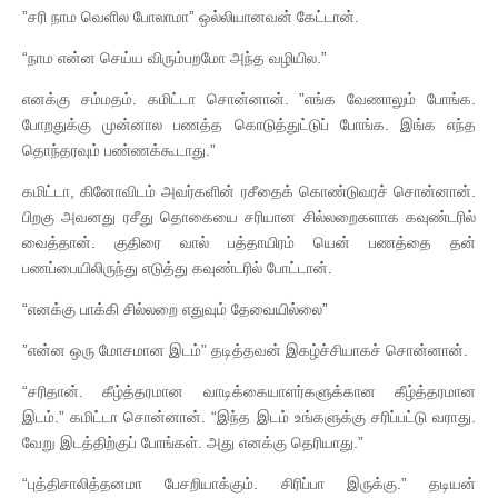
”சரி நாம வெளில போலாமா” ஒல்லியானவன் கேட்டான்.
“நாம என்ன செய்ய விரும்பறமோ அந்த வழியில.”
எனக்கு சம்மதம். கமிட்டா சொன்னான். ”எங்க வேணாலும் போங்க.
போறதுக்கு முன்னால பணத்த கொடுத்துட்டுப் போங்க. இங்க எந்த
தொந்தரவும் பண்ணக்கூடாது.”
கமிட்டா, கினோவிடம் அவர்களின் ரசீதைக் கொண்டுவரச் சொன்னான்.
பிறகு அவனது ரசீது தொகையை சரியான சில்லறைகளாக கவுண்டரில்
வைத்தான். குதிரை வால் பத்தாயிரம் யென் பணத்தை தன்
பணப்பையிலிருந்து எடுத்து கவுண்டரில் போட்டான்.
“எனக்கு பாக்கி சில்லறை எதுவும் தேவையில்லை”
”என்ன ஒரு மோசமான இடம்” தடித்தவன் இகழ்ச்சியாகச் சொன்னான்.
“சரிதான். கீழ்த்தரமான வாடிக்கையாளர்களுக்கான கீழ்த்தரமான
இடம்.” கமிட்டா சொன்னான். “இந்த இடம் உங்களுக்கு சரிப்பட்டு வராது.
வேறு இடத்திற்குப் போங்கள். அது எனக்கு தெரியாது.”
“புத்திசாலித்தனமா பேசறியாக்கும். சிரிப்பா இருக்கு.” தடியன்