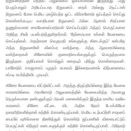
நிறுவனத்தின் மத்திய அலுவலகம் ஒகயாமாவில் இருந்தது. அது
பெரும்பாலும் அறியப்படாத நிறுவனம். நைக் அல்லது அடிட்டாஸ்
நிறுவனம் போல பெரிய புகழ்பெற்ற ஓட்ட வீரர்களோடு ஒப்பந்தம் செய்து
கொள்ளக்கூடிய வசதியான நிறுவனம் அல்ல. ஆனால் சிறப்பான
நுணுக்கமான கைவேலைப்பாடுகள் செய்யப்படும் அந்தப் பொருட்களை
அறிந்த சிலர் பயன்படுத்துகிறார்கள். ‘நேர்மையாக உங்கள் வேலையை
செய்யுங்கள். அதற்கான வெகுமதி உங்களுக்கு கிடைக்கும்’ என்பதே
அந்த நிறுவனரின் விளம்பர வார்த்தை. அந்த ஆரவாரமில்லாத
வார்த்தைகள் கினோவின் குணாதிசயங்களுக்குப் பொருத்தமாக
இருந்தன. குறிப்பாகச் சொல்லும் எதையும் புரிந்து கொள்ளாதவன்.
யாரோடும் சகஜமாகப் பழகும் சுபாவம் இல்லாதவனால் விற்பனையை
எப்படி உயர்த்திவிட முடியும்.
கினோ வேலையை விட்டுவிட்டான். அதற்கு திருப்தியில்லாத இந்த வேலை
காரணமில்லை. அவனோடு அலுவலகத்தில் வேலைபார்த்த அவனது
நெருக்கமான நண்பனுக்கும் அவன் மனைவிக்கும் இருந்த ரகசிய உறவே
காரணம். கினோ வீட்டை விட அதிக நேரம் டோக்கியோ
நகரவீதிகளில்தான் சுற்றிக் கொண்டிருப்பான். பெரிய உடற்பயிற்சி சாதனப்
பையில் ஷூக்களை திணித்துக் கொண்டு ஜப்பானின் விளையாட்டுப்
பொருட்கள் விற்கும் கடைகளுக்குச் சுற்றிக் கொண்டிருப்பான். அதோடு