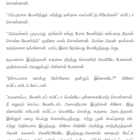
சொன்னான்.
”அப்புறமாக யோசித்துப் பார்த்து நன்றாக வாய்விட்டு சிரியுங்கள்” கமிட்டா
சொன்னான்.
“அதெல்லாம் முடியாது. நாங்கள் எங்கு போக வேண்டும் என்பதை நீதான்
சொல்ல வேண்டும்” குதிரை வால் சொன்னான். மெல்ல அவன் நாக்கால்
உதடுகளை நக்கினான். பாம்பு இரை தேடுவது போலிருந்தது அது.
தடிமனாக இருந்தவன் கதவை திறந்து கொண்டு வெளியே போனான்.
குதிரைவால் அவனுக்குப் பின்னால் போனான்.
“நிச்சயமாக உனக்கு பிரச்சினை ஒன்றும் இல்லையே?” கினோ
கமிட்டாவிடம் கேட்டான்.
”கவலைப்பட வேண்டாம் கமிட்டா மெல்லிய புன்னகையோடு சொன்னான்.
நீ எதுவும் செய்ய வேண்டாம். அமைதியாக இருங்கள் கினோ. இது
விரைவில் சரியாகி கமிட்டா வெளியே சென்று கதவை அடைத்தான்.
இன்னும் மழை பெய்து கொண்டிருந்தது. சற்று முன் பெய்ததை விட
சற்று அதிகமாக இருந்தது. கினோ ஸ்டூலில் அமர்ந்து காத்திருந்தான்.
அவன் கவனம் வெளியிலேயே இருந்தது.அவனால் எதையும் கேட்க
முடியவில்லை. கமிட்டாவின் புத்தகம் நன்கு பயிற்சியளிக்கப்பட்ட நாய்