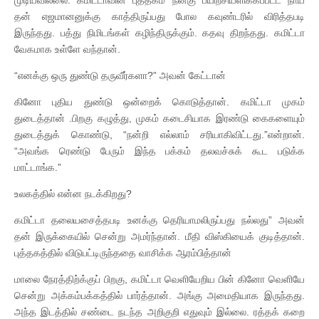
தன் எஜமானனுக்கு காத்திருப்பது போல கவுண்டரில் விரித்தபடி
இருந்தது. பத்து நிமிடங்கள் கழிந்திருக்கும். கதவு திறந்தது. கமிட்டா
வேகமாக உள்ளே வந்தான்.
“எனக்கு ஒரு துண்டு தருவீர்களா?” அவன் கேட்டான்
கினோ புதிய துண்டு ஒன்றைக் கொடுத்தான். கமிட்டா முகம்
துடைத்தான் .பிறகு கழுத்து, முகம் கடைசியாக இரண்டு கைகளையும்
துடைத்துக் கொண்டு, “நன்றி எல்லாம் சரியாகிவிட்டது.”என்றான்.
“அவங்க ரெண்டு பேரும் இந்த பக்கம் தலவச்சுக் கூட படுக்க
மாட்டாங்க.”
உலகத்தில் என்ன நடக்கிறது?
கமிட்டா தலையசைத்தபடி உனக்கு தெரியாமலிருப்பது நல்லது” அவன்
தன் இருக்கையில் சென்று அமர்ந்தான். மீதி விஸ்கியைக் குடித்தான்.
புத்தகத்தில் விடுபட்டிருந்ததை வாசிக்க ஆரம்பித்தான்
மாலை நேரத்திற்க்குப் பிறகு, கமிட்டா வெளியேறிய பின் கினோ வெளியே
சென்று அக்கம்பக்கத்தில் பார்த்தான். அங்கு அமைதியாக இருந்தது.
அந்த இடத்தில் சண்டை நடந்த அறிகுறி எதுவும் இல்லை. ரத்தக் கறை