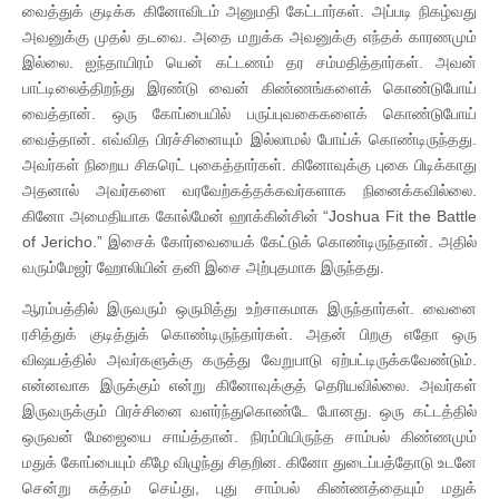
வைத்துக் குடிக்க கினோவிடம் அனுமதி கேட்டார்கள். அப்படி நிகழ்வது
அவனுக்கு முதல் தடவை. அதை மறுக்க அவனுக்கு எந்தக் காரணமும்
இல்லை. ஐந்தாயிரம் யென் கட்டணம் தர சம்மதித்தார்கள். அவன்
பாட்டிலைத்திறந்து இரண்டு வைன் கிண்ணங்களைக் கொண்டுபோய்
வைத்தான். ஒரு கோப்பையில் பருப்புவகைகளைக் கொண்டுபோய்
வைத்தான். எவ்வித பிரச்சினையும் இல்லாமல் போய்க் கொண்டிருந்தது.
அவர்கள் நிறைய சிகரெட் புகைத்தார்கள். கினோவுக்கு புகை பிடிக்காது
அதனால் அவர்களை வரவேற்கத்தக்கவர்களாக நினைக்கவில்லை.
கினோ அமைதியாக கோல்மேன் ஹாக்கின்சின் “Joshua Fit the Battle
of Jericho.” இசைக் கோர்வையைக் கேட்டுக் கொண்டிருந்தான். அதில்
வரும்மேஜர் ஹோலியின் தனி இசை அற்புதமாக இருந்தது.
ஆரம்பத்தில் இருவரும் ஒருமித்து உற்சாகமாக இருந்தார்கள். வைனை
ரசித்துக் குடித்துக் கொண்டிருந்தார்கள். அதன் பிறகு எதோ ஒரு
விஷயத்தில் அவர்களுக்கு கருத்து வேறுபாடு ஏற்பட்டிருக்கவேண்டும்.
என்னவாக இருக்கும் என்று கினோவுக்குத் தெரியவில்லை. அவர்கள்
இருவருக்கும் பிரச்சினை வளர்ந்துகொண்டே போனது. ஒரு கட்டத்தில்
ஒருவன் மேஜையை சாய்த்தான். நிரம்பியிருந்த சாம்பல் கிண்ணமும்
மதுக் கோப்பையும் கீழே விழுந்து சிதறின. கினோ துடைப்பத்தோடு உடனே
சென்று சுத்தம் செய்து, புது சாம்பல் கிண்ணத்தையும் மதுக்