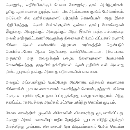
அவனுக்கு எதிரேயிருக்கும் சேவை மேஜைக்கு முன் அமர்ந்தார்கள்.
ஓரிரு மதுக்கலவை குடித்தார்கள். மிக அடக்கமான குரலில் பேசினார்கள்.
அப்பெண் சில வார்த்தைகளைப் பரிமாறிக் கொண்டாள். அது இசை
பற்றியிருந்தது. அவள் பேச்சுக்குரலின் தன்மை முன்பு போலவேதான்
இருந்தது. அவனுக்கும் அவளுக்கும் அந்த இரவில் நடந்த சம்பவத்தை
அவள் மறந்துவிட்டாளா?அவளுக்கு நினைவுகள் போய் விட்டதா? ஆனால்
கினோ அவள் கண்களில் ஆழமான சுரங்கத்தில் தென்படும்
வெளிச்சம்போல ஆசை தெரிவதை கண்டுகொண்டான். நிச்சயமாக
அதுதான். அது அவனுக்குள் பழைய நினைவுகளை வேகமாகக்
கொண்டுவந்தது. முதுகின் நக்கீறல்கள். ஆண் குறியின் வலி. அவளது
நீண்ட துழாவும் நாக்கு. அவனது படுக்கையின் வாசனை.
அவனும் அப்பெண்ணும் பேசும்போது அவளோடு வந்தவன் கவனமாக
கினோவின் முகபாவனைகளைக் கவனித்துக் கொண்டிருந்தான். கினோ
அவர்கள் உறவில் ஏதோ தடைப்பட்டிருக்கிறது என்று உணர்ந்தான். அந்த
தனிப்பட்ட ரகசியத்தை அவர்கள் மட்டுமே பகிர்ந்து கொள்ள முடியும்.
கோடைகாலத்தின் முடிவில் கினோவின் விவாகரத்து முடிவாகிவிட்டது.
அவனும் அவன் மனைவியும் மதிய நேரத்தில் மதுபான விடுதி திறக்கும்
நேரத்திற்கு முன்பாக, சில கடைசி நேர விஷயங்களைப் பேசிக் கொள்ள