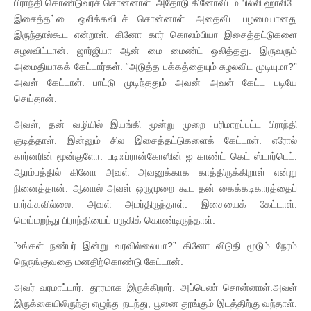
பிராந்தி கொண்டுவரச் சொன்னாள். அதோடு கினோவிடம் பில்லி ஹாலிடே
இசைத்தட்டை ஒலிக்கவிடச் சொன்னாள். அதைவிட பழமையானது
இருந்தால்கூட என்றாள். கினோ கார் கொலம்பியா இசைத்தட்டுகளை
சுழலவிட்டான். ஜார்ஜியா ஆன் மை மைண்ட் ஒலித்தது. இருவரும்
அமைதியாகக் கேட்டார்கள். “அடுத்த பக்கத்தையும் சுழலவிட முடியுமா?”
அவள் கேட்டாள். பாட்டு முடிந்ததும் அவன் அவள் கேட்ட படியே
செய்தான்.
அவள், தன் வழியில் இயங்கி மூன்று முறை பரிமாறப்பட்ட பிராந்தி
குடித்தாள். இன்னும் சில இசைத்தட்டுகளைக் கேட்டாள். எரோல்
கார்னரின் மூன்குளோ. படிஃப்ரான்கோஸின் ஐ காண்ட் கெட் ஸ்டார்டெட்.
ஆரம்பத்தில் கினோ அவள் அவனுக்காக காத்திருக்கிறாள் என்று
நினைத்தான். ஆனால் அவள் ஒருமுறை கூட தன் கைக்கடிகாரத்தைப்
பார்க்கவில்லை. அவள் அமர்திருந்தாள். இசையைக் கேட்டாள்.
மெய்மறந்து பிராந்தியைப் பருகிக் கொண்டிருந்தாள்.
”உங்கள் நண்பர் இன்று வரவில்லையா?” கினோ விடுதி மூடும் நேரம்
நெருங்குவதை மனதிற்கொண்டு கேட்டான்.
அவர் வரமாட்டார். தூரமாக இருக்கிறார். அப்பெண் சொன்னாள்.அவள்
இருக்கையிலிருந்து எழுந்து நடந்து, பூனை தூங்கும் இடத்திற்கு வந்தாள்.