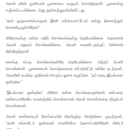
அவள் விரல் நுனியால் பூனையை வருடிக் கொடுத்தாள். பூனைக்கு
சஞ்சலப்படவில்லை. அது தூங்கத்துவங்கிவிட்டது.
“நாம் ஒருவரையொருவர் இனி பார்க்கமாட்டோம் என்று நினைத்துக்
கொண்டிருக்கிறோம்”
கினோவுக்கு என்ன பதில் சொல்வதென்று தெரியவில்லை. அதானால்
அவன் எதுவும் சொல்லவில்லை. அவன் கவுண்டருக்குப் பின்னால்
நின்றிருந்தான்.
எனக்கு எப்படி சொல்வதென்றே தெரியவில்லை. அந்தப் பெண்
சொன்னாள். பூனையைக் கொஞ்சுவதை விட்டுவிட்டு உள்ளே நடந்தாள்.
அவளின் உயர்ந்த குதிகால் செருப்பு ஓசை எழுப்பின. ”நம் உறவு இயல்பான
ஒன்றல்ல ”
”இயல்பான ஒன்றல்ல” கினோ என்ன சொல்லவருகிறாள் என்பதை
உண்மையிலேயே கவனத்தில் கொள்ளாமல் அவள் சொன்னதை திரும்பச்
சொன்னான்.
அவள் கண்ணாடிக் கோப்பையில் மீதமிருந்த பிராந்தியை முடித்தாள்.
”நான் உங்களிடம் ஒன்றைக் காண்பிக்க ஆசைப்படுகிறேன் மிஸ்டர்