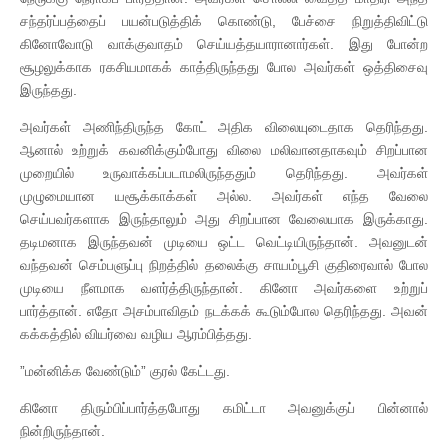
சந்தர்ப்பத்தைப் பயன்படுத்திக் கொண்டு, பேச்சை நிறுத்திவிட்டு
கினோவோடு வாக்குவாதம் செய்யத்தயாரானார்கள். இது போன்ற
சூழலுக்காக ரகசியமாகக் காத்திருந்தது போல அவர்கள் ஒத்திசைவு
இருந்தது.
அவர்கள் அணிந்திருந்த கோட் அதிக விலையுடைதாக தெரிந்தது.
ஆனால் உற்றுக் கவனிக்கும்போது விலை மலிவானதாகவும் சிறப்பான
முறையில் உருவாக்கப்படாமலிருந்ததும் தெரிந்தது. அவர்கள்
முழுமையான யசூக்காக்கள் அல்ல. அவர்கள் எந்த வேலை
செய்பவர்களாக இருந்தாலும் அது சிறப்பான வேலையாக இருக்காது.
தடிமனாக இருந்தவன் முடியை ஒட்ட வெட்டியிருந்தான். அவனுடன்
வந்தவன் செம்பளுப்பு நிறத்தில் தலைக்கு சாயம்பூசி குதிரைவால் போல
முடியை நீளமாக வளர்த்திருந்தான். கினோ அவர்களை உற்றுப்
பார்த்தான். எதோ அசம்பாவிதம் நடக்கக் கூடும்போல தெரிந்தது. அவன்
கக்கத்தில் வியர்வை வழிய ஆரம்பித்தது.
”மன்னிக்க வேண்டும்” குரல் கேட்டது.
கினோ திரும்பிப்பார்த்தபோது கமிட்டா அவனுக்குப் பின்னால்
நின்றிருந்தான்.