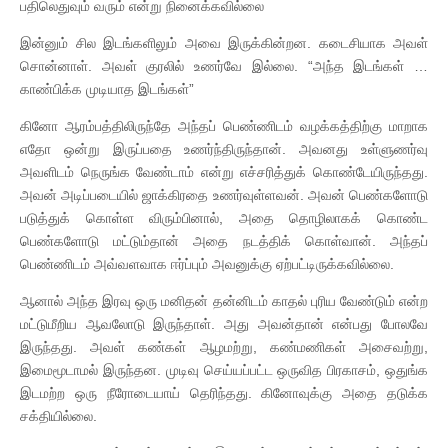
பதிலெதுவும் வரும் என்று நினைக்கவில்லை
இன்னும் சில இடங்களிலும் அவை இருக்கின்றன. கடைசியாக அவள்
சொன்னாள். அவள் குரலில் உணர்வே இல்லை. “அந்த இடங்கள் …
காண்பிக்க முடியாத இடங்கள்”
கினோ ஆரம்பத்திலிருந்தே அந்தப் பெண்ணிடம் வழக்கத்திற்கு மாறாக
எதோ ஒன்று இருப்பதை உணர்ந்திருந்தான். அவனது உள்ளுணர்வு
அவளிடம் நெருங்க வேண்டாம் என்று எச்சரித்துக் கொண்டேயிருந்தது.
அவன் அடிப்படையில் ஜாக்கிரதை உணர்வுள்ளவன். அவன் பெண்களோடு
படுத்துக் கொள்ள விரும்பினால், அதை தொழிலாகக் கொண்ட
பெண்களோடு மட்டும்தான் அதை நடத்திக் கொள்வான். அந்தப்
பெண்ணிடம் அவ்வளவாக ஈர்ப்பும் அவனுக்கு ஏற்பட்டிருக்கவில்லை.
ஆனால் அந்த இரவு ஒரு மனிதன் தன்னிடம் காதல் புரிய வேண்டும் என்ற
மட்டுமீறிய ஆவலோடு இருந்தாள். அது அவன்தான் என்பது போலவே
இருந்தது. அவள் கண்கள் ஆழமற்று, கண்மணிகள் அசைவற்று,
இமைமூடாமல் இருந்தன. முடிவு செய்யப்பட்ட ஒருவித பிரகாசம், ஒதுங்க
இடமற்ற ஒரு நீரோடையாய் தெரிந்தது. கினோவுக்கு அதை தடுக்க
சக்தியில்லை.