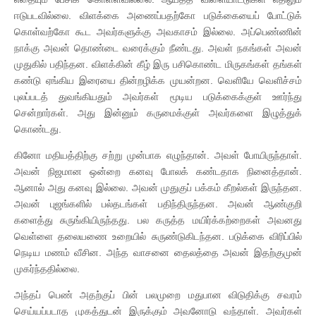
ஈடுபடவில்லை. விளக்கை அணைப்பதற்கோ படுக்கையைப் போட்டுக்
கொள்வற்கோ கூட அவர்களுக்கு அவகாசம் இல்லை. அப்பெண்ணின்
நாக்கு அவன் தொண்டை வரைக்கும் நீண்டது. அவள் நகங்கள் அவன்
முதுகில் பதிந்தன. விளக்கின் கீழ் இரு பசிகொண்ட மிருகங்கள் தங்கள்
கண்டு ஏங்கிய இரையை தின்றழிக்க முயன்றன. வெளியே வெளிச்சம்
புலப்படத் துவங்கியதும் அவர்கள் மூடிய படுக்கைக்குள் ஊர்ந்து
சென்றார்கள். அது இன்னும் கருமைக்குள் அவர்களை இழுத்துக்
கொண்டது.
கினோ மதியத்திற்கு சற்று முன்பாக எழுந்தான். அவள் போயிருந்தாள்.
அவன் நிஜமான ஒன்றை கனவு போலக் கண்டதாக நினைத்தான்.
ஆனால் அது கனவு இல்லை. அவன் முதுகுப் பக்கம் கீறல்கள் இருந்தன.
அவன் புஜங்களில் பல்தடங்கள் பதிந்திருந்தன. அவன் ஆண்குறி
களைத்து சுருங்கியிருந்தது. பல கருத்த மயிர்க்கற்றைகள் அவனது
வெள்ளை தலையணை உறையில் சுருண்டுகிடந்தன. படுக்கை விரிப்பில்
நெடிய மணம் வீசின. அந்த வாசனை தைலத்தை அவன் இதற்குமுன்
முகர்ந்ததில்லை.
அந்தப் பெண் அதற்குப் பின் பலமுறை மதுபான விடுதிக்கு சவரம்
செய்யப்படாத முகத்துடன் இருக்கும் அவனோடு வந்தாள். அவர்கள்