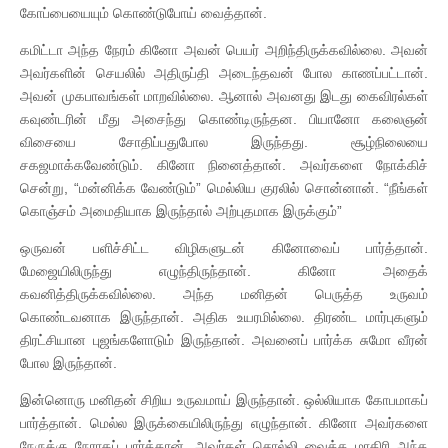
கோப்பையையும் கொண்டுபோய் வைத்தான்.
கமிட்டா அந்த நேரம் கினோ அவன் பெயர் அறிந்திருக்கவில்லை. அவன்
அவர்களின் செயலில் அதிருப்தி அடைந்தவன் போல காணப்பட்டான்.
அவன் முகபாவங்கள் மாறவில்லை. ஆனால் அவனது இடது கைவிரல்கள்
கவுண்டரின் மீது அசைந்து கொண்டிருந்தன. பியானோ கலைஞன்
விசையை சோதிப்பதுபோல இருந்தது. சூழ்நிலையை
சகஜமாக்கவேண்டும். கினோ நினைத்தான். அவர்களை நோக்கிச்
சென்று, “மன்னிக்க வேண்டும்” மெல்லிய குரலில் சொன்னான். “நீங்கள்
கொஞ்சம் அமைதியாக இருந்தால் அற்புதமாக இருக்கும்”
ஒருவன் பளிச்சிட்ட விழிகளுடன் கினோவைப் பார்த்தான்.
மேஜையிலிருந்து எழுந்திருந்தான். கினோ அதைக்
கவனித்திருக்கவில்லை. அந்த மனிதன் பெருத்த உருவம்
கொண்டவனாக இருந்தான். அதிக உயரமில்லை. திரண்ட மார்புகளும்
திரட்சியான புஜங்களோடும் இருந்தான். அவனைப் பார்க்க சுமோ வீரன்
போல இருந்தான்.
இன்னொரு மனிதன் சிறிய உருவமாய் இருந்தான். ஒல்லியாக கோபமாகப்
பார்த்தான். மெல்ல இருக்கையிலிருந்து எழுந்தான். கினோ அவர்களை
நேருக்கு நேராகப் பார்த்தான். அவர்கள் சொல்லி வைத்த மாதிரி அந்த