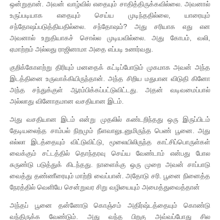
ஒன்றுதான். அவன் வாழ்வில் எதையும் சாதித்திருக்கவில்லை. அவனால்
உருப்படியாக எதையும் செய்ய முடிந்ததில்லை, யாரையும்
சந்தோஷப்படுத்தியதில்லை. சந்தோஷம்? அது சரியாக எது என
அவனால் உறுதியாகச் சொல்ல முடியவில்லை. அது கோபம், வலி,
ஏமாற்றம் அல்லது ராஜினாமா அதை எப்படி உணர்வது.
குறிக்கோளற்று திரியும் மனதைக் கட்டிப்போடும் முகமாக அவன் அந்த
இடத்தினை உருவாக்கியிருந்தான். அந்த சிறிய மதுபான விடுதி கினோ
அந்த சந்துக்குள் ஆரம்பிக்கப்பட்டுவிட்டது. அதன் வடிவமைப்பால்
அல்லாது வினோதமான வசதியான இடம்.
அது வசதியான இடம் என்று முதலில் கண்டறிந்தது ஒரு இருப்பிடம்
தேடியலைந்த சாம்பல் நிறமும் நீளவாலுடனுமிருந்த பெண் பூனை. அது
எல்லா இடத்தையும் விட்டுவிட்டு, மூலையிலிருந்த காட்சிப்பொருள்கள்
வைக்கும் சட்டத்தில் தொந்தரவு செய்ய வேண்டாம் என்பது போல
சுருண்டு படுத்துக் கிடந்தது. நாளைக்கு ஒரு முறை அவன் சாப்பாடு
வைத்து தண்ணீரையும் மாற்றி வைப்பான். அதோடு சரி. பூனை நினைத்த
நேரத்தில் வெளியே சென்றுவர சிறு வழியையும் அமைத்துவைத்தான்
அந்தப் பூனை தன்னோடு கொஞ்சம் அதிர்ஷ்டத்தையும் கொண்டு
வந்திருக்க வேண்டும். அது வந்த பிறகு அவ்வப்போது சில