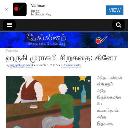
Vallinam
✕
VIEW
FREE
In Google Play
வல்லினம்
சிறுகதை
ஹருகி முராகமி சிறுகதை: கினோ
by
ஹருகி முராகமி
•
March 1, 2015
•
3 Comments
அந்த மனிதன்
எப்போதும்
அதே
இருக்கையிலே
யே
உட்கார்ந்தான்.
அந்த
இருக்கை