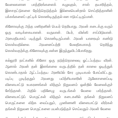
வேலைகளான பாத்திரங்களைக் கழுவுதல், சாஸ் தயாரித்தல்,
இசைதட்டுகளை தேர்ந்தெடுத்தல் இல்லையென்றால் செய்தித்தாளின்
பக்கங்களைப் புரட்டிக் கொண்டிருத்தல் என ஈடுபட்டிருப்பான்.
கினோவுக்கு அந்த மனிதனின் பெயர் தெரியாது. அவன் கடைக்கு வரும்
ஒரு வாடிக்கையாளன். வருவான். பியர், விஸ்கி சாப்பிடுவான்.
அமைதியாகப் படித்துக் கொண்டிருப்பான். அவன் யாரையும் கண்டு
கொள்வதில்லை. அவனைப்பற்றி மேலதிகமாகத் தெரிந்து
கொள்வதற்க்கு கினோவுக்கு என்ன இருந்துவிடப்போகிறது.
கல்லூரி நாட்களில் கினோ ஒரு நடுத்தொலைவு ஓட்டப்பந்தய வீரன்.
ஆனால் அவன் தன் இளங்கலை வருடத்தில் தன் காலை ஒடித்துக்
கொண்டாதால் ஆட்டப்பந்தய அணியில் சேர முடியாமல் போய்விட்டது.
படிப்பு முடிந்ததும் அவனது பயிற்சியாளரின் ஆலோசனைப்படி
விளையாட்டு உபகரணங்கள் விற்கும் நிறுவனம் ஒன்றில் வேலைக்குச்
சேர்ந்தான். அதில் பதினேழு வருடங்கள் வேலை பார்த்தான்.
விளையாட்டுப் பொருட்கள் விற்கும் கடைகளில் தங்கள் நிறுவனப்
பொருட்களை விற்க வைப்பதும், முண்ணனி விளையாட்டு வீரர்கள்
தங்கள் நிறுவன பொருட்களை பயன்படுத்தச் செய்வதும் அவன் வேலை