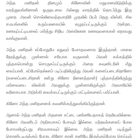
அந்த மனிதன் தினமும் கினோவின் மதுபானவிடுதிக்கு
வரத்துவங்கினான். ஒருதடவை அல்லது வாரத்தில் தொடர்ந்து இரு
முறை. அவன் சொல்லிவைத்தமாதிரி முதலில் பியர் பிறகு விஸ்கி. சில
சமயங்களில் கரும்பலகையில் எழுதப்பட்டிருக்கும் அன்றாட
உணவுப்பட்டியலைப் பார்த்து சிறிய அளவிலான உணவுவகைகள் எதாவது
வாங்குவான்.
அந்த மனிதன் எப்போதுமே எதுவும் பேசாதவனாக இருந்தான். மாலை
நேரத்துக்கு முன்னால் சரியாக வருவான். அவன் கக்கத்தில்
புத்தகமொன்று சொருகப்பட்டிருக்கும். அதை கவுண்டரின் மீது
வைப்பான். எப்போதெல்லாம் படிப்பதிலிருந்து அவன் களைப்படைகிறானோ
(களைப்படைகிறான் என்று கினோ நினைத்தான்} புத்தகத்திலிருந்து
பார்வையை விலக்கி அவனுக்கு முன்னாலிருக்கும் அலமாரியில்
வரிசையாக அடுக்கி வைக்கபட்டிருக்கும் பாட்டில்களைப் பார்ப்பான்.
கினோ அந்த மனிதனைக் கவனிக்கத்துவங்கியிருந்தான்.
ஆனால் அந்த மனிதன் அதனை சட்டை பண்ணியதாகத் தெரியவில்லை.
கினோ அவனிடம் அதிகமாகப் பேசவும் இல்லை. மற்றவர்களைப் போல
பேசாமலிருப்பது சிரமமாகவும் இல்லை. அந்த மனிதன் படித்துக்
கொண்டடிருக்கும் போது, கினோ தான் தனியே இருக்கும்போது செய்யும்