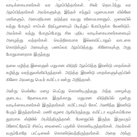
வாடிக்கையாளர்கள் வர ஆரம்பித்தார்கள். சிலர் தொடர்ந்து வர
ஆரம்பித்தார்கள் அவர்களுக்கு இந்தச் சந்தும் பழமையான வில்லோ
மரங்களும், அமைதியான நடுத்தர வயது உரிமையாளனும், மூலையில்
வந்து போகும் சாம்பல் நிறப்பூனையும் பிடித்துப் போயிருக்க வேண்டும்.
அவர்கள் வந்து போகும்போது சில புதிய வாடிக்கையாளர்களையும்
அழைத்து வந்தார்கள். வெற்றிகரமாக இல்லாவிட்டாலும் வாடகை
கொடுக்கும் அளவுக்கு பணம்வர ஆரம்பித்தது. கினோவுக்கு அது
போதுமானதாக இருந்தது
தலை மழித்த இளைஞன் மதுபான விடுதி ஆரம்பித்த இரண்டு மாதங்கள்
கழித்து வரத்துவங்கியிருந்தான். அடுத்த இரண்டு மாதங்களுக்குப்பின்
கினோ அவனது பெயர் கமிட்டா என்று அறிந்தான்.
அன்று மெல்லிய மழை பெய்து கொண்டிருந்தது. அந்த மழைக்கு
குடைகூட தேவையாக இருக்காது. மதுபான விடுதியில் மூன்று
வாடிக்கையாளர்கள் இருந்தார்கள். கமிட்டாவும் கோட் அணிந்த இரண்டு
பேரும் இருந்தார்கள். மணி ஏழரை ஆகியிருந்தது. கமிட்டா வழக்கம்போல
தூரமாக ஸ்டூலில் அமர்ந்திருந்தான். மேஜையில் இருந்த இருவரும்
பினோட்நோய்ர் சிகப்பு வைனைப் பருகிக் கொண்டிருந்தார்கள். அவர்கள்
வரும்போதே பாட்டிலைக் கொண்டுவந்திருந்தார்கள். அதை அங்கு