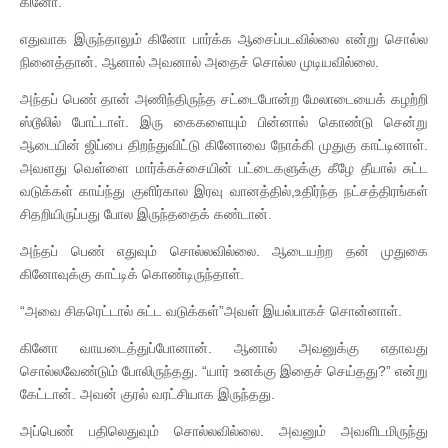
கினோ.”
எதுவாக இருந்தாலும் கினோ பார்க்க ஆசைப்படவில்லை என்று சொல்ல
நினைத்தான். ஆனால் அவனால் அதைச் சொல்ல முடியவில்லை.
அந்தப் பெண் தான் அணிந்திருந்த சட்டைபோன்ற மேலாடையைக் கழற்றி
ஸ்டூலில் போட்டாள். இரு கைகளையும் பின்னால் கொண்டு சென்று
ஆடையின் ஜிப்பை திறந்துவிட்டு கினோவை நோக்கி முதுகு காட்டினாள்.
அவளது வெள்ளை மார்க்கச்சையின் பட்டைகளுக்கு கீழே தீயால் சுட்ட
வடுக்கள் காய்ந்து குளிர்கால இரவு வானத்தில்,உதிர்ந்த நட்சத்திரங்கள்
சிதறியிருப்பது போல இருந்ததைக் கண்டான்.
அந்தப் பெண் எதுவும் சொல்லவில்லை. ஆடையற்ற தன் முதுகை
கினோவுக்கு காட்டிக் கொண்டிருந்தாள்.
“அவை சிகரெட்டால் சுட்ட வடுக்கள்”அவள் இயல்பாகச் சொன்னாள்.
கினோ வாயடைத்துப்போனான். ஆனால் அவனுக்கு எதாவது
சொல்லவேண்டும் போலிருந்தது. “யார் உனக்கு இதைச் செய்தது?” என்று
கேட்டான். அவன் குரல் வரட்சியாக இருந்தது.
அப்பெண் பதிலெதுவும் சொல்லவில்லை. அவனும் அவளிடமிருந்து