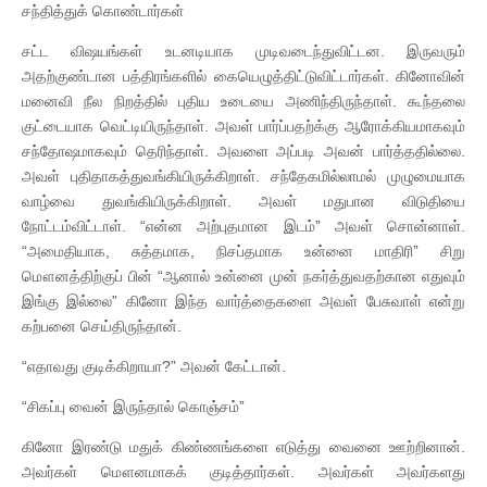
சந்தித்துக் கொண்டார்கள்
சட்ட விஷயங்கள் உடனடியாக முடிவடைந்துவிட்டன. இருவரும்
அதற்குண்டான பத்திரங்களில் கையெழுத்திட்டுவிட்டார்கள். கினோவின்
மனைவி நீல நிறத்தில் புதிய உடையை அணிந்திருந்தாள். கூந்தலை
குட்டையாக வெட்டியிருந்தாள். அவள் பார்ப்பதற்க்கு ஆரோக்கியமாகவும்
சந்தோஷமாகவும் தெரிந்தாள். அவளை அப்படி அவன் பார்த்ததில்லை.
அவள் புதிதாகத்துவங்கியிருக்கிறாள். சந்தேகமில்லாமல் முழுமையாக
வாழ்வை துவங்கியிருக்கிறாள். அவள் மதுபான விடுதியை
நோட்டம்விட்டாள். “என்ன அற்புதமான இடம்” அவள் சொன்னாள்.
“அமைதியாக, சுத்தமாக, நிசப்தமாக உன்னை மாதிரி” சிறு
மௌனத்திற்குப் பின் “ஆனால் உன்னை முன் நகர்த்துவதற்கான எதுவும்
இங்கு இல்லை” கினோ இந்த வார்த்தைகளை அவள் பேசுவாள் என்று
கற்பனை செய்திருந்தான்.
“எதாவது குடிக்கிறாயா?” அவன் கேட்டான்.
“சிகப்பு வைன் இருந்தால் கொஞ்சம்”
கினோ இரண்டு மதுக் கிண்ணங்களை எடுத்து வைனை ஊற்றினான்.
அவர்கள் மௌனமாகக் குடித்தார்கள். அவர்கள் அவர்களது