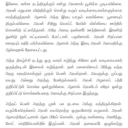
இல்லை. என்ன நடந்திருக்கும் என்று அவனால் யூகிக்க முடியவில்லை.
அவன் மதுபான விடுதிக்குச் சென்று வரும் வாடிக்கையாளர்களுக்காக
காத்திருந்தான். ஆனால் அந்த இரவு யாரும் வரவில்லை. பூனையும்
திரும்பவில்லை. அவன் சிறிது வொய்ட் லேபிள் விஸ்கியை ஊற்றிக்
கொண்டு உட்கார்ந்தான். அதே அளவு தண்ணீர் ஊற்றினான். இரண்டு
துண்டு ஐஸ் கட்டிகளைப் போட்டான். பருகினான். அவன் சிறப்பான
எதையும் எதிர் பார்க்கவில்லை. ஆனால் அந்த இரவு அவன் அமைதிக்கு
ஆல்கஹால் தேவைபட்டது.
அந்த நிகழ்ச்சி நடந்து ஒரு வாரம் கழித்து கினோ தன் வாடிகையாளர்
ஒருத்தியுடன் இரவைக் கழித்தான். தன் மனைவியைப் பிரிந்து வந்த
பிறகு உறவுகொள்ளும் முதல் பெண் அவள்தான். அவளுக்கு முப்பது
வயது. அல்லது அதற்கு மேலிருக்கலாம். அவள் அழகைப் பற்றி
குறிப்பிட்டுச் சொல்ல ஒன்றுமில்லை. ஆனால் அவளிடம் எதோ ஒன்று
குறிப்பிட்டு சொல்லவியலாத அளவுக்கு சிறப்பாக இருந்தது.
அந்தப் பெண் அதற்கு முன் பல தடவை அங்கு வந்திருக்கிறாள்.
வரும்போதெல்லாம் அவள் வயதொத்த ஒருவனோடு வருவாள். அவன்
ஆமைத்தோட்டினால் ஆன பிரேம் கொண்ட மூக்கு கண்ணாடி அணிந்து,
கோட் மாதிரியொன்றில் இருப்பான். அவன் தலைமயிர் ஒழுங்கற்று