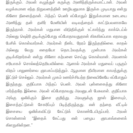
இருக்கும். அவன் கழுத்துச் சுருக்கு அணிந்திருக்கமாட்டான். அவன்
வழக்கமான எந்த நிறுவனத்தின் ஊழியனுமாக இருக்க முடியாது என்று
கினோ நினைத்தான். அந்தப் பெண் எப்போதும் இறுக்கமான உடையை
அணிந்து தன் தளிர் மேனியின் வடிவத்தைக் காட்டுபவளாகவே
இருந்தாள். அவர்கள் மதுபான விடுதிக்குள் உட்கார்ந்து காக்டெய்ல்
அல்லது ஷெர்ரி குடிக்கும்போது எப்போதாவதுதான் கிசுகிசுப்பாக எதாவது
பேசிக் கொள்வார்கள். அவர்கள் நீண்ட நேரம் இருந்ததில்லை. காதல்
அல்லது வேறு எதையோ தொடர்வதக்கு முன்பாக அவர்கள்
குடிக்கிறார்கள் என்று கினோ கற்பனை செய்து கொள்வான். அவனால்
சரியாகச் சொல்லத்தெரியவில்லை. ஆனால் அவர்கள் மதுவைப் பருகும்
விதம் பாலுணர்வை ஞாபகப்படுத்தும். ஆழமான தீவீரமான காமத்துக்கு
இட்டுச் செல்லும். அவர்கள் முகம் உணர்ச்சியற்ற நிலையிலேயே எப்போதும்
இருந்தது. குறிப்பாக அந்தப் பெண். அவள் புன்னகைத்து கினோ
பார்த்ததே இல்லை. அவள் எப்போதாவது அவனுடன் பேசுவாள். குறிப்பாக
அங்கு ஒலிக்கும் இசை குறித்து. அவளுக்கு ஜாஸ் இசையும்,
இசைத்தட்டுகள் சேகரிப்பும் பிடித்திருந்தது. என் தந்தை வீட்டில்
இசையை ஒலிக்கவிட்டு கேட்டுக் கொண்டேயிருப்பார். அவள்
சொன்னாள் “இதைக் கேட்பது என் பழைய ஞாபகங்களைக்
கிளறுகின்றன.”