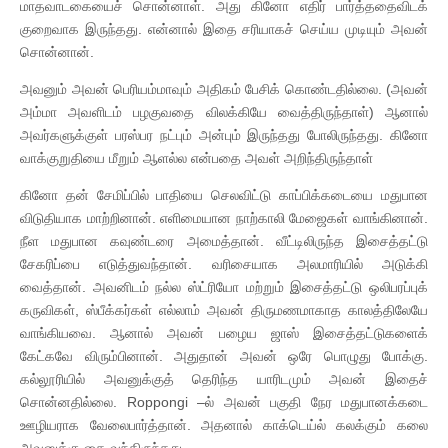
மாதவாடகையைச் சொன்னாள். அது கினோ எதிர் பார்த்ததைவிடக்
குறைவாக இருந்தது. என்னால் இதை சரியாகச் செய்ய முடியும் அவன்
சொன்னான்.
அவனும் அவன் பெரியம்மாவும் அதிகம் பேசிக் கொண்டதில்லை. (அவன்
அம்மா அவளிடம் பழகுவதை விலக்கியே வைத்திருந்தாள்) ஆனால்
அவர்களுக்குள் பரஸ்பர நட்பும் அன்பும் இருந்தது போலிருந்தது. கினோ
வாக்குறுதியை மீறும் ஆளல்ல என்பதை அவள் அறிந்திருந்தாள்
கினோ தன் சேமிப்பில் பாதியை செலவிட்டு காப்பிக்கடையை மதுபான
விடுதியாக மாற்றினான். எளிமையான நாற்காலி மேஜைகள் வாங்கினான்.
நீள மதுபான கவுண்டரை அமைத்தான். வீட்டிலிருந்த இசைத்தட்டு
சேகரிப்பை எடுத்துவந்தான். வரிசையாக அலமாரியில் அடுக்கி
வைத்தான். அவனிடம் நல்ல ஸ்ட்ரியோ மற்றும் இசைத்தட்டு ஒலிபரப்புக்
கருவிகள், ஸ்பீக்கர்கள் எல்லாம் அவன் திருமணமாகாத காலத்திலேயே
வாங்கியவை. ஆனால் அவன் பழைய ஜாஸ் இசைத்தட்டுகளைக்
கேட்கவே விரும்பினான். அதுதான் அவன் ஒரே பொழுது போக்கு.
கல்லூரியில் அவனுக்குத் தெரிந்த யாரிடமும் அவன் இதைச்
சொன்னதில்லை. Roppongi –ல் அவன் பகுதி நேர மதுபானக்கடை
ஊழியராக வேலைபார்த்தான். அதனால் காக்டெய்ல் கலக்கும் கலை
அவனுக்கு கை வந்திருந்தது.