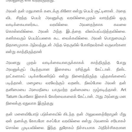
அவன் தன் மதுபானக் கடைக்கு கினோ என்று பெயர் சூட்டினான். அதை
விட சிறந்த பெயர் அவனுக்கு வரவில்லை.முதல் வாரத்தில் ஒரு
வாடிக்கையாளர்கூட வரவில்லை. அவனதற்காக கவலை
கொள்ளவில்லை. அவன் அந்த இடத்தை விளம்பரப்படுத்தவில்லை.
கண்கவரும் பெயர்ப்பலகை கூட வைக்கவில்லை. அவன் பொறுமையும்
நிதானமுமாக ஆர்வத்துடன் அந்த தெருவில் போகிறவர்கள் வருவார்களா
என்று காத்திருந்தான்
அவனது முதல் வாடிக்கையாளருக்காகக் காத்திருந்த போது
அவனுக்குப் பிடித்தமான இசையை ரசித்துக் கேட்டான். நீண்ட
நாட்களாகப் படிக்கவேண்டும் என்று நினைத்திருந்த புத்தகங்களைப்
படித்தான். மழையை வரவேற்கும் வறண்ட நிலம்போல அவன் தன்
தனிமையை அமைதியை யாருமற்ற தன்மையை மூழ்கடித்தான். Art
Tatum பியானோ இசைக் கோர்வைகளைக் கேட்டான். அது அவ்னது மன
நிலைக்கு ஏதுவாக இருந்தது
தன் மனைவியோடு படுக்கையில் கிடந்த தன் அலுவலகத்தோழன் மீது
ஏன் தனக்கு கோபமோ கசப்போ வரவில்லை என்று அவனால் சரியாகச்
சொல்ல முடியவில்லை. இந்த துரோகம் நிச்சயமாக அதிர்ச்சிகரமான