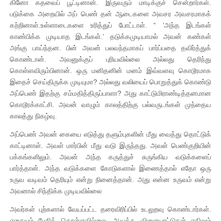
கினோ கதவைப் பூட்டினான். இருவரும் மாடிக்குச் சென்றார்கள்.
படுக்கை அறையில் அப் பெண் தன் ஆடைகளை அவசர அவசரமாகக்
கற்றினாள்.உள்ளாடைகளை உரித்துப் போட்டாள். “ ‘அந்த இடங்கள்
காண்பிக்க முடியாத இடங்கள்.’ தடுக்கமுடியாமல் அவன் கண்கள்
அங்கு பாய்ந்தன. பின் அவன் பலவந்தமாகப் பார்ப்பதை தவிர்த்துக்
கொண்டான். அவனுக்குப் புரியவில்லை அல்லது தெரிந்து
கொள்ளவிரும்பினான். ஒரு மனிதனின் மனம் இவ்வளவு கொடூரமாக
இதைச் செய்திருக்க முடியுமா? அல்லது வலியைப் பொறுத்துக் கொண்டு
அப்பெண் இதற்கு சம்மதித்திருப்பாளா? அது காட்டுமிராண்டித்தனமான
கொடூரக்காட்சி. அவன் வாழும் காலத்திற்கு பல்வருடங்கள் முந்தைய
காலத்து நிகழ்வு.
அப்பெண் அவன் கையை எடுத்து தளும்புகளின் மீது வைத்து தொட்டுக்
காட்டினாள். அவள் மார்பின் மீது வடு இருந்தது. அவள் பெண்குறியின்
பக்கங்களிலும். அவன் அந்த கருத்துச் சுருங்கிய வடுக்களைப்
பார்த்தான். அந்த வடுக்களை கோடுகளால் இணைத்தால் எதோ ஒரு
உருவ வடிவம் தெரியும் என்று நினைத்தான். அது என்ன உருவம் என்று
அவனால் சிந்திக்க முடியவில்லை
அவர்கள் புற்களால் வேயப்பட்ட தரைவிரிப்பில் உடலுறவு கொண்டார்கள்.
எதையும் பேசிக் கொள்ளவில்லை. ஆயத்த விளையாட்டுகள் எதிலும்