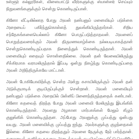
உள்ளூர் கல்லூரிகள், விளையாட்டு வீரர்களுக்கு ஸ்பான்ஸர் செய்யும்
நிறுவனங்களுக்கும் சென்று கொண்டிருப்பான்.
கினோ வீட்டிலில்லாத போது அவன் நண்பனும் மனைவியும் படுக்கை
அறையைப் பகிர்ந்துகொள்ளத் துவங்கியிருந்தார்கள். சிறிய
சந்தேகங்களையெல்லாம் கினோ பொருட்படுத்தாதவன். அவனைப்
பொறுத்தவரைக்கும் அவன் திருமணவாழ்க்கை நல்லபடியாகத்தான்
சென்றுகொண்டிருப்பதாக நினைத்துக் கொண்டிருந்தான். அவன்
மனைவியும் எதையும் சொன்னதில்லை. அவன் தன் வேலையிலிருந்து
சீக்கிரமாக வராமலிருந்தால் இப்படி ஒன்று நிகழ்ந்து கொண்டிருப்பதை
அவன் அறிந்திருக்கவே மாட்டான்.
அவன் டோகியோவிற்க்கு சென்ற அன்று கசாயிலிருக்கும் அவன் தன்
அடுக்குமாடிக் குடியிருப்புக்குச் சென்றான். அவன் மனைவியும்
நண்பனும் படுக்கை அறையில் பின்னிப் பிணைந்திருந்ததைக் கண்டான்.
கினோ கதவைத் திறந்த போது அவன் மனைவி மேலிருந்து இயங்கிக்
கொண்டிருந்தாள். அவளது அழகான மார்பகங்கள் மேலும் கீழும்
குலுங்கிக் கொண்டிருந்தன. அப்போது அவனுக்கு முப்பத்து ஒன்பது
வயது. அவன் மனைவிக்கு முப்பத்து ஐந்து. அவர்களுக்கு குழந்தைகள்
இல்லை. கினோ கதவை திறந்ததும் அவளை நேருக்கு நேர் பார்த்தான்.
தலையைக் குனிந்து கதவை அடைத்தவன் குடியிருப்பை விட்டு வெளியே