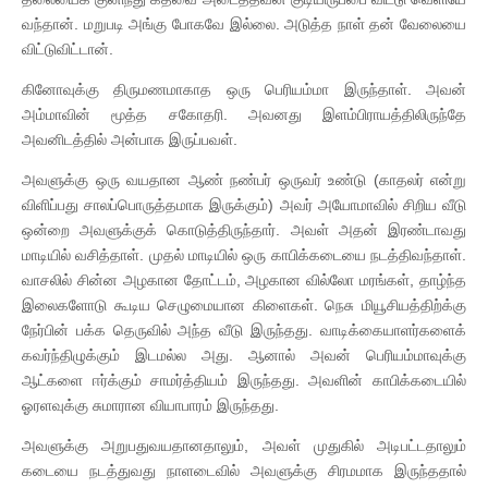
வந்தான். மறுபடி அங்கு போகவே இல்லை. அடுத்த நாள் தன் வேலையை
விட்டுவிட்டான்.
கினோவுக்கு திருமணமாகாத ஒரு பெரியம்மா இருந்தாள். அவன்
அம்மாவின் மூத்த சகோதரி. அவனது இளம்பிராயத்திலிருந்தே
அவனிடத்தில் அன்பாக இருப்பவள்.
அவளுக்கு ஒரு வயதான ஆண் நண்பர் ஒருவர் உண்டு (காதலர் என்று
விளிப்பது சாலப்பொருத்தமாக இருக்கும்) அவர் அயோமாவில் சிறிய வீடு
ஒன்றை அவளுக்குக் கொடுத்திருந்தார். அவள் அதன் இரண்டாவது
மாடியில் வசித்தாள். முதல் மாடியில் ஒரு காபிக்கடையை நடத்திவந்தாள்.
வாசலில் சின்ன அழகான தோட்டம், அழகான வில்லோ மரங்கள், தாழ்ந்த
இலைகளோடு கூடிய செழுமையான கிளைகள். நெசு மியூசியத்திற்க்கு
நேர்பின் பக்க தெருவில் அந்த வீடு இருந்தது. வாடிக்கையாளர்களைக்
கவர்ந்திழுக்கும் இடமல்ல அது. ஆனால் அவன் பெரியம்மாவுக்கு
ஆட்களை ஈர்க்கும் சாமர்த்தியம் இருந்தது. அவளின் காபிக்கடையில்
ஓரளவுக்கு சுமாரான வியாபாரம் இருந்தது.
அவளுக்கு அறுபதுவயதானதாலும், அவள் முதுகில் அடிபட்டதாலும்
கடையை நடத்துவது நாளடைவில் அவளுக்கு சிரமமாக இருந்ததால்