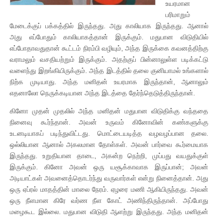
உயரமான
பரிமாறும்
மேடைக்குப் பக்கத்தில் இருந்தது. அது காலியாக இருந்தது. ஆனால்
அது எப்போதும் காலியாகத்தான் இருக்கும். மதுபான விடுதியில்
எப்போதாவதுதான் கூட்டம் நிரம்பி வழியும், அந்த இருக்கை கவனத்திற்கு
வராமலும் வசதியற்றும் இருக்கும். அதற்குப் பின்னாலுள்ள படிக்கட்டு
வளைந்து இறங்கியிருக்கும். அந்த இடத்தில் தலை குனியாமல் உங்களால்
நிற்க முடியாது. அந்த மனிதன் உயரமாக இருந்தான், ஆனாலும்
எதனாலோ நெருக்கடியான அந்த இடத்தை தேர்ந்தெடுத்திருந்தான்.
கினோ முதன் முதலில் அந்த மனிதன் மதுபான விடுதிக்கு வந்ததை
நினைவு கூர்ந்தான். அவன் உருவம் கினோவின் கண்களுக்கு
உடனடியாகப் படிந்துவிட்டது. மொட்டையடித்த வழவழப்பான தலை.
ஒல்லியான ஆனால் அகலமான தோள்கள். அவன் பார்வை கூர்மையாக
இருந்தது. உறுதியான தாடை, அகன்ற நெற்றி, முப்பது வயதுக்குள்
இருக்கும். கினோ அவன் ஒரு யசூக்காவாக இருப்பான்; அவன்
அடியாட்கள் அவனைத்தொடர்ந்து வருவார்கள் என்று நினைத்தான். அது
ஒரு ஏப்ரல் மாதத்தின் மாலை நேரம். ஏழரை மணி ஆகியிருந்தது. அவன்
ஒரு நீளமான கிரே வர்ண நீள கோட் அணிந்திருந்தான். அப்போது
மழைகூட இல்லை. மதுபான விடுதி ஆளற்று இருந்தது. அந்த மனிதன்