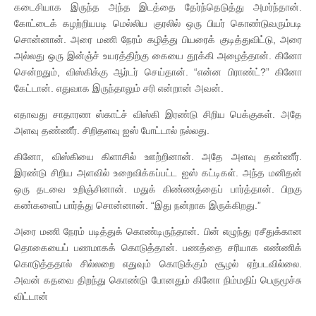
கடைசியாக இருந்த அந்த இடத்தை தேர்ந்தெடுத்து அமர்ந்தான்.
கோட்டைக் கழற்றியபடி மெல்லிய குரலில் ஒரு பியர் கொண்டுவரும்படி
சொன்னான். அரை மணி நேரம் கழித்து பியரைக் குடித்துவிட்டு, அரை
அல்லது ஒரு இன்ஞ்ச் உயரத்திற்கு கையை தூக்கி அழைத்தான். கினோ
சென்றதும், விஸ்கிக்கு ஆர்டர் செய்தான். “என்ன பிராண்ட்?” கினோ
கேட்டான். எதுவாக இருந்தாலும் சரி என்றான் அவன்.
எதாவது சாதாரண ஸ்காட்ச் விஸ்கி இரண்டு சிறிய பெக்குகள். அதே
அளவு தண்ணீர். சிறிதளவு ஐஸ் போட்டால் நல்லது.
கினோ, விஸ்கியை கிளாசில் ஊற்றினான். அதே அளவு தண்ணீர்.
இரண்டு சிறிய அளவில் உறைவிக்கப்பட்ட ஐஸ் கட்டிகள். அந்த மனிதன்
ஒரு தடவை உறிஞ்சினான். மதுக் கிண்ணத்தைப் பார்த்தான். பிறகு
கண்களைப் பார்த்து சொன்னான். “இது நன்றாக இருக்கிறது.”
அரை மணி நேரம் படித்துக் கொண்டிருந்தான். பின் எழுந்து ரசீதுக்கான
தொகையைப் பணமாகக் கொடுத்தான். பணத்தை சரியாக எண்ணிக்
கொடுத்ததால் சில்லறை எதுவும் கொடுக்கும் சூழல் ஏற்படவில்லை.
அவன் கதவை திறந்து கொண்டு போனதும் கினோ நிம்மதிப் பெருமூச்சு
விட்டான்