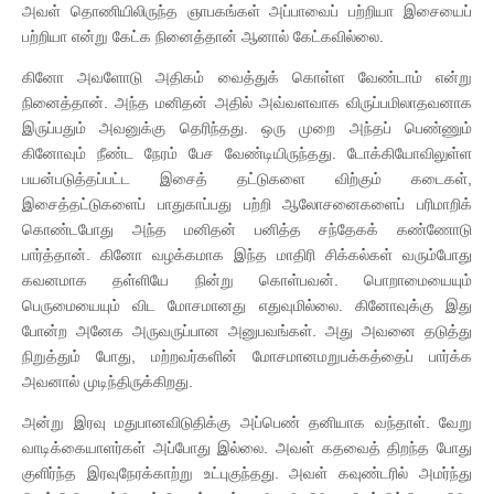
அவள் தொணியிலிருந்த ஞாபகங்கள் அப்பாவைப் பற்றியா இசையைப்
பற்றியா என்று கேட்க நினைத்தான் ஆனால் கேட்கவில்லை.
கினோ அவளோடு அதிகம் வைத்துக் கொள்ள வேண்டாம் என்று
நினைத்தான். அந்த மனிதன் அதில் அவ்வளவாக விருப்பமிலாதவனாக
இருப்பதும் அவனுக்கு தெரிந்தது. ஒரு முறை அந்தப் பெண்ணும்
கினோவும் நீண்ட நேரம் பேச வேண்டியிருந்தது. டோக்கியோவிலுள்ள
பயன்படுத்தப்பட்ட இசைத் தட்டுகளை விற்கும் கடைகள்,
இசைத்தட்டுகளைப் பாதுகாப்பது பற்றி ஆலோசனைகளைப் பரிமாறிக்
கொண்டபோது அந்த மனிதன் பனித்த சந்தேகக் கண்ணோடு
பார்த்தான். கினோ வழக்கமாக இந்த மாதிரி சிக்கல்கள் வரும்போது
கவனமாக தள்ளியே நின்று கொள்பவன். பொறாமையையும்
பெருமையையும் விட மோசமானது எதுவுமில்லை. கினோவுக்கு இது
போன்ற அனேக அருவருப்பான அனுபவங்கள். அது அவனை தடுத்து
நிறுத்தும் போது, மற்றவர்களின் மோசமானமறுபக்கத்தைப் பார்க்க
அவனால் முடிந்திருக்கிறது.
அன்று இரவு மதுபானவிடுதிக்கு அப்பெண் தனியாக வந்தாள். வேறு
வாடிக்கையாளர்கள் அப்போது இல்லை. அவள் கதவைத் திறந்த போது
குளிர்ந்த இரவுநேரக்காற்று உட்புகுந்தது. அவள் கவுண்டரில் அமர்ந்து