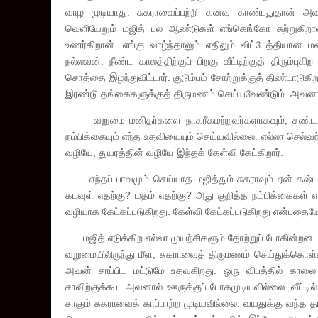
வாழ முடியாது. சுகராவைப்பற்றி கனவு காண்பதுதான் அவ
வெளியேறும் மஜித் பல ஆண்டுகள் எங்கெங்கோ சுற்றுகிறா
உணர்கிறான். எங்கு வாழ்ந்தாலும் எதிலும் விட்டேத்தியா
நல்லவன். நீண்ட காலத்திற்குப் பிறகு வீட்டிற்குத் திரும்பு
சொத்தை இழந்துவிட்டார். குடும்பம் சோற்றுக்குத் திண்டாடுகிற
இரண்டு தங்கைகளுக்குத் திருமணம் செய்யவேண்டும். அவனால்
வறுமை மனிதர்களை நாகரீகமற்றவர்களாகவும், சண்டாளர்களா
நம்பிக்கையும் எந்த உதவியையும் செய்யவில்லை. எல்லா செல்வந்
வழியே, துயரத்தின் வழியே இந்தக் கேள்வி கேட்கிறார்.
எந்தப் பாவமும் செய்யாத மஜித்தும் சுகராவும் ஏன் கஷ்டப
கடவுள் எதற்கு? மதம் எதற்கு? அது குறித்த நம்பிக்கைகள் எ
வழியாக கேட்கப்படுகிறது. கேள்வி கேட்கப்படுகிறது என்பதையே 
மஜித் எடுக்கிற எல்லா முயற்சிகளும் தோற்றுப் போகின்றன. மு
வறுமையிலிருந்து மீள, சுகராவைத் திருமணம் செய்துக்கொள்ள
அவன் சாப்பிட மட்டுமே உதவுகிறது. ஒரு விபத்தில் காலை
சாவிற்குக்கூட அவனால் ஊருக்குப் போகமுடியவில்லை. வீட்டில
சாகும் சுகராவைக் காப்பாற்ற முடியவில்லை. வயதுக்கு வந்