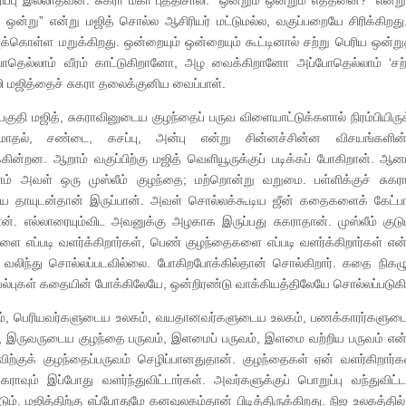
ாகரிப்பு இல்லாதவன். சுகரா மகா புத்திசாலி. “ஒன்றும் ஒன்றும் எத்தனை?” என்ற
ய ஒன்று” என்று மஜித் சொல்ல ஆசிரியர் மட்டுமல்ல, வகுப்பறையே சிரிக்கிறத
புக்கொள்ள மறுக்கிறது. ஒன்றையும் ஒன்றையும் கூட்டினால் சற்று பெரிய ஒன்
ப்போதெல்லாம் வீரம் காட்டுகிறானோ, அழ வைக்கிறானோ அப்போதெல்லாம் ‘சற
ி மஜித்தைச் சுகரா தலைக்குனிய வைப்பாள்.
ி மஜித், சுகராவினுடைய குழந்தைப் பருவ விளையாட்டுக்களால் நிரம்பியிரு
ோதல், சண்டை, கசப்பு, அன்பு என்று சின்னச்சின்ன விசயங்களின
ுக்கின்றன. ஆறாம் வகுப்பிற்கு மஜித் வெளியூருக்குப் படிக்கப் போகிறான். ஆனா
் அவள் ஒரு முஸ்லீம் குழந்தை; மற்றொன்று வறுமை. பள்ளிக்குச் சுகர
ுடைய தாயுடன்தான் இருப்பான். அவள் சொல்லக்கூடிய ஜீன் கதைகளைக் கேட்பா
எல்லாரையும்விட அவனுக்கு அழகாக இருப்பது சுகராதான். முஸ்லீம் குடும
 எப்படி வளர்க்கிறார்கள், பெண் குழந்தைகளை எப்படி வளர்க்கிறார்கள் எ
் வலிந்து சொல்லப்படவில்லை. போகிறபோக்கில்தான் சொல்கிறார். கதை நிகழு
ுகள் கதையின் போக்கிலேயே, ஒன்றிரண்டு வாக்கியத்திலேயே சொல்லப்படுகி
ம், பெரியவர்களுடைய உலகம், வயதானவர்களுடைய உலகம், பணக்காரர்களுடை
ா, இருவருடைய குழந்தை பருவம், இளமைப் பருவம், இளமை வற்றிய பருவம் என்
விற்குக் குழந்தைப்பருவம் செழிப்பானதுதான். குழந்தைகள் ஏன் வளர்கிறார்
ாவும் இப்போது வளர்ந்துவிட்டார்கள். அவர்களுக்குப் பொறுப்பு வந்துவிட்ட
ம். மஜித்திற்கு எப்போதுமே கனவுலகம்தான் பிடித்திருக்கிறது. நிஜ உலகத்தி