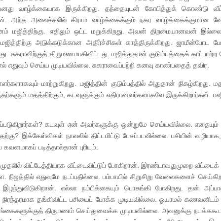
னது வாழ்க்கையாக இருக்கிறது. தந்தையுடன் கோபித்துக் கொண்டு வீட்
ன். அந்த அலைச்சலில் கிராம வாழ்க்கைக்கும் நகர வாழ்க்கைக்குமான வே
ன மனம் மஜித்திற்கு. எதிலும் ஒட்ட மறுக்கிறது. அவன் திறமையானவன் இல்
கிற மஜித்திற்கு அடுக்கடுக்கான அதிர்ச்சிகள் காத்திருக்கிறது. ஜாமீன்போட ப
து. சுகராவிற்குத் திருமணமாகிவிட்டது. மஜித்துதான் குடும்பத்தைக் காப்பாற்ற
 எதுவும் செய்ய முடியவில்லை. சுகராவைப்பற்றி கனவு காண்பதைத் தவிர.
கவும் மாற்றுகிறது. மஜித்தின் குடும்பத்தில் அதுதான் நிகழ்கிறது. ம
தர்களும் மதத்திற்கும், கடவுளுக்கும் எதிரானவர்களாகவே இருக்கிறார்கள். பஷீர
்படுகிறார்கள்? கடவுள் ஏன் அவர்களுக்கு ஒன்றுமே செய்யவில்லை. எதையும
தற்கு? இக்கேள்விகள் நாவலில் திட்டமிட்டு பேசப்படவில்லை. பசியின் வழியாக
கவனமாகப் படித்தால்தான் புரியும்.
தலில் விட்டேத்தியாக வீட்டைவிட்டுப் போகிறான். இரண்டாவதுமுறை வீட்டைக் க
. நிஜத்தில் எதுவுமே நடப்பதில்லை. பம்பாயில் சிறுசிறு வேலைகளைச் செய்கி
 இழந்துவிடுகிறான். எல்லா நம்பிக்கையும் பொசுங்கி போகிறது. தன் அப்
் நிரந்தரமாக தங்கிவிட்ட பசியைப் போக்க முடியவில்லை. ஓயாமல் கணவனிடம் அ
த தங்கைகளுக்குத் திருமணம் செய்துவைக்க முடியவில்லை. அவனுக்கு நடக்ககூ