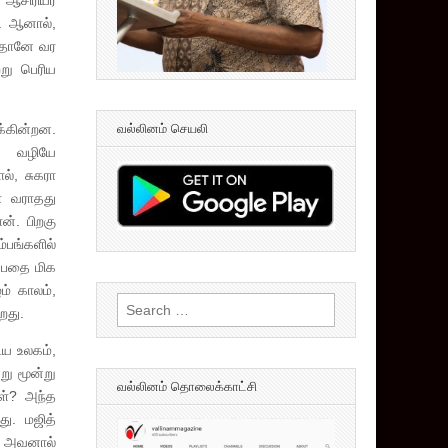
ு ஆசிரியர்
ு. ஆனால்,
றுதானே வர
்று பெரிய
வல்லினம் செயலி
க்கின்றன.
் வழியே
ல், சுகரா
ா வராதது
ன். பிறகு
்பங்களில்
ன்பதை மிக
ம் காலம்,
Search
றது.
for:
ய உலகம்,
று மூன்று
வல்லினம் தொலைக்காட்சி
கள்? அந்த
து. மஜித்
ல் அவனால்