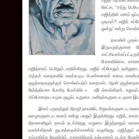
மஜித் படிப்பில் சுத
கேட்க, “சற்று பெரி
மஜித்தின் மனம் ஒப்
முடியும்? மஜித் எ
ஒன்று’ என்று சொல்ல
நாவலின் முதல் பகுத
இருவருக்குமான ம
காட்சியாக்கப்பட்டிர
போகவில்லை. காரணம
மஜித்தைப் பெரிதும் பாதிக்கிறது. மஜித் எப்போதும் தன்ன
அந்தக் கதைகளில் வரக்கூடிய பெண்களைக் கனவு காண்பான். 
குழந்தைகளுக்குச் சொல்லப்படும் கதைகள், ஆண் குழந்தைகளை
நேர்த்தியாக போகிற போக்கில் ப ஷீர் சொல்கிறார். எதுவும
அப்போதைய சமூக சூழல், வறுமை, மனிதர்களுடைய குண இயல்ப
இளம் பருவத்துத் தோழி
நாவலில், சிறுவர்களுடைய உலக
ஏழைகளுடைய உலகம் என்று பலதும் இருக்கிறது. மஜித், சுகர
நிலைகளிலும் நாவல் நடக்கிறது. வறுமை இருந்தாலும் சுகரா
வளர்ச்சிதான் துயரத்தைக்கொண்டு வருகிறது. மஜித்தும் சுகர
சம்பாதிக்க வேண்டும். சகராவிற்குக் கல்யாணம் நடக்க வேண்டு