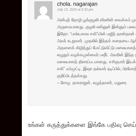
chola. nagarajan
July 13, 2015 at 5:32 pm
அன்புத் தோழி பூங்குழலி வீரனின் வைக்கம் முக
அருமையானது. குழலி என்னுள் இன்னும் பலவற்ற
இதோ: “பால்யகால சகி”யின் மஜீத் தான்தான்
அவர் கூறுவார். முதலில் இந்தக் கதையை ஆங்
அதனைக் கிழித்துப் போட்டுவிட்டு மலையாளத்தில
எழுதும் வழக்கமுள்ளவர் பஷீர். அவரின் இந்த நா
மலையாளத் திரைப்படமானது. சசிகுமார் இயக்க
சகி” மம்மூட்டி, இஷா தல்வார் நடிப்பில், பி
குறிப்பிடத்தக்கது.
– சோழ. நாகராஜன், எழுத்தாளர், மதுரை.
உங்கள் கருத்துக்களை இங்கே பதிவு செய்