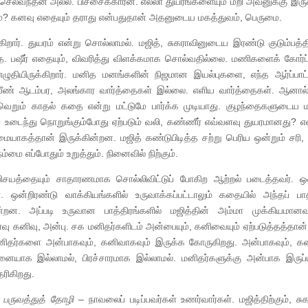
ல்வந்தன் அல்ல. பிச்சைக்காரன். எல்லா துயரங்களையும் மீறி அவனுக்கு இரு
ம்? கனவு எதையும் தராது என்பதுதான் அதனுடைய மகத்துவம், பெருமை.
ர். துயரம் என்று சொல்லாமல். மஜித், சுகராவினுடைய இரண்டு குடும்பத்
. பஷீர் எதையும், விவரித்து விளக்கமாக சொல்வதில்லை. மணிகளைக் கோர்ப்
தியிருக்கிறார். மனித மனங்களின் நிஜமான இயல்புகளை, எந்த ஆர்ப்பாட்ட
. வீண் ஆடம்பர, அலங்கார வார்த்தைகள் இல்லை. எளிய வார்த்தைகள். ஆனா
றும் காதல் கதை என்று மட்டுமே பார்க்க முடியாது. குழந்தைகளுடைய 
உடைந்து நொறுங்கும்போது ஏற்படும் வலி, கண்ணீர் எவ்வளவு துயரமானது? எ
யாகத்தான் இருக்கின்றன. மஜித் கண்டுபிடித்த சற்று பெரிய ஒன்றும் சரி, ம
ம்மை எப்போதும் உறுத்தும். நினைவில் நிற்கும்.
்தையும் சாதாரணமாக சொல்லிவிட்டுப் போகிற ஆற்றல் படைத்தவர். ஒன
. ஒன்றிரண்டு வாக்கியங்களில் உருவாக்கப்பட்டாலும் கதையில் அந்தப் பாத
றன. அப்படி உருவான பாத்திரங்களில் மஜித்தின் அம்மா முக்கியமானவ
வு கனிவு, அன்பு. சக மனிதர்களிடம் அன்பையும், கனிவையும் ஏற்படுத்தத்தான
மனிதர்களை அன்பாகவும், கனிவாகவும் இருக்க கோருகிறது. அன்பாகவும், க
னையாக இல்லாமல், பிரச்சாரமாக இல்லாமல். மனிதர்களுக்கு அன்பாக இருப்ப
ரிகிறது.
 பருவத்துத் தோழி
– நாவலைப் படிப்பவர்கள் உணர்வார்கள். மஜித்திற்கும், சுக