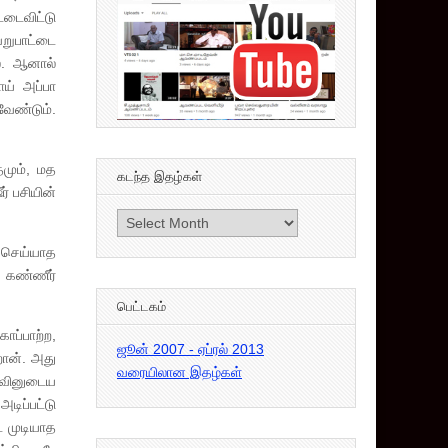
டைவிட்டு
றுபாட்டை
லை. ஆனால்
ோய் அப்பா
 வேண்டும்.
தமும், மத
கடந்த இதழ்கள்
் பசியின்
கடந்த
இதழ்கள்
் செய்யாத
, கண்ணீர்
பெட்டகம்
ாப்பாற்ற,
ஜூன் 2007 - ஏப்ரல் 2013
றான். அது
வரையிலான இதழ்கள்
பாவினுடைய
டிப்பட்டு
ட முடியாத