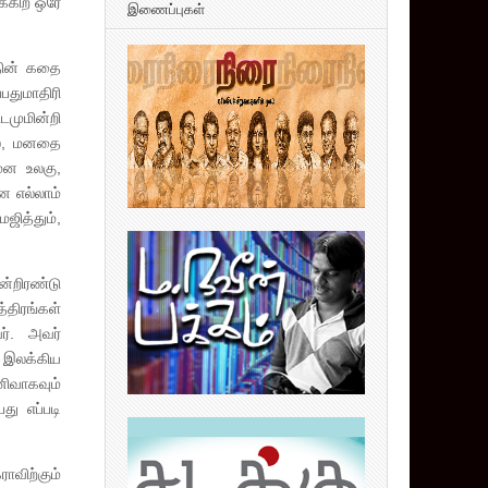
க்கிற ஒரே
இணைப்புகள்
தின் கதை
பதுமாதிரி
முமின்றி
ல், மனதை
மன உலகு,
ன எல்லாம்
ஜித்தும்,
்றிரண்டு
்திரங்கள்
ர். அவர்
் இலக்கிய
னிவாகவும்
து எப்படி
ராவிற்கும்