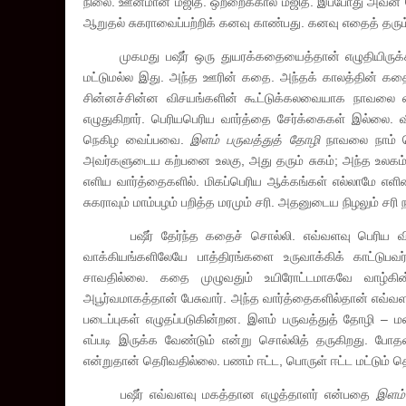
நிலை. ஊனமான மஜித். ஒற்றைக்கால் மஜித். இப்போது அவன் செ
ஆறுதல் சுகராவைப்பற்றிக் கனவு காண்பது. கனவு எதைத் தரு
முகமது பஷீர் ஒரு துயரக்கதையைத்தான் எழுதியிருக்கிறா
மட்டுமல்ல இது. அந்த ஊரின் கதை. அந்தக் காலத்தின் கதை
சின்னச்சின்ன விசயங்களின் கூட்டுக்கலவையாக நாவலை எழு
எழுதுகிறார். பெரியபெரிய வார்த்தை சேர்க்கைகள் இல்லை
நெகிழ வைப்பவை.
இளம் பருவத்துத் தோழி
நாவலை நாம் வெ
அவர்களுடைய கற்பனை உலகு, அது தரும் சுகம்; அந்த உலகம் 
எளிய வார்த்தைகளில். மிகப்பெரிய ஆக்கங்கள் எல்லாமே எளிமை
சுகராவும் மாம்பழம் பறித்த மரமும் சரி. அதனுடைய நிழலும் சரி ந
பஷீர் தேர்ந்த கதைச் சொல்லி. எவ்வளவு பெரிய விசயத
வாக்கியங்களிலேயே பாத்திரங்களை உருவாக்கிக் காட்டுபவர்
சாவதில்லை. கதை முழுவதும் உயிரோட்டமாகவே வாழ்கின்
அபூர்வமாகத்தான் பேசுவார். அந்த வார்த்தைகளில்தான் எவ்வள
படைப்புகள் எழுதப்படுகின்றன. இளம் பருவத்துத் தோழி – 
எப்படி இருக்க வேண்டும் என்று சொல்லித் தருகிறது. போத
என்றுதான் தெரிவதில்லை. பணம் ஈட்ட, பொருள் ஈட்ட மட்டும் தெ
பஷீர் எவ்வளவு மகத்தான எழுத்தாளர் என்பதை
இளம்