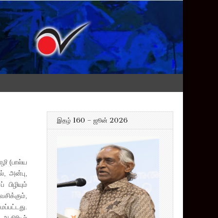
இதழ் 160 – ஜூன் 2026
ோழி
(பால்ய
், அன்பு,
 பிழியும்
சிக்கும்,
ைப்பட்டது.