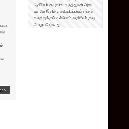
ஆசிரியர் குழுவின் கருத்துகள் அல்ல.
எனவே இதில் வெளியிடப்படும் எந்தக்
கருத்துக்கும் வல்லினம் ஆசிரியர் குழு
பொறுப்பேற்காது.
வல்கள்
்றே
ம்
கால
eply