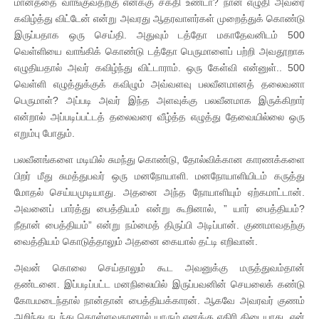
மானத்தை வாங்குவதற்கு எனக்கு சக்தி உண்டா? நான் எழுதி அவரை
கவிழ்த்து விட்டேன் என்று அவரது ஆதரவாளர்கள் முறைத்துக் கொண்டு
இருப்பதாக ஒரு செய்தி. அதுவும் டத்தோ மகாதேவனிடம் 500
வெள்ளியை வாங்கிக் கொண்டு டத்தோ பெருமாளைப் பற்றி அவதூறாக
எழுதியதால் அவர் கவிழ்ந்து விட்டாராம். ஒரு கேள்வி என்னுள்.. 500
வெள்ளி எழுத்துக்குக் கவிழும் அவ்வளவு பலவீனமானத் தலைவனா
பெருமாள்? அப்படி அவர் இந்த அளவுக்கு பலவீனமாக இருக்கிறார்
என்றால் அப்படிப்பட்டத் தலைவரை வீழ்த்த எழுத்து தேவையில்லை ஒரு
எறும்பு போதும்.
பலவீனங்களை மடியில் சுமந்து கொண்டு, தோல்விக்கான காரணக்களை
பிறர் மீது சுமத்துபவர் ஒரு மனநோயாளி. மனநோயாளியிடம் கருத்து
மோதல் செய்யமுடியாது. அதனை அந்த நோயாளியும் ஏற்கமாட்டான்.
அவனைப் பார்த்து பைத்தியம் என்று கூறினால், ” யார் பைத்தியம்?
நீதான் பைத்தியம்” என்று நம்மைத் திருப்பி அடிப்பான். குணமாவதற்கு
வைத்தியம் கொடுத்தாலும் அதனை கையால் தட்டி எறிவான்.
அவன் கொலை செய்தாலும் கூட அவனுக்கு மருத்துவம்தான்
தண்டனை. இப்படிப்பட்ட மனநிலையில் இருப்பவனின் செயலைக் கண்டு
கோபமடைந்தால் நான்தான் பைத்தியக்காரன். ஆகவே அவரவர் குணம்
அறிந்து நடந்து கொள்ளவதானால் யாரும் எனக்கு எதிரி கிடையாது. என்