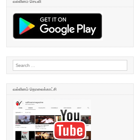
வல்லினம் செயலி
Search
for:
வல்லினம் தொலைக்காட்சி