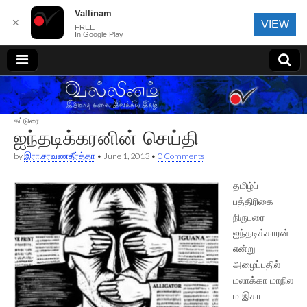
Vallinam
✕
VIEW
FREE
In Google Play
வல்லினம்
கட்டுரை
ஐந்தடிக்கரனின் செய்தி
by
இரா.சரவணதீர்த்தா
•
June 1, 2013
•
0 Comments
தமிழ்ப்
பத்திரிகை
நிருபரை
ஐந்தடிக்காரன்
என்று
அழைப்பதில்
மலாக்கா மாநில
ம.இகா