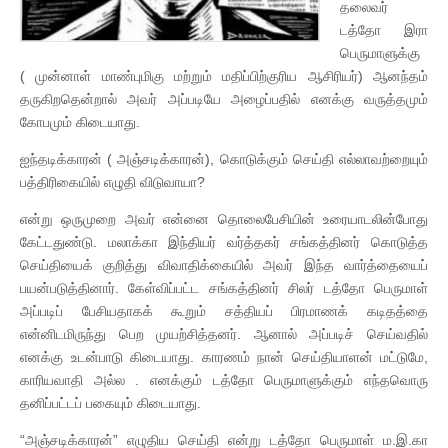
தலைவர்
டத்தோ இரா
பெருமாளுக்கு
( முன்னாள் மாண்புமிகு மற்றும் மதிப்பிற்குரிய ஆசிரியர்) ஆனந்தம்
தருகிறதென்றால் அவர் அப்படியே அழைப்பதில் எனக்கு வருத்தமும்
கோபமும் கிடையாது.
ஐந்தடிக்காரன் ( அஞ்சடிக்காரன்), கொடுக்கும் செய்தி எல்லாவற்றையும்
பத்திரிகையில் எழுதி விடுவாயா?
என்று ஒருமுறை அவர் என்னை தொலைபேசியின் உரையாடலின்போது
கேட்டதுண்டு. மலாக்கா இந்தியர் வர்த்தகர் சங்கத்தினர் கொடுத்த
செய்தியைக் குறித்து விவாதிக்கையில் அவர் இந்த வார்த்தையைப்
பயன்படுத்தினார். கேள்விப்பட்ட சங்கத்தினர் சிலர் டத்தோ பெருமாள்
அப்படிப் பேசியதாகக் கூறும் சத்தியப் பிரமாணக் கடிதத்தை
என்னிடமிருந்து பெற முயற்சித்தனர். ஆனால் அப்படிச் செய்வதில்
எனக்கு உடன்பாடு கிடையாது. காரணம் நான் செய்தியாளன் மட்டுமே,
காரியவாதி அல்ல . எனக்கும் டத்தோ பெருமாளுக்கும் எந்தவொரு
தனிப்பட்டப் பகையும் கிடையாது.
“அஞ்சடிக்காரன்” எழுதிய செய்தி என்று டத்தோ பெருமாள் ம.இ.கா