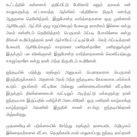
கூட்டத்தில் என்னைக் குறிப்பிட்டு பேசினார் எனும் தகவல் என்
காதுகளுக்கு எட்டவைத்த ஆங்கிலப் பத்திரிகை நிருபர் எனக்கு
ஆறுதலை தெரிவித்தார். இதுபோன்ற வார்த்தைகளை ஒரு முன்னாள்
ஆசிரியரும், ஆட்சிக் குழு உறுப்பினரும் பேசுவது நாகரிகம் இல்லை என்று
அவர் என்னிடம் தெரிவித்தார். பெருமாள் அப்படி பேசவில்லை என்று
நீங்கள் கூறியிருந்தால் நான் ஆச்சரியப் பட்டிருப்பேன். அவர் அப்படித்தான்
பேசுவார். ஆசிரியர்களும் சாதாரண மனிதன்தானே. மனிதனுக்குள்
இருக்கும் பல விலங்குகள் இதுபோன்ற வார்த்தைகளால் வெளிப்படுவது
சகஜம்தானே என்று நான் அந்த நிருபரிடம் கூறினேன்.
ஐந்தடியில் படுத்து உறங்கும் அனுபவம் பெறாதவராக பெருமாள்
இருந்திருக்கலாம். அதனால் அவர் அந்த ஐந்தடியை கேவலமாக பார்க்கக்
கூடும். ஐயங்கார் வீட்டிலோ அல்லது பண்ணையார்களின் வீட்டிலோ
இருக்கும் திண்ணையைக் காட்டிலும் அடித்தட்டு மக்களுக்கு நான்
ஐந்தடியாக இருப்பதில் மகிழ்ச்சி அடைகிறேன். ஒரு மனிதன் வாழ்வாங்கு
வாழ்ந்தாலும் அவனின் இறுதிக் காலச் சடங்கு ஐந்தடியில்தான்
மிஞ்சுகிறது.
முதலாளியுடன் படுக்கையில் சேர்ந்து உறங்கும் நாயைவிட அறிமுகம்
இல்லாதவர்களை வீட்டை நெருங்கவிடாமல் பாதுகாப்பது ஐந்தடி நாய்தான்