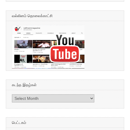
வல்லினம் தொலைக்காட்சி
கடந்த இதழ்கள்
கடந்த
இதழ்கள்
பெட்டகம்