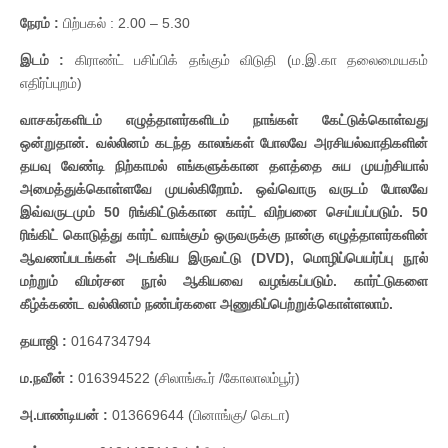
நேரம் :
பிற்பகல் : 2.00 – 5.30
இடம் :
கிராண்ட் பசிப்பிக் தங்கும் விடுதி (ம.இ.கா தலைமையகம்
எதிர்ப்புறம்)
வாசகர்களிடம் எழுத்தாளர்களிடம் நாங்கள் கேட்டுக்கொள்வது
ஒன்றுதான். வல்லினம் கடந்த காலங்கள் போலவே அரசியல்வாதிகளின்
தயவு வேண்டி நிற்காமல் எங்களுக்கான தளத்தை சுய முயற்சியால்
அமைத்துக்கொள்ளவே முயல்கிறோம். ஒவ்வொரு வருடம் போலவே
இவ்வருடமும் 50 ரிங்கிட்டுக்கான கார்ட் விற்பனை செய்யப்படும். 50
ரிங்கிட் கொடுத்து கார்ட் வாங்கும் ஒருவருக்கு நான்கு எழுத்தாளர்களின்
ஆவணப்படங்கள் அடங்கிய இருவட்டு (DVD), மொழிப்பெயர்ப்பு நூல்
மற்றும் விமர்சன நூல் ஆகியவை வழங்கப்படும். கார்ட்டுகளை
கீழ்க்கண்ட வல்லினம் நண்பர்களை அணுகிப்பெற்றுக்கொள்ளலாம்.
தயாஜி :
0164734794
ம.நவீன் :
016394522 (சிலாங்கூர் /கோலாலம்பூர்)
அ.பாண்டியன் :
013669644 (பினாங்கு/ கெடா)