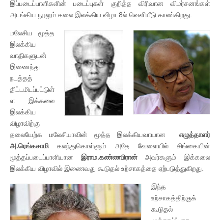
இப்படைப்பாளிகளின் படைப்புகள் குறித்த விரிவான விமர்சனங்கள்
அடங்கிய நூலும் கலை இலக்கிய விழா 8ல் வெளியீடு காண்கிறது.
மலேசிய மூத்த
இலக்கிய
வாதிகளுடன்
இணைந்து
நடத்தத்
திட்டமிடப்பட்டுள்
ள இக்கலை
இலக்கிய
விழாவிற்கு
தலையேற்க மலேசியாவின் மூத்த இலக்கியவாயான
எழுத்தாளர்
அ.ரெங்கசாமி
கலந்துகொள்ளும் அதே வேளையில் சிங்கையின்
மூத்தப்படைப்பாளியான
இராம.கண்ணபிரான்
அவர்களும் இக்கலை
இலக்கிய விழாவில் இணைவது கூடுதல் உற்சாகத்தை ஏற்படுத்துகிறது.
இந்த
உற்சாகத்திற்குக்
கூடுதல்