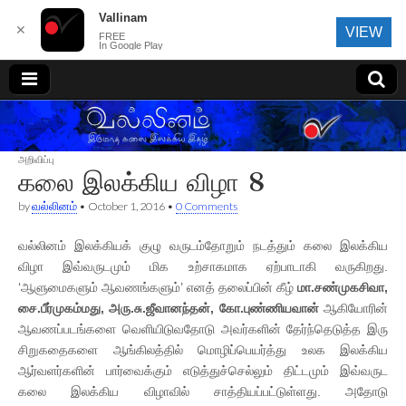
Vallinam
✕
VIEW
FREE
In Google Play
வல்லினம்
அறிவிப்பு
கலை இலக்கிய விழா 8
by
வல்லினம்
•
October 1, 2016
•
0 Comments
வல்லினம் இலக்கியக் குழு வருடம்தோறும் நடத்தும் கலை இலக்கிய
விழா இவ்வருடமும் மிக உற்சாகமாக ஏற்பாடாகி வருகிறது.
‘ஆளுமைகளும் ஆவணங்களும்’ எனத் தலைப்பின் கீழ்
மா.சண்முகசிவா,
சை.பீர்முகம்மது, அரு.சு.ஜீவானந்தன், கோ.புண்ணியவான்
ஆகியோரின்
ஆவணப்படங்களை வெளியிடுவதோடு அவர்களின் தேர்ந்தெடுத்த இரு
சிறுகதைகளை ஆங்கிலத்தில் மொழிப்பெயர்த்து உலக இலக்கிய
ஆர்வளர்களின் பார்வைக்கும் எடுத்துச்செல்லும் திட்டமும் இவ்வருட
கலை இலக்கிய விழாவில் சாத்தியப்பட்டுள்ளது. அதோடு