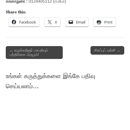
கங்காதுரை :
0124405112 (ஈப்போ)
Share this:
Facebook
X
Email
Print
Post
← வழக்கறிஞர் பசுபதியும்
சிகப்புப் புள்ளி →
பத்திரிகை அறமும்!
navigation
உங்கள் கருத்துக்களை இங்கே பதிவு
செய்யலாம்...