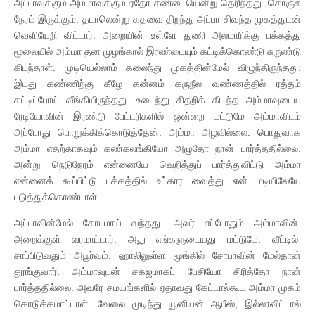
அப்பாவுக்கும் அம்மாவுக்கும் ஏதோ சண்டையென்று தெரிந்தது. கொஞ்ச
நேரம் இருக்கும். தடாலென்று கதவை திறந்து அப்பா சிவந்த முகத்துடன்
வெளியேறி விட்டார். அறையின் உள்ளே துணி அலமாரிக்கு பக்கத்து
மூலையில் அம்மா தன முழங்கால் இரண்டையும் கட்டிக்கொண்டு சுருண்டு
கிடந்தாள். முடியெல்லாம் கலைந்து முகத்தின்மேல் விழுந்திருந்தது.
இடது கண்ணிற்கு கீழே கன்னம் கருநீல வண்ணத்தில் ரத்தம்
கட்டிப்போய் வீங்கியிருந்தது. உடைந்து சிதறிக் கிடந்த அம்மாவுடைய
ரேடியோவின் இரண்டு பேட்டரிகளில் ஒன்றை மட்டுமே அம்மாவிடம்
அப்போது பொறுக்கிக்கொடுத்தேன். அம்மா அழவில்லை. பொதுவாக
அம்மா எதற்காகவும் கண்கலங்கியோ அழுதோ நான் பார்த்ததில்லை.
அன்று நெடுநேரம் என்னையே வெறித்துப் பார்த்துவிட்டு அம்மா
என்னைக் கூப்பிட்டு பக்கத்தில் உட்கார வைத்து என் மடியிலேயே
படுத்துக்கொண்டாள்.
அப்பாவின்மேல் கோபமாய் வந்தது. அவர் எப்போதும் அம்மாவின்
அறைக்குள் வரமாட்டார். அது எங்களுடையது மட்டுமே. வீட்டில்
சாப்பிடுவதும் அபூர்வம். ஹாலிலுள்ள மூங்கில் சோபாவின் மேல்தான்
தூங்குவார். அம்மாவுடன் சகஜமாகப் பேசியோ சிரித்தோ நான்
பார்த்ததில்லை. அவரே சமயங்களில் ஏதாவது கேட்டால்கூட அம்மா முகம்
கொடுக்கமாட்டாள். வேலை முடிந்து யூனியன் ஆபீஸ், இல்லாவிட்டால்