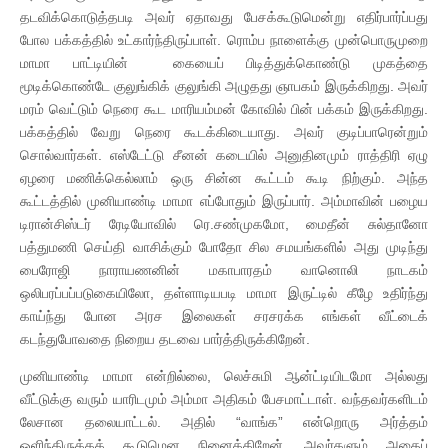
தடவிக்கொடுத்தபடி அவர் ஏதாவது பேசக்கூடுமென்று எதிர்பார்ப்பது
போல பக்கத்தில் உட்கார்ந்திருப்பாள். ரொம்ப நாளைக்கு முன்பொருமுறை
மாமா பாட்டியின் கையைப் பிடித்துக்கொண்டு முகத்தை
மூடிக்கொண்டே குலுங்கிக் குலுங்கி அழுதது ஞாபகம் இருக்கிறது. அவர்
மரம் வெட்டும் நெரை கூட மாரியம்மன் கோவில் பின் பக்கம் இருக்கிறது.
பக்கத்தில் வேறு நெரை கூடக்கிடையாது. அவர் குடிப்பாரென்றும்
சொல்வார்கள். எஸ்டேட்டு சீனன் கடையில் அனுதினமும் ராத்திரி ஏழு
ஏழரை மணிக்கெல்லாம் ஒரு சின்ன கூட்டம் கூடி நிற்கும். அந்த
கூட்டத்தில் முனியாண்டி மாமா எப்போதும் இருப்பார். அம்மாவின் பழைய
டிரான்சிஸ்டர் ரேடியோவில் ரெ.சண்முகமோ, மைதீன் சுல்தானோ
பத்துமணி செய்தி வாசிக்கும் போதோ சில சமயங்களில் அது முடிந்து
பைரோஜி நாராயணனின் மகாபாரதம் வானொலி நாடகம்
ஒலிபரப்பப்படுகையிலோ, தள்ளாடியபடி மாமா இருட்டில் கீழே உதிர்ந்து
காய்ந்து போன அரச இலைகள் சரசரக்க எங்கள் வீட்டைக்
கடந்துபோவதை நிறைய தடவை பார்த்திருக்கிறேன்.
முனியாண்டி மாமா என்றில்லை, லெச்சுமி ஆன்ட்டியிடமோ அல்லது
வீட்டுக்கு வரும் யாரிடமும் அம்மா அதிகம் பேசமாட்டாள். வந்தவர்களிடம்
லேசான தலையாட்டல். அதில் “வாங்க” என்றொரு அர்த்தம்
ஒளிந்திருக்கக் கூடுமென நினைக்கிறேன். அவர்களும் அதைப்