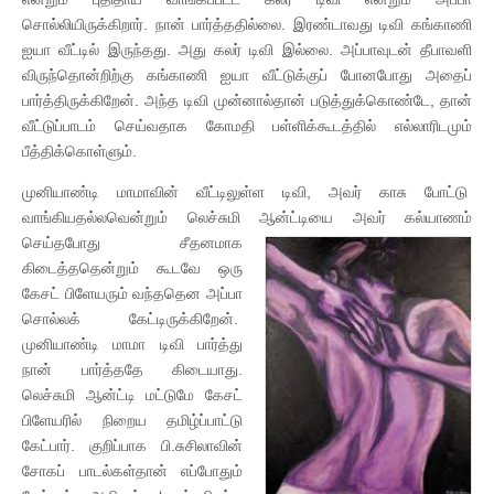
சொல்லியிருக்கிறார். நான் பார்த்ததில்லை. இரண்டாவது டிவி கங்காணி
ஐயா வீட்டில் இருந்தது. அது கலர் டிவி இல்லை. அப்பாவுடன் தீபாவளி
விருந்தொன்றிற்கு கங்காணி ஐயா வீட்டுக்குப் போனபோது அதைப்
பார்த்திருக்கிறேன். அந்த டிவி முன்னால்தான் படுத்துக்கொண்டே, தான்
வீட்டுப்பாடம் செய்வதாக கோமதி பள்ளிக்கூடத்தில் எல்லாரிடமும்
பீத்திக்கொள்ளும்.
முனியாண்டி மாமாவின் வீட்டிலுள்ள டிவி, அவர் காசு போட்டு
வாங்கியதல்லவென்றும் லெச்சுமி ஆன்ட்டியை அவர் கல்யாணம்
செய்தபோது சீதனமாக
கிடைத்ததென்றும் கூடவே ஒரு
கேசட் பிளேயரும் வந்ததென அப்பா
சொல்லக் கேட்டிருக்கிறேன்.
முனியாண்டி மாமா டிவி பார்த்து
நான் பார்த்ததே கிடையாது.
லெச்சுமி ஆன்ட்டி மட்டுமே கேசட்
பிளேயரில் நிறைய தமிழ்ப்பாட்டு
கேட்பார். குறிப்பாக பி.சுசிலாவின்
சோகப் பாடல்கள்தான் எப்போதும்