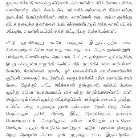
முடியைக்கோதி கலைத்து விடுவாள். அம்மாவின் உடம்பில் லேசாக புளித்த
வாசமொன்று வீசும். ஸ்கூல் லீவு நாட்களில் அம்மாவுடன் கித்தா மங்கு
துடைக்கப் போயிருக்கிறேன். அந்த வாசம்தான் அது. அம்மா குளித்து
விட்டு துவைத்த துணிகளை போட்டுக்கொண்டாலும் அந்த வாசம் மட்டும்
அப்படியே அவளின் உடம்பில் தங்கி விட்டிருப்பது ஆச்சரியம்தான்.
வீட்டு ஹாலிலிருந்து உள்ளே புகுந்தால் இடதுபக்கத்தில் உள்ள
சின்னரூம்தான் அம்மாவுடையது. எங்களதும் கூட. அதன் ஜன்னலினூடே
பார்த்தால், வெளியேயுள்ள அரச மரம், ரோட்டின் மும்முனை முச்சந்திக்கு
இடது பக்கமுள்ள ராஜாத்தி ஆன்ட்டி வீடு, தூரத்தில் உள்ள மாரியம்மன்
கோயில், கோயிலைத் தாண்டி ஓர் மலையுச்சியும் சாயங்காலங்களில்
சூரியன் மறைவதும் கூட தெரியும். வலதுபக்கத்தில் உள்ள அறையில் சாமி
மேடை இருக்கும். பாட்டி அங்கேதான் தூங்குவாள். எஸ்டேட் வேலை
முடிந்து அம்மா வேகவேகமாய் வீடு வந்து சேரும்போதெல்லாம், நான்
பெரும்பாலும் ஸ்கூல் முடிந்து வீட்டிலிருப்பேன். பசிக்கும். சமையல் முடிந்து,
சாப்பிட்ட மங்கு கழுவுவது, துணி மடிப்பதென அதன் பிறகு அம்மா
பெரும்பாலும் குசினி அல்லது இந்த அறையில்தான் நடமாடிக்
கொண்டிருப்பாள். அறையிலுள்ள ஃபேன் எப்போதும் கடகடவென
மெலிதாக சத்தம் போட்டுக்கொண்டுதான் ஓடும். புழுக்கம் நிறைந்த
அந்த அறையில் அம்மா நாள் முழுவதும் எப்படி இருக்கிறாளோ