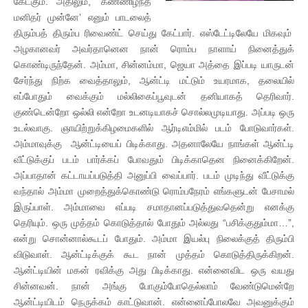
கேட்கும். அதிலும், ‘கண்ணிழந்த
மனிதர் முன்னே’ எனும் பாடலைத்
திரும்பத் திரும்ப ரிவைண்ட் செய்து கேட்பார். எஸ்டேட்டிலேயே மிகவும்
அழகானவர் அவர்தானென நான் ரொம்ப நாளாய் நினைத்துக்
கொண்டிருந்தேன். அம்மா, சின்னம்மா, ஜெயா அத்தை இப்படி யாருடன்
சேர்ந்து நிற்க வைத்தாலும், ஆன்ட்டி மட்டும் உயரமாக, தலையில்
எப்போதும் வைக்கும் மல்லிகைப்பூவுடன் தனியாகத் தெரிவார்.
குண்டென்றோ ஒல்லி என்றோ உடனடியாகச் சொல்லமுடியாது. அப்படி ஒரு
உடல்வாகு. ஞாயிற்றுக்கிழமைகளில் ஆர்டிஎம்மில் படம் போடுவார்கள்.
அம்மாவுக்கு ஆன்ட்டியைப் பிடிக்காது. அதனாலேயே நாங்கள் ஆன்ட்டி
வீட்டுக்குப் படம் பார்க்கப் போவதும் பிடிக்காதென நினைக்கிறேன்.
அப்பாதான் கட்டாயப்படுத்தி அனுப்பி வைப்பார். படம் முடிந்து வீட்டுக்கு
வந்தால் அம்மா முறைத்துக்கொண்டு ரொம்பநேரம் எங்களுடன் பேசாமல்
இருப்பாள். அம்மாவை எப்படி சமாதானப்படுத்துவதென்று எனக்கு
தெரியும். ஒரு முத்தம் கொடுத்தால் போதும் அல்லது “பசிக்குதும்மா…”,
என்று சொன்னால்கூடப் போதும். அம்மா இயல்பு நிலைக்குத் திரும்பி
விடுவாள். ஆன்ட்டிக்குக் கூட நான் முத்தம் கொடுத்திருக்கிறன்.
ஆன்ட்டியின் மகன் ரவிக்கு அது பிடிக்காது. என்னைவிட ஒரு வயது
சின்னவன். நான் அங்கு போகும்போதெல்லாம் வேண்டுமென்றே
ஆன்ட்டியிடம் நெருக்கம் காட்டுவான். என்னைப்போலவே அவனுக்கும்