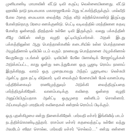
முனியாண்டி மாமாவின் வீட்டு டிவி கருப்பு வெள்ளையிலானது. வீட்டு
ஹாலில் நாடு நாயகமாக மகாராஜாபோல் அது உட்கார்ந்திருக்கும். பால்வீதி
போல அதை மையமாக வைத்தே அந்த வீடு சுற்றிக்கொண்டு இருப்பது
போன்றதொரு பிரமை எனக்குண்டு. பெட்டி வடிவத்தில் மரத்திலான கதவு
போன்ற ஒன்றைத் திறந்தால் உள்ளே டிவி இருக்கும். வலது பக்கத்தின்
கீழே பிலிப்ஸ் என்று எழுதி ஒட்டியிருப்பார்கள். அதன் இடது
பக்கத்திலுள்ள ஆறு பொத்தான்களில் கடைசியில் உள்ள பொத்தானை
அழுத்தினால் டிவியில் படம் வரும். நாலாவது பொத்தானை அமுக்கினால்
வேறுவேறு படங்கள் ஓடும். டிவியின் மேலே பிளாஸ்டிக் ரோஜாப்பூக்கள்
அடுக்கப்பட்ட, காது ஒன்று உடைந்துபோன ஒரு பூஜாடி ரொம்ப நாளாய்
இருக்கிறது. வாரம் ஒரு முறையாவது அந்தப் பூஜாடியை லெச்சுமி
ஆன்ட்டி தூசு தட்டி விடுவார். டிவி வைக்கும் மேசையின் மேல் வானம்பாடி
பத்திரிக்கையும் ராணிமுத்துவும் அடுக்கி வைத்திருப்பதை
பார்த்திருக்கிறேன். வானம்பாடிக்கு கவிதை ஒன்றை எழுதி
அனுப்பியிருப்பதாக ஆன்ட்டி ஒருமுறை என்னிடம் சொன்னார்.
அப்பாவுக்கும் பாரதியார் கவிதைகள் என்றால் ரொம்பப் பிடிக்கும்.
ஒரு புதன்கிழமை என்று நினைக்கிறேன். பார்வதி டீச்சர் இங்கிலீஷ் பாடம்
நடத்திக்கொண்டிருந்தார். ராசம்மா டீச்சர் கதவைத்தட்டி உள்ளே வந்து
அவரிடம் எதோ சொல்ல, பார்வதி டீச்சர் “செல்வம்…” என்று என்னை