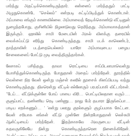
பார்த்து அதட்டிக்கொண்டிருந்தார். என்னைப் பார்த்ததும் பாட்டி
அழுதுகொண்டே ‘’செல்லம்‘’ என்றபடி கட்டிப்பிடித்துக் கொண்டாள்.
அப்பாவை எங்கும் காணவில்லை. அம்மாவைத் தேடிக்கொண்டு வீட்டினுள்
நுழைந்தபோது, குசினியில் நிழலாடுவது தெரிந்தது. அம்மாவாகத்தான்
இருக்கும். ஹாலில் சாமி மேடையின் அகல் விளக்கு தரையில்
வைக்கப்பட்டு எரிந்து கொண்டிருந்தது. சாமி படக் காலெண்டர்,
தாத்தாவின் படத்தையெல்லாம் யாரோ அம்மாவுடைய பழைய
சேலைகளைப் போட்டு மூடி வைத்திருந்தார்கள்.
லேசாகப் பசித்தது. தாவா ரொட்டியை சாப்பிடலாமாவென்று
யோசித்துக்கொண்டிருந்த போதுதான் அதைப் பார்த்தேன். தூரத்தில்
வெள்ளை நிற வேன் ஒன்று மஞ்சள் கலரில் தூசைக் கிளப்பியபடி வந்து
கொண்டிருந்தது. திடீரென்று வீட்டில் எல்லோரும் பரபரப்பாகி விட்டார்கள்.
‘’டேய்… வீட்டுக்குள்ளே போய் பாயை விரி… பொட்டியிலதான வரும்….
குளுப்பாட்ட தண்ணிய ரெடி பண்ணு… நாலு பேர் தயாரா இருங்கப்பா…
பாடிய எறக்கணும்… ‘ ’என்று பலரது குரல்களும் குழப்பமாக கேட்டன.
வேன் சரியாக எங்கள் வீட்டு முன்னே நின்றபோதுதான் லெச்சுமி
ஆன்ட்டியைப் பார்த்தேன். இதற்காகவே அவருடைய வீட்டின்
கதவருகிலேயே நின்று கொண்டிருந்தாரென நினைக்கிறேன்.
ஆன்ட்டியை அப்படி ஒரு அவலட்சணமான கோலத்தில் இதற்குமுன் நான்