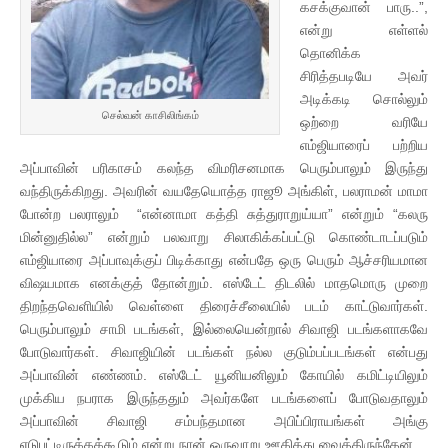
கசக்குவான் பாரு..”,
என்று எள்ளல்
தொனிக்க
சிரித்தபடியே அவர்
அடிக்கடி சொல்லும்
செல்வன் காசிலிங்கம்
ஒற்றை வரியே
எம்ஜியாரைப் பற்றிய
அப்பாவின் பரிகாசம் கலந்த விமரிசனமாக பெரும்பாலும் இருந்து
வந்திருக்கிறது. அவரின் வயதேயொத்த ராஜூ அங்கிள், பலராமன் மாமா
போன்ற பலராலும் “என்னாமா கத்தி சுத்துராறுய்யா” என்றும் “கலரு
மின்னுதில்ல” என்றும் பலவாறு சிலாகிக்கப்பட்டு கொண்டாடப்படும்
எம்ஜியாரை அப்பாவுக்குப் பிடிக்காது என்பதே ஒரு பெரும் ஆச்சரியமான
விஷயமாக எனக்குத் தோன்றும். எஸ்டேட் திடலில் மாதமொரு முறை
திறந்தவெளியில் வெள்ளை திரைச்சீலையில் படம் காட்டுவார்கள்.
பெரும்பாலும் சாமி படங்கள், இல்லையென்றால் சிவாஜி படங்களாகவே
போடுவார்கள். சிவாஜியின் படங்கள் நல்ல குடும்பப்படங்கள் என்பது
அப்பாவின் எண்ணம். எஸ்டேட் யூனியனிலும் கோயில் கமிட்டியிலும்
முக்கிய நபராக இருந்ததும் அவர்களே படங்களைப் போடுவதாலும்
அப்பாவின் சிவாஜி சம்பந்தமான அபிப்பிராயங்கள் அங்கு
எடுபட்டிருக்கக்கூடும் என்று நான் ஒருவாறு ஊகித்து வைத்திருந்தேன் .