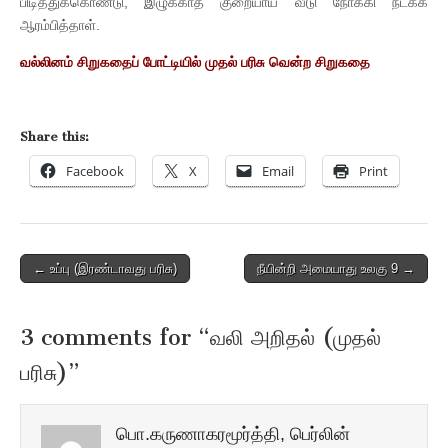
பிடித்துக்கொண்டு, இழுக்காத குறையாய் வீடு நோக்கி நடக்க
ஆரம்பித்தாள்.
வல்லினம் சிறுகதைப் போட்டியில் முதல் பரிசு வென்ற சிறுகதை
Share this:
Facebook
X
Email
Print
Post
← உப்பு (இரண்டாவது பரிசு)
நீயின்றி அமையாது உலகு 9 →
navigation
3 comments for “
வலி அறிதல் (முதல்
பரிசு)
”
பொ.கருணாகரமூர்த்தி, பெர்லின்