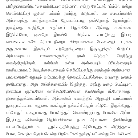
புரிந்துகொண்டு “சௌக்கியமா அம்மா?”, என்று கேட்டால் “ம்ம்ம்”, என்று
சொல்லிவிட்டு குசினி பக்கம் நகர்ந்து விடுவாள். பல சமயங்களில்
அம்மாவுக்கு வார்த்தைகளே தேவைப்படாத ஒன்றெனத் தோன்றும்.
முகத்தை சுழித்தோ, உதட்டைப் பிதுக்கியோ அல்லது கண்ணை
இடுக்கியோ, ஒன்றோ இரண்டோ விரல்கள் காட்டுவது இப்படி
சைகைகளாகவே அம்மா நிறைய விஷயங்களை பேசுவதைப் பார்க்க
குதூகலமாக இருக்கும். சற்றேறக்குறைய இருபதுக்கும் மேற்பட்ட
அம்மாவுடைய பாவனைகளுக்கு நான் அர்த்தம் தெரிந்து
வைத்திருந்தேன். என்மேல் உள்ள அன்பையும் பிரியத்தையும்
ரகசியமாகவும் வேடிக்கையாகவும் தெரிவிப்பதற்கு அதற்கும் அதிகமான
பாவனைகள் எதுவும் அம்மாவுக்கு தேவைப்பட்டதில்லை. அவளது உலகம்
தனியானது. அது அடுக்களையில் இருந்தது. அங்கு மழை பெய்யுமா,
நிலாவோ சூரியனோ வரக்கூடுமோவென திடீரென்று எப்போதாவது
நினைத்துக்கொள்வேன். அம்மாவின் உலகத்தில் அனுமதி வாங்காமல்
நுழையக்கூடிய சலுகை எனக்கும் தங்கச்சிக்கும் மட்டுமே இருக்கிறது.
எப்போதும் எதையாவது யோசித்துக் கொண்டிருப்பது போலவே அம்மா
இருப்பது ஏனென்று தெரியவில்லை. நான் அம்மாவை திடீரென்று
கட்டிப்பிடித்தால் கூட, தூக்கத்திலிருந்து அப்போதுதான் விழித்தவள்
போல, கொஞ்ச நேரம் சென்ற பிறகே ‘’கன்னுக்குட்டீ‘’ என்று சொல்லி என்