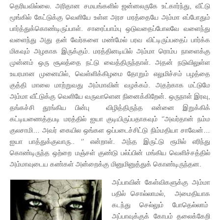
தெரியவில்லை. அரிதான சமயங்களில் ஜன்னலருகே உட்கார்ந்து, வீட்டு
மூங்கில் கேட்டுக்கு வெளியே உள்ள அரச மரத்தையே அம்மா எப்போதும்
பார்த்துக்கொண்டிருப்பாள். சாரைப்பாம்பு ஒடுவதைப்போலவே வளைந்து
வளைந்து அது தன் வேர்களை மண்மேல் பரவ விட்டிருப்பதைப் பார்க்க
மிகவும் அழகாக இருக்கும். மரத்தினடியில் அம்மா ரொம்ப நாளைக்கு
முன்னம் ஒரு சூலத்தை நட்டு வைத்திருந்தாள். அதன் நடுவிலுள்ள
உயரமான முனையில், வெள்ளிக்கிழமை தோறும் எலுமிச்சம் பழத்தை
குத்தி மாலை மாற்றுவது அம்மாவின் வழக்கம். அதற்காக மட்டுமே
அம்மா வீட்டுக்கு வெளியே வருவாளென நினைக்கிறேன். ஒருநாள் இரவு,
தங்கச்சி தூங்கிய பின்பு விழித்திருந்த என்னை இறுக்கிக்
கட்டியணைத்தபடி மரத்தில் ஐயா குடியிருப்பதாகவும் ‘’அவர்தான் நம்ம
குலசாமி… அவர் கையில ஒங்கள ஒப்படைச்சிட்டு நிம்மதியா சாவேன்…
ஐயா பாத்துக்குவாரு.. ‘’ என்றாள். அந்த இருட்டு ரூமில் எரிந்து
கொண்டிருந்த ஒற்றை மஞ்சள் குண்டு பல்ப்பின் மங்கிய வெளிச்சத்தில்
அம்மாவுடைய கண்கள் அன்றைக்கு மினுமினுத்துக் கொண்டிருந்தன.
அப்பாவின் கேள்விகளுக்கு அம்மா
பதில் சொல்லாமல், அமைதியாக
கடந்து செல்லும் போதெல்லாம்
அப்பாவுக்குக் கோபம் தலைக்கேறி