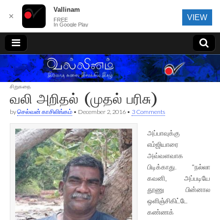
Vallinam
✕
VIEW
FREE
In Google Play
வல்லினம்
சிறுகதை
வலி அறிதல் (முதல் பரிசு)
by
செல்வன் காசிலிங்கம்
•
December 2, 2016
•
3 Comments
அப்பாவுக்கு
எம்ஜியாரை
அவ்வளவாக
பிடிக்காது. “நல்லா
கவனி, அப்படியே
தூணு பின்னால
ஒளிஞ்சிகிட்டே
கண்ணக்