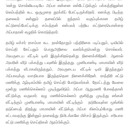
’என்று சொல்லியபடியே அப்பா என்னை எஸ்டேட்டுக்குப் பக்கத்திலுள்ள
லெம்பத்தில் கூட ஒருமுறை தூக்கிப் போட்டிருக்கிறார். எனக்கு பிடித்த
தலைவர் என்னும் தலைப்பில் ஐந்தாம் வகுப்புக்கான தமிழ்
கட்டுரைப்போட்டிக்கு சம்பந்தன் என்பவர் பற்றிய கட்டுரையொன்றை
அப்பாதான் எழுதிக் கொடுத்தார்.
தமிழ் டீச்சர் ராசம்மா கூட நாள்தோறும் பத்திரிகை படிப்பதும், டிவியில்
செய்தி கேட்பதும் பொதுஅறிவை வளர்க்குமென்று சொல்வார்.
அவருடைய வீட்டில் டிவி இருக்கிறதென்று நினைக்கிறேன். ஆனால்
அவரின் வீடு பக்கத்து டவுனில் இருந்தது. முனியாண்டி மாமாவின் வீடு
பக்கத்து வீடாகவிருந்ததும், அவருடைய வீட்டில் டிவி இருந்ததும்
அப்பாவுக்கு வசதியாக இருந்ததென நினைக்கிறேன். ராத்திரி எட்டு
மணிக்கு ஆர்டிஎம்மில் தமிழ் செய்தி போடுவார்கள். தோட்டத்து வேலை
மூன்று மணிக்கெல்லாம் முடிந்துவிடும். அப்பா ஆறுமணி போலத்தான்
வீட்டுக்கு வருவார். ஏழு மணிக்கெல்லாம் குளித்து முடித்து எங்கள்
வீட்டிற்கும் முனியாண்டி மாமாவின் வீட்டிற்கும் நடுவேயுள்ள மூங்கில்
தடுப்பைத் திறந்து மாமாவின் வீட்டுக்கு அப்பா கிளம்பும்போது மணி
எட்டாவதற்கு இன்னும் நாலைந்து நிமிடங்களே மிச்சம் இருக்கும். சரியாக
எட்டு மணிக்கு செய்திகள் ஆரம்பிக்கும்.