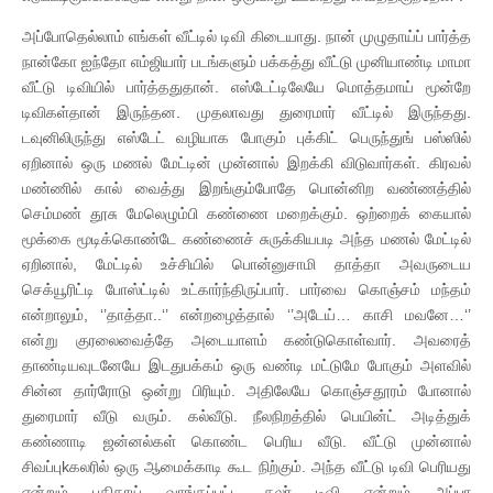
அப்போதெல்லாம் எங்கள் வீட்டில் டிவி கிடையாது. நான் முழுதாய்ப் பார்த்த
நான்கோ ஐந்தோ எம்ஜியார் படங்களும் பக்கத்து வீட்டு முனியாண்டி மாமா
வீட்டு டிவியில் பார்த்ததுதான். எஸ்டேட்டிலேயே மொத்தமாய் மூன்றே
டிவிகள்தான் இருந்தன. முதலாவது துரைமார் வீட்டில் இருந்தது.
டவுனிலிருந்து எஸ்டேட் வழியாக போகும் புக்கிட் பெருந்துங் பஸ்ஸில்
ஏறினால் ஒரு மணல் மேட்டின் முன்னால் இறக்கி விடுவார்கள். கிரவல்
மண்ணில் கால் வைத்து இறங்கும்போதே பொன்னிற வண்ணத்தில்
செம்மண் தூசு மேலெழும்பி கண்ணை மறைக்கும். ஒற்றைக் கையால்
மூக்கை மூடிக்கொண்டே கண்ணைச் சுருக்கியபடி அந்த மணல் மேட்டில்
ஏறினால், மேட்டில் உச்சியில் பொன்னுசாமி தாத்தா அவருடைய
செக்யூரிட்டி போஸ்ட்டில் உட்கார்ந்திருப்பார். பார்வை கொஞ்சம் மந்தம்
என்றாலும், ‘’தாத்தா..‘’ என்றழைத்தால் ‘’அடேய்… காசி மவனே…‘’
என்று குரலைவைத்தே அடையாளம் கண்டுகொள்வார். அவரைத்
தாண்டியவுடனேயே இடதுபக்கம் ஒரு வண்டி மட்டுமே போகும் அளவில்
சின்ன தார்ரோடு ஒன்று பிரியும். அதிலேயே கொஞ்சதூரம் போனால்
துரைமார் வீடு வரும். கல்வீடு. நீலநிறத்தில் பெயின்ட் அடித்துக்
கண்ணாடி ஜன்னல்கள் கொண்ட பெரிய வீடு. வீட்டு முன்னால்
சிவப்புkகலரில் ஒரு ஆமைக்காடி கூட நிற்கும். அந்த வீட்டு டிவி பெரியது
என்றும் புதிதாய் வாங்கப்பட்ட கலர் டிவி என்றும் அப்பா