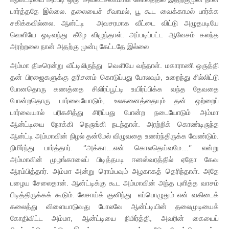
பார்த்ததே இல்லை. தலையைச் சீவாமல், பூ கூட வைக்காமல் பார்க்க
சகிக்கவில்லை. ஆன்ட்டி அவசரமாக வீட்டை விட்டு அழுதபடியே
வெளியே ஓடிவந்து கீழே விழுந்தாள். அப்படிப்பட்ட ஆவேசம் கலந்த
அரற்றலை நான் அதற்கு முன்பு கேட்டதே இல்லை
அம்மா திடீரென்று வீட்டிலிருந்து வெளியே வந்தாள். மகாராணி ஒருத்தி
தன் பிரஜைகளுக்கு தரிசனம் கொடுப்பது போலவும், உறைந்து சில்லிட்டு
போனதொரு கணத்தை சிலிர்ப்பூட்டி உயிர்ப்பிக்க வந்த தேவதை
போன்றதொரு பார்வையோடும், உலகனைத்தையும் தன் ஒற்றைப்
பார்வையால் பரிகசித்து சிரிப்பது போன்ற நடையோடும் அம்மா
ஆன்ட்டியை நோக்கி நெருங்கி நடந்தாள். அரற்றிக் கொண்டிருந்த
ஆன்ட்டி அம்மாவின் நிழல் தன்மேல் விழுவதை உணர்ந்திருக்க வேண்டும்.
நிமிர்ந்து பார்த்தார். ‘’அக்கா…என் கொலதெய்வமே…‘’ என்று
அம்மாவின் முழங்காலைப் பிடித்தபடி ஈனஸ்வரத்தில் ஏதோ கேவ
ஆரம்பித்தார். அம்மா அன்று ரொம்பவும் அழகாகத் தெரிந்தாள். அதே
பழைய சேலைதான். ஆன்ட்டிக்கு கூட அம்மாவின் அந்த புளித்த வாசம்
பிடித்திருக்கக் கூடும். லேசாய்க் குனிந்து எப்பொழுதும் என் வகிடைக்
கலைத்து விளையாடுவது போலவே ஆன்ட்டியின் தலைமுடியைக்
கோதிவிட்ட அம்மா, ஆன்ட்டியை நிமிர்த்தி, அவரின் கையைப்