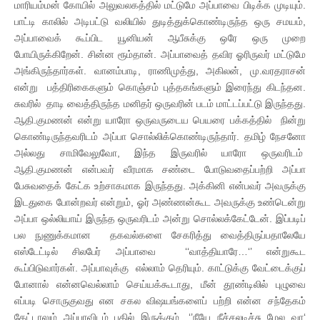
மாரியம்மன் கோயில் அலுவலகத்தில் மட்டுமே அப்பாவை பிடிக்க முடியும்.
பாட்டி காலில் அடிபட்டு வலியில் துடித்துக்கொண்டிருந்த ஒரு சமயம்,
அப்பாவைக் கூப்பிட யூனியன் ஆபீசுக்கு ஒரே ஒரு முறை
போயிருக்கிறேன். சின்ன ரூம்தான். அப்பாவைத் தவிர ஓரிருவர் மட்டுமே
அங்கிருந்தார்கள். வானம்பாடி, ராணிமுத்து, அகிலன், மு.வரதராசன்
என்று பத்திரிகைகளும் கொஞ்சம் புத்தகங்களும் இரைந்து கிடந்தன.
சுவரில் தாடி வைத்திருந்த மனிதர் ஒருவரின் படம் மாட்டப்பட்டு இருந்தது.
ஆதி.குமணன் என்று யாரோ ஒருவருடைய பெயரை பக்கத்தில் நின்று
கொண்டிருந்தவரிடம் அப்பா சொல்லிக்கொண்டிருந்தார். தமிழ் நேசனோ
அல்லது சாமிவேலுவோ, இந்த இருவரில் யாரோ ஒருவரிடம்
ஆதி.குமணன் என்பவர் வீரமாக சண்டை போடுவதைப்பற்றி அப்பா
பேசுவதைக் கேட்க உற்சாகமாக இருந்தது. அக்கினி என்பவர் அவருக்கு
இடதுகை போன்றவர் என்றும், ஓர் அண்ணன்கூட அவருக்கு உண்டென்று
அப்பா ஒல்லியாய் இருந்த ஒருவரிடம் அன்று சொல்லக்கேட்டேன். இப்படிப்
பல நுணுக்கமான தகவல்களை சேகரித்து வைத்திருப்பதாலேயே
எஸ்டேட்டில் சிலபேர் அப்பாவை ‘‘வாத்தியாரே…‘’ என்றுகூட
கூப்பிடுவார்கள். அப்பாவுக்கு எல்லாம் தெரியும். காட்டுக்கு வேட்டைக்குப்
போனால் என்னவெல்லாம் செய்யக்கூடாது, மீன் தூண்டிலில் புழுவை
எப்படி சொருகுவது என சகல விஷயங்களைப் பற்றி என்ன சந்தேகம்
கேட்டாலும் அப்பாவிடம் பதில் இருக்கும். ‘’நீயே நீச்சலடிச்சு மேல வா‘