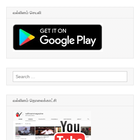
வல்லினம் செயலி
Search
for:
வல்லினம் தொலைக்காட்சி