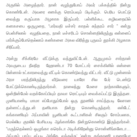
அருகில் அழைத்தார். நான் எழுந்துபோய் அவர் பக்கத்தில் நின்று
கொண்டேன். அவரை எனக்கு ரொம்பவும் பிடிக்கும். பெரிய பொட்டு
வைத்து கருப்பாக அழகாக இருப்பார். பள்ளிக்கூட கழிவறையில்
கனகசபை ஒருமுறை, “பார்வதி டீச்சர் காதல் சுந்தரம் சார் ” என்று
பென்சிலால் எழுதியதை, நான் டீச்சரிடம் சொன்னதிலிருந்து என்னைப்
பார்க்கும்போதெல்லாம் கண்களை அகல விரித்து புருவம் தூக்கி அழகாக
சிரிப்பார்.
அன்று சீக்கிரமே வீட்டுக்கு வந்துவிட்டேன். ஆறுமுகம் சார்தான்
அவருடைய நீலநிற ஹோண்டா 70 மோட்டார் சைக்கிளில் என்னை
பின்னால் உட்காரவைத்து வீட்டில் கொண்டுவந்து விட்டார். வீட்டு முன்னால்
அரச மரத்திலிருந்து வீடுவரை யாரோ சில பேர் டெண்டு
போட்டுக்கொண்டிருந்தார்கள். நாலைந்து மேசை நாற்காலிகளும்,
ஒன்றின்மேல் வறக்கோப்பியும் தாவா ரொட்டியும் வைக்கப்பட்டு இருந்தன.
முனியாண்டி மாமா எப்போதும்போல் ஒரு தூணில் சாய்ந்தபடி லேசான
தள்ளாட்டத்துடன் தனியாக நின்று கொண்டிருந்தார். எஸ்டேட்
கங்காணியும் அப்பாவின் யூனியன் கூட்டாளிகள் சிலரும் சோம்பலாக,
மெல்லிய குரலில் பேசியபடி ஆங்காங்கே நின்றுகொண்டு இருந்தார்கள்.
“மருந்தெல்லாம் ஒழுங்கா கரெக்டா அடிக்கிறேன்னு சொன்னீங்களேடா…
அப்புறம் பாம்பு எப்படி அங்கே வந்துச்சு‘ ’என்று கங்காணி யாரையோ