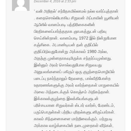
December 4, 2016 at 2:33 pm
‘ வலி அறிதல்’ சந்தேகமில்லாமல் நல்ல வார்ப்புத்தான்
. கதைசொல்லியாகிய சிறுவன் அப்பாவின் யூனியன்
ஆபீஸில் வானம்பாடி பத்திரிகைகளின்
பிரதிகளைப்பார்த்ததாக ஞாபகத்துடன் பதிவு
செய்கின்றான். வானம்பாடி 1972 இல் நின்றுபோன
சஞ்சிகை. அ.பாண்டியன் தன் குறிப்பில்
குறிப்பிடுவதுபோன்று அக்காலம் 1980 அல்ல,
அதற்கு முன்னதாகவுமிருக்க சந்தர்ப்பமுள்ளது.
இன்னும் அவர் சொல்வதுபோல சிறுவயது
அனுபவங்களைப் பகிரும் ஒரு குழந்தைமொழியில்
படைப்பு நகர்ந்தாலும் தேவதை, பால்வீதிபோன்ற
உதாரணங்களுக்கு அவர் வார்த்தைகள் மாறுகையில்
அவை அந்நடைக்குக் கொஞ்சம் அதிகந்தான்.
இக்காலக்குழந்தை இலக்கியங்களுடன்
பரிச்சயமான சிறுவர்கள் ஸ்டார் வார்ஸ், பேரண்டம்,
பருப்பொருள்கள் பற்றிய புரிதல்களுடனிருப்பார்கள்.
காலம் சிந்தனைகளை மாற்றிவைக்கும். மற்றுபடி
அக்கால வாழ்க்கையின் நடைமுறைகள் வீடுகள்,