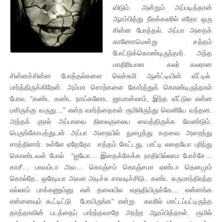
விடும். அன்றும் அப்படித்தான்
ஆரம்பித்து நீலக்கலரில் எதோ ஒரு
சின்ன போத்தல். அப்பா அதைக்
காணோமென்று சத்தம்
போட்டுக்கொண்டிருந்தார். அந்த
மாதிரியான கலர் கலரான
சின்னச்சின்ன போத்தல்களை லெச்சுமி ஆன்ட்டியின் வீட்டில்
பார்த்திருக்கிறேன். அம்மா சொற்களை கோர்த்துக் கொண்டிருந்தாள்
போல. “கண்ட கண்ட நாய்களோட ஜாமான்லாம், இந்த வீட்டுல என்ன
மசிருக்கு வருது…” என்ற வார்த்தைகள் ரூமிலிருந்து வெளியே வந்தன.
அந்தக் குரல் அப்பாவை நிலைகுலைய வைத்திருக்க வேண்டும்.
பெருங்கோபத்துடன் அப்பா அறையில் நுழைந்து கதவை அறைந்து
சாத்தினார். உள்ளே ஏதேதோ சத்தம் கேட்டது. பாட்டி எதையோ புரிந்து
கொண்டவள் போல் “ஐயோ… இதைக்கேக்க நாதியில்லாம போச்சே…
காசீ… பாவம்டா அவ… கொஞ்சம் கொஞ்சமா ஏண்டா தெனமும்
கொல்றே.. ஒரேடியா அவள அடிச்சு சாவடிச்சிடு.. கண்ட கருமாந்திரத்த
எல்லாம் பாக்கணும்னு என் தலையில எளுதியிருக்கே… என்னங்க
என்னையும் கூட்டிட்டு போயிருங்க“ என்று சுவரில் மாட்டப்பட்டிருந்த
தாத்தாவின் படத்தைப் பார்த்தவாறே அரற்ற ஆரம்பித்தாள். ரூமில்