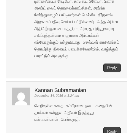
டிரான்ஸிஸ்டர் றேடியோ, காஸெட் பிளேயர், பிளாக்
அண்ட் வைட் தொலைக்காட்சிகள், அங்கே
சேர்ந்துவாழும் பாட்டிமார்கள் மெல்லிய தீற்றலால்
அழகாகப்பதிவு செய்யப்பட்டுள்ளனர். அந்த அம்மா
அதிஅற்புதமான பாத்திரம், அவரது புரிந்துணர்வு
சகிப்புத்தன்மை சாதாரண அம்மாக்கள்
எல்லோருக்கும் வந்துவிடாது. செல்வன் காசிலிங்கம்
தொடர்ந்து நிறையப் படைக்கவேண்டும். வாழ்த்தும்
பாராட்டும் அவருக்கு.
Reply
Kannan Subramanian
December 14, 2016 at 1:24 am
செறிவுள்ள கதை. கம்பீரமான நடை. கதையின்
தாக்கம் என்னுள் அதிகம் இருந்தது.
எஸ்.கண்ணன், பெங்களூர்.
Reply