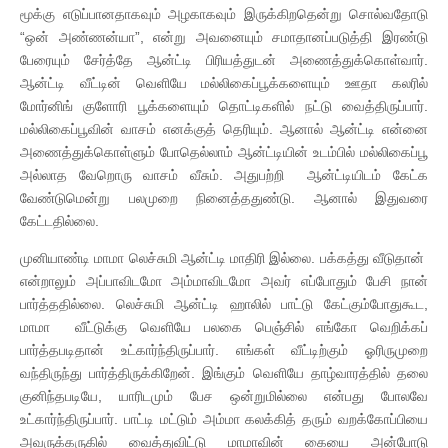
மூக்கு எடுப்பானதாகவும் அழகாகவும் இருக்கிறதென்று சொல்வதோடு
“ஒன் அண்ணன்யா”, என்று அவனையும் சமாதானப்படுத்தி இரண்டு
பேரையும் சேர்த்தே ஆன்ட்டி பிரியத்துடன் அணைத்துக்கொள்வார்.
ஆன்ட்டி வீட்டின் வெளியே மல்லிகைப்பூக்களையும் ஊதா கலரில்
மோர்னிங் குளோரி பூக்களையும் தொட்டிகளில் நட்டு வைத்திருப்பார்.
மல்லிகைப்பூவின் வாசம் எனக்குத் தெரியும். ஆனால் ஆன்ட்டி என்னை
அணைத்துக்கொள்ளும் போதெல்லாம் ஆன்ட்டியின் உடம்பில் மல்லிகைப்பூ
அல்லாத வேறொரு வாசம் வீசும். அதுபற்றி ஆன்ட்டியிடம் கேட்க
வேண்டுமென்று பலமுறை நினைத்ததுண்டு. ஆனால் இதுவரை
கேட்டதில்லை.
முனியாண்டி மாமா லெச்சுமி ஆன்ட்டி மாதிரி இல்லை. பக்கத்து வீடுதான்
என்றாலும் அப்பாவிடமோ அம்மாவிடமோ அவர் எப்போதும் பேசி நான்
பார்த்ததில்லை. லெச்சுமி ஆன்ட்டி ஹாலில் பாட்டு கேட்கும்போதுகூட,
மாமா வீட்டுக்கு வெளியே பலகை பெஞ்சில் எங்கோ வெறிக்கப்
பார்த்தபடிதான் உட்கார்ந்திருப்பார். எங்கள் வீட்டிற்கும் ஓரிருமுறை
வந்திருந்து பார்த்திருக்கிறேன். இங்கும் வெளியே தாழ்வாரத்தில் தலை
குனிந்தபடியே, யாரிடமும் பேச ஒன்றுமில்லை என்பது போலவே
உட்கார்ந்திருப்பார். பாட்டி மட்டும் அம்மா கலக்கித் தரும் வறக்கோப்பியை
அவருக்கருகில் வைத்துவிட்டு மாமாவின் கையை அன்போடு