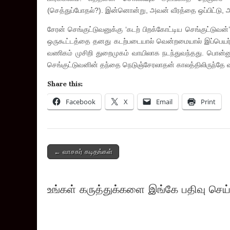
(செத்துப்போதல்?). இன்னொன்று, அவன் வீரத்தை ஒப்பிட்டு
சேரன் செங்குட்டுவனுக்கு ‘கடற் பிறக்கோட்டிய செங்குட்டுவன
ஒருகூட்டத்தை தனது கடற்படையால் வென்றமையால் இப்பெயர். ச
வணிகம் முசிறி துறைமுகம் வாயிலாக நடந்துவந்தது. பொன்னு
செங்குட்டுவனின் தந்தை நெடுஞ்சேரலாதன் காலத்திலிருந்தே வ
Share this:
Facebook
X
Email
Print
Post
← வாசகர் கடிதங்கள்
navigation
உங்கள் கருத்துக்களை இங்கே பதிவு செய்