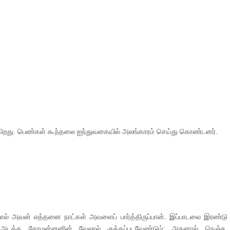
 வருகிறது. பெண்கள் கூந்தலை ஐந்துவகையில் அலங்காரம் செய்து கொண்டனர்.
ல் அவன் எத்தனை நாட்கள் அவளைப் பார்த்திருப்பான். இப்பாடலை இரண்டு 
அடக்க சேரமன்னனின் வேலால் குத்தப்படவேண்டும்; அதனால் நெஞ்சு 