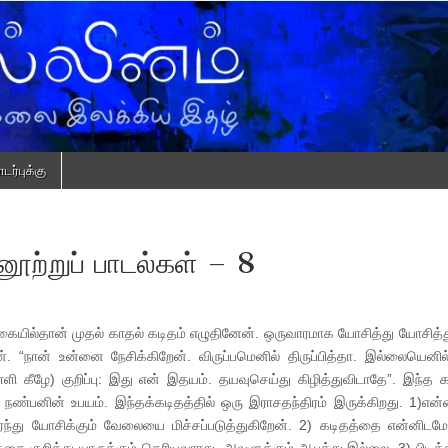
ர்புக்கு
ற்றுப் பாடல்கள் – 8
க்கையில்தான் முதல் காதல் கடிதம் எழுதினேன். ஒருவாரமாக யோசித்து யோசித்த
். “நான் உன்னை நேசிக்கிறேன். விருப்பமெனில் திருப்பித்தா. இல்லையெனில்
ள்ளி கீழே) குறிப்பு: இது என் இதயம். தயவுசெய்து கிழித்துவிடாதே”. இந்த க
ண்பனின் உபயம். இந்தக்கடிதத்தில் ஒரு இராசதந்திரம் இருக்கிறது. 1)எ
ந்து யோசிக்கும் வேலையை மிச்சப்படுத்துகிறேன். 2) கடிதத்தை என்னிடமே த