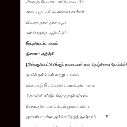
அவனது வேல் உன் மார்பில் பாயட்டும்
அடையமுடியாப் பெண்ணை எண்ணி
நீங்காத் துயர் துயர் தரும்
உன் செருக்கு அழியட்டும்
இயற்றியவர்: பரணர்
திணை :
குறிஞ்சி
[
அல்லகுறிப்பட்டு நீங்குந் தலைமகன் தன் நெஞ்சினை
நோக்கிச்
தாவில் நன்பொன் தைஇய பாவை
விண்தவழ் இளவெயில் கொண்டநின் றன்ன
மிகுகவின் எய்திய தொகுகுரல் ஐம்பால்
கிளையரில் நாணல் கிழங்குமணற் கீன்ற
முளையோ ரன்ன முள்ளெயிற்றுத் துவர்வாய் 5