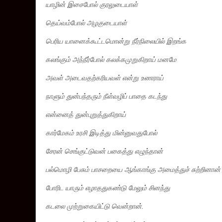
யாழின் இசைபோல் குரலுடையாள்
தெய்வம்போல் அழகுடையாள்
பெரிய யானைக்கூட்டமொன்று நீர்நிலையில் இறங்க
கலங்கும் அந்நீர்போல் கலக்கமுறுகிறாய் மனமே
அவள் அடைவதற்கரியவள் என்று உணராய்
நாளும் துன்பந்தரும் நீள்வழிப் பாதை கடந்து
என்னைத் துன்புறுத்துகிறாய்
கார்மேகம் உரசி இடித்து மின்னுவதுபோல்
சேரன் செங்குட்டுவன் பகைத்து எழுந்தான்
பல்மொழி பேசும் பாசறையை ஆங்காங்கு அமைத்துச் சுற்றினான்
போரிட யாரும் எழாததுகண்டு மேலும் சினந்து
கடலை முற்றுகையிட்டு வென்றான்.