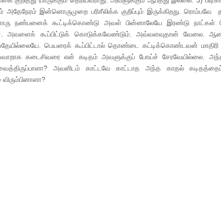
கை குறித்து யாருக்கும் தெரியவராது. அவளுக்கும் ஆபத்து இல்லை. 3) பிடிக்க
லும் அதேநேரம் இன்னொருமுறை பரிசீலிக்க குறிப்பும் இருக்கிறது. ரொம்பவே 
னொரு நண்பனைக் கூட்டிக்கொண்டு அவள் பின்னாலேயே இரண்டு நாட்கள்
். அவளைக் கூப்பிட்டுக் கொடுக்கவேண்டும். அவ்வளவுதான் வேலை. ஆன
யதேயில்லையே. பெயரைக் கூப்பிட்டால் தொண்டை கட்டிக்கொண்டவன் மாதிரி 
்வாறாக கடைசிவரை என் கடிதம் அவளுக்குப் போய்ச் சேரவேயில்லை. அந்
த்திருப்பாளா? அவளிடம் காட்டவே காட்டாத அந்த காதல் கடிதத்தைப்
 விரும்பினாளா?