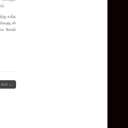
ம்.
த்து வந்த
னர்களுடன்
க்க சேரன்
பரிசு) →