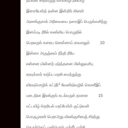
நயவன் தைவருஞ் செவ்வழி நல்யாழ்
இசையோர்த் தன்ன இன்தீங் கிளவி
அணங்குசால் அரிவையை நசைஇப் பெருங்களிற்று
இனம்படி நீரில் கலங்கிய பொழுதில்
பெறலருங் கரைய ளென்னாய் வைகலும் 10
இன்னா அருஞ்சுரம் நீந்தி நீயே
என்னை யின்னற் படுத்தனை மின்னுவசிபு
உரவுக்கார் கடுப்ப மறலி மைந்துற்று
1
விரவுமொழிக் கட்டூர்
வேண்டுவழிக் கொளீஇப்
படைநிலா இலங்குங் கடல்மருள் தானை 15
மட்டவிழ் தெரியல் மறப்போர்க் குட்டுவன்
பொருமுரண் பெறாஅது விலங்குசினஞ் சிறந்து
செருச்செய் முன்பொடு முந்நீர் முற்றி