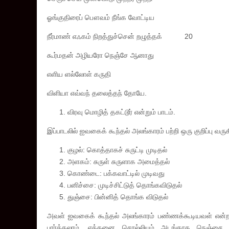
ஓங்குதிரைப் பௌவம் நீங்க வோட்டிய
நீர்மாண் எஃகம் நிறத்துச்சென் றழுத்தக் 20
கூர்மதன் அழியரோ நெஞ்சே ஆனாது
எளிய ளல்லோள் கருதி
விளியா எவ்வந் தலைத்தந் தோயே.
விரவு மொழித் தகட்டூர் என்றும் பாடம்.
இப்பாடலில் ஐவகைக் கூந்தல் அலங்காரம் பற்றி ஒரு குறிப்பு
குழல்: கொத்தாகச் சுருட்டி முடிதல்
அளகம்: சுருள் சுருளாக அமைத்தல்
கொண்டை: பக்கவாட்டில் முடிவது
பனிச்சை: முடிச்சிட்டுத் தொங்கவிடுதல்
துஞ்சை: பின்னித் தொங்க விடுதல்
அவள் ஐவகைக் கூந்தல் அலங்காரம் பண்ணக்கூடியவள் என்றா
பார்க்கலாம். எத்தனை சொல்லியும் அடங்காத நெஞ்சை 