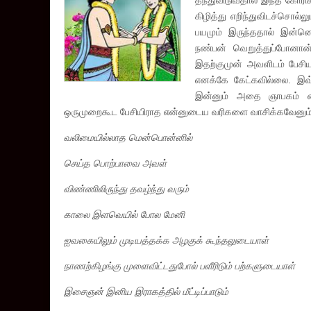
தந்துவிடுவதால் இந்த கோரிக்
கிழித்து எறிந்துவிடச்சொல்
பயமும் இருந்ததால் இன்
நண்பன் வெறுத்துப்போனான
இதற்குமுன் அவளிடம் பேசி
எனக்கே கேட்கவில்லை. இவ
இன்னும் அதை ஞாபகம் வை
ஒருமுறைகூட பேசியிராத என்னுடைய வரிகளை வாசிக்கவேனும்
வலிமையில்லாத மென்பொன்னில்
செய்த பொற்பாவை அவள்
விண்ணிலிருந்து தவழ்ந்து வரும்
காலை இளவெயில் போல மேனி
ஐவகையிலும் முடியத்தக்க அழகுக் கூந்தலுடையாள்
நாணற்கிழங்கு முளைவிட்டதுபோல் பளீரிடும் பற்களுடையாள்
இசைஞன் இனிய இராகத்தில் மீட்டிப்பாடும்