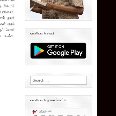
ாவிட்டால்
தயக்கமும்
 போனோம்.
ால் நான்
என் குரல்
தப் பெண்
வல்லினம் செயலி
 படிக்க,
Search
for:
வல்லினம் தொலைக்காட்சி