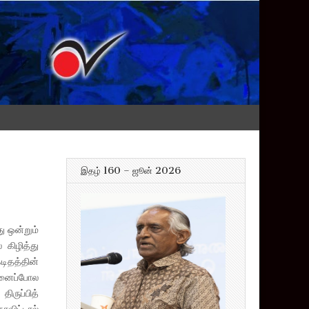
இதழ் 160 – ஜூன் 2026
ு ஒன்றும்
 கிழித்து
டிதத்தின்
ன்னைப்போல
ிருப்பித்