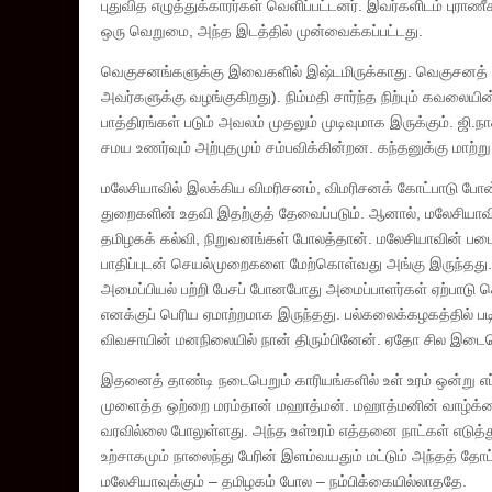
புதுவித எழுத்துக்காரர்கள் வெளிப்பட்டனர். இவர்களிடம் புரா
ஒரு வெறுமை, அந்த இடத்தில் முன்வைக்கப்பட்டது.
வெகுசனங்களுக்கு இவைகளில் இஷ்டமிருக்காது. வெகுசனத் தமிழ
அவர்களுக்கு வழங்குகிறது). நிம்மதி சார்ந்த நிற்பும் கவலைய
பாத்திரங்கள் படும் அவலம் முதலும் முடிவுமாக இருக்கும். ஜ
சமய உணர்வும் அற்புதமும் சம்பவிக்கின்றன. கந்தனுக்கு மாற்
மலேசியாவில் இலக்கிய விமரிசனம், விமரிசனக் கோட்பாடு போன்
துறைகளின் உதவி இதற்குத் தேவைப்படும். ஆனால், மலேசியாவி
தமிழகக் கல்வி, நிறுவனங்கள் போலத்தான். மலேசியாவின் படை
பாதிப்புடன் செயல்முறைகளை மேற்கொள்வது அங்கு இருந்தது. 
அமைப்பியல் பற்றி பேசப் போனபோது அமைப்பாளர்கள் ஏற்பாடு செய
எனக்குப் பெரிய ஏமாற்றமாக இருந்தது. பல்கலைக்கழகத்தில் படி
விவசாயின் மனநிலையில் நான் திரும்பினேன். ஏதோ சில இடைவெ
இதனைத் தாண்டி நடைபெறும் காரியங்களில் உள் உரம் ஒன்று எப்
முளைத்த ஒற்றை மரம்தான் மஹாத்மன். மஹாத்மனின் வாழ்க்க
வரவில்லை போலுள்ளது. அந்த உள்உரம் எத்தனை நாட்கள் எடுத்
உற்சாகமும் நாலைந்து பேரின் இளம்வயதும் மட்டும் அந்தத் தோ
மலேசியாவுக்கும் – தமிழகம் போல – நம்பிக்கையில்லாததே.