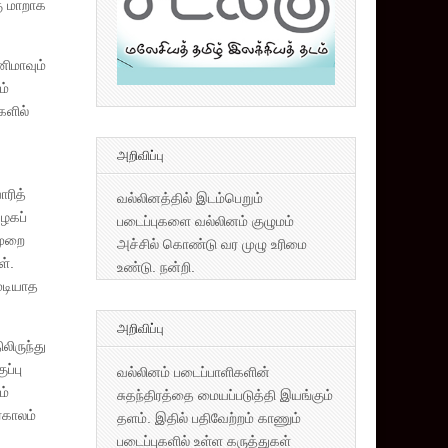
கு மாறாக
ிமாவும்
ம்
களில்
அறிவிப்பு
ரித்
வல்லினத்தில் இடம்பெறும்
கழகப்
படைப்புகளை வல்லினம் குழுமம்
முறை
அச்சில் கொண்டு வர முழு உரிமை
ள்.
உண்டு. நன்றி.
முடியாத
அறிவிப்பு
லிருந்து
ப்பு
வல்லினம் படைப்பாளிகளின்
ம்
சுதந்திரத்தை மையப்படுத்தி இயங்கும்
்காலம்
தளம். இதில் பதிவேற்றம் காணும்
படைப்புகளில் உள்ள கருத்துகள்