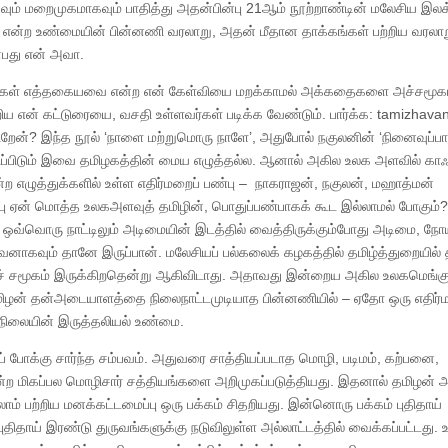
ம் மறைமுகமாகவும் பாதித்து அதன்பின்பு 21ஆம் நூற்றாண்டின் மலேசிய இலக
 என்ற உண்மையின் பின்னணி வரலாறு, அதன் மீதான தாக்கங்கள் பற்றிய வரலாற
பது என் அவா.
்திகள் எத்தகையவை என்ற என் கேள்வியை மறக்காமல் அக்கதைகளை அச்சமூக
ய என் கட்டுரையை, வசதி உள்ளவர்கள் படிக்க வேண்டும். பார்க்க: tamizhava
ருகிறேன்? இந்த நூல் ‘நாளை மற்றுமொரு நாளே’, அதுபோல் நகுலனின் ‘நினைவுப்ப
றிப்பிடும் இவை தமிழகத்தின் மைய எழுத்தல்ல. ஆனால் அகில உலக அளவில் காஃ
எழுத்துக்களில் உள்ள எதிர்மறைப் பண்பு – நாகராஜன், நகுலன், மஹாத்மன்
ஏன் மொத்த உலகஅளவுத் தமிழின், பொதுப்பண்பாகக் கூட இல்லாமல் போகும்?
்னை ஒவ்வொரு நாட்டிலும் அடிமையின் இடத்தில் வைத்திருக்கும்போது அடிமை, ந
ாகவும் தானே இருப்பான். மலேசியப் பல்கலைக் கழகத்தில் தமிழ்த்துறையில் த
ிழ்ச் சமூகம் இருக்கிறதென்று ஆகிவிடாது. அதாவது இன்றைய அகில உலகமெங்கு
தமிழன் தன்அடையாளத்தை நிலைநாட்டமுடியாத பின்னணியில் – ஏதோ ஒரு எதிர்
நிலையின் இருத்தலியல் உண்மை.
 போக்கு சார்ந்த சம்பவம். அதுவரை சாத்தியப்படாத மொழி, படிமம், கற்பனை,
போன்ற மிகப்பல மொழிசார் சத்தியங்களை அறிமுகப்படுத்தியது. இதனால் தமிழன் அ
்லாம் பற்றிய மனக்கட்டமைப்பு ஒரு பக்கம் சிதறியது. இன்னொரு பக்கம் புதிதாய்
ிதாய் இரண்டு துருவங்களுக்கு நடுவிலுள்ள அல்லாட்டத்தில் வைக்கப்பட்டது. உற