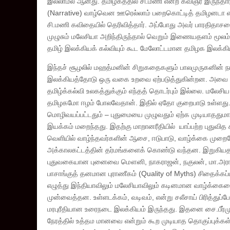
இல்லாமல் ஆனது. தமிழகத்தில் சி.மணி என்ற கவிஞர் இருந்தார்
(Narrative) வாழ்வென ஊரெல்லாம் பறைகொட்டித் தமிழனடா எ
சி.மணி கவிதையில் தெரிவித்தார். அப்போது அவர் பாரதிதாசனை
முழுசும் மலேசியா அறிந்திருந்தால் வெறும் இணையதளம் மூலம்
தமிழ் இலக்கியக் கல்வியும் கூட மேலோட்டமான தமிழக இலக்கிய
இந்தச் சூழலில் மஹத்மனின் சிறுகதைகளும் பாலமுருகனின்
இலக்கியத்தோடு ஒரு வகை உறவை ஏற்படுத்துகின்றன. அவை தான
தமிழ்க்கல்வி உலகத்துக்கும் எந்தத் தொடர்பும் இல்லை. மலேசி
தமிழகமோ ஈழம் போலவேதான். இதில் ஏதோ குறைபாடு உள்ளது. தம
மொழிவயப்பட்டதும் – புதுமையை முழுவதும் ஏற்க முடியாததுமான 
இயக்கம் மறைந்தது. இதற்கு மாறானரீதியில் யாப்பற்ற புதுவி
வெளியில் வாழ்ந்தவர்களின் ஆசை, ஈடுபாடு, வாழ்க்கை முறை
அக்காலகட்டத்தின் தர்மங்களைக் கொண்டு வந்தன. இறுகியதான
புதுவகையான புனைவை மௌனி, நாகராஜன், நகுலன், மா.அரங்க
பாசாங்குத் தனமான புராணீகம் (Quality of Myths) சிதைக்கப்ப
எழுத்து இந்தியாவிலும் மலேசியாவிலும் கடினமான வாழ்க்கையை
முன்வைத்தன. உள்ளடக்கம், வடிவம், என்று சலீசாய் பிரித்து
மரபுரீதியான உரைநடை இலக்கியம் இருந்தது. இதனை சை.பீர்முக
நேரத்தில் உத்தம மானவை என்றும் கூற முடியாத தொகுப்புக்கள