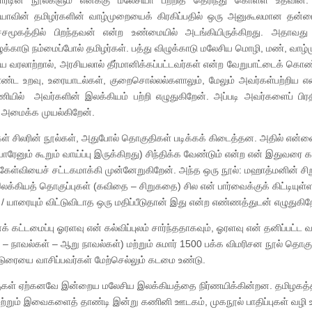
ோர்டின் நூல்களும் எனக்கு மலேசியா பற்றித் தெரிந்து கொள்ள உதவின. 
யாவின் தமிழர்களின் வாழ்முறையைக் கிரகிப்பதில் ஒரு அனுகூலமான தன்மை
ச்சமூகத்தில் பிறந்தவன் என்ற உண்மையில் அடங்கியிருக்கிறது. அதாவது
ுக்காடு நம்மைப்போல் தமிழர்கள். பத்து விழுக்காடு மலேசிய மொழி, மண், வாழ்
ய வரலாற்றால், அரசியலால் தீர்மானிக்கப்பட்டவர்கள் என்ற வேறுபாட்டைக் கொண
்ட உறவு, உரையாடல்கள், குறைசொல்லல்களாலும், மேலும் அவர்கள்பற்றிய 
ல் அவர்களின் இலக்கியம் பற்றி எழுதுகிறேன். அப்படி அவர்களைப் பிரதி
ை அமைக்க முயல்கிறேன்.
்கள் சிலரின் நூல்கள், அதுபோல் தொகுதிகள் படிக்கக் கிடைத்தன. அதில் என்ன
ேனும் கூறும் வாய்ப்பு இருக்கிறது) சிந்திக்க வேண்டும் என்ற என் இதுவரை 
்ற கேள்வியைச் சட்டகமாக்கி முன்னேறுகிறேன். அந்த ஒரு நூல்: மஹாத்மனின் ச
இலக்கியத் தொகுப்புகள் (கவிதை – சிறுகதை) சில என் பார்வைக்குக் கிட்டியுள
 / யாரையும் விட்டுவிடாத ஒரு மதிப்பீடுதான் இது என்ற எண்ணத்துடன் எழுதுகிற
 கட்டமைப்பு ஓரளவு என் கல்விப்புலம் சார்ந்ததாகவும், ஓரளவு என் தனிப்பட்ட வாச
) – நாவல்கள் – ஆறு நாவல்கள்) மற்றும் சுமார் 1500 பக்க விமரிசன நூல் தொகுப
ுரையை வாசிப்பவர்கள் மேற்செல்லும் கடமை உண்டு.
க்குகள் ஏற்கனவே இன்றைய மலேசிய இலக்கியத்தை நிர்ணயிக்கின்றன. தமிழகத்
மற்றும் இவைகளைத் தாண்டி இன்று கணினி ஊடகம், முகநூல் பாதிப்புகள் வழி உ