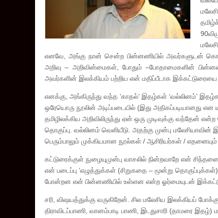
வில்ப
மலேசி
தமிழ்
90விழ
மலேசி
எனவே, அங்கு நான் சென்ற பின்னணியில் அவர்களுடன் கொண
அறிவு – அறிவின்மைகள், போதும் –போதாமைகளின் பின்னணியி
அவர்களின் இலக்கியம் பற்றிய என் மதிப்பீடாக இக்கட்டுரைய
எனக்கு, அங்கிருந்து வந்த ‘காதல்’ இதழ்கள் ‘வல்லினம்’ இதழ
ஒரேயொரு நூலின் அடிப்படையில் (இது அதிகப்படியானது என யார
தமிழிலக்கிய அறிவிலிருந்து ஏன் ஒரு முடிவுக்கு வந்தேன் என
தொகுப்பு. வல்லினம் வெளியீடு. அதற்கு முன்பு மலேசியாவின் 
பெரும்பாலும் முக்கியமான நூல்கள் / ஆசிரியர்கள் / எதனையும்
கட்டுரைக்குள் நுழையுமுன்பு வாசலில் நின்றவாறே என் சிந்தனைக்
என் படைப்பு ‘எழுத்துக்கள் (சிறுகதை – மூன்று தொகுப்புக்கள்
போன்றன என் பின்னணியில் உள்ளன என்ற ஓர்மையுடன் இக்கட்ட
சரி, விஷயத்துக்கு வருகிறேன். சில மலேசிய இலக்கியப் போ
திராவிடப்பாணி, வானம்பாடி பாணி, இடதுசாரி (தாமரை இதழ்) 