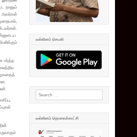
இவற்றில்
, நானும்
 அவர்கள்
முறையால்,
்டவர்கள்.
என்னுடைய
வல்லினம் செயலி
பலிக்கும்
ை ஈர்த்த
காலத்திய
ிறுகதைத்
்ளன.
ேன்.
Search
for:
ிப்பு,
்புகள்
வல்லினம் தொலைக்காட்சி
தின்
ருவாகும்