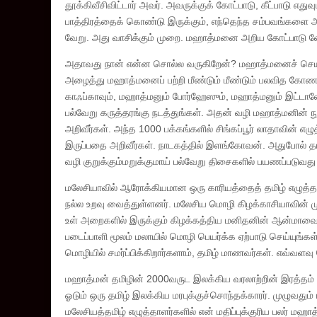
தூக்கிவீசிவிட்டார் அவர். அவருக்குக் கோட்பாடு, கீட்பாடு எது
பாத்திரத்தைக் கொண்டு இருக்கும், எந்தெந்த சம்பவங்களை அட
வேறு. அது வாசிக்கும் முறை. மஹாத்மனை அறிய கோட்பாடு வேண
அதாவது நான் என்ன சொல்ல வருகிறேன்? மஹாத்மனைச் செயல்மு
அழைத்து மஹாத்மனைப் பற்றி மீண்டும் மீண்டும் பலவித கோண
காஃப்காவும், மஹாத்மனும் போர்ஹேஸும், மஹாத்மனும் இட்டால
பல்வேறு கருத்தரங்கு நடத்துங்கள். அதன் வழி மஹாத்மனின் ந
அறிவீர்கள். அந்த 1000 பக்கங்களில் சிங்கப்பூர் லாதாவின் எழு
இருப்பதை அறிவீர்கள். நாடகத்தில் இளங்கோவன். அதுபோல் தம
வழி குறுக்கும்மறுக்குமாய் பல்வேறு திசைகளில் பயணப்படுவது 
மலேசியாவில் ஆரோக்கியமான ஒரு காரியத்தைத் தமிழ் எழுத
நல்ல உறவு வைத்துள்ளனர். மலேசிய மொழி கிழக்காசியாவின்
உள் அறைகளில் இருக்கும் கிழக்கத்திய மனிதனின் ஆன்மா
படைப்பாளி மூலம் மலாயில் மொழி பெயர்க்க ஏற்பாடு செய்யுங்கள்
மொழியில் சமர்ப்பிக்கிறார்களாம், தமிழ் மாணவர்கள். எவ்வளவ
மஹாத்மன் தமிழின் 2000வருட இலக்கிய வரலாற்றின் இரத்தம் ஓடு
ஓடும் ஒரு தமிழ் இலக்கிய மரபுக்குச்சொந்தக்காரர். முழுவது
மலேசியத்தமிழ் எழுத்தாளர்களில் என் மதிப்புக்குரிய பலர் மஹ