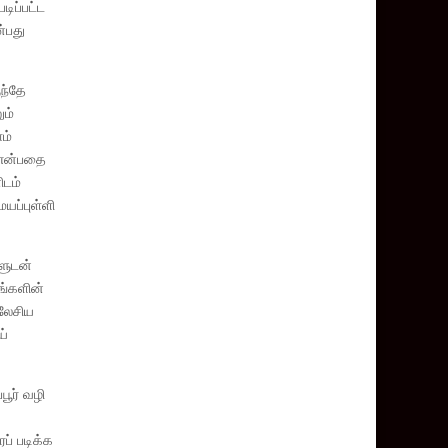
டிப்பட்ட
்பது
ந்தே
ும்
ம்
் என்பதை
ிடம்
யப்புள்ளி
களுடன்
ங்களின்
லேசிய
ய்
பூர் வழி
ப் படிக்க