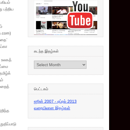
்கியம்
ு பற்றிய
ம்
n.com)
ாதை’
ப்கா
கடந்த இதழ்கள்
 உலகத்
கடந்த
ோய்மை
இதழ்கள்
மிழ்க்
ம்
மறைத்
பெட்டகம்
ஜூன் 2007 - ஏப்ரல் 2013
வரையிலான இதழ்கள்
றிந்த
ுதிப்பாடு