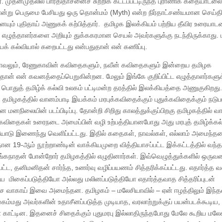
. முதன்முதலில் பாரதிதாசனைச் சுற்றிக் கட்டப்பட்டிருந்த புராணிக கதையாடலை
ன்று பெருமை பேசியது ஒரு தொன்மம் (Myth) என்ற நிர்தாட்சண்யமான செய்
யும் புதிதாய் அணுகக் கற்பித்தார். தமிழக இலக்கியம் பற்றிய தீவிர உரையா
 எழுத்தாளர்களை அறியும் துக்ககரமான செயல் அவர்களுக்கு நடந்திருக்காது.
க் கல்வியால் கறைபட்டது என்பதுதான் என் கணிப்பு.
 நாவலும், ரேணுகாவின் கவிதைகளும், நவீன் கவிதைகளும் இன்றைய தமிழக
் என் கவனத்தைப்பெறுகின்றன. மேலும் இங்கே குறிப்பிட்ட எழுத்தாளர்களுக்
ய பொதுத் தமிழ்க் கல்வி உலகம் பட்டிமன்ற தரத்தில் இலக்கியத்தை அணுகுகிறது.
ிழகத்தில் வானம்பாடி இயக்கம் மரபுக்கவிதைக்கும் புதுக்கவிதைக்கும் நடுப
மனநிலையின் படப்பிடிப்பு. தோன்றி சிறிது காலத்துக்குப்பிறகு தமிழகத்தில் வ
த கவிதைகள் உரைநடை அமைப்பின் வழி உற்பத்தியானபோது அது மரபுத் தமிழ்க்கல்
யோடு இணைந்து வெளிப்பட்டது. இதில் கதைகள், நாவல்கள், எல்லாம் அமைந்த
 19-ஆம் நூற்றாண்டின் வாக்கியமுறை வித்தியாசப்பட்ட இக்கட்டத்தில் வந்த
நாதன் போன்றோர் தமிழகத்தில் எழுதினார்கள். இவ்வெழுத்துக்களில் ஒருவ
ட்ட, தனிமனிதன் சார்ந்த, உணர்வு வழிப்பயணம் சித்தரிக்கப்பட்டது. எதார்த்த
 மிகைப்படுத்தியோ அல்லது மலினப்படுத்தியோ எதார்த்தவாத சித்தரிப்புடன்
ப்பேச வாகாய் இவை அமைந்தன. தமிழகம் – மலேசியாவில் – ஏன் ஈழத்திலும் இந்
ம்மது அவர்களின் உதாசீனப்படுத்த முடியாத, வரலாற்றுக்குப் பயன்படக்கூடிய
் காட்டின. இதனைச் சிதைக்கும் புதுமரபு இல்லாதிருந்தபோது மேலே கூறிய மலே