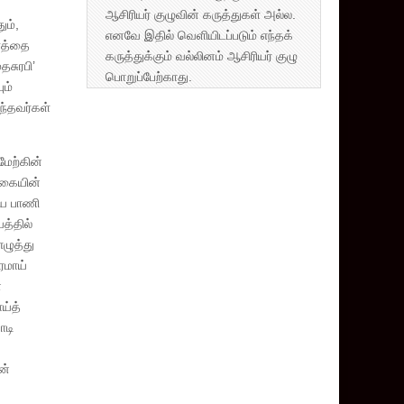
ஆசிரியர் குழுவின் கருத்துகள் அல்ல.
ும்,
எனவே இதில் வெளியிடப்படும் எந்தக்
ணத்தை
கருத்துக்கும் வல்லினம் ஆசிரியர் குழு
தசுரபி’
பொறுப்பேற்காது.
ும்
ந்தவர்கள்
மேற்கின்
்கையின்
ைய பாணி
த்தில்
ழுத்து
ரமாய்
்
ய்த்
ொடி
ன்