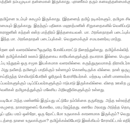
ணீகத்தின் நம்பமுடியா தன்மைகள் இருக்காது. புராணீகம் தரும் கனவுத்தன்மைக்
்சன உடம்புச் சுகமும் இருக்காது. (இதனைத் தமிழ் நடிகர்களும், தமிழக சின
ின்மையும் இருக்காது. இதற்குப் பதிலாக மஹாத்மனின் சிறுகதைகளில் வெளிப்படு
ி.நாகராஜனின் கந்தன் என்ற பாத்திரம் இத்தகையவன். மா. அரங்கநாதன் படைப்புக்
று இந்த மா. அரங்கநாதன் படைப்புக்கள். வெறுமைக்குச் சமயஉணர்வு மாற்று.
றன ஏன் வளரவில்லை?ஒருவித போலிப்பாராட்டு நிறைந்துள்ளது. தமிழ்க்கல்வித்
ன் தமிழ்க்கல்வி உலகம் இத்தகைய காரியங்களுக்குத் தயாராக இல்லை. பெருவா
ப்பு உந்துதல் ஒரு சமூக இயக்கமாக வளரவில்லை. கருத்துருவமாகத் திராவிடர்
அது நவீனத் தமிழைப் பாதிக்கும் உள்ளாழம் கொண்டிருக்க வில்லை. நான் ஒரு
்திருந்த செவிமடுப்போரின் ஓரிருவர் பேராசிரியர்கள். மற்றபடி பள்ளி மாணவர்க
ப்பவர்களுக்கும் படிப்பிப்பவர்களுக்கும் ஈடுபாடு இருக்கவில்லை. விதை ஊன்ற 
ளிகள் தமிழகத்துக்கும் மலேசிய அறிவுஜீவிகளுக்கும் உள்ளது.
படியோ அந்த மண்ணில் இருப்பது மட்டுமே நம்பிக்கை தருகிறது. அந்த உள்உரத்தி
ைமுறை, நாகராஜனைப் போலவே, மரபு பிறழ்ந்தது. எனவே அவரது அடுத்த தொகு
துப் புதிய மரம் ஒன்றோ, ஒரு தோட்டமோ உருவாகக் காரணமாக இருக்கும்? வெறு
ட்டத்தை நாளை உருவாக்குமா? தமிழ்க்கல்வியோடு இலக்கியம் சேராவிட்டால் எதிர