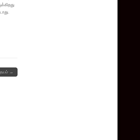
க்கிறது
டாது.
ிதயம் →