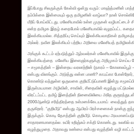
இப்போது சிலருக்குக் கேள்வி ஒன்று வரும்: மாஹ்த்மனின் பாத்தி
நம்பிக்கை இன்மையும் ஒரு தமிழனின் வாழ்வா? நான் சொல்கிற
மீறிப் போய்விட்டது. மலேசியாவில் உள்ள முருகன் வழிபாட்டைச் ச
என்ற தமிழக இதழ் கதைபோல் மலேசியாவில் எழுதப்பட்ட கதைகள்
இலக்கியமல்ல. சித்தரிப்பு செய்யும் இலக்கியவாதிகள் தமிழகத்
அல்லர். நவீன இலக்கியம் பற்றிய அறிவை மலேசியத் தமிழிலக்
அங்குக் கூட்டம் ஏற்படுத்தும் ஆர்வலர்கள் மலேசியாவில் இருக்
இலக்கியத்தை மலேசிய இளைஞர்களுக்கு அறிமுகம் செய்ய வேண்ட
– சமூகத்தின் – இன்றைய வரலாற்றின் (நகரம் – கோலாலம்பூர் 
என்பது விளங்கும். அடுத்து என்ன பாணி? காஃப்கா போன்றோ
கொண்டு வந்துள்ள ஒருவகை குறியீட்டுப்பாணி இன்று சமூகப்பி
இருள்மயமான அழிவின், சாவின், சிதைவின் எழுத்து மட்டுமல்ல. அ
விரட்டப்பட்ட தமிழ் இனத்தின் நினைவிலியை அதே குரூரத்துட
2000ஆண்டு சரித்திரத்தை உள்மனக்கேடயமாய் வைத்துத் தாக்கு
தருகிறார். “குறியீடு” என்பது ஆயிரம் பிரச்சனைகள் நான்கு ஐ
இருக்கும். கொடி தேசத்தின் குறியீடு. கொடியை அவமானப்படு
சாதாரணமானதல்ல. உயிர் உறிஞ்சும் சக்தி கொண்டது. உலகில் வாழ
எழுத்துமுறை. அதாவது உண்மை என்பது எழுத்தின் வழி காட்டப