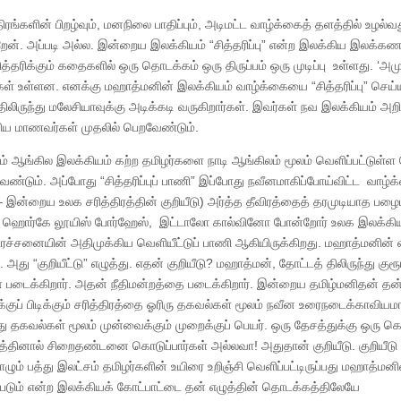
ரங்களின் பிறழ்வும், மனநிலை பாதிப்பும், அடிமட்ட வாழ்க்கைத் தளத்தில் உழல்வத
ேன். அப்படி அல்ல. இன்றைய இலக்கியம் “சித்தரிப்பு” என்ற இலக்கிய இலக்க
ித்தரிக்கும் கதைகளில் ஒரு தொடக்கம் ஒரு திருப்பம் ஒரு முடிப்பு உள்ளது. ‘அமு
 உள்ளன. எனக்கு மஹாத்மனின் இலக்கியம் வாழ்க்கையை “சித்தரிப்பு” செய்ய
திலிருந்து மலேசியாவுக்கு அடிக்கடி வருகிறார்கள். இவர்கள் நவ இலக்கியம் அறி
கிய மாணவர்கள் முதலில் பெறவேண்டும்.
கும் ஆங்கில இலக்கியம் கற்ற தமிழர்களை நாடி ஆங்கிலம் மூலம் வெளிப்பட்டுள்ள 
ும். அப்போது “சித்தரிப்புப் பாணி” இப்போது நவீனமாகிப்போய்விட்ட வாழ்க
– இன்றைய உலக சரித்திரத்தின் குறியீடு) அர்த்த தீவிரத்தைத் தரமுடியாத பழ
ர், ஹொர்கே லூயிஸ் போர்ஹேஸ், இட்டாலோ கால்வினோ போன்றோர் உலக இலக்கிய
ரச்சனையின் அதிமுக்கிய வெளியீட்டுப் பாணி ஆகியிருக்கிறது. மஹாத்மனின் எ
து “குறியீட்டு” எழுத்து. எதன் குறியீடு? மஹாத்மன், தோட்டத் திலிருந்து குரூ
ன் படைக்கிறார். அதன் நீதிமன்றத்தை படைக்கிறார். இன்றைய தமிழ்மனிதன் தன
ப் பிடிக்கும் சரித்திரத்தை ஓரிரு தகவல்கள் மூலம் நவீன உரைநடைக்காவியமா
ந்து தகவல்கள் மூலம் முன்வைக்கும் முறைக்குப் பெயர். ஒரு தேசத்துக்கு ஒரு க
த்தினால் சிறைதண்டனை கொடுப்பார்கள் அல்லவா! அதுதான் குறியீடு. குறியீடு
ும் பத்து இலட்சம் தமிழர்களின் உயிரை உறிஞ்சி வெளிப்பட்டிருப்பது மஹாத்மனி
்படும் என்ற இலக்கியக் கோட்பாட்டை தன் எழுத்தின் தொடக்கத்திலேயே