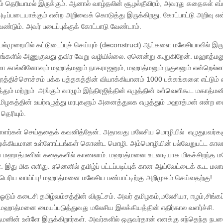
வும் தெரியாமல் இருக்கும். ஆனால் வாழ்தலின் சூழல்தீவிரம், அவரது கதைகள் எப்ப
ிப்படையாக்கும் என்ற அறிவைக் கொடுத்து இருக்கிறது. கோட்பாட்டு அறிவு என
்டும். அவர் படைப்புக்குக் கோட்பாடு வேண்டாம்.
றையில் கட்டுடைப்புச் செய்யும் (deconstruct) ஆட்களை மலேசியாவில் இரு
ங்களில் அணுகுவது தவிர வேறு வழியில்லை. ஏனென்று கூறுகிறேன். மஹாத்மன
ோ கால்வினோவும் மஹாத்மனும் நாகராஜனும், மஹாத்மனும் நகுலனும் என்றெல்லா
ூத்திச்சொச்சம் பக்க புத்தகத்தின் வியாக்கியானம் 1000 பக்கங்களை எட்டும
த்தும் மற்றும் அங்கும் வாழும் இந்திரஜித்தின் எழுத்தின் உள்வெளிகூட மகாத்மன
ிழகத்தின் உயர்எழுத்து மரபுகளும் அனைத்துலக எழுத்தும் மஹாத்மன் என்ற மை
தெரியும்.
்தாளர்கள் செய்ததைக் கவனித்தேன். அதாவது மலேசிய மொழியில் எழுதுபவர்
 முக்கியமான உள்ளோட்டங்கள் கொண்ட மொழி. அம்மொழியின் பல்வேறுபட்ட கால
வை மஹாத்மனின் கதைகளில் காணலாம். மஹாத்மனை உடனடியாக மிகச்சிறந்த ம
. இது மிக எளிது. ஏனெனில் தமிழ்ப் பட்டப்படிப்புக் கான ஆய்வேட்டைக் கூட மலா
ு பெரிய வாய்ப்பு! மஹாத்மனை மலேசிய பண்பாட்டிற்கு அறிமுகம் செய்வதற்கு!
ம் கடைசி தமிழ்வம்சத்தின் விருட்சம். அவர் தமிழகம்,மலேசியா, ஈழம்,சிங்கப்
ம் மஹாத்மனை மையப்படுத்துவது மலேசிய இலக்கியத்தின் எதிர்கால வளர்ச்சி.
ாத்மனின் உள்ளே இருக்கிறார்கள். அவர்களில் ஒருவர்தான் எனக்கு எந்தெந்த நபரை