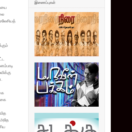
இணைப்புகள்
தியை
டலை
 மலேசியத்
கும்
ட்ட
ானம்பாடி
விக்கு
ன.
கை
 வகை
தவித
, அதே
சிய