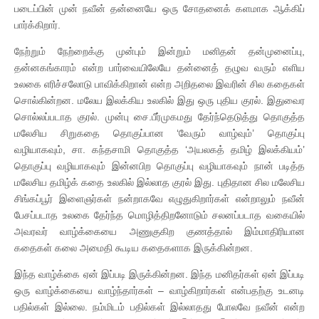
படைப்பின் முன் நவீன் தன்னையே ஒரு சோதனைக் களமாக ஆக்கிப்
பார்க்கிறார்.
நேற்றும் நேற்றைக்கு முன்பும் இன்றும் மனிதன் தன்முனைப்பு,
தன்னகங்காரம் என்ற பார்வையிலேயே தன்னைத் தழுவ வரும் எளிய
உலகை எரிச்சலோடு பாவிக்கிறான் என்ற அறிதலை இவரின் சில கதைகள்
சொல்கின்றன. மலேய இலக்கிய உலகில் இது ஒரு புதிய குரல். இதுவைர
சொல்லப்படாத குரல். முன்பு சை.பீர்முகமது தேர்ந்தெடுத்து தொகுத்த
மலேசிய சிறுகதை தொகுப்பான ‘வேரும் வாழ்வும்’ தொகுப்பு
வழியாகவும், சா. கந்தசாமி தொகுத்த ‘அயலகத் தமிழ் இலக்கியம்’
தொகுப்பு வழியாகவும் இன்னபிற தொகுப்பு வழியாகவும் நான் படித்த
மலேசிய தமிழ்க் கதை உலகில் இல்லாத குரல் இது. புதிதான சில மலேசிய
சிங்கப்பூர் இளைஞர்கள் நன்றாகவே எழுதுகிறார்கள் என்றாலும் நவீன்
பேசப்படாத உலகை தேர்ந்த மொழித்திறனோடும் சலனப்படாத வகையில்
அவரவர் வாழ்க்கையை அணுகுகிற குணத்தால் இம்மாதிரியான
கதைகள் கலை அமைதி கூடிய கதைகளாக இருக்கின்றன.
இந்த வாழ்க்கை ஏன் இப்படி இருக்கின்றன. இந்த மனிதர்கள் ஏன் இப்படி
ஒரு வாழ்க்கையை வாழ்ந்தார்கள் – வாழ்கிறார்கள் என்பதற்கு உடனடி
பதில்கள் இல்லை. நம்மிடம் பதில்கள் இல்லாதது போலவே நவீன் என்ற