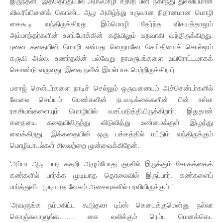
இருந்தன. இத்தொகுப்பில் அம்மொழி சற்றே பின் நகர்ந்து துல்லியமான
விவரிப்பினைக் கொண்ட ஆழ அமிழ்ந்து உருவான நிதானமான மொழி
கைகூடி வந்திருக்கிறது. இம்மொழி தேர்ந்த விசயத்தாலும்
அம்மாந்தர்களின் உளப்போக்கின் கதியிலும் உருவாகி வந்திருக்கிறது.
புனை கதையின் மொழி என்பது வெறுமனே செய்தியைச் சொல்லும்
கருவி அல்ல. உணர்தலின் பல்வேறு நாமரூபங்களை உயிரோட்டமாகக்
கொண்டு வருவது. இதை நவீன் இயல்பாக பெற்றிருக்கிறார்.
மசாஜ் சென்டர்களை நாடிச் செல்லும் ஒருவனையும் அச்சென்டர்களில்
வேலை செய்யும் பெண்களின் நடவடிக்கைகளின் பின் உள்ள
ரகசியங்களையும் மொழியில் வசப்படுத்தியிருக்கிறார். இதுதான்
கதையை கதையிலிருந்து விடுவித்து உண்மைக்குள் இழுத்து
வைக்கிறது. இக்கதையின் ஒரு பக்கத்தில் மட்டும் வந்திருக்கும்
மொழியாடல்கள் சிலவற்றை முன்வைக்கிறேன்.
‘அப்பா ஆடி பாடி கதறி அழும்போது குரலில் இருக்கும் சோகத்தைக்
கண்களில் பார்க்க முடியாத தொலைவில் இருப்பார். கண்களைப்
பார்த்துவிட முடியாத வேகம் அசைவுகளில் பரவியிருக்கும்.’
‘அவளுங்க நம்மகிட்ட கூடுதலா டிப்ஸ் கெடைக்குமென்னு நல்லா
கொஞ்சுவாளுங்க……. கை வலிக்கும் ரெம்ப மெனக்கெட