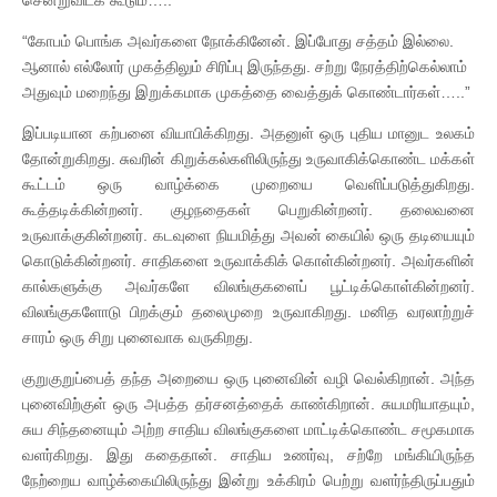
“கோபம் பொங்க அவர்களை நோக்கினேன். இப்போது சத்தம் இல்லை.
ஆனால் எல்லோர் முகத்திலும் சிரிப்பு இருந்தது. சற்று நேரத்திற்கெல்லாம்
அதுவும் மறைந்து இறுக்கமாக முகத்தை வைத்துக் கொண்டார்கள்…..”
இப்படியான கற்பனை வியாபிக்கிறது. அதனுள் ஒரு புதிய மானுட உலகம்
தோன்றுகிறது. சுவரின் கிறுக்கல்களிலிருந்து உருவாகிக்கொண்ட மக்கள்
கூட்டம் ஒரு வாழ்க்கை முறையை வெளிப்படுத்துகிறது.
கூத்தடிக்கின்றனர். குழநதைகள் பெறுகின்றனர். தலைவனை
உருவாக்குகின்றனர். கடவுளை நியமித்து அவன் கையில் ஒரு தடியையும்
கொடுக்கின்றனர். சாதிகளை உருவாக்கிக் கொள்கின்றனர். அவர்களின்
கால்களுக்கு அவர்களே விலங்குகளைப் பூட்டிக்கொள்கின்றனர்.
விலங்குகளோடு பிறக்கும் தலைமுறை உருவாகிறது. மனித வரலாற்றுச்
சாரம் ஒரு சிறு புனைவாக வருகிறது.
குறுகுறுப்பைத் தந்த அறையை ஒரு புனைவின் வழி வெல்கிறான். அந்த
புனைவிற்குள் ஒரு அபத்த தர்சனத்தைக் காண்கிறான். சுயமரியாதயும்,
சுய சிந்தனையும் அற்ற சாதிய விலங்குகளை மாட்டிக்கொண்ட சமூகமாக
வளர்கிறது. இது கதைதான். சாதிய உணர்வு, சற்றே மங்கியிருந்த
நேற்றைய வாழ்க்கையிலிருந்து இன்று உக்கிரம் பெற்று வளர்ந்திருப்பதும்