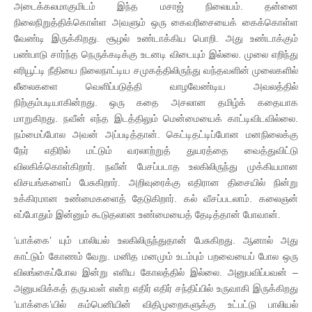
அடைக்கலமாகுமிடம் இந்த மசாஜ் நிலையம். தன்னை
நிலைநிறுத்திக்கொள்ள அவளும் ஒரு கைவரிசையைக் கைக்கொள்ள
வேண்டி இருக்கிறது. சூழல் உண்டாக்கிய பொறி. அது உண்டாக்கும்
பண்பாடு சார்ந்த நெருக்கடிக்கு உடனடி விடையும் இல்லை. முலை எறிந்து
எரியூட்டி நீதியை நிலைநாட்டிய சமுகத்திலிருந்து வந்தவளின் முலைகளில்
லீலைகளை வெளிப்படுத்தி வாழவேண்டிய அவலத்தில்
நிற்கும்படியாகின்றது. ஒரு கதை அசலான தமிழ்க் கதையாக
மாறுகிறது. நவீன் எந்த இடத்திலும் மென்மையைக் காட்டிவிடவில்லை.
நம்மைப்போல அவன் அப்படித்தான். கெட்டிதட்டிப்போன மனநிலைக்கு
நேர் எதிரில் மட்டும் வரலாற்றுத் துயரத்தை வைத்துவிட்டு
விலகிக்கொள்கிறார். நவீன் பேசப்படாத உலகிலிருந்து முக்கியமான
விசயங்களைப் பேசுகிறார். அறிவுரைக்கு எதிரான திசையில் நின்று
உக்கிரமான உண்மைகளைத் தேடுகிறார். கல் வீசப்படலாம். கலைஞன்
எப்போதும் இன்னும் கூடுதலான உண்மையைத் தேடித்தான் போவான்.
‘யாக்கை’ யும் பாலியல் உலகிலிருந்துதான் பேசுகிறது. ஆனால் அது
காட்டும் கோணம் வேறு. மனித மனமும் உடம்பும் பறவையைப் போல ஒரு
விலங்கைப்போல இன்று எளிய கோலத்தில் இல்லை. அனுபவிப்பவன் –
அனுபவிக்கத் தருபவள் என்ற எதிர் எதிர் சந்திப்பில் உருவாகி இருக்கிறது
‘யாக்கை’யில் கம்பெனியின் விதிமுறைகளுக்கு உட்பட்டு பாலியல்