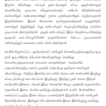
இருக்க நேர்கிறது. எப்படித் துடைத்தாலும் எப்படி ஒதுக்கினாலும்
வெளியேற்ற முடியாத விந்துகறைகளும் பாலியல் சித்திரங்களும்
சுவர்களிலும் கழிவறைகளிலும் மூலை முடுக்குகளிலும் எழுந்தபடிதான்
இருக்கின்றன. இதன் கோரமான தாக்குதலைத்தான் எழுதுகிறார்.
கனவிலும் நிஜத்திலும் அது உண்டாக்கும் அருவருப்பிலிருந்து தப்பிக்க
முடியாமல் திணறுகிறான். சூழல் உண்டாக்கும் இந்த நெருக்கடியிலிருந்து
ஒருவன் படைப்பெழுச்சியின் தருணங்களை அடைய முடியுமானால்
அங்கிருந்தும் கலையை உண்டாக்கி விடுகிறான்.
சுவரில் கிறுக்கப்பட்ட ஓவியத்தைப் பார்த்துக் கொண்டிருந்தவனுக்கு ஒரு
நாள் ஒரு விநோத கற்பனை தோன்றுகிறது. தெரிந்து
கொண்டிருந்தவைகள் மாயமாக மறைகின்றன. “சுவர்களில்
உருவாக்கியிருந்த உலகம் முதலில் அதியற்புத ஒன்றாக எனக்குள்
வியாபித்தது. அடுத்த இரண்டு நாட்களில் அவை என் கண்களில் இருந்து
எப்படி தப்பியது என வியப்பாக இருந்தது. இதற்கு முன் அவை இந்தச்
சுவர்களில் இல்லை. அவன் இந்த அறையின் வேறு பகுதியில் உருவாக்கிய
உருவங்கள் இவை. மெல்ல நகர்ந்து வந்திருக்கக் கூடும். வேறெங்கோ
வரையப்பட்டிருந்த இவை நெடிய பயணத்தின் இறுதியில் என் கண்முன்
தோன்றியுள்ளன. இன்னும் சில தினங்களில் இவை இங்கிருந்து நகர்ந்து
சென்றுவிடக் கூடும்…..”