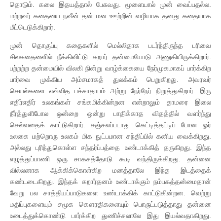
தொடும். கலை இதயத்தால் பேசுவது. மூளையால் முன் வைப்பதல்ல.
மற்றவர் கதையை நவீன் தன் மன ஊற்றின் வழியாக தனது கதையாக
மீட்டெடுக்கிறார்.
முன் தொகுப்பு கதைகளில் மெல்லிதாக படர்ந்திருந்த பரிவை
சிலகதைளைில் நீக்கிவிட்டு கறார் தன்மையோடு அணுகியிருக்கிறார்.
பற்றற்ற தன்மையில் விலகி நின்று வாழ்க்கையை நேர்முகமாகப் பார்க்கிற
பார்வை முக்கிய அம்சமாகத் துலக்கம் பெறுகிறது. அவரவர்
செயல்களை எவ்வித பச்சாதாபம் அற்று நேர்நேர் நிறுத்துகிறார். இரு
எதிர்எதிர் உலகங்கள் சங்கமிக்கின்றன என்றாலும் தாமரை இலை
நீர்த்துளிபோல ஒன்றை ஒன்று பாதிக்காத விதத்தில் வளர்ந்து
செல்வதைக் காட்டுகிறார். சஞ்சலப்படாது கெட்டித்தட்டிப் போன ஓர்
உலகை மற்றொரு உலகம் மிக நுட்பமான சந்திப்பில் கனிய வைக்கிறது.
அல்லது புரிந்துகொள்ள சந்தர்ப்பத்தை உண்டாக்கித் தருகிறது. இந்த
எழுத்துப்பாணி ஒரு சாகசத்தோடு கூடி வந்திருக்கிறது. தன்னை
வில்லனாக ஆக்கிக்கொள்கிற மனத்தாலே இந்த இடத்தைக்
கண்டடைகிறது. இந்தக் கறார்தனம் உண்டாக்கும் நம்பகத்தன்மைதான்
வேறு பல சாத்தியப்பாடுகளை உண்டாக்கிக் காட்டுகின்றன. வெற்று
மதிப்புகளையும் சமூக கௌரதிகளையும் பொருட்படுத்தாது தன்னை
உடைத்துக்கொண்டு பார்க்கிற துணிச்சலாலே இது இயல்வதாகிறது.