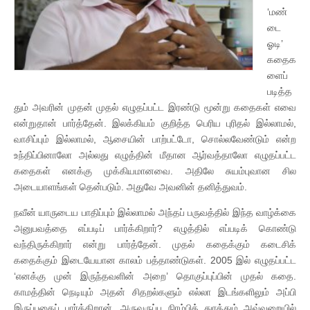
‘மண்
டை
ஓடி’
கதைக
ளைப்
படித்த
தும் அவரின் முதன் முதல் எழுதப்பட்ட இரண்டு மூன்று கதைகள் எவை
என்றுதான் பார்த்தேன். இலக்கியம் குறித்த பெரிய புரிதல் இல்லாமல்,
வாசிப்பும் இல்லாமல், ஆசையின் பாற்பட்டோ, சொல்லவேண்டும் என்ற
உந்திப்பினாலோ அல்லது எழுத்தின் மீதான ஆர்வத்தாலோ எழுதப்பட்ட
கதைகள் எனக்கு முக்கியமானவை. அதிலே சுயம்புவான சில
அடையாளங்கள் தென்படும். அதுவே அவனின் தனித்துவம்.
நவீன் யாருடைய பாதிப்பும் இல்லாமல் அந்தப் பருவத்தில் இந்த வாழ்க்கை
அனுபவத்தை எப்படிப் பார்க்கிறார்? எழுத்தில் எப்படிக் கொண்டு
வந்திருக்கிறார் என்று பார்த்தேன். முதல் கதைக்கும் கடைசிக்
கதைக்கும் இடையேயான காலம் பத்தாண்டுகள். 2005 இல் எழுதப்பட்ட
‘எனக்கு முன் இருந்தவளின் அறை’ தொகுப்புப்பின் முதல் கதை.
காமத்தின் நெடியும் அதன் சிதறல்களும் எல்லா இடங்களிலும் அப்பி
இருப்பதைப் பார்க்கிறான். அருவருப்பு நிரம்பித் துரத்தும் அவ்வறையில்