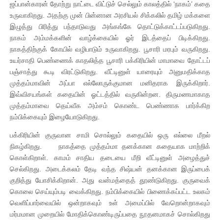
ஜப்பான்காரன் தோற்று நாட்டை விட்டுச் செல்லும் காலத்தில் ‘நாகம்’ கதை
உருவாகிறது. அதற்கு முன் பின்னான அரசியல் சிக்கலில் தமிழ் மக்களை
இழுத்து பிரித்து பந்தாடுவது அங்கங்கே தொட்டுக்காட்டப்படுகிறது.
நாகம் அம்மக்களின் வாழ்க்கையில் ஓர் இடத்தைப் பிடிக்கிறது.
நாகத்திற்குக் கோயில் வழிபாடும் உருவாகிறது. பூசாரி மரபும் வருகிறது.
உயர்சாதி பெண்ணைக் காதலித்த பூசாரி பக்கிரியின் மாமாவை தோட்டப்
பஞ்சாத்து கூடி விரட்டுகிறது. வீட்டினுள் யாரையும் அனுமதிக்காத
முத்தம்மாவின் அப்பா எல்லோருக்குமான மனிதராக இருக்கிறார்.
இவ்விசயங்கள் கதையின் ஓட்டத்தில் வருகின்றன. திருமணமாகாத
முத்தம்மாவை தெய்வீக அம்சம் கொண்ட பெண்ணாக பார்க்கிற
நம்பிக்கையும் இழையோடுகிறது.
பக்கிரியின் குருவான சாமி சொல்லும் கதையில் ஒரு எல்லை மீறல்
நிகழ்கிறது. நாகத்தை முத்தம்மா தனக்கான கதையாக மாற்றிக்
கொள்கிறாள். காமம் சாதிய தடையை மீறி வீட்டினுள் அழைத்துச்
செல்கிறது. அடைக்கலம் தேடி வந்த சிஷ்யன் தனக்கான இருப்பைக்
குறித்து யோசிக்கிறான். அது வன்மத்தைத் தூண்டுகிறது. குருவைக்
கொலை செய்யும்படி வைக்கிறது. நம்பிக்கையில் பிணைக்கப்பட்ட உலகம்
வெளிப்பார்வையில் ஒன்றாகவும் உள் அமைப்பில் வேறொன்றாகவும்
மர்மமான முறையில் மோதிக்கொண்டிருப்பதை நூதனமாகச் சொல்கிறது