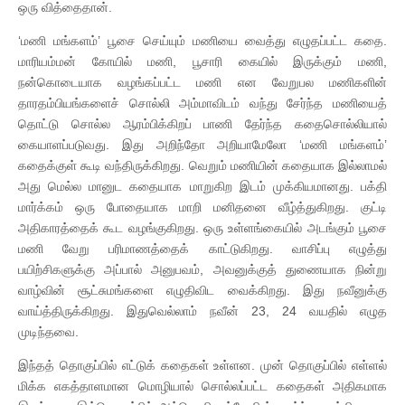
ஒரு வித்தைதான்.
‘மணி மங்களம்’ பூசை செய்யும் மணியை வைத்து எழுதப்பட்ட கதை.
மாரியம்மன் கோயில் மணி, பூசாரி கையில் இருக்கும் மணி,
நன்கொடையாக வழங்கப்பட்ட மணி என வேறுபல மணிகளின்
தாரதம்பியங்களைச் சொல்லி அம்மாவிடம் வந்து சேர்ந்த மணியைத்
தொட்டு சொல்ல ஆரம்பிக்கிறப் பாணி தேர்ந்த கதைசொல்லியால்
கையாளப்படுவது. இது அறிந்தோ அறியாமேலோ ‘மணி மங்களம்’
கதைக்குள் கூடி வந்திருக்கிறது. வெறும் மணியின் கதையாக இல்லாமல்
அது மெல்ல மானுட கதையாக மாறுகிற இடம் முக்கியமானது. பக்தி
மார்க்கம் ஒரு போதையாக மாறி மனிதனை வீழ்த்துகிறது. குட்டி
அதிகாரத்தைக் கூட வழங்குகிறது. ஒரு உள்ளங்கையில் அடங்கும் பூசை
மணி வேறு பரிமாணத்தைக் காட்டுகிறது. வாசிப்பு எழுத்து
பயிற்சிகளுக்கு அப்பால் அனுபவம், அவனுக்குத் துணையாக நின்று
வாழ்வின் சூட்சுமங்களை எழுதிவிட வைக்கிறது. இது நவீனுக்கு
வாய்த்திருக்கிறது. இதுவெல்லாம் நவீன் 23, 24 வயதில் எழுத
முடிந்தவை.
இந்தத் தொகுப்பில் எட்டுக் கதைகள் உள்ளன. முன் தொகுப்பில் எள்ளல்
மிக்க எகத்தாளமான மொழியால் சொல்லப்பட்ட கதைகள் அதிகமாக