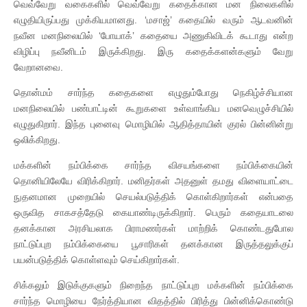
வெவ்வேறு வகைகளில் வெவ்வேறு கதைக்கான மன நிலைகளில்
எழுதியிருப்பது முக்கியமானது. ‘மசாஜ்’ கதையில் வரும் ஆடவனின்
நவீன மனநிலையில் ‘போயாக்’ கதையை அணுகிவிடக் கூடாது என்ற
விழிப்பு நவீனிடம் இருக்கிறது. இரு கதைக்களன்களும் வேறு
வேறானவை.
தொன்மம் சார்ந்த கதைகளை எழுதும்போது நெகிழ்ச்சியான
மனநிலையில் பண்பாட்டின் கூறுகளை உள்வாங்கிய மனவெழுச்சியில்
எழுதுகிறார். இந்த புனைவு மொழியில் ஆதித்தாயின் குரல் பின்னின்று
ஒலிக்கிறது.
மக்களின் நம்பிக்கை சார்ந்த விசயங்களை நம்பிக்கையின்
தொனியிலேயே விரிக்கிறார். மனிதர்கள் அதனுள் தமது விளையாட்டை
நுதனமான முறையில் செயல்படுத்திக் கொள்கிறார்கள் என்பதை
ஒருவித சாகசத்தேடு கையாண்டிருக்கிறார். பெரும் கதையாடலை
தனக்கான அரசியலாக பிராமணர்கள் மாற்றிக் கொண்டதுபோல
நாட்டுப்புற நம்பிக்கையை பூசாரிகள் தனக்கான இருத்தலுக்குப்
பயன்படுத்திக் கொள்ளவும் செய்கிறார்கள்.
சிக்கலும் இடுக்குகளும் நிறைந்த நாட்டுப்புற மக்களின் நம்பிக்கை
சார்ந்த மொழியை நேர்த்தியான விதத்தில் பிரித்து பின்னிக்கொண்டு