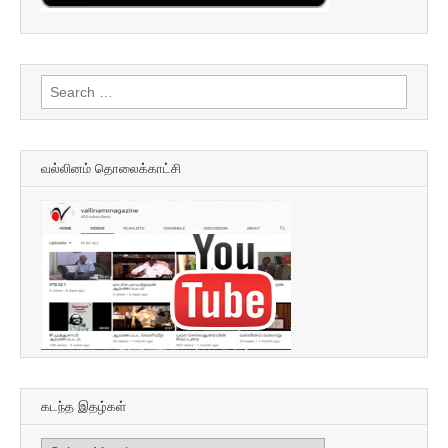
Search
for:
வல்லினம் தொலைக்காட்சி
கடந்த இதழ்கள்