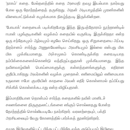
‘நாகம்’ கதை. மேல்தளத்தில் கதை அமைதி தவழ இயல்பாக நகர்வது
போல ஒரு தோற்றத்தைத் தருகிறது. அதன் அடியாழத்தில் முரண்களின்
விளையாட்டுக்கள் கமுக்கமாக நிகழ்ந்தபடி இருக்கின்றன.
‘போயாக்’ கதையைக் படிக்கிறபோது இந்த இருபத்தோராம் நூற்றாண்டில்
ஈபான் பழங்குடிகளின் வழக்கம் கதையில் வருகிபடி இருக்கிறதா என்ற
ஒரு சந்தேகமும் ஆர்வமும் எழவே செய்கிறது. ஒரு சிறுகதையை அப்படி
நிதர்சனம் சார்ந்து அணுகவேண்டிய அவசியமும் இல்லை என்பது மிக
மிக முக்கியமானது. அச்சமூகம் கொண்டிருக்கிற கரைபடியாத
நம்பிக்கைகளைக்கொண்டு வந்திருப்பதுதான் முக்கியமானது. இந்த
நவீனவாழ்வின் பொய்மைகளுக்கு கள்ளத்தனங்களுக்கு எதிரான
குறீயிடாகிறது அவர்களின் வழக்க முறைகள். எளிமையிலும் எளிமையாக
உருவான ஈபோ குமரியின் காதலை அவன் எதிர் கொள்ளாமல் தப்பிப்பது
சிக்கிக் கொள்ளக்கூடாது என்ற விழிப்புதான்.
இம்மாதிரியான தொன்மம் சார்ந்த கதைகளில் நவீன் மானிடச்
சலனங்களை திருகுதலாட்டங்களை எங்கும் சொல்லாதது போன்ற
தோற்றத்தில் சொல்லியபடியே நகர்கிறார். வரலாற்றையும், பக்தி
அரசியலையும் வேறு கோணத்தில் பார்க்கத் தூண்டுகிறார்.
சமூக இழிவுகளில் பட்டழிந்து பட்டழிந்தே வந்த குடும்பமும் இழிவை