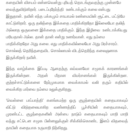
கதையின் விசயம் என்னவென்று புரியத் தொடங்குவதற்கு முன்னமே
வைத்துவிடுகிறார். படைப்புநேர்த்தி உண்டாக்கும் கலை என்பது
இதுதான். நவீன் எந்த பக்கமும் சாயாமல் உண்மையின் சூட்டை மட்டுமே
காட்டுகிறார். ஒரு தலித்தை இக்கதை பாதிக்கிறதோ இல்லையோ தலித்
அல்லாத ஒருவனை இக்கதை பாதிக்கும். இந்த இழிவை உண்டாக்கியது
மரியதாஸ் அல்ல. தான் தான் என்று உணர்வான். எது நம்மை
பாதிக்கிறதோ அது கலை. எது பாதிக்கவில்லையோ அது பிரச்சாரம்.
சொல்லத் தெரிந்ததைவிட சொல்லாமல் விடத்தெரிந்த கலைஞனாக
இருக்கிறார் நவீன்.
இந்த வாழ்க்கை இப்படி ஆனதற்கு எவ்வளவோ சமூகக் காரணங்கள்
இருக்கின்றன. அதன் மீதான விமர்சனங்கள் இருக்கின்றன.
குற்றச்சாட்டுக்களை நேர்முகமாக வைக்காமல் வலி தரும் கதியில்
வைக்கிற பார்வை நம்மை உலுக்குகிறது.
‘வெள்ளை பாப்பாத்தி’ களங்கமற்ற ஒரு குழந்தையின் கதையாகவும்
விட்டு விடுதலையாகிற வண்ணத்திப் பூச்சியின் கதையாகவும்,
முரண்பட்ட குழந்தைகளின் அன்பை நாடும் கதையாகவும் மாறி மாறி
வந்து சட்டென சமூக பின்னலுக்குள் சிக்கிக்கொண்ட இளம் விதவைத்
தாயின் கதையாக உருமாறி நிற்கிறது.