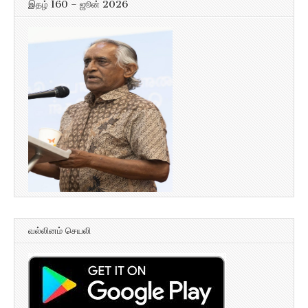
இதழ் 160 – ஜூன் 2026
வல்லினம் செயலி