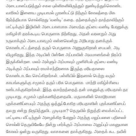
அடையாளப்படுத்தும் சகல புள்ளிகளிலிருந்தும் துண்டித்துக்கொண்ட
வாரிசும் இணைய முடியாமல் முரண்பட்டு நிற்கும் கோலத்தை மிக
நேர்த்தியாக சொல்கிறது ‘வண்டி’ கதை. தந்தைக்கும் தாத்தாவிற்கும்
பாட்டிக்கும் இழிவின் அடையாளமாக அமைந்த குப்பை வண்டி பேரனுக்கு
மகிழச்சி தரக்கூடிய பொருளாக நிற்கிறது. அதன் வரலாறும் அது
உருவாக்கும் அடையாளமும் என்னவென்று அறியாது தனக்குக்
கொண்டாட்டத்தைத் தரும் பொருளாக அணுகுகிறான் பையன். அடி
விழுகிறது, இந்த அடியின் பின்னே அப்பாவின் அவமானங்கள் நிரம்பி
இருக்கின்றன. மலம் அள்ளும் அம்மாவும் முனிசிபல் குப்பை வண்டி
அடிக்கும் அப்பாவும் ராமச்சந்திரனாக இருந்த மரியதாஸை
கொண்டாடவே செய்கிறார்கள். பள்ளியில் இதனால் பெற்று வரும்
காயங்களுக்கு சமூகம் தரும் பரிசு பொருளாக மாற்றி மகிழ்ச்சியை
உண்டாக்குகிறார்கள். இந்த ஏமாற்றத்தைத் தன் மகனுக்கு மரியதாஸ் தர
முடியாது. சமுகம் புறக்கணித்ததைவிட மருமகளின் கொடூரமான
புறக்கணிப்பையும் அதற்கு ஒத்துப்போகிற மரியதாஸின் புறக்கணிப்பைப்
தவறு என்று நிரூபித்துவிட முடியுமா? தெருவில் நிறுத்தி வைக்கப்பட்ட
பாட்டியை வீட்டிற்குள் அழைக்கிற பேரனும் அதற்கு மலுப்பலான பதிலைச்
சொல்லி தெருவிலேயே நின்று பார்க்கும் அம்மாவை அனுப்பும் மகனுமான
கோலம் ஒன்று வருகிறது. வாசகனை தாக்குகிறது. அதைக் கூட நவீன்