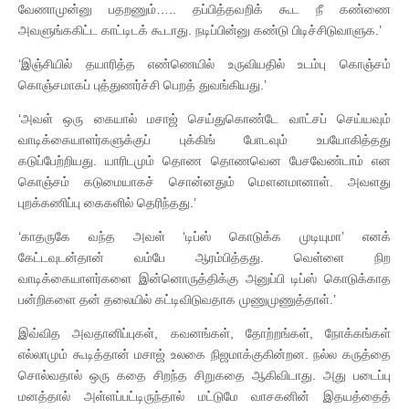
வேணாமுன்னு பதறணும்….. தப்பித்தவறிக் கூட நீ கண்ணை
அவளுங்ககிட்ட காட்டிடக் கூடாது. நடிப்பின்னு கண்டு பிடிச்சிடுவாளுக.’
‘இஞ்சியில் தயாரித்த எண்ணெயில் உருவியதில் உடம்பு கொஞ்சம்
கொஞ்சமாகப் புத்துணர்ச்சி பெறத் துவங்கியது.’
‘அவள் ஒரு கையால் மசாஜ் செய்துகொண்டே வாட்சப் செய்யவும்
வாடிக்கையாளர்களுக்குப் புக்கிங் போடவும் உபயோகித்தது
கடுப்பேற்றியது. யாரிடமும் தொண தொணவென பேசவேண்டாம் என
கொஞ்சம் கடுமையாகச் சொன்னதும் மௌனமானாள். அவளது
புறக்கணிப்பு கைகளில் தெரிந்தது.’
‘காதருகே வந்த அவள் ‘டிப்ஸ் கொடுக்க முடியுமா’ எனக்
கேட்டவுடன்தான் வம்பே ஆரம்பித்தது. வெள்ளை நிற
வாடிக்கையாளர்களை இன்னொருத்திக்கு அனுப்பி டிப்ஸ் கொடுக்காத
பன்றிகளை தன் தலையில் கட்டிவிடுவதாக முணுமுணுத்தாள்.’
இவ்வித அவதானிப்புகள், கவனங்கள், தோற்றங்கள், நோக்கங்கள்
எல்லாமும் கூடித்தான் மசாஜ் உலகை நிஜமாக்குகின்றன. நல்ல கருத்தை
சொல்வதால் ஒரு கதை சிறந்த சிறுகதை ஆகிவிடாது. அது படைப்பு
மனத்தால் அள்ளப்பட்டிருந்தால் மட்டுமே வாசகனின் இதயத்தைத்