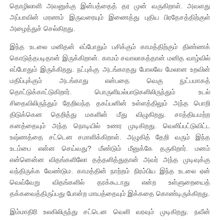
தொழிலாளி அவனுக்கு இன்பத்தைத் தர முன் வருகிறாள். அவளது
அப்பாவின் மரணம் இருவரையும் இணைத்து புதிய பிரதேசத்திற்குள்
அழைத்துச் செல்கிறது.
இந்த உடலை மனிதன் எப்போதும் பசிக்கும் காமத்திற்கும் திண்ணக்
கொடுத்தபடிதான் இருக்கிறான். காமம் சவாலாகத்தான் மனித வாழ்வில்
எப்போதும் இருக்கிறது. நட்புக்கு அடங்காதது போலவே மேலான உறவின்
மதிப்புக்கும் அடங்காது என்பதை வெகு நுட்பமாகத்
தொட்டுக்காட்டுகிறார். பொருளியல்பாடுகளிலிருந்தும் உடல்
சிதைவிலிருந்தும் தேறிவந்த தகப்பனின் உள்ளத்திலும் அந்த பொறி
திடுக்கென தெறித்து மகளின் மீது விழுகிறது. சாத்தியமற்ற
கனத்தையும் அந்த நொடியில் உணர முடிகிறது. வெளிப்பட்டுவிட்ட
உஷ்ணத்தை சட்டென சமாளிக்கிறாள். அழுகித் தேறி வரும் இந்த
உடம்பை என்ன செய்வது? மீண்டும் மீனுக்கே தருகிறார். மனம்
என்னென்ன விதங்களிலோ தத்தளித்துதான் அவர் அந்த முடிவுக்கு
வந்திருக்க வேண்டும. காமத்தின் நாற்றம் நிரம்பிய இந்த உடலை ஏன்
வெவ்வேறு விதங்களில் தரக்கூடாது என்ற உள்ளுறையைத்
தக்கவைத்திருப்பது போன்ற மாயத்தையும் இக்கதை கொண்டிருக்கிறது.
இம்மாதிரி உலகிலிருந்து சட்டென வெளி வரவும் முடிகிறது. நவீன்