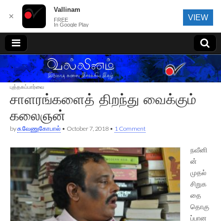
Vallinam
✕
VIEW
FREE
In Google Play
வல்லினம்
புத்தகப்பார்வை
சாளரங்களைத் திறந்து வைக்கும்
கலைஞன்
by
சு.வேணுகோபால்
•
October 7, 2018
•
1 Comment
நவீனி
ன்
முதல்
சிறுக
தை
தொகு
ப்பான