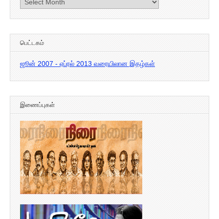
கடந்த
இதழ்கள்
பெட்டகம்
ஜூன் 2007 - ஏப்ரல் 2013 வரையிலான இதழ்கள்
இணைப்புகள்