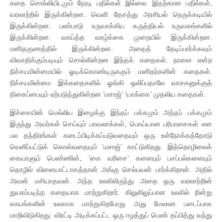
கதை சொல்லியிடமும் நேரடி பதில்கள் இல்லை. இதற்கான பதில்கள்,
வரலாற்றில் இருக்கின்றன. வெளி தேசத்து அரசியல் நெருக்கடியில்
இருக்கின்றன. பண்பாடு உருவாக்கிய கருத்தியல் உருவகங்களில்
இருக்கின்றன. வாய்த்த வாழ்க்கை முறையில் இருக்கின்றன.
மனிதகுணத்தில் இருக்கின்றன. அதைத் தேடிப்பார்க்கவும்
விவாதிக்கும்படியும் சொல்கின்றன இந்தக் கதைகள். நாளை என்ற
நிச்சயமின்மையில் ஓடிக்கொண்டிருககும் மனிதர்களின் கதைகள்.
நிச்சயமின்மை இக்கதைகளில் ஓங்கி ஒலிப்பதாலே வாசகனுக்குத்
திகைப்பையும் ஏற்படுத்துகின்றன ‘மசாஜ்’ ‘யாக்கை’ முதலிய கதைகள்.
இச்சையின் மெல்லிய இழைக்கு இந்தப் பக்கமும் அந்தப் பக்கமும்
இருந்து அவர்கள் செய்யும் பாவலாக்கள், பொய்யான பரிபாசைகள் என
பல தந்திரங்கள் கடைப்பிடிக்கப்படுவதையும் ஒரு உள்நோக்கத்தோடு
வெளிப்பட்டுக் கொள்வதையும் ‘மசாஜ்’ காட்டுகிறது. இத்தொழிலைக்
கையாளும் பெண்ணின், ‘கை வரிசை’ களையும் பசப்பல்களையும்
தொழில் விளையாட்டாகத்தான் அங்கு செல்பவன் பார்க்கிறான். அதில்
அவன் மசியாதவன். அந்த உலகிலிருந்து அதை ஒரு வரலாற்றின்
துயரம்படிந்த கதையாக மாற்றுகிறார். கிலுகிலுப்பான உலகில் நின்று
காயங்களின் உலகாக மாற்றுகிறபோது அது மேலான படைப்பாக
மாறிவிடுகிறது. விரட்டி அடிக்கப்பட்ட ஒரு ஈழத்துப் பெண் தப்பித்து வந்து