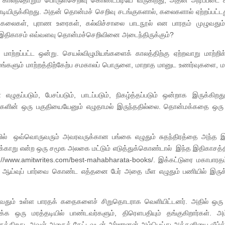
 காலந்தோறும் பொருள்செறிவு கொண்டபடியே வருகிறது, அதன் அடிப்படை க
ிருக்கிறது. அதன் தொன்மச் செறிவு சடங்குகளால், கலைகளால் ஏற்றப்பட்டது.
துக் கலைகள், புராண உரைகள், கல்விச்சாலை பாடநூல் என பாரதம் முழுவதும்
ு இதிகாசம் எவ்வளவு தொன்மச்செறிவினை அடைந்திருக்கும்?
ாற்றப்பட்ட ஒன்று. செயல்விழுமியங்களைக் காலத்திற்கு ஏற்றவாறு மாற்ற
மங்களும் மாற்றத்திற்கேற்ப சமகாலப் பொருளை, மாறாத மானுட உணர்வுகளை,
ப்படும், பேசப்படும், பாடப்படும், நிகழ்த்தப்படும் ஒன்றாக இருக்கிறத
சங்களின் ஒரு பகுதியையேனும் எழுதாமல் இருந்ததில்லை. தொன்மக்கதை ஒரு
ில் ஒவ்வொருவரும் அவரவருக்கான பங்கை எழுதும் சுதந்திரத்தை அந்த 
க்காறு என்ற ஒரு சமூக அலகை மட்டும் எடுத்துக்கொண்டால் இந்த இதிகாசத்தி
://www.amitwrites.com/best-mahabharata-books/. இக்கட்டுரை மகாபாரதம்
ீன ஆய்வுப் பார்வை கொண்ட எத்தனை பேர் அதை மீள எழுதும் பணியில் இருக்
ழுவதும் உள்ள பாரதக் கதைகளைச் சிறுதொடராக வெளியிட்டனர். அதில் ஒரு
 ஒரு மரத்தடியில் பாண்டவர்களும், திரௌபதியும் தங்குகிறார்கள். அம்
ிருக்கிறது. அவள் அதைக் கேட்டவுடன் அர்ஜுனன் அம்பெய்து அக்கனியை வீழ்த்