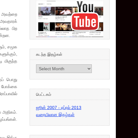
ே அவற்றை
ே அவதாரக்
்லாத பிற
ன்றன.
ும், சமூக
ளுக்கும்,
கடந்த இதழ்கள்
 மிகுந்த
கடந்த
இதழ்கள்
்தப் பொது
ான போக்கை
ோப்பாவில்
பெட்டகம்
ஜூன் 2007 - ஏப்ரல் 2013
் அதிகம்.
வரையிலான இதழ்கள்
ப்பங்கள்.
அவை இங்கு