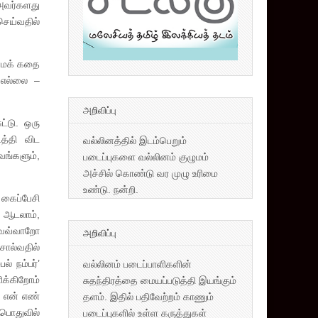
 அவர்களது
செய்வதில்
்மக் கதை
 எல்லை –
அறிவிப்பு
ட்டு. ஒரு
்தி விட
வல்லினத்தில் இடம்பெறும்
வங்களும்,
படைப்புகளை வல்லினம் குழுமம்
அச்சில் கொண்டு வர முழு உரிமை
உண்டு. நன்றி.
 கைப்பேசி
, ஆடலாம்,
வெவ்வாறோ
அறிவிப்பு
சொல்வதில்
் நம்பர்’
வல்லினம் படைப்பாளிகளின்
ிக்கிறோம்
சுதந்திரத்தை மையப்படுத்தி இயங்கும்
? என் எண்
தளம். இதில் பதிவேற்றம் காணும்
பொதுவில்
படைப்புகளில் உள்ள கருத்துகள்