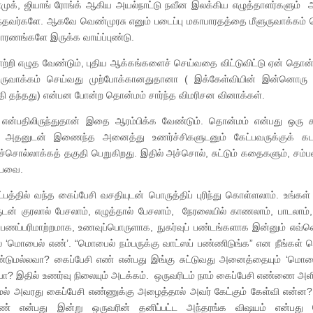
் பாமுக், ஜியாங் ரோங்க் ஆகிய அயல்நாட்டு நவீன இலக்கிய எழுத்தாளர்களும்
தவர்களே. ஆகவே வெண்முரசு எனும் படைப்பு மகாபாரதத்தை மீளுருவாக்கம் 
 காரணங்களே இருக்க வாய்ப்புண்டு.
ி எழுத வேண்டும், புதிய ஆக்கங்களைச் செய்வதை விட்டுவிட்டு ஏன் தொன
ுவாக்கம் செய்வது முற்போக்கானதுதானா ( இக்கேள்வியின் இன்னொரு
ி தந்தது) என்பன போன்ற தொன்மம் சார்ந்த விமரிசன வினாக்கள்.
ம் என்பதிலிருந்துதான் இதை ஆரம்பிக்க வேண்டும். தொன்மம் என்பது ஒரு சு
னுடன் இணைந்த அனைத்து உணர்ச்சிகளுடனும் கேட்பவருக்குக் கடத
ொல்லாக்கத் தகுதி பெறுகிறது. இதில் அச்சொல், சுட்டும் கதைகளும், சம்ப
ள்பவை.
்தில் வந்த கைப்பேசி வசதியுடன் பொருத்திப் புரிந்து கொள்ளலாம். உங்கள்
டன் குரலால் பேசலாம், எழுத்தால் பேசலாம், நேரலையில் காணலாம், பாடலாம்
ணப்பரிமாற்றமாக, உணவுப்பொருளாக, நுகர்வுப் பண்டங்களாக இன்னும் எவ்
் ‘மொபைல் எண்’. “மொபைல் நம்பருக்கு வாட்ஸப் பண்ணிடுங்க” என நீங்கள் 
்டுமல்லவா? கைப்பேசி எண் என்பது இங்கு சுட்டுவது அனைத்தையும் ‘மொபைல
ையா? இதில் உணர்வு நிலையும் அடக்கம். ஒருவரிடம் நாம் கைப்பேசி எண்ணை அள
மல் அவரது கைப்பேசி எண்ணுக்கு அழைத்தால் அவர் கேட்கும் கேள்வி என்ன
எண் என்பது இன்று ஒருவரின் தனிப்பட்ட அந்தரங்க விஷயம் என்பது 