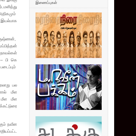
இணைப்புகள்
டமளித்து
அதிகமும்
ி இயல்பாக
ிருஷ்ணன்,
ப்பித்தன்
நாவல்கள்
ா – பி கெ
படைப்பும்
ரலாறு பல
ளால் மீள
 மீள மீள
ட்டுரை
ும் நவீன
றியப்பட்ட