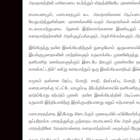
அவதாரத்தின் மகிமையை உயர்த்தும் விதத்திலேயே புராணங்கள்
ராமாயணமும், மகாபாரதமும் கூட அவதாரங்களை அடிப்படை
வேறுபடுத்துகின்றன. புராணங்களில் வரும் அவதாரங்கள் எவ
கடமையாற்றுபவை. ஆனால் இதிகாசங்களான இரண்டிலும் அறக்
கதைமாந்தர்களின் அறக்குழப்பங்களும், அறச்சிக்கல்களும்
இங்கிருந்து நவீன இலக்கியதிற்குள் நுழைவோம். ஒருவகையில்
இயங்குமுறைகளின் மாற்றங்களும் உருவாக்கிய முரணிலிருந்த
தனிமனித உணர்வுகளுக்கும் இடையே நிகழும் முரண்களே நவ
காலக்கட்டதில்“ என்று உரையாற்றும் ஒரு இலக்கியவாதியும்
சமூகம் தன்னை பிறப்பு, மொழி, சாதி, நிலப்பரப்பு, மொழி
வரையறைக்கு உட்பட்டே வாழும்படி நிர்பந்திக்கையில் தனிமனித
நாடும்போது ஏற்படும் முரண் நவீன இலக்கியத்தின் அடிப்படை 
உருவாகி இந்தியாவிற்கு இறக்குமதியானது எனும் கற்பாறைக் க
மகாபாரதத்தை இப்போது கிடைக்கும் மூலவடிவில் பயில்வோர்க்கு
ஒப்புநோக்க பாரதத்துக்கு முந்தைய ராமாயணம் சில அறக் கு
பாரதத்திலோ அவதாரமல்லாத கதைமாந்தர்கள் பலருக்கும் நேரு
சமூக நெறிகளும், தனிமனிதச் சிந்தனையும் முரண்பாடு கொள்