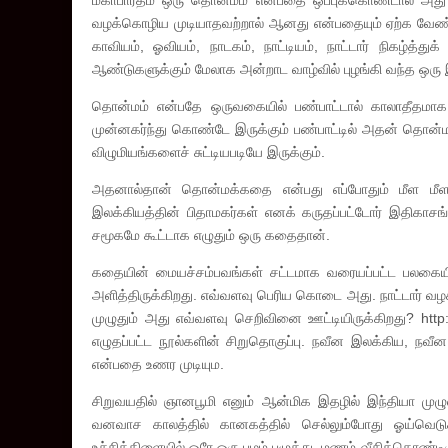
மகாபாரதம் ஒரு தொன்மம் என்பதை ஒப்புக்கொண்டால் அது
வழக்கொழிய முடியாதவற்றால் ஆனது என்பதையும் ஏற்க வேண்டிய
காவியம், ஓவியம், நாடகம், நாட்டியம், நாட்டார் நிகழ்த்
ஆண்டுகளுக்கும் மேலாக அன்றாட வாழ்வில் புழங்கி வந்த ஒர
தொன்மம் என்பதே ஒருவகையில் பண்பாட்டால் காலாதீதமாக ம
முன்னகர்ந்து கொண்டே இருக்கும் பண்பாட்டில் அதன் தொன்
விழுமியங்களைச் சுட்டியபடியே இருக்கும்.
அதனால்தான் தொன்மக்கதை என்பது எப்போதும் மீள மீள எழுத
இலக்கியத்தின் பிதாமகர்கள் எனக் கருதப்பட்டோர் இதிகா
சமூகமே கூட்டாக எழுதும் ஒரு கதைதான்.
கதையின் மையச்சம்பவங்கள் சட்டமாக வரையப்பட்ட பலகைய
அளித்திருக்கிறது. எவ்வளவு பெரிய கொடை அது. நாட்டார் வழ
முழுதும் அது எவ்வளவு செறிவினை ஊட்டியிருக்கிறது? http
எழுதப்பட்ட நூல்களின் சிறுதொகுப்பு. நவீன இலக்கிய, நவ
என்பதை உணர முடியும.
சிறுவயதில் ஞானபூமி எனும் ஆன்மிக இதழில் இந்தியா மு
வனவாச காலத்தில் கானகத்தில் செல்லும்போது ஓய்வெடுக்க
உச்சிக்கிளையில் ஒரே ஒரு பழம் பழுத்து மணம் வீசிக்கொண்ட