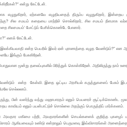
கிறீர்கள்?“ என்று கேட்டேன்.
ாக எழுதுகிறார், ஏற்கனவே எழுதியதைத் திரும்ப எழுதுகிறார், இன்றைய ச
தற்கு? சில சமயம் கதையை மாற்றிச் சொல்கிறார், சில சமயம் நீளமாக வ
முறை சிலசமயம்’ போட்டுப் பேசிக்கொண்டே போனார்.
ா?” எனக் கேட்டேன்.
இலக்கியவாதி என்ற பெயரில் இவர் ஏன் புராணத்தை எழுத வேண்டும்?” என ஆரம
ையே இங்கும் பேசுகிறேன்.
் பொதுவான மூன்று தலைப்புகளில் பிரித்துக் கொள்கிறேன். அதிலிருந்து நாம் உ
ேண்டும் என்ற கேள்வி. இதை ஒட்டிய அரசியல் கருத்துகளைப் பேசும் இட
மேலே செல்லலாம்.
ுந்து, பின் வளர்ந்து வந்து மஹாபாரதம் எனும் பெயரைச் சூட்டிக்கொண்ட மூலப்
ைய காவியம் எனும் பயன்பாட்டுச் சொல்லை அதற்குப் பொருத்திப் பார்க்கலாம்.
ன் அவதார மகிமை பற்றி, அவதாரங்களின் செயல்களைக் குறித்த புகழைப் 
ிசாரம் ஆகியவையும் உண்டு என்றாலும் பெருமளவு இவ்விசாரங்கள் அனைத்தை