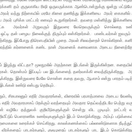
அக்கனி தம் குருவாகிய ரிஷி ஒருவருக்காக ஆண்டொன்றுக்கு ஒன்று மட்டுமே 
, அவர் வந்து நிற்கையில் மரமே கிளை தணித்து இக்கனியை அவர் கைகளில் 
 அவர் புசிக்க மாட்டார் எனவும் கூறுகிறார்கள். தவறை மன்னித்து இக்கனியை
கேட்க அவர்கள் அறுவரும் இதுவரை வேறெவருக்கும் சொல்லாத உண
்டி தன் பழைய நிலைக்குத் திரும்பும் என்கிறார்கள். பாண்டவர்கள் ஐவரும்
ற்கிறது. இப்போது திரௌபதியின் முறை. அவள் சிலவற்றைச் சொல்கிறாள். கனி
சுயம்வரத்தில் கர்ணனைக் கண்ட நான் அவனைக் கணவனாக அடைய நினைத்தே
வம் இழந்து விட்டதா? மூலநூலில் அதற்கான இடங்கள் இருக்கின்றன. கதையின
ார்கள். தொன்மம் இப்படிப் பல இடங்களைத் தளர்வாக்கி வைத்திருக்கிறது. அ
ருக்கிறது. இன்றுவரை மேலே சொன்ன கதை தவறு, ஆபாசம் என்று பாரதம் படித
டங்கள் உண்டு என்பது தெரியும்.
்ஸனும், சிசுபாலனும் எதிர் அவதாரங்கள், விரைவில் பரமாத்மாவை அடைய வேண்டி
ிர் அவதாரமாகப் பிறக்கும் வரத்தையும் அவதார தெய்வத்திடமே பெற்று வரு
ியே தத்துவக் குறியீடுகளுக்குள் சென்று விட முடியும். நாட்டார் வழ
யீட்டுப் பௌராணிக உணர்வுகளுக்கும் இடம் கொடுக்கிறது. அம்புப் படுக்கைய
ைமைகளை உரைக்கச் செய்கிறது. காலக்கணக்கைப் பல்லாண்டுகளாக நீடித்துப
. வீரக்கதைப் பாடகர்களும், குலமுறைப் பாடகர்களும் பாட இடம் கொடுக்க