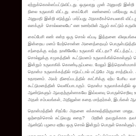
ஏற்றுக்கொள்ளப்பட்டுவிட்டது. ஒருவரது முன் அனுமதி இன்
நிலை உருவாகி விட்டது. கைப்பேசி எண்ணைப் பகிர்வது கூட
அனுமதி இன்றி எடுத்துப் பார்ப்பது அநாகரீகச்செயலாகி விட்ட
எனக்குச் சொல்லலையே“ என உணர்வின் ஆழம் காட்டும் கருவிய
கைப்பேசி எண் என்ற ஒரு சொல் எப்படி இத்தனை விஷயங்களை
இன்றைய மனம் மேற்சொன்ன அனைத்தையும் பொருள்படுத்திக்கொள
சந்தைக்கு வந்த நாளிலேயே உருவாகி விட்டதா? கிட்டத்தட்
சொல்லுக்கு சமூகத்தின் கூட்டுமனம் உருவாக்கிக்கொள்ளும்
இன்றும் உருவாகிக் கொண்டிருப்பவை. மேலும் இத்தொன்மமாக்கல
தொன்ம உருவாக்கத்தில் ஈடுபட்டால் மட்டுமே அது சாத்திய
உதாரணம். அவர் திரைப்படத்தில் காட்சிக்கு ஏற்ப பேசிய
கூட்டுமனத்தின் வெளிப்பாடாகும். தொன்ம உருவாக்கக்தில்
ஆண்டுகளும் ஆவதற்குள்ளாகவே இவ்வளவு பொருள்செறிவு உரு
அதன் சம்பவங்கள், அதிலுள்ள கதை மாந்தர்கள், இடங்கள் ஆக
தொன்மத்தின் சிறப்பே அதனை எக்காலத்திற்குமான மானுட
ஒற்றைச்சொல் சுட்டுவது எதை? பிறரின் தவறுக்காக தவ
ஆண்டுப் பழமை ஏறிய ஒரு சொல் இன்றும் பொருள் கொள்ளும்