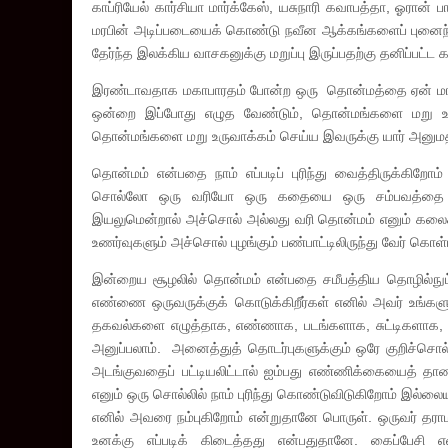
காப்ரியேல் கார்சியா மார்க்கேஸ், யசுநாரி கவாபத்தா, ஓரான
மரபின் அடிப்படையைக் கொண்டு நவீன ஆக்கங்களைப் புனைந்
தேர்ந்த இலக்கிய வாசகனுக்கு மறுப்பு இருப்பதற்கு தனிப்பட்ட
இரண்டாவதாக மகாபாரதம் போன்ற ஒரு தொன்மத்தை ஏன் மாற்ற
ஒன்றை இப்போது எழுத வேண்டும், தொன்மங்களை மறு உர
தொன்மங்களை மறு உருவாக்கம் செய்ய இவருக்கு யார் அனுமத
தொன்மம் என்பதை நாம் எப்படிப் புரிந்து வைத்திருக்கிறோ
சொல்லோ ஒரு வரியோ ஒரு கதையை ஒரு சம்பவத்தை அத
இயலுமென்றால் அச்சொல் அல்லது வரி தொன்மம் எனும் கலைச்ச
உணர்வுகளும் அச்சொல் புழங்கும் பண்பாட்டிலிருந்து வேர் கொ
இன்றைய சூழலில் தொன்மம் என்பதை சமீபத்திய தொழில்நுட்பத
எண்ணை ஒருவருக்குக் கொடுக்கிறீர்கள் எனில் அவர் உங்களு
தகவல்களை எழுத்தாக, எண்ணாக, படங்களாக, சுட்டிகளாக, ப
அனுப்பலாம். அனைத்துத் தொடர்புகளுக்கும் ஒரே குறிச்சொல
அடங்குவதைப் பட்டியலிட்டால் ஐம்பது எண்ணிக்கையைத் தாண
எனும் ஒரு சொல்லில் நாம் புரிந்து கொண்டுவிடுகிறோம் இல்ல
எனில் அவரை நம்புகிறோம் என்றுதானே பொருள். ஒருவர் தரா
உனக்கு எப்படிக் கிடைத்தது என்பதுதானே. கைப்பேசி 