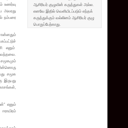
ம் உணர்வு
ஆசிரியர் குழுவின் கருத்துகள் அல்ல.
ியை அவரது
எனவே இதில் வெளியிடப்படும் எந்தக்
ல் நம்பரை
கருத்துக்கும் வல்லினம் ஆசிரியர் குழு
பொறுப்பேற்காது.
சொன்னதும்
ப்பட்டுச்
ேசி எனும்
ி வந்தவை.
 சமூகமும்
் இன்னொரு
ிவது சமூக
கு இருபது
ாசங்கள்,
்” எனும்
ஈராயிரம்