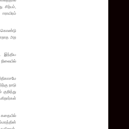
ாலத்தால்
 சிற்பம்,
 ஈராயிரம்
ிக்கொண்டு
 மாறாத அற
ு. இந்திய
 நிலையில்
இதிகாசமே
ற்கு நாடு
 குறித்து
கிறார்கள்
 கதையில்
மரத்தின்
துகிறான்.