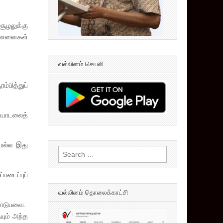
ூழலுக்கு
ர்ணனைகள்
வல்லினம் செயலி
்பித்துப்
ரையாடலைத்
மல்ல இது
Search
for:
படைப்புப்
வல்லினம் தொலைக்காட்சி
பாடுபவை.
யும் அந்த