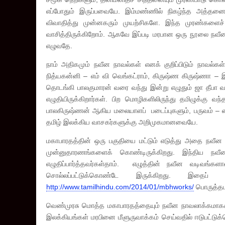
எப்போதும் இருப்பவையே. இம்மண்ணில் நிகழ்ந்த அத்தனை 
விவாதித்து முன்னகரும் முயற்சிகளே. இந்த முரண்களைச
வாசித்திருக்கிறோம். ஆகவே இப்படி மரபான ஒரு நூலை நவீன
எழுவதே.
நாம் அதிகமும் நவீன நாவல்கள் எனக் குறிப்பிடும் நாவல்க
நித்யகன்னி – எம் வி வெங்கட்ராம், கிருஷ்ண கிருஷ்ணா – இ
தொடங்கி பாலகுமாரன் வரை வந்து இன்று எழுதும் ஜா தீப
எழுதியிருக்கிறார்கள். பிற மொழிகளிலிருந்து தமிழுக்கு
பாலகிருஷ்ணன் ஆகிய மலையாளப் படைப்புகளும், பருவம் – பைர
தமிழ் இலக்கிய வாசகர்களுக்கு அறிமுகமானவையே.
மகாபாரதத்தின் ஒரு பகுதியை மட்டும் எடுத்து அதை நவீன
முன்னுதாரணங்களைக் கொண்டிருக்கிறது. இந்திய நவீ
எழுதிப்பார்த்தவர்கள்தாம். எழுத்தின் நவீன வடிவங
சொல்லப்பட்டுக்கொண்டே இருக்கிறது. இதைப
http://www.tamilhindu.com/2014/01/mbhworks/
பொருத்தம
வெண்முரசு மொத்த மகாபாரதத்தையும் நவீன நாவலாக்கமாகக்
இலக்கியங்கள் மரபினை மீளுருவாக்கம் செய்வதில் ஈடுபட்டு