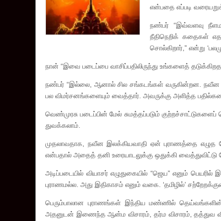
என்பதை எப்படி வரையறுக்
நண்பர் “இவ்வளவு நீளம
நீதிநெறிக் கதைகள் எ
சொல்கிறார்,” என்று ‘பல
நான் “இவை படைப்பை வாசிப்பதிலிருந்து உங்களைத் தடுக்கிறத
நண்பர் “இல்லை, ஆனால் சில சங்கடங்கள் வருகின்றன. நவீன 
பல விமர்சனங்களையும் வைத்தார். அவருக்கு அளித்த பதில்கள
வெண்முரசு படைப்பின் மேல் சுமத்தப்படும் குற்றச்சாட்டுகளைப
துவக்கலாம்.
முதலாவதாக, நவீன இலக்கியவாதி ஏன் புராணத்தை எழுத வ
என்பதால் அதைத் தனி உரையாடலுக்கு ஒதுக்கி வைத்துவிட்டு 
அடிப்படையில் வியாசர் எழுதுகையில் “ஜெய” எனும் பெயரில் இர
புராணமல்ல. அது இதிகாசம் எனும் வகை. ‘தமிழில்’ சற்றேறக்குற
பெரும்பாலான புராணங்கள் இந்திய மண்ணில் தெய்வங்களி
அதனுடன் இணைந்த ஆன்ம விசாரம், தர்ம விசாரம், தத்துவ வ