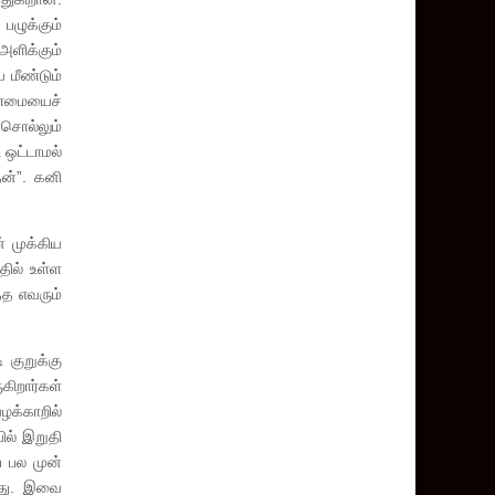
பழுக்கும்
அளிக்கும்
 மீண்டும்
்மையைச்
 சொல்லும்
 ஒட்டாமல்
ன்”. கனி
் முக்கிய
தில் உள்ள
்த எவரும்
 குறுக்கு
கிறார்கள்
க்காறில்
ில் இறுதி
் பல முன்
ிறது. இவை