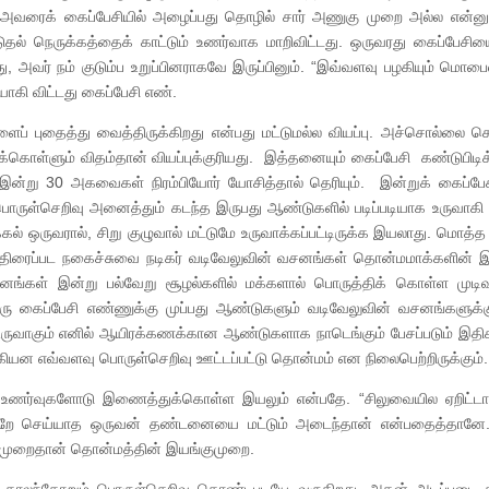
றி அவரைக் கைப்பேசியில் அழைப்பது தொழில் சார் அணுகு முறை அல்ல என்னு
ுதல் நெருக்கத்தைக் காட்டும் உணர்வாக மாறிவிட்டது. ஒருவரது கைப்பேச
து, அவர் நம் குடும்ப உறுப்பினராகவே இருப்பினும். “இவ்வளவு பழகியும் மொபை
ாகி விட்டது கைப்பேசி எண்.
ப் புதைத்து வைத்திருக்கிறது என்பது மட்டுமல்ல வியப்பு. அச்சொல்லை 
்ளும் விதம்தான் வியப்புக்குரியது. இத்தனையும் கைப்பேசி கண்டுபிடிக்க
ட இன்று 30 அகவைகள் நிரம்பியோர் யோசித்தால் தெரியும். இன்றுக் கைப்ப
 பொருள்செறிவு அனைத்தும் கடந்த இருபது ஆண்டுகளில் படிப்படியாக உருவாக
் ஒருவரால், சிறு குழுவால் மட்டுமே உருவாக்கப்பட்டிருக்க இயலாது. மொத்த
ம். திரைப்பட நகைச்சுவை நடிகர் வடிவேலுவின் வசனங்கள் தொன்மமாக்களின
 வசனங்கள் இன்று பல்வேறு சூழல்களில் மக்களால் பொருத்திக் கொள்ள முட
 ஒரு கைப்பேசி எண்ணுக்கு முப்பது ஆண்டுகளும் வடிவேலுவின் வசனங்களுக்
வாகும் எனில் ஆயிரக்கணக்கான ஆண்டுகளாக நாடெங்கும் பேசப்படும் இதிக
ியன எவ்வளவு பொருள்செறிவு ஊட்டப்பட்டு தொன்மம் என நிலைபெற்றிருக்கும்.
 உணர்வுகளோடு இணைத்துக்கொள்ள இயலும் என்பதே. “சிலுவையில ஏறிட்டான
றே செய்யாத ஒருவன் தண்டனையை மட்டும் அடைந்தான் என்பதைத்தானே. 
 முறைதான் தொன்மத்தின் இயங்குமுறை.