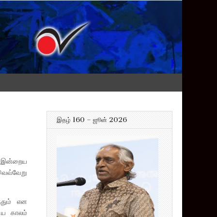
இதழ் 160 – ஜூன் 2026
– இன்றைய
 வெவ்வேறு
்தும் என
ிய காலம்