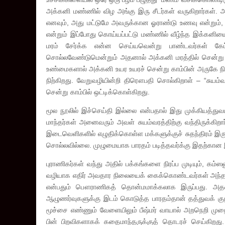
அக்கனி மண்ணில் விழ அங்கு இரு சீடர்கள் வருகிறார்கள். 
எனவும், அது மட்டுமே அவருக்கான ஓராண்டு உணவு என்றும்
என்றும் இப்போது கொய்யப்பட்டு மண்ணில் வீழ்ந்த இக்கனியை
மரம் சேர்க்க என்ன செய்யவென்று பாண்டவர்கள் 
சொல்லவேண்டுமென்றும் அதனால் அக்கனி மரத்தில் சென்று ஒட
உண்மைகளால் அக்கனி உயர உயரச் சென்று காம்பின் அருகே நி
நிற்கிறது. வேறுவழியின்றி திரௌபதி சொல்கிறாள் – “
சென்று காம்பில் ஒட்டிக்கொள்கிறது.
மூல நூலில் இச்செய்தி இல்லை என்பதால் இது முக்கியத்து
மாந்தர்கள் அனைவரும் அவள் சுயம்வரத்திற்கு வந்திருக்கிற
இடைவெளிகளில் எழுதிக்கொள்ள மக்களுக்குச் சுதந்திரம் இ
சொல்லவில்லை. முழுமையாக பாரதம் படித்தவர்க்கு இதற்கான இ
புராணிகர்கள் வந்து அதில் பக்கங்களை நிரப்ப முடியும், கம
வழியாக எதிர் அவதார நிலையைக் கைக்கொண்டவர்கள் அந்த எத
என்பதும் பௌராணிகத் தொன்மமாக்கலாக இருப்பது. அதன் வழ
ஆழுணர்வுகளுக்கு இடம் கொடுத்த பாரதம்தான் தத்துவக் குறி
மூச்சை எண்ணும் வேளையிலும் பீஷ்மர் வாயால் அறநெறி முற
பின் பிறவிகளாகக் கதைமாந்தருக்குத் தொடரச் செய்கிறது