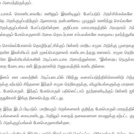
 அமைந்திருக்கும்.
யாகக் கொண்டவையே எனினும் இரண்டிலும் பேசப்படும் அறச்சிக்கல்கள
்வித அறக்குழப்பதிற்கும் ஆளாகாத தன்பணியை முழுதும் உணர்ந்து செவ்வன
குழப்பங்கள் பேசப்படுகின்றன. குறிப்பாக மகாபாரதத்தில் அவதாரம் அல
, மீறல்களும் பேசுபொருளாகி அவை தொடர்பான சம்பவங்களே கதையை நகர்த்துகி
 சொல்லப்போனால் தொழிற்புரட்சிக்குப் பின்னர் மாறிய சமூக அடுக்கு முறைகள
ு நவீன இலக்கியம் தன் மூலப்பொருளைக் கண்டடைந்தது எனலாம். சமூக நெறிக
ீன இலக்கியங்க்களின் அடிப்படையாக அமைந்துள்ளன. “இன்றைய நெருக்கடி
 இல்லாத மேடையை என் இருபதாண்டு அனுபவத்தில் கண்டதில்லை.
, இனம் என பலவற்றின் அடிப்படையில் பிரித்து வகைப்படுத்திக்கொண்டு அந
ருக்கு ஏற்படும் சிந்தனை இந்தச் சமூக நெறிகளுக்கு, விழுமியங்களுக்கு மாற
பேசுபொருள். இந்தப் பேசுபொருள் பதினெட்டாம் நூற்றாண்டிற்குப் பின்னர் ஐர
ருதுகோள் இங்கு நிலைபெற்று விட்டது.
 இந்த இடம் பிடிபடும். மாறிவரும் அறங்களைக் குறித்த பேசுபொருள் பாரதத்தில
ழப்பங்களைக் கையாண்டது, அதிலும் கதைத் தலைவனான ராமனுக்கு ஏற்பட்ட குழ
ம் அறக்குழப்பங்கள் பேசுபொருளாகின்றன.
ளும் புள்ளிகள் இந்திய மரபில் இறக்குமதி செய்யப்பட விசேஷங்கள் அல்ல. 