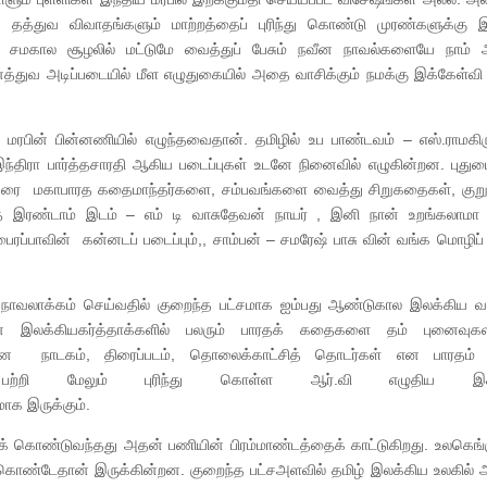
தத்துவ விவாதங்களும் மாற்றத்தைப் புரிந்து கொண்டு முரண்களுக்கு இ
் சமகால சூழலில் மட்டுமே வைத்துப் பேசும் நவீன நாவல்களையே நாம் 
த்துவ அடிப்படையில் மீள எழுதுகையில் அதை வாசிக்கும் நமக்கு இக்கேள்வ
ள் மரபின் பின்னணியில் எழுந்தவைதான். தமிழில் உப பாண்டவம் – எஸ்.ராமக
ந்திரா பார்த்தசாரதி ஆகிய படைப்புகள் உடனே நினைவில் எழுகின்றன. புதுமை
ா வரை மகாபாரத கதைமாந்தர்களை, சம்பவங்களை வைத்து சிறுகதைகள், குறு
 வந்த இரண்டாம் இடம் – எம் டி வாசுதேவன் நாயர் , இனி நான் உறங்கலாம
ப்பாவின் கன்னடப் படைப்பும்,, சாம்பன் – சமரேஷ் பாசு வின் வங்க மொழிப் 
 நாவலாக்கம் செய்வதில் குறைந்த பட்சமாக ஐம்பது ஆண்டுகால இலக்கிய வ
ன இலக்கியகர்த்தாக்களில் பலரும் பாரதக் கதைகளை தம் புனைவுக
்களான நாடகம், திரைப்படம், தொலைக்காட்சித் தொடர்கள் என பாரதம்
் பற்றி மேலும் புரிந்து கொள்ள ஆர்.வி எழுதிய இக்க
ாக இருக்கும்.
 கொண்டுவந்தது அதன் பணியின் பிரம்மாண்டத்தைக் காட்டுகிறது. உலகெங்க
க்கொண்டேதான் இருக்கின்றன. குறைந்த பட்சஅளவில் தமிழ் இலக்கிய உலகில் அ