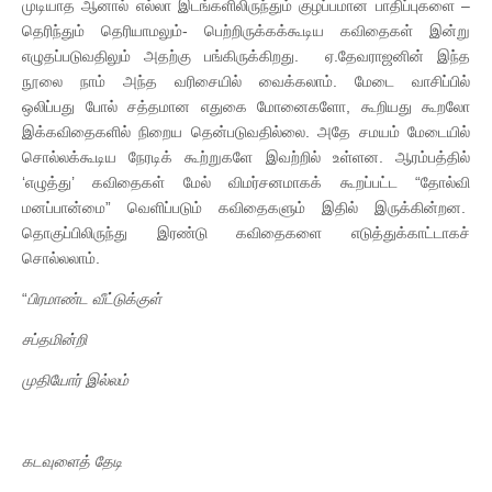
முடியாத ஆனால் எல்லா இடங்களிலிருந்தும் குழப்பமான பாதிப்புகளை –
தெரிந்தும் தெரியாமலும்- பெற்றிருக்கக்கூடிய கவிதைகள் இன்று
எழுதப்படுவதிலும் அதற்கு பங்கிருக்கிறது. ஏ.தேவராஜனின் இந்த
நூலை நாம் அந்த வரிசையில் வைக்கலாம். மேடை வாசிப்பில்
ஒலிப்பது போல் சத்தமான எதுகை மோனைகளோ, கூறியது கூறலோ
இக்கவிதைகளில் நிறைய தென்படுவதில்லை. அதே சமயம் மேடையில்
சொல்லக்கூடிய நேரடிக் கூற்றுகளே இவற்றில் உள்ளன. ஆரம்பத்தில்
‘எழுத்து’ கவிதைகள் மேல் விமர்சனமாகக் கூறப்பட்ட “தோல்வி
மனப்பான்மை” வெளிப்படும் கவிதைகளும் இதில் இருக்கின்றன.
தொகுப்பிலிருந்து இரண்டு கவிதைகளை எடுத்துக்காட்டாகச்
சொல்லலாம்.
“
பிரமாண்ட
வீட்டுக்குள்
சப்தமின்றி
முதியோர்
இல்லம்
கடவுளைத்
தேடி