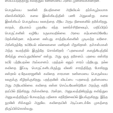
மையப்படுத்தாது கவித்துவ உண்மையை அவை முன்வைக்கின்றன.
பொருள்வய உலகின் நியதிகளை அறிவியல் தர்க்கபூர்வமாக
விளக்கிவிடும். கலை இலக்கியத்தின் பணி அதுவன்று. கலை
இலக்கியம் பொருள்வய உலகத்தை மீறிய அரூப நிலைகளில் தரிக்கிறது.
காதல், தியாகம் முதலிய எந்த உணர்ச்சிநிலையும், மதிப்பிடும்
பொருட்களின் வழியே உருவாவதில்லை. அவை கற்பனையிலேயே
பிறக்கின்றன. கற்பனை என்பது சாத்தியங்களின் முடிவற்ற வரிசை.
அங்கிருந்தே உயிரியல் எல்லைகளை மனிதன் மீறுகிறான். தச்சன்மகன்
அந்த உயரத்தில் இருந்தே சொல்கிறார் -“
பறவைகள்
களஞ்சியத்தில்
சேர்த்து
வைப்பதுமில்லை
” என்று. அது ஒரு தரிசனம். பறவை என்கிற
உயிர் பற்றியதல்ல அவ்வசனம். பறத்தல் எனும் சாரம் பற்றியது. நல்ல
கவிதை இப்படி பொருட்களிடமிருந்து விலகி சாரத்திற்கு போகிறது
என்றால் ஏ.தேவராஜனின் கவிதை சாரமான உண்மையை பொருள்வய
உலகுக்கு கீழிறக்குகிறது. பறத்தலின் வியப்பை –பறவைத் தன்மையை
அது அறியவில்லை. கவிதை என்ன செய்யவேண்டுமோ அதற்கு எதிர்
தரப்பில் நிற்கிறது அக்கவிதை. அன்றாட அனுபவத்திலிருந்து கவித்துவ
அனுபவத்திற்குப் போவதற்கு பதிலாக எதிர்நிலையில் இயங்குகிறது. இந்த
நூலின் சிக்கலும் அதுவே. கவிதையின் அடிப்படைக்கே முகத்தை
திருப்பிக்கொள்வது.