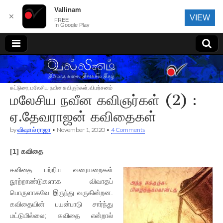
Vallinam
✕
VIEW
FREE
In Google Play
வல்லினம்
கட்டுரை
,
மலேசிய நவீன கவிஞர்கள்
,
விமர்சனம்
மலேசிய நவீன கவிஞர்கள் (2) :
ஏ.தேவராஜன் கவிதைகள்
by
விஷால் ராஜா
•
November 1, 2020
•
4 Comments
[1]
கவிதை
கவிதை பற்றிய வரையறைகள்
நூற்றாண்டுகளாக விவாதப்
பொருளாகவே இருந்து வருகின்றன.
கவிதையின் பயன்பாடு சார்ந்து
மட்டுமில்லை; கவிதை என்றால்