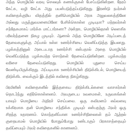
அந்த மொழியில் வரவு செலவுக் கணக்குகள் பேசப்படுகின்றன. நேரம்
கேட்க, வழி கேட்க அது பயன்படுத்தப்படுகிறது. இரண்டு நபர்கள்
கவிதைக்குரிய விதத்தில் தனிமொழியில் அரசு அலுவலகத்திலோ
அல்லது மருத்துவமனையிலோ பேசிக்கொள்ள முடியுமா? மற்றவர்கள்
சந்தேகமாகப் பார்க்க மாட்டார்களா? அன்றாட மொழியில்தான் லௌகீக
பரிவர்த்தனை நிகழ முடியும். ஆனால் அந்த மொழியிலோ அடிப்படைத்
தேவைகளுக்கு அப்பால் உள்ள உணர்ச்சியை வெளிப்படுத்த இயலாது.
பழக்கத்தினுள் அடைபடாத உணர்ச்சி என்பதால் அதை மொழியில்
வெளிப்படுத்த பழக்கமற்ற சொற்கள் தேவைப்படுகின்றன. பழக்கமற்ற
வரிசை தேவைப்படுகிறது. மொழியில் புதுமை செய்ய
வேண்டியிருக்கிறது. அப்படியாக உணர்ச்சியின் திடுக்கிடல், மொழியைத்
திடுக்கிட வைக்கும் இடத்தில் கவிதை நிகழ்கிறது.
பிரமிளின் கவிதைகளில் இத்தகைய திடுக்கிடல்களை வாசகர்கள்
தொடர்ந்து எதிர்கொள்ளலாம். அவருடைய உவமைகள், உருவகங்கள்
யாவும் மொழியை அதிரச் செய்பவை. ஒரு கவிமனம் எவ்வளவு
உக்கிரமாக தன் மொழியை சந்திக்க முடியும் என்பதற்கு அவர் ஒரு
சிறந்த உதாரணம். கொந்தளிப்பான உணர்ச்சிநிலைகள் தம் ஆற்றல்
குறையாமல் மொழியில் மோதும்போது உண்டாகும் பிரகாசத்தையும்
தவிப்பையும் அவர் கவிதைகளில் காணலாம்.