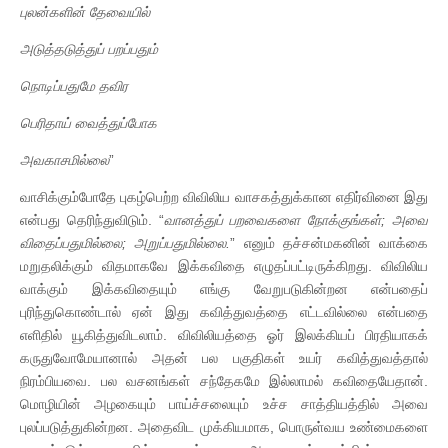
புலன்களின்
தேவையில்
அடுத்தடுத்துப்
பறப்பதும்
நொடிப்பதுமே
தவிர
பெரிதாய்
வைத்துப்போக
அவகாசமில்லை
”
வாசிக்கும்போதே புகழ்பெற்ற விவிலிய வாசகத்துக்கான எதிர்வினை இது
என்பது தெரிந்துவிடும். “
வானத்துப்
பறவைகளை
நோக்குங்கள்
;
அவை
விதைப்பதுமில்லை
;
அறுப்பதுமில்லை
.
” எனும் தச்சன்மகனின் வாக்கை
மறுதலிக்கும் விதமாகவே இக்கவிதை எழுதப்பட்டிருக்கிறது. விவிலிய
வாக்கும் இக்கவிதையும் எங்கு வேறுபடுகின்றன என்பதைப்
புரிந்துகொண்டால் ஏன் இது கவித்துவத்தை எட்டவில்லை என்பதை
எளிதில் யூகித்துவிடலாம். விவிலியத்தை ஓர் இலக்கியப் பிரதியாகக்
கருதுவோமேயானால் அதன் பல பகுதிகள் உயர் கவித்துவத்தால்
நிரம்பியவை. பல வசனங்கள் சந்தேகமே இல்லாமல் கவிதையேதான்.
மொழியின் அழகையும் பாய்ச்சலையும் உச்ச சாத்தியத்தில் அவை
புலப்படுத்துகின்றன. அதைவிட முக்கியமாக, பொருள்வய உண்மைகளை