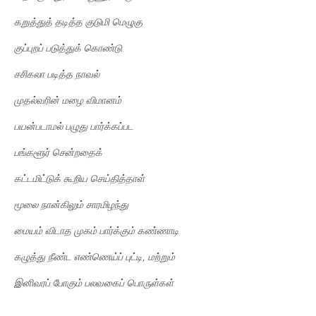
கறுத்துத்
தடித்த
குடுமி
மெழுகு
குப்புறப்
படுத்துக்
கொண்டு
சசிகலா
படித்த
நாவல்
முதல்வரின்
மழை
விமானம்
பயன்படாமல்
பழுது
பார்க்கப்பட
பங்களூர்
சென்றதைக்
கட்டமிட்டுக்
கூறிய
செய்தித்தாள்
மூலை
நான்கிலும்
சாரமிழந்து
மையம்
விடாத
முகம்
பார்க்கும்
கண்ணாடி
கழுத்து
நீண்ட
எண்ணெய்ப்
புட்டி
,
மற்றும்
இனிவரப்
போகும்
பலவகைப்
பொருள்கள்