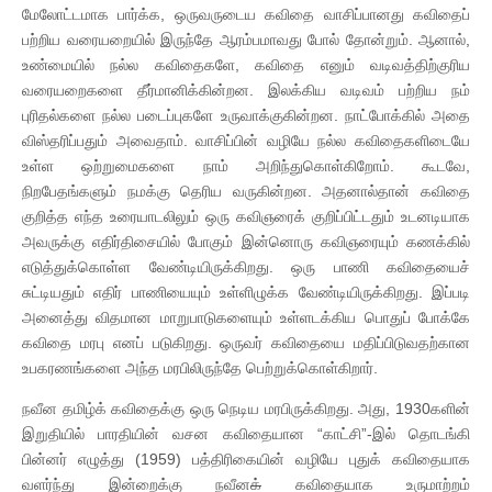
மேலோட்டமாக பார்க்க, ஒருவருடைய கவிதை வாசிப்பானது கவிதைப்
பற்றிய வரையறையில் இருந்தே ஆரம்பமாவது போல் தோன்றும். ஆனால்,
உண்மையில் நல்ல கவிதைகளே, கவிதை எனும் வடிவத்திற்குரிய
வரையறைகளை தீர்மானிக்கின்றன. இலக்கிய வடிவம் பற்றிய நம்
புரிதல்களை நல்ல படைப்புகளே உருவாக்குகின்றன. நாட்போக்கில் அதை
விஸ்தரிப்பதும் அவைதாம். வாசிப்பின் வழியே நல்ல கவிதைகளிடையே
உள்ள ஒற்றுமைகளை நாம் அறிந்துகொள்கிறோம். கூடவே,
நிறபேதங்களும் நமக்கு தெரிய வருகின்றன. அதனால்தான் கவிதை
குறித்த எந்த உரையாடலிலும் ஒரு கவிஞரைக் குறிப்பிட்டதும் உடனடியாக
அவருக்கு எதிர்திசையில் போகும் இன்னொரு கவிஞரையும் கணக்கில்
எடுத்துக்கொள்ள வேண்டியிருக்கிறது. ஒரு பாணி கவிதையைச்
சுட்டியதும் எதிர் பாணியையும் உள்ளிழுக்க வேண்டியிருக்கிறது. இப்படி
அனைத்து விதமான மாறுபாடுகளையும் உள்ளடக்கிய பொதுப் போக்கே
கவிதை மரபு எனப் படுகிறது. ஒருவர் கவிதையை மதிப்பிடுவதற்கான
உபகரணங்களை அந்த மரபிலிருந்தே பெற்றுக்கொள்கிறார்.
நவீன தமிழ்க் கவிதைக்கு ஒரு நெடிய மரபிருக்கிறது. அது, 1930களின்
இறுதியில் பாரதியின் வசன கவிதையான “காட்சி”-இல் தொடங்கி
பின்னர் எழுத்து (1959) பத்திரிகையின் வழியே புதுக் கவிதையாக
வளர்ந்து இன்றைக்கு நவீன
க்
கவிதையாக உருமாற்றம்