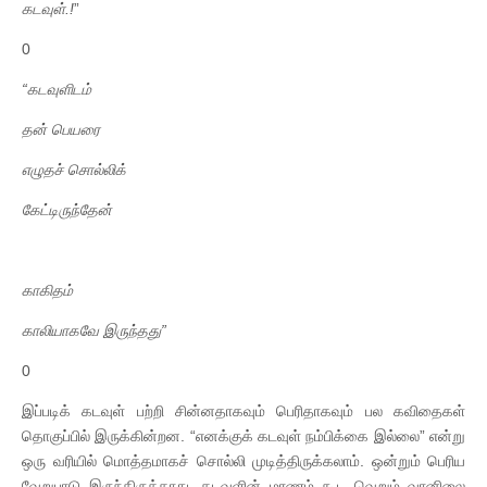
கடவுள்
.!
”
0
“
கடவுளிடம்
தன்
பெயரை
எழுதச்
சொல்லிக்
கேட்டிருந்தேன்
காகிதம்
காலியாகவே
இருந்தது
”
0
இப்படிக் கடவுள் பற்றி சின்னதாகவும் பெரிதாகவும் பல கவிதைகள்
தொகுப்பில் இருக்கின்றன. “எனக்குக் கடவுள் நம்பிக்கை இல்லை” என்று
ஒரு வரியில் மொத்தமாகச் சொல்லி முடித்திருக்கலாம். ஒன்றும் பெரிய
வேறுபாடு இருந்திருக்காது. கடவுளின் மரணம் கூட வெறும் வானிலை