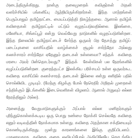
அடைந்திருக்கிறது. நான்கு தலைமுறைக் கவிஞர்கள் அதன்
வளர்ச்சியில் பங்களிப்பு ஆற்றியிருக்கிறார்கள். இந்த மாற்றங்கள்
பெரும்பாலும் தமிழ்நாட்டை மையப்படுத்தி நிகழ்ந்தவை. ஆனால் தமிழ்க்
கவிதைகள் தமிழ்நாட்டில் மட்டும் எழுதப்படுவதில்லை. இலங்கை,
மலேசியா, சிங்கப்பூர் என்று வெவ்வேறு நாடுகளில் எழுதப்படுகின்றன.
இந்த நிலையில் தமிழ்நாட்டைச் சேர்ந்த ஒருவர் பிற தேசத்து தமிழ்ப்
படைப்புகளை வாசிப்பதில் வாழ்க்கைச் சூழல் சார்ந்தோ அல்லது
கலாச்சாரம் சார்ந்தோ ஏதேனும் தடைகள் உள்ளனவா? எந்தக் கவிதை
மரபை அவர் பின்தொடர்வது? இந்தக் கேள்விகள் பல நேரங்களில்
எழுப்பப்படுகின்றன. குறைந்தபட்ச இலக்கிய பரிச்சயம் உள்ள ஒருவர்கூட
கவிதை வாசிப்பில் கலாச்சாரத் தடைகள் இல்லை என்று எளிதில் பதில்
சொல்லிவிட முடியும். (மேற்கு கிழக்கு போல் நேரெதிர் அறிதல் முறைகள்
சந்திக்கும் இடங்களில் இடைவெளிகள் விழலாம். ஆனால் அதுவும் எல்லா
நேரத்திலும் அல்ல).
அனைத்து வேறுபாடுகளுக்கும் அப்பால் எல்லா மனிதர்களும்
புரிந்துகொள்ளக்கூடிய ஒரு பொது உண்மை நோக்கி செல்வதே கவிதை
எனும் வடிவத்தின் நோக்கமாக உள்ளது. கவிதை அதற்கான சக்தியையும்
கொண்டிருக்கிறது. மூன்று காரணங்களை இங்கு குறிப்பிடலாம்.
முதலாவதாக, கவிதை குகை ஓவியம்போல் ஆதியிலேயே தொடங்கிய