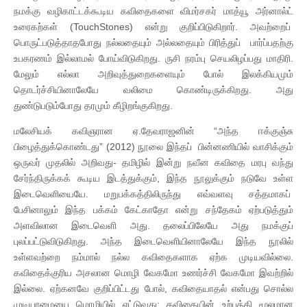
நமக்கு வழிகாட்டக்கூடிய கவிதைகளை விமர்சகர் மாத்யூ அர்னால்ட்
உரைகற்கள் (TouchStones) என்று குறிப்பிடுகிறார். அவற்றைப்
பொருட்படுத்தாதபோது நல்லதையும் அல்லதையும் பிரித்துப் பார்ப்பதற்கு
உபகரணம் இல்லாமல் போய்விடுகிறது. ருசி நரம்பு செயலிழப்பது மாதிரி.
மேலும் எல்லா அறிவுத்துறைகளையும் போல் இலக்கியமும்
தொடர்ச்சியினாலேயே வலிமை கொண்டிருக்கிறது. அது
துண்டுபடும்போது தரமும் கீழிறங்குகிறது.
மலேசியக் கவிஞரான ஏ.தேவராஜனின் “அந்த ஈக்குஞ்சு
பிழைத்துக்கொண்டது” (2012) நூலை இந்தப் பின்னணியில் வாசிக்கும்
ஒருவர் முதலில் அறிவது- தமிழில் இன்று நவீன கவிதை மரபு வந்து
சேர்ந்திருக்கக் கூடிய இடத்துக்கும், இந்த நூலுக்கும் நடுவே உள்ள
இடைவெளியையே. மறுபக்கத்திலிருந்து எவ்வளவு சத்தமாகப்
பேசினாலும் இந்த பக்கம் கேட்காதோ என்று சந்தேகம் ஏற்படுத்தும்
அளவிலான இடைவெளி அது. தலைப்பிலேயே அது நமக்குப்
புலப்பட்டுவிடுகிறது. அந்த இடைவெளியினாலேயே இந்த நூலில்
உள்ளவற்றை நம்மால் நல்ல கவிதைகளாக ஏற்க முடியவில்லை.
கவிதைக்குரிய அசலான மொழி வேகமோ உணர்ச்சி வேகமோ இவற்றில்
இல்லை. ஏற்கனவே குறிப்பிட்டது போல், கவிதையாதல் என்பது சொல்ல
முடியாமையை மொழியில் எட்டுவது; கவிதையின் உற்பத்தி மூலமான