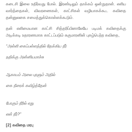
கடைசி இலை உதிர்வது போல். இரண்டிலும் தாக்கம் ஒன்றுதான். எளிய
வார்த்தைகள், விவரணைகள், காட்சிகள் வழியாகக்கூட கவிதை
தன்னுலகை சமைத்துக்கொள்ளக்கூடும்.
தன் எளிமையான காட்சி சித்தரிப்பினாலேயே படிமக் கவிதைக்கு
அடிக்கடி உதாரணமாக காட்டப்படும் சுகுமாரனின் புகழ்பெற்ற கவிதை,
“
அள்ளி
கைப்பள்ளத்தில்
தேக்கிய
நீர்
நதிக்கு
அன்னியமாச்சு
ஆகாயம்
அலை
புரளும்
அதில்
கை
நீரைக்
கவிழ்த்தேன்
போகும்
நீரில்
எது
என்
நீர்
?
”
[2]
கவிதை
மரபு