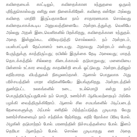
கவிதையைக் காட்டிலும், கவிதைக்கான உந்துதலை ஒருவர்
புரிந்துகொள்வது எளிது என நினைக்கிறேன். கவிதை என்றோ அல்லது
கவிதை மாதிரி இருப்பதாகவோ நாம் சாதாரணமாக சொல்வது
கவிதையாகக்கூடிய அனுபவத்தினையே. அன்றாடத்துக்கு வெளியே
அல்லது அதன் இடைவெளிகளில் பிறக்கிறது, கவிதைக்கான உந்துதல்.
அதை இன்னும்கூட விரிவுபடுத்தி சொல்லலாம். நம் அன்றாடம்,
பயன்பாட்டின் தேய்மானம் உடையது. அதாவது அன்றாடம் என்பது
பேருந்துக்கு காத்திருப்பது; ரயிலில் இருக்கை தேடி அலைவது; மாதத்
தொடக்கத்தில் சில்லறை கிடைக்காமல் தடுமாறுவது; மனைவியை
பின்னால் உட்கார வைத்து காதலின்றி பைக் ஓட்டுவது. அன்றாடத்திலும்
எதிர்பாராத விபத்துகள் நிகழலாம்தான். ஆனால் பொதுவாக அது
பரிச்சயத்தின் மாறா விதிகளிலேயே இயங்குகிறது. அன்றாடத்தின்
துண்டுபட்ட உலகங்களில் உடை, உடல்மொழி என்று நாம்
பொருந்தியிருப்பதுபோல் நம் மொழி, உணர்ச்சி ஆகியவற்றையும் அங்கே
பழக்கி வைத்திருக்கிறோம். ஆனால் சில சமயங்களில் அடிப்படைத்
தேவைகளுக்கு அப்பால் எளிதில் அர்த்தப்படுத்த முடியாத வேறு
உணர்ச்சிகளையும் நாம் சந்திக்க நேர்கிறது. எதிர் நோக்கா பிரிவு போல்.
அழகின் தடுமாற்றம் போல். மரணத்தின் நிச்சயத்தன்மை போல். இனம்
தெரியா ஆனந்தம் போல். சொல்ல முடியாதது என அதை