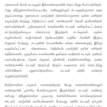
பறவைகள் போல் கடவுளும் இக்கவிதைகளில் தொடர்ந்து பேசப்படுகிறார்.
அது புரிந்துகொள்ளக்கூடியதே. மனிதனுக்கும் கடவுளுக்குமான உறவு
குழப்பமானது. ஜனநாயக யுகத்தின் விளைபொருளான நவீன மனிதன்
சமூகத்திடமிருந்து அந்நியப்பட்டவன். எனவேதான் அவன் தனிமனிதன்
எனப்படுகிறான். முந்தையைக் காலங்களில் கடவுள் மனிதக்கூட்டத்தை
கட்டுபடுத்தக்கூடிய விசையாக இருந்தார். சடங்குகள், பழக்க
வழக்கங்கள், வழிபாடுகள் ஆகியவற்றின் வழியே அவரின் இருப்பு
ஸ்தூலம் பெற்றது. கடவுளின் பெயராலேயே எல்லா எல்லைகளும் இங்கு
வகுக்கப்பட்டன. விளைவாக, அறிவியல் யுகத்தில் நவீன மனிதன்
எதிர்கொண்ட முதன்மை சவால்களில் ஒன்றாக மாறினார் கடவுள். நவீனம்
பாரம்பரியத்தை அதன் ஆதாரப் புள்ளியில் சந்திக்கலாகிற்று. நவீன
கவிதைகளில் கடவுள் திரும்பத் திரும்ப வருவதை நாம் தொடர்ந்து
பார்க்கிறோம். புதுமைபித்தன்கூட கடவுள் பற்றிக் கவிதை
எழுதியிருக்கிறார்.
மேற்சொன்ன சமூகக் காரணத்தோடு வேறு காரணங்களினாலும்
கவிதையின் முக்கிய பேசுபொருளாக இருக்கிறார், கடவுள். கவிதை
என்பது புரிந்துகொள்ள முடியாத உணர்ச்சிகளை சொல்வதற்கான
ஊடகம். வாழ்வின் ரகசியங்களைப் பேசுவது. எனில் கடவுள் நம்முன்
இருக்கும் ஆகப்பெரிய ரகசியம். எனவே கடவுளைக் கவிதை தவிர்க்கவே