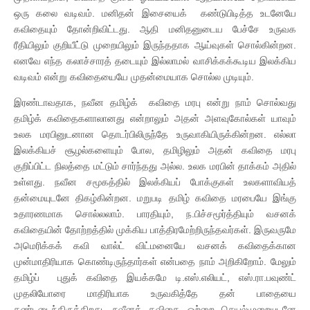
ஒரு கலை வடிவம். மனிதன் இசையைக் கண்டுபிடித்த உடனேயே
கவிதையும் தோன்றிவிட்டது. ஆதி மனிதனுடைய பேச்சே உருவக
ரீதியிலும் குறியீட்டு முறையிலும் இருந்ததாக ஆய்வுகள் சொல்கின்றன.
எனவே எந்த கலாச்சாரத் தடையும் இல்லாமல் வாசிக்கக்கூடிய இலக்கிய
வடிவம் என்று கவிதையையே முதன்மையாக சொல்ல முடியும்.
இரண்டாவதாக, நவீன தமிழ்க் கவிதை மரபு என்று நாம் சொல்வது
தமிழ்க் கவிதைகளாலானது என்றாலும் அதன் அளவுகோல்கள் யாவும்
உலக மரபினுடனான தொடர்பிலிருந்தே உருவாகியிருக்கின்றன. எல்லா
இலக்கியச் சூழல்களையும் போல, தமிழிலும் அதன் கவிதை மரபு
குறிப்பிட்ட நிலத்தை மட்டும் சார்ந்தது அல்ல. உலக மரபின் தாக்கம் அதில்
உள்ளது. நவீன சமூகத்தில் இலக்கியப் போக்குகள் உலகளாவியத்
தன்மையுடனே திகழ்கின்றன. மறுபடி தமிழ் கவிதை மரபையே இங்கு
உதாரணமாக சொல்லலாம். பாரதியும், ந.பிச்சமூர்த்தியும் வசனக்
கவிதையின் தோற்றத்தில் முக்கிய பாத்திரமேற்றிருந்தவர்கள். இருவருமே
அமெரிக்கக் கவி வால்ட் விட்மனையே வசனக் கவிதைக்கான
முன்மாதிரியாக கொண்டிருந்தார்கள் என்பதை நாம் அறிகிறோம். மேலும்
தமிழ்ப் புதுக் கவிதை இயக்கமே டி.எஸ்.எலியட், எஸ்.ரா.பவுண்ட்
முதலியோரை மாதிரியாக உருவகித்தே தன் பாதையை
கண்டடைந்திருக்கிறது. நவீனக் கவிதை ஒற்றை செயல்முறையுடனே