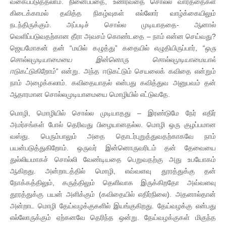
வகைப்படுத்தலாம். நினைப்பதை, உணர்வதை சொல்ல வார்த்தைகள்
கிடைக்காமல் தவித்த நிகழ்வுகள் எல்லோர் வாழ்க்கையிலும்
நடந்திருக்கும். அப்படிச் சொல்ல முடியாததை- ஆனால்
வெளிப்படுவதற்கான தீரா அவசம் கொண்டதை – நாம் என்ன செய்வது?
ஜெயமோகன் தன் “மயில் கழுத்து” கதையில் எழுதியிருப்பார்,
“
ஒரு
சொல்லமுடியாமையை
இன்னொரு
சொல்லமுடியாமையால்
ஈடுகட்டுகிறோம்
”
என்று. அந்த ஈடுகட்டும் செயலைக் கவிதை என்றும்
நாம் அழைக்கலாம். கவிதையாதல் என்பது கவித்துவ அனுபவம் தன்
ஆதாரமான சொல்லமுடியாமையை மொழியில் எட்டுவதே.
மொழி, மொழியில் சொல்ல முடியாதது – இரண்டுமே நேர் எதிர்
அமர்சங்கள் போல் தெரிவது பிழையானதல்ல. மொழி ஒரு குழப்பமான
வஸ்து. பெரும்பாலும் அதை தொடர்புறுத்துவதற்காகவே நாம்
பயன்படுத்துகிறோம். ஒருவர் இன்னொருவரிடம் தன் தேவையை
துல்லியமாகச் சொல்லி வேண்டியதை பெறுவதற்கு அது உபயோகம்
ஆகிறது. அன்றாடத்தில் மொழி, எவ்வளவு தூரத்துக்கு தன்
நோக்கத்திலும், கருத்திலும் தெளிவாக இருக்கிறதோ அவ்வளவு
தூரத்துக்கு பயன் அளிக்கும் (கவிதையில் எதிர்நிலை). அதனால்தான்
அன்றாட மொழி தேய்வழக்குகளில் இயங்குகிறது. தேய்வழக்கு என்பது
எல்லோருக்கும் ஏற்கனவே தெரிந்த ஒன்று. தேய்வழக்குகள் மிகுந்த