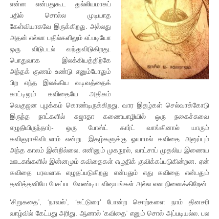
என்ன என்பதுகூட துல்லியமாகப்
பதில் சொல்ல முடியாத
கேள்வியாகவே இருக்கிறது. அல்லது
அதன் எல்லா பதில்களிலும் எப்படியோ
ஒரு விடுபடல் வந்துவிடுகிறது.
பொதுவாக இலக்கியத்திற்கே
அந்தக் குணம் உண்டு எனும்போதும்
பிற எந்த இலக்கிய வடிவத்தைக்
காட்டிலும் கவிதையே அதிகம்
வெகுஜன புழக்கம் கொண்டிருக்கிறது. வார இதழ்கள் செல்வாக்கோடு
இருந்த நாட்களில் சுஜாதா கணையாழியில் ஒரு நகைச்சுவை
எழுதியிருந்தார்- ஒரு போஸ்ட் கார்ட் வாங்கினால் யாரும்
கவிஞராகிவிடலாம் என்று. இதழ்களுக்கு ஓயாமல் கவிதை அனுப்பும்
அந்த காலம் இன்றில்லை. எனினும் முகநூல், வாட்சாப் முதலிய இணைய
ஊடகங்களில் இன்னமும் கவிதைகள் எழுதிக் குவிக்கப்படுகின்றன. ஏன்
கவிதை பரவலாக எழுதப்படுகிறது என்பதும் எது கவிதை என்பதும்
தனித்தனியே பேசப்பட வேண்டிய விஷயங்கள் அல்ல என நினைக்கிறேன்.
‘சிறுகதை’, ‘நாவல்’, ‘கட்டுரை’ போன்ற சொற்களை நாம் தினசரி
வாழ்வில் கேட்பது அரிது. ஆனால் ‘கவிதை’ எனும் சொல் அப்படியல்ல. பல