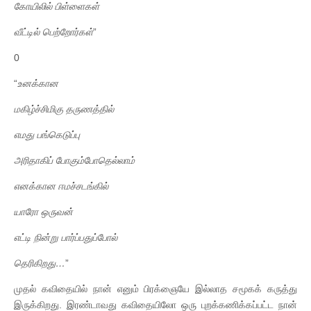
கோயிலில்
பிள்ளைகள்
வீட்டில்
பெற்றோர்கள்
”
0
“
உனக்கான
மகிழ்ச்சிமிகு
தருணத்தில்
எமது
பங்கெடுப்பு
அரிதாகிப்
போகும்போதெல்லாம்
எனக்கான
ஈமச்சடங்கில்
யாரோ
ஒருவன்
எட்டி
நின்று
பார்ப்பதுப்போல்
தெரிகிறது
…
”
முதல் கவிதையில் நான் எனும் பிரக்ஞையே இல்லாத சமூகக் கருத்து
இருக்கிறது. இரண்டாவது கவிதையிலோ ஒரு புறக்கணிக்கப்பட்ட நான்