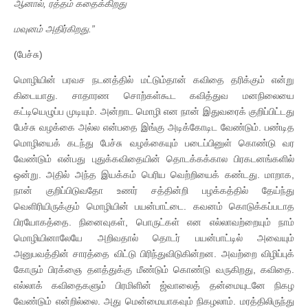
ஆனால்
,
ரத்தம்
கதைக்கிறது
மவுனம்
அதிர்கிறது
.
”
(பேச்சு)
மொழியின் பரவச நடனத்தில் மட்டும்தான் கவிதை தரிக்கும் என்று
கிடையாது. சாதாரண சொற்கள்கூட கவித்துவ மனநிலையை
கட்டியெழுப்ப முடியும். அன்றாட மொழி என நான் இதுவரைக் குறிப்பிட்டது
பேச்சு வழக்கை அல்ல என்பதை இங்கு அடிக்கோடிட வேண்டும். பண்டித
மொழியைக் கடந்து பேச்சு வழக்கையும் படைப்பினுள் கொண்டு வர
வேண்டும் என்பது புதுக்கவிதையின் தொடக்கக்கால பிரகடனங்களில்
ஒன்று. அதில் அந்த இயக்கம் பெரிய வெற்றியைக் கண்டது. மாறாக,
நான் குறிப்பிடுவதோ உணர் சத்தின்றி பழக்கத்தில் தேய்ந்து
வெளிரியிருக்கும் மொழியின் பயன்பாட்டை. கவனம் கொடுக்கப்படாத
பிரயோகத்தை. நினைவுகள், பொருட்கள் என எல்லாவற்றையும் நாம்
மொழியினாலேயே அறிவதால் தொடர் பயன்பாட்டில் அவையும்
அனுபவத்தின் சாரத்தை விட்டு பிரிந்துவிடுகின்றன. அவற்றை விழிப்புக்
கோரும் பிரக்ஞை தளத்துக்கு மீண்டும் கொண்டு வருகிறது, கவிதை.
எல்லாக் கவிதைகளும் பிரமிளின் ஜ்வாலைத் தன்மையுடனே நிகழ
வேண்டும் என்றில்லை. அது மென்மையாகவும் நிகழலாம். மரத்திலிருந்து