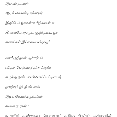
ஆனால்
நடராசர்
ஆடிக்
கொண்டிருக்கிறார்
இருப்பிடம்
இமயமோ
சித்சபையோ
இல்லையென்றாலும்
சூழ்ந்தவை
பூத
கணங்கள்
இல்லையென்றாலும்
எனக்குத்தான்
ஆச்சரியம்
எடுத்த
பொற்பாதத்தின்
அருகே
கழுத்து
நீண்ட
எண்ணெய்ப்
புட்டியைத்
தவறியும்
இடறி
விடாமல்
ஆடிக்
கொண்டிருக்கிறார்
மேசை
நடராசர்
.”
கடவுளின் அண்மையை மௌனமாய் அறிந்து திரும்பும் ஆத்மநாமின்