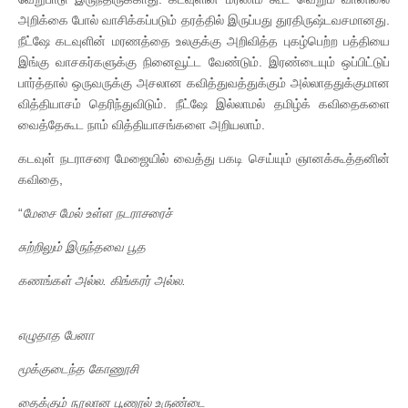
அறிக்கை போல் வாசிக்கப்படும் தரத்தில் இருப்பது துரதிருஷ்டவசமானது.
நீட்ஷே கடவுளின் மரணத்தை உலகுக்கு அறிவித்த புகழ்பெற்ற பத்தியை
இங்கு வாசகர்களுக்கு நினைவூட்ட வேண்டும். இரண்டையும் ஒப்பிட்டுப்
பார்த்தால் ஒருவருக்கு அசலான கவித்துவத்துக்கும் அல்லாததுக்குமான
வித்தியாசம் தெரிந்துவிடும். நீட்ஷே இல்லாமல் தமிழ்க் கவிதைகளை
வைத்தேகூட நாம் வித்தியாசங்களை அறியலாம்.
கடவுள் நடராசரை மேஜையில் வைத்து பகடி செய்யும் ஞானக்கூத்தனின்
கவிதை,
“
மேசை
மேல்
உள்ள
நடராசரைச்
சுற்றிலும்
இருந்தவை
பூத
கணங்கள்
அல்ல
.
கிங்கரர்
அல்ல
.
எழுதாத
பேனா
மூக்குடைந்த
கோணூசி
தைக்கும்
நூலான
பூணூல்
உருண்டை