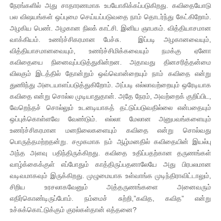
நேரங்களில் அது சாதாரணமாக உபயோகிக்கப்படுகிறது. கவிதையோடு
பல விஷயங்கள் ஒப்புமை செய்யப்படுவதை நாம் தொடர்ந்து கேட்கிறோம்.
அழகிய பெண். அழகான நிலக் காட்சி. இனிய ஞாபகம். வித்தியாசமான
வாக்கியம். உணர்ச்சிகரமான பேச்சு. இப்படி அழகானவையும்,
வித்தியாசமானவையும், உணர்ச்சிமிக்கவையும் நமக்கு ஏனோ
கவிதையை நினைவுப்படுத்துகின்றன. அதாவது தினசரித்தன்மை
விலகும் இடத்தில் தோன்றும் ஒவ்வொன்றையும் நாம் கவிதை என்று
துணிந்து அடையாளப்படுத்துகிறோம். அப்படி எல்லாவற்றையும் ஒரேடியாக
கவிதை என்று சொல்ல முடியாதுதான். அதே நேரம், அவற்றைக் குறிப்பிட,
வேறெந்தச் சொல்லும் உடனடியாகத் தட்டுப்படுவதில்லை என்பதையும்
ஒப்புக்கொள்ளவே வேண்டும். எல்லா மேலான அனுபவங்களையும்
உணர்ச்சிகரமான மனநிலைகளையும் கவிதை என்று சொல்வது
பொருத்தமற்றதன்று. சமூகமாக நம் ஆழ்மனதில் கவிதையின் இயல்பு
அந்த அளவு பதிந்திருக்கிறது. கவிதை உதிப்பதற்கான தருணங்கள்
வாழ்க்கைக்குள் எப்போதும் காத்திருப்பதனாலேயே அது பிரபலமான
வடிவமாகவும் இருக்கிறது. முழுமையாக உள்வாங்க முடிந்திராவிட்டாலும்,
சிறிய உரசலாகவேனும் அத்தருணங்களை அனைவரும்
எதிர்கொண்டிருப்போம். நம்மைச் சுற்றி,”கவித, கவித” என்று
உச்சுக்கொட்டுக்கும் குரல்கள்தான் எத்தனை?