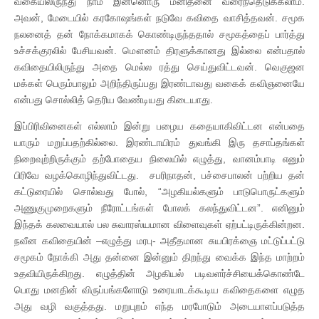
வகையிலிருந்து நாம் இன்னொரு மனிதனை வரைந்தெடுக்கலாம்.
அவன், மேடையில் கரகோஷங்கள் நடுவே கவிதை வாசித்தவன். சமூக
நலனைத் தன் நோக்கமாகக் கொண்டிருந்ததால் சமூகத்தைப் பார்த்து
உச்சக்குரலில் பேசியவன். மௌனம் திரளுக்கானது இல்லை என்பதால்
கவிதையிலிருந்து அதை மெல்ல ரத்து செய்துவிட்டவன். வெகுஜன
மக்கள் பெரும்பாலும் அறிந்திருப்பது இரண்டாவது வகைக் கவிஞனையே
என்பது சொல்லித் தெரிய வேண்டியது கிடையாது.
இப்பிரிவினைகள் எல்லாம் இன்று பழைய கதையாகிவிட்டன என்பதை
யாரும் மறுப்பதற்கில்லை. இரண்டாயிரம் துவங்கி இரு தசாப்தங்கள்
நிறைவுற்றிருக்கும் தற்போதைய நிலையில் எழுத்து, வானம்பாடி எனும்
பிரிவே வழக்கொழிந்துவிட்டது. சபரிநாதன், பச்சைபாலன் பற்றிய தன்
கட்டுரையில் சொல்வது போல், “அழகியல்களும் பாடுபொருட்களும்
அணுகுமுறைகளும் நீரோட்டங்கள் போலக் கலந்துவிட்டன”. எனினும்
இந்தக் கலவையால் பல சுவாரஸ்யமான விளைவுகள் ஏற்பட்டிருக்கின்றன.
நவீன கவிதையின் –எழுத்து மரபு- அதீதமான சுயபிரக்ஞை மட்டுப்பட்டு
சமூகம் நோக்கி அது தன்னை இன்னும் திறந்து வைக்க இந்த மாற்றம்
உதவியிருக்கிறது. எழுத்தின் அழகியல் படிவளர்ச்சியைக்கொண்டே
பொது மனதின் விருப்பங்களோடு உரையாடக்கூடிய கவிதைகளை எழுத
அது வழி வகுத்தது. மறுபுறம் எந்த மரபோடும் அடையாளப்படுத்த