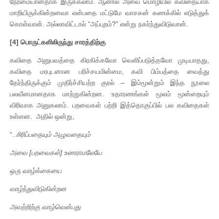
நேர்மையானதாக இருக்கலாம். ஆனால் அவை மொழியில் கவிதையாக
மாறியிருக்கின்றனவா என்பதை மட்டுமே வாசகன் கணக்கில் எடுத்துக்
கொள்வான். அல்லாவிட்டால் “அப்புறம்?” என்று நகர்ந்துவிடுவான்.
[4]
பொருட்களிலிருந்து
சாரத்திற்கு
கவிதை அனுபவத்தை கிரகிக்கவோ வெளிப்படுத்தவோ முடியாதது,
கவிதை மரபுடனான பரிச்சயமின்மை, கவி பிம்பத்தை வைத்து
தேர்ந்திருக்கும் முதிர்ச்சியற்ற குரல் – இம்மூன்றும் இந்த நூலை
பலவீனமானதாக மாற்றுகின்றன. உதாரணங்கள் மூலம் மூன்றையும்
விரிவாக அனுகலாம். பறவைகள் பற்றி இத்தொகுப்பில் பல கவிதைகள்
உள்ளன. அதில் ஒன்று,
“
..
சிரிப்பதையும்
அழுவதையும்
அவை
[
பறவைகள்
]
உணராமலேயே
ஒரு
வாழ்க்கையை
வாழ்ந்துவிடுகின்றன
அவற்றிற்கு
வாழ்வென்பது