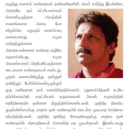
எழுத்து வகைக் கவிதைகள் தனிமனிதனின் அகம் சார்ந்து இயங்கின;
அதையே தம்
லட்சியமாகவும்
கொண்டிருந்தன. அகத்தின்
சலனங்களை அவை பேச
விரும்பின. மறுபுறம் வானம்பாடி
வகையானது சமூக
மாற்றத்துக்கான
அறைகூவல்களை கவிதை வழியே
உருவாக்கியது. சமூக
அவலங்களைப் பிரதிபலிப்பதற்கான
ஊடகமாக கவிதையைக் கண்டது.
முதல் வகையிலிருந்து தன்னுள்
தனித்துப் பேசிக்கொண்டிருக்கும்
ஒரு மனிதனை நாம் வரைந்தெடுக்கலாம். புதுமைப்பித்தன் கூறிய
நம்பிக்கையின் வறட்சியால் உருவானவன் அவன். சமூகத்தின்
எதிர்நிலையில் தன்னை நிறுத்திக்கொண்டவன். புறத்தே நிலவிய
ஒருங்கின்மைக்கு மாறாக தன் கவிதையில் உடைக்க முடியாத செறிவை
ஏற்படுத்தியவன். புறத்தே ஒலித்த கோஷங்களுக்கு மாறாக தன்
கவிதையில் அமைதியைக் கொண்டு வர முயன்றவன். இரண்டாவது