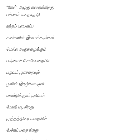
“
கேள்
,
அழகு
கதைக்கிறது
பச்சைச்
சதையுதடு
ரத்தப்
பளபளப்பு
கண்ணின்
இமைக்கரங்கள்
மெல்ல
அருகழைக்கும்
பார்வைச்
செவிப்பறையில்
பருவம்
முரசறையும்
.
பூவின்
இதழ்ச்சுவருள்
வண்டுக்குரல்
ஒலிகள்
மோதி
மடிகிறது
முத்தத்திரை
மறைவில்
பேச்சுப்
புதைகிறது