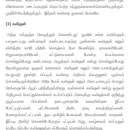
விளைவாக படைப்புகளும் தொடர்பற்ற உந்துதல்களைக்கொண்டிருக்கும்.
முதிர்ச்சியற்றிருக்கும். இந்தக் கவிதை நூலைப் போலவே.
[3]
கவிஞன்
“அந்த ஈக்குஞ்சு பிழைத்துக் கொண்டது” நூலில் உள்ள கவிக்குரல்
யாருடையது என்பதைக் கண்டடைவதற்கு முன்னால் கவிஞன் எனும்
விசித்திர உயிரி பற்றிக் கொஞ்சம் பேச வேண்டும். நாவலாசிரியன்,
சிறுகதையாசிரியன், கட்டுரையாளன் போன்ற பெயர்களை
சொல்லும்போது உண்டாகாத அழுத்தம் கவிஞன் என்று சொல்லும்போது
தோன்றுவதை ஒருவர் உணரலாம். கவிஞன் எனும் அடையாளத்துக்குப்
பெறுமதி ஜாஸ்தி. எப்படிக் கவிதை அதிகம் வெகுஜனப் புழக்கம்
கொண்டிருக்கிறதோ அதே போல் கவிஞன் எனும் அடையாளமும் பொதுப்
பிரக்ஞையில் ஆழப் பதிந்திருக்கிறது. தன்னைக் கவிஞன் என்று ஒருவர்
அறிமுகம் செய்துகொள்ளக் கூச்சப்படும் அளவுக்கு கவிஞர்கள் குறித்து
குழப்பமான பிம்பங்கள் நடைமுறையில் உலவுகின்றன. ஜிப்பா
போட்டிருப்பவன். புரட்சியாளன். நீண்ட தாடி வைத்திருப்பவன்.
போதைக்காட்பட்டவன். தூய தமிழில் பேசுபவன். கோபக்காரன். காதலன்.
இப்படி நீண்டு கொண்டேபோகும் பட்டியல் அது. வாழ்வைக் காட்டிலும்
பெரிய பிம்பமே கவிஞனுக்கு எப்போதும் கொடுக்கப்படுகிறது.