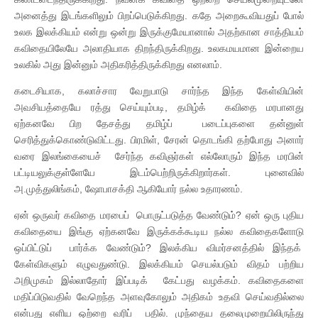
அனைத்து இடங்களிலும் பிறப்பெடுக்கிறது. கதே அறைகூவியதுப் போல்
உலக இலக்கியம் என்று ஒன்று இருக்குமேயானால் அதற்கான சாத்தியம்
கவிதையிலேயே அலாதியாக திறந்திருக்கிறது. உலகமயமான இன்றைய
உலகில் அது இன்னும் அதிகரித்திருக்கிறது எனலாம்.
கடைசியாக, கலாச்சார வேறுபாடு சார்ந்த இந்த கேள்வியின்
அவசியத்தையே ரத்து செய்யும்படி, தமிழ்க் கவிதை மரபானது
ஏற்கனவே பிற தேசத்து தமிழ்ப் படைப்புகளை தன்னுள்
செரித்துக்கொண்டுவிட்டது. பிரமிள், சேரன் தொடங்கி தற்போது அனார்
வரை இலங்கையைச் சேர்ந்த கவிஞர்கள் எல்லோரும் இந்த மரபின்
பட்டியலுக்குள்ளேயே இடம்பெற்றிருக்கிறார்கள். புனைவில்
அ.முத்துலிங்கம், ஷோபாசக்தி ஆகியோர் நல்ல உதாரணம்.
ஏன் ஒருவர் கவிதை மரபைப் பொருட்படுத்த வேண்டும்? ஏன் ஒரு புதிய
கவிதையை இங்கு ஏற்கனவே இருக்கக்கூடிய நல்ல கவிதைகளோடு
ஒப்பிட்டுப் பார்க்க வேண்டும்? இலக்கிய விமர்சனத்தில் இந்தக்
கேள்விகளும் எழுவதுண்டு. இலக்கியம் செயல்படும் விதம் பற்றிய
அறிமுகம் இல்லாதோர் இப்படிக் கேட்பது வழக்கம். கவிதைகளை
மதிப்பிடுவதில் வேறெந்த அளவுகோலும் அதிகம் உதவி செய்வதில்லை
என்பது எளிய ஒற்றை வரிப் பதில். முந்தைய தலைமுறையிலிருந்து