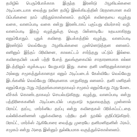
தமிழில் பெரும்போக்காக இருந்த இரண்டு அழகியல்களை
அடிப்படையாக வைத்து நவீன தமிழ் இலக்கியத்தின் பிரதானமான கவி
பிம்பங்களை நாம் புரிந்துகொள்ளலாம். தமிழ்க் கவிதையை எழுத்து
வகை, வானம்பாடி வகை என்று இரண்டாகப் பகுப்பது விமர்சகர் வழி.
வானம்பாடி இதழ் எழுத்துக்கு வெகு பின்னாடியே உதயமாகிறது
எனும்போதும். புதுக் கவிதை இயக்கத்தில் எழுத்து, வானம்பாடி
இரண்டும் வெவ்வேறு அழகியல்களை முன்னெடுத்தன எனலாம்.
எனினும் இந்தப் பிரிவினை, காலகட்டம் சார்ந்தது மட்டும் இல்லை.
கவிதையின் பயன் பற்றி பேசத் துவங்குகையில் சாதாரணமாக எல்லா
இடத்திலும் எழக்கூடிய வேறுபாடு இது. கலை தனி மனிதனுக்கானதா
அல்லது சமூகத்துக்கானதா எனும் அடிப்படைக் கேள்வியே வெவ்வேறு
இடங்களில் வெவ்வேறு பிரிவுகளாக மாறுகிறது எனலாம். தனி மனிதன்
எனும்போது அது அந்தரங்கமானதாகவும் சமூகம் எனும்போது அது மேடை
வீச்சுக் கொண்டதாகவும் செயல்படுகிறது. எழுத்து, வானம்பாடி என்று
பத்திரிகைகளின் அடிப்படையில் பாகுபாடு உருவாவதற்கு முன்னால்
பிராய்ட் தரப்பு, மார்க்ஸிய தரப்பு என்று கவிதைகள் பிரிக்கப்பட்டதை
வல்லிக்கண்ணன் புதுக்கவிதை பற்றிய தன் நூலில் குறிப்பிடுகிறார்.
பிராய்ட், மார்க்ஸ் ஆகியோரை வைத்து முறையே தனிமனிதனின் அகம்,
சமூகம் என்று அதை இன்னும் துல்லியமாக வகுத்துக்கொள்ளலாம்.