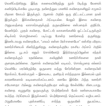
வெளிப்படுகிறது. இந்த கலவையிலிருந்து நூல் பிடித்து வேரைக்
கண்டுபிடிக்கவே முடியாது. நவீனத்துவ பாணிக் கவிதைகளிலும் சமூகம்
மீதான கோபம் இருக்கும். ஆனால் அதில் ஒரு திட்டவட்டமான நான்
இருக்கும். இக்கவிதைகள் அப்படியல்ல. மேலும் இவை கவிதை
அனுபவத்தை வாசகர்களுக்குத் தருவதில்லை என்பதைக் குறிப்பிட
வேண்டும். முதல் கவிதை, மோட்டார் வாகனங்களில் ஒட்டப்பட்டிருக்கும்
ஸ்டிக்கர் மொழிகளைப் படிப்பது போன்ற உணர்வைத் தருகிறது.
இரண்டாவது கவிதையோ, “பாவம் என்ன பிரச்சனையோ” என்கிற பரிதாப
உணர்ச்சியைக் கிளர்த்துகிறது. கவிதைக்குரிய ரகசிய அம்சம் அதில்
இல்லை. பூடகம் எனும் சொல்லோடு இத்தொகுப்பிலுள்ள எந்தக்
கவிதைக்கும் உறவில்லை. கவிஞரின் உணர்ச்சிகளை நான்
குறைகூறவில்லை. ஆனால் கவிதையின் வடிவம், சொல்முறை எல்லாம்
வெளியே மரபிலிருந்தே ஒருவரை வந்து சேர்கின்றன. கவிதையின்
நோக்கம், பேசுபொருள் – இவைகூட தனிநபர் சார்ந்ததாக இல்லாமல் புறக்
காரணிகளால் வடிவமைக்கப்படலாம். எனவே இங்கே அந்த உணர்சி
சரியானதா அல்லது கவிதைக்குரியதா என்பது கேள்வியே கிடையாது.
கவிதை எழுதுகிற ஒருவருக்கு பெற்றோர்கள் மேல் உண்மையாகவே
உயர்ந்த அபிப்ராயம் இருக்கலாம். பெற்றோரைத் தெய்வமாய் வழிபடலாம்.
அதுபோலவே புறக்கணிப்பு சார்ந்த ஒருவரின் துயரம்கூட