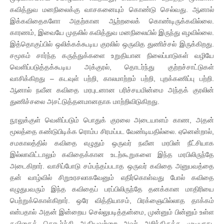
கவித்துவ மனநிலைக்கு வாசகனையும் கொண்டு செல்வது. ஆனால்
இக்கவிதைகளோ அதற்கான ஆற்றலைக் கொண்டிருக்கவில்லை.
காரணம், இவையே முதலில் கவித்துவ மனநிலையில் இருந்து எழவில்லை.
இத்தொகுப்பில் ஒலிக்கக்கூடிய குரலில் ஒருவித துணிச்சல் இருக்கிறது.
சமூகம் சார்ந்த கருத்துக்களை உறுதியான நிலைப்பாடுகள் வழியே
வெளிப்படுத்தக்கூடிய அக்குரல், தொடர்ந்து குற்றச்சாட்டுகள்
வாசிக்கிறது – கடவுள் பற்றி, காலமாற்றம் பற்றி, புறக்கணிப்பு பற்றி.
ஆனால் நவீன கவிதை மரபுடனான பரிச்சயமின்மை அந்தக் குரலின்
துணிச்சலை அசட்டுத்தனமானதாக மாற்றிவிடுகிறது.
நூலுக்குள் வெளிப்படும் பொதுக் குரலை அடையாளம் காண, அதன்
மூலத்தை கண்டுபிடிக்க ரொம்ப சிரமப்பட வேண்டியதில்லை. ஏனென்றால்,
சமகாலத்தில் கவிதை எழுதும் ஒருவர் நவீன மரபின் நீட்சியாக
இல்லாவிட்டாலும் கவிதைக்கான உடற்கூறுகளை இந்த மரபிலிருந்தே
அடைகிறார். வாசிப்போடு சம்பந்தப்படாத ஒருவர் கவிதை அனுபவத்தை
தன் வாழ்வில் சிறுஉரசலாகவேனும் எதிர்கொள்வது போல் கவிதை
எழுதுபவரும் இந்த கவிதைப் பரப்பிலிருந்தே தனக்கான மாதிரியை
பெற்றுக்கொள்கிறார். ஒரே வித்தியாசம், பிரக்ஞையில்லாத தாக்கம்
என்பதால் அதன் இன்றைய செல்லுபடித்தன்மை, முன்னும் பின்னும் உள்ள
கவிதைத் தொடர்ச்சி ஆகியவற்றை அவர் அறிந்திருக்க முடியாது.