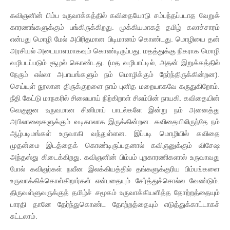
கவிஞனின் பிம்ப உருவாக்கத்தில் கவிதையோடு சம்பந்தப்படாத வேறு
க்
காரணங்களுக்கும் பங்கிருக்கிறது. முக்கியமாகத் தமிழ் கலாச்சாரம்
என்பது மொழி மேல் அபிரிதமான பிடிமானம் கொண்டது. மொழியை தன்
அரசியல் அடையாளமாகவும் கொண்டிருப்பது. மதத்துக்கு நிகராக மொழி
வழிபடப்படும் சூழல் கொண்டது. (மத வழிபாட்டில், அதன் இறுக்கத்தில்
நேரும் எல்லா அபாயங்களும் நம் மொழிக்கும் நேர்ந்திருக்கின்றன).
செய்யுள் நூலான திருக்குறளை நாம் புனித மறையாகவே கருதுகிறோம்.
நீதி கேட்டு மாநகரில் சிலையாய் நிற்கிறாள் சிலம்பின் நாயகி. கவிதையின்
வெகுஜன உருவமான சினிமாப் பாடல்களே இன்று நம் அனைத்து
அபிலாஷைகளுக்கும் வடிகாலாக இருக்கின்றன. கவிதையிலிருந்தே நம்
ஆழ்படிமங்கள் உருவாகி வந்துள்ளன. இப்படி மொழியில் கவிதை
முதன்மை இடத்தைக் கொண்டிருப்பதனால் கவிஞனுக்கும் விசேஷ
அந்தஸ்து கிடைக்கிறது. கவிஞனின் பிம்பம் புறகாரணிகளால் உருவாவது
போல் கவிஞர்கள் நவீன இலக்கியத்தில் தங்களுக்குரிய பிம்பங்களை
உருவாக்கிக்கொள்கிறார்கள் என்பதையும் சேர்த்துச்சொல்ல வேண்டும்.
திருவள்ளுவருக்குத் தமிழ்ச் சமூகம் உருவாக்கியளித்த தோற்றத்தையும்
பாரதி தானே தேர்ந்துகொண்ட தோற்றத்தையும் எடுத்துக்காட்டாகச்
சுட்டலாம்.