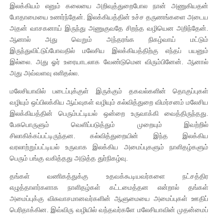
இலக்கியம் எனும் கலையை அறிவுத்துறைபோல நான் அணுகியதன்
போதாமையை உணர்ந்தேன். இலக்கியத்தின் உச்ச தருணங்களை அடைய
அதன் வாசகனாய் இருந்து அணுகுவதே சிறந்த வழியென அறிந்தேன்.
ஆனால் அது வெறும் அந்தரங்க நிகழ்வாய் மட்டும்
இருந்துவிட்டுப்போவதில் மலேசிய இலக்கியத்திற்கு எந்தப் பயனும்
இல்லை. அது ஓர் உரையாடலாக வேண்டுமென விரும்பினேன். ஆனால்
அது அவ்வளவு எளிதல்ல.
மலேசியாவில் படைப்புக்குள் இருக்கும் தகவல்களின் தொகுப்புகள்
வழியும் ஒப்பிலக்கிய ஆய்வுகள் வழியும் கல்வித்துறை விமர்சனம் மலேசிய
இலக்கியத்தின் பெரும்பட்டியல் ஒன்றை உருவாக்கி வைத்திருந்தது.
பேசுபொருளும் வெளிப்படுத்தும் முறையும் இவற்றில்
சிலாகிக்கப்பட்டிருந்தன. கல்வித்துறையின் இந்த இலக்கிய
வரலாற்றுப்பட்டியல் உருவாக இலக்கிய அமைப்புகளும் நாளிதழ்களும்
பெரும் பங்கு வகித்தது அடுத்த துர்நிகழ்வு.
தங்கள் வணிகத்துக்கு உதவக்கூடியவர்களை நட்சத்திர
எழுத்தாளர்களாக நாளிதழ்கள் கட்டமைத்தன என்றால் தங்கள்
அமைப்புக்கு விசுவாசமானவர்களின் ஆளுமையை அமைப்புகள் ஊதிப்
பெரிதாக்கின. இவ்விரு வழியில் வந்தவர்களே மலேசியாவின் முதன்மைப்