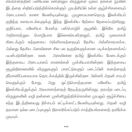
விமர்சனத்தின் பணியல்ல என்றாலும் விருதுகள் மூலம் தங்கள் நூலின்
இடத்தை ஸ்திரப்படுத்திக்கொள்ளும் முயற்சியில் உள்ள சூழ்ச்சிகளையும்
அடையாளம் காண வேண்டியுள்ளது. முழுமையானதொரு இலக்கியம்
குறித்த உரையாடல்களுக்கு இந்த இலக்கிய நேர்மை தேவைப்படுகிறது.
குறிப்பாக, மலேசியா போன்ற பன்மொழிச் சூழலில். இங்கே தமிழ்
அதிகாரத்துவ மொழியாக இல்லையென்றாலும், தமிழ் மூலமாகக்
கிடைக்கும் எத்தகைய அங்கீகாரத்தையும் தேசிய அங்கீகாரமாக்க,
அல்லது தேசிய அளவிலான சில பல தகுதிகளுக்கான படிக்கற்களாக்கப்
பயன்படுகின்றன. உலக அளவிலான தமிழ் இலக்கிய மேடைக்கும்
இத்தகைய அடையாளம் காணல்கள் முக்கியமாகின்றன. இத்தகைய
சூழல்நிலைகளில் விருதுகளும் பாராட்டுகளும் படைப்பின் கனத்தைத்
தீர்மானிப்பவையாக தொடக்கத்தில் இருக்கின்றன. பின்னர் அதன் சாயம்
வெளுக்கும் போது, அது ஒட்டுமொத்தமான மலேசிய தமிழ்
இலக்கியத்துக்கும் அவமானத்தைத் தேடித்தருகின்றது. தரமற்ற படைப்பு
விருதுகளின் வழி தன்னை முன்னிறுத்திக்கொள்ள முயலும் சூழ்ச்சியை
எந்த இடத்திலாவது நிச்சயம் சுட்டிக்காட்டவேண்டியுள்ளது. அதன் வழி
தரமான நல்ல படைப்புகளும் நிராகரிக்கப்படும் சாத்தியங்களைத் தவிர்க்க
முடியும்.
***