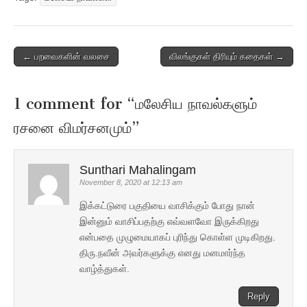
Post
← பறவைகளின் வலசை
விலங்குகள் திரியும் கதைகள் →
navigation
1 comment for “
மலேசிய நாவல்களும்
ரசனை விமர்சனமும்
”
Sunthari Mahalingam
November 8, 2020 at 12:13 am
இக்கட்டுரை பகுதியை வாசிக்கும் போது நான்
இன்னும் வாசிப்பதற்கு எவ்வளவோ இருக்கிறது
என்பதை முழுமையாகப் புரிந்து கொள்ள முடிகிறது.
திரு.நவீன் அவர்களுக்கு எனது மனமார்ந்த
வாழ்த்துகள்.
Reply