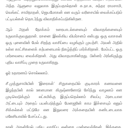
அந்த ஆளுமை வலுவாக இருப்பதால்தான் க.நா.சு, சுந்தர ராமசாமி,
வெங்கட் சாமிநாதன், ஜெயமோகன் என வரும் வரிசையில் வைக்கப்படும்
பட்டியல்கள் தொடர்ந்து விவாதிக்கப்படுகின்றன.
ஆம் அதன் நோக்கம் உரையாடல்களையும் விவாதங்களையும்
உருவாக்குவதுதான். ரசனை இலக்கிய விமர்சனம் என்பது ஒரு வாசகன்
ஒரு புனைவின் மேல் சிறந்த வாசிப்பை வழங்கும் முயற்சி. அவன் அதில்
உள்ள காட்சிகளைக் கற்பனையால் நிகழ்த்திப் பார்க்கிறான். மேம்பட்ட ஒரு
பார்வையை வைக்கிறான். அது விவாதமாகின்றது. பின்னர் அங்கிருந்து
புதிய வாசிப்பு முறை உருவாகிறது.
ஓர் உதாரணம் சொல்லலாம்.
சீ.முத்துசாமியின் ‘இரைகள்’ சிறுகதையில் குடிகாரக் கணவனை
இழந்தபின் கால் ஊனமான கிருஷ்ணனோடு சேர்ந்து வாழலாம் என
முடிவெடுக்கும் லட்சுமிக்கு இருப்பதெல்லாம் சிவப்பு அடையாள
அட்டையும் அதைப் பயன்படுத்தும் மேனஜரின் காம இச்சையும் எனும்
சிக்கல்கள் மட்டுமே என இதுவரை அக்கதையின் கண்டடைவாக
மலேசியாவில் பேசப்பட்டது.
நான் அதன்மேல் புதிய வாசிப்பு ஒன்றை முன்வைத்தேன். இக்கதை,