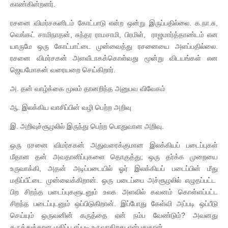
காண்கின்றனர்.
ரசனை விமர்சகனிடம் கோட்பாடு என்ற ஒன்று இருப்பதில்லை. க.நா.சு,
வெங்கட் சாமிநாதன், சுந்தர ராமசாமி, பிரமிள், ராஜமார்த்தாண்டம் என
யாருமே ஒரு கோட்பாட்டை முன்வைத்து ரசனையை அளப்பதில்லை.
ரசனை விமர்சகன் அளவீடாகக்கொள்வது மூன்று விடயங்கள் என
ஜெயமோகன் வரையறை செய்கிறார்.
அ. தன் வாழ்க்கை மூலம் தானறிந்த அனுபவ விவேகம்
ஆ. இலக்கிய வாசிப்பின் வழி பெற்ற அறிவு
இ. அறிவுச்சூழலில் இருந்து பெற்ற பொதுவான அறிவு.
ஒரு ரசனை விமர்சகன் அதுவரைக்குமான இலக்கியப் படைப்புகள்
மீதான தன் அவதானிப்புகளை தொகுத்து; ஒரு தர்க்க முறையை
உருவாக்கி, அதன் அடிப்படையில் ஓர் இலக்கியப் படைப்பின் மீது
மதிப்பீட்டை முன்வைக்கிறான். ஒரு படைப்பை அச்சூழலில் எழுதப்பட்ட
பிற சிறந்த படைப்புகளுடனும் உலக அளவில் கவனம் கொள்ளப்பட்ட
சிறந்த படைப்புடனும் ஒப்பிடுகிறான். இப்போது கேள்வி அப்படி ஒப்பீடு
செய்யும் ஒருவனின் கருத்தை ஏன் நம்ப வேண்டும்? அவனது
கருத்துக்கான மதிப்பு எப்படி உருவாகிறது என்பதுதான்.