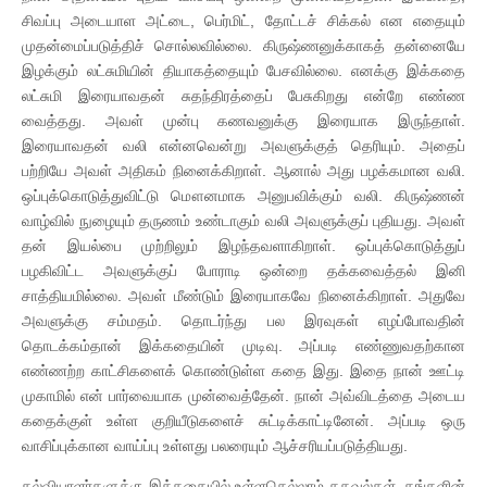
சிவப்பு அடையாள அட்டை, பெர்மிட், தோட்டச் சிக்கல் என எதையும்
முதன்மைப்படுத்திச் சொல்லவில்லை. கிருஷ்ணனுக்காகத் தன்னையே
இழக்கும் லட்சுமியின் தியாகத்தையும் பேசவில்லை. எனக்கு இக்கதை
லட்சுமி இரையாவதன் சுதந்திரத்தைப் பேசுகிறது என்றே எண்ண
வைத்தது. அவள் முன்பு கணவனுக்கு இரையாக இருந்தாள்.
இரையாவதன் வலி என்னவென்று அவளுக்குத் தெரியும். அதைப்
பற்றியே அவள் அதிகம் நினைக்கிறாள். ஆனால் அது பழக்கமான வலி.
ஒப்புக்கொடுத்துவிட்டு மௌனமாக அனுபவிக்கும் வலி. கிருஷ்ணன்
வாழ்வில் நுழையும் தருணம் உண்டாகும் வலி அவளுக்குப் புதியது. அவள்
தன் இயல்பை முற்றிலும் இழந்தவளாகிறாள். ஒப்புக்கொடுத்துப்
பழகிவிட்ட அவளுக்குப் போராடி ஒன்றை தக்கவைத்தல் இனி
சாத்தியமில்லை. அவள் மீண்டும் இரையாகவே நினைக்கிறாள். அதுவே
அவளுக்கு சம்மதம். தொடர்ந்து பல இரவுகள் எழப்போவதின்
தொடக்கம்தான் இக்கதையின் முடிவு. அப்படி எண்ணுவதற்கான
எண்ணற்ற காட்சிகளைக் கொண்டுள்ள கதை இது. இதை நான் ஊட்டி
முகாமில் என் பார்வையாக முன்வைத்தேன். நான் அவ்விடத்தை அடைய
கதைக்குள் உள்ள குறியீடுகளைச் சுட்டிக்காட்டினேன். அப்படி ஒரு
வாசிப்புக்கான வாய்ப்பு உள்ளது பலரையும் ஆச்சரியப்படுத்தியது.
கல்வியாளர்களுக்கு இக்கதையில் உள்ளதெல்லாம் தகவல்கள். தங்களின்