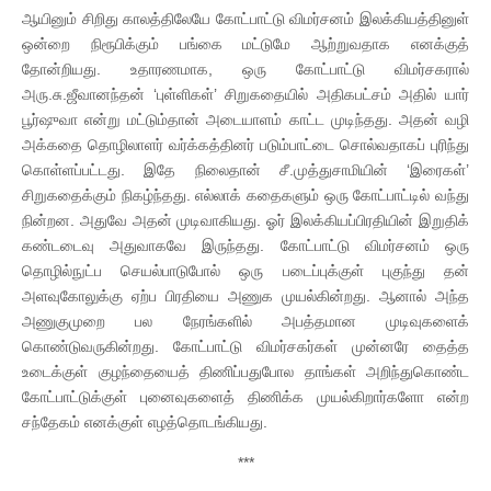
ஆயினும் சிறிது காலத்திலேயே கோட்பாட்டு விமர்சனம் இலக்கியத்தினுள்
ஒன்றை நிரூபிக்கும் பங்கை மட்டுமே ஆற்றுவதாக எனக்குத்
தோன்றியது. உதாரணமாக, ஒரு கோட்பாட்டு விமர்சகரால்
அரு.சு.ஜீவானந்தன் ‘புள்ளிகள்’ சிறுகதையில் அதிகபட்சம் அதில் யார்
பூர்ஷுவா என்று மட்டும்தான் அடையாளம் காட்ட முடிந்தது. அதன் வழி
அக்கதை தொழிலாளர் வர்க்கத்தினர் படும்பாட்டை சொல்வதாகப் புரிந்து
கொள்ளப்பட்டது. இதே நிலைதான் சீ.முத்துசாமியின் ‘இரைகள்’
சிறுகதைக்கும் நிகழ்ந்தது. எல்லாக் கதைகளும் ஒரு கோட்பாட்டில் வந்து
நின்றன. அதுவே அதன் முடிவாகியது. ஓர் இலக்கியப்பிரதியின் இறுதிக்
கண்டடைவு அதுவாகவே இருந்தது. கோட்பாட்டு விமர்சனம் ஒரு
தொழில்நுட்ப செயல்பாடுபோல் ஒரு படைப்புக்குள் புகுந்து தன்
அளவுகோலுக்கு ஏற்ப பிரதியை அணுக முயல்கின்றது. ஆனால் அந்த
அணுகுமுறை பல நேரங்களில் அபத்தமான முடிவுகளைக்
கொண்டுவருகின்றது. கோட்பாட்டு விமர்சகர்கள் முன்னரே தைத்த
உடைக்குள் குழந்தையைத் திணிப்பதுபோல தாங்கள் அறிந்துகொண்ட
கோட்பாட்டுக்குள் புனைவுகளைத் திணிக்க முயல்கிறார்களோ என்ற
சந்தேகம் எனக்குள் எழத்தொடங்கியது.
***