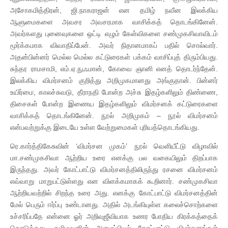
அசோகமித்திரன், ஜி.நாகராஜன் என தமிழ் நவீன இலக்கிய
ஆளுமைகளை அவசர அவசரமாக வாசிக்கத் தொடங்கினேன்.
அவர்களது புனைவுகளை ஒட்டி எழும் கேள்விகளை சண்முகசிவாவிடம்
மூர்க்கமாக விவாதிப்பேன். அவர் நிதானமாகப் பதில் சொல்வார்.
அதன்பின்னர் மெல்ல மெல்ல கட்டுரைகள் பக்கம் வாசிப்புத் திரும்பியது.
சுந்தர ராமசாமி, எம்.ஏ.நுஃமான், கோவை ஞானி எனத் தொடர்ந்தேன்.
இலக்கிய விமர்சனம் குறித்து அறிமுகமானது அங்குதான். பின்னர்
உயிர்மை, காலச்சுவடு, தீராநதி போன்ற அச்சு இதழ்களிலும் திண்ணை,
திசைகள் போன்ற இணைய இதழ்களிலும் விமர்சனக் கட்டுரைகளை
வாசிக்கத் தொடங்கினேன். நூல் அறிமுகம் – நூல் விமர்சனம்
என்பவற்றுக்கு இடையே உள்ள வேற்றுமைகள் புரியத்தொடங்கியது.
ரெ.கார்த்திகேசுவின் ‘விமர்சன முகம்’ நூல் வெளியீட்டு விழாவில்
மா.சண்முகசிவா ஆற்றிய உரை எனக்கு பல வகையிலும் திறப்பாக
இருந்தது. அவர் கோட்பாட்டு விமர்சனத்திலிருந்து ரசனை விமர்சனம்
எவ்வாறு மாறுபட்டுள்ளது என விளக்கமாகக் கூறினார். சண்முகசிவா
ஆற்றியவற்றில் சிறந்த உரை அது. எனக்கு கோட்பாட்டு விமர்சனத்தின்
மேல் பெரும் ஈர்ப்பு உண்டானது. அதில் அடங்கியுள்ள கலைச்சொற்களை
உச்சரிப்பதே என்னை ஓர் அறிவுஜீவியாக உணர போதிய கிரக்கத்தைக்
கொடுத்தது. தமிழவனின் அமைப்பியல் கோட்பாட்டு விமர்சனங்கள்