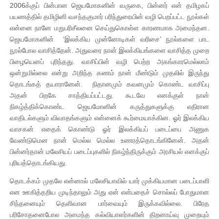
2006க்குப் பின்பான ஜெயமோகனின் வருகை, பின்னர் என் தமிழகப்
பயணத்தில் தமிழினி வசந்தகுமார் பரிந்துரையின் வழி பெறப்பட்ட நூல்கள்
என்னை நானே மறுபரிசீலனை செய்துகொள்ள காரணமாக அமைந்தன.
ஜெயமோகனின் ‘இலக்கிய முன்னோடிகள் வரிசை’ நூல்களை பாட
நூல்போல வாசித்தேன். அதுவரை நான் இலக்கியங்களை வாசித்த முறை
பிழையெனப் புரிந்தது. வாசிப்பின் வழி பெற்ற அகங்காரமெல்லாம்
ஒன்றுமில்லை என்று அறிந்த கணம் நான் மீண்டும் முதலில் இருந்து
தொடங்கத் தயாரானேன். நிதானமும் கவனமும் கொண்ட வாசிப்பு
அதன் பிறகே சாத்தியப்பட்டது. கூடவே எனக்குள் நான்
நிகழ்த்திக்கொண்ட ஜெயமோனின் கருத்துகளுக்கு எதிரான
வாதிடல்களும் விவாதங்களும் என்னைக் கூர்மையாக்கின. ஓர் இலக்கிய
வாசகன் எதைக் கொண்டு ஓர் இலக்கியப் படைப்பை அணுக
வேண்டுமென நான் மெல்ல மெல்ல உணரத்தொடங்கினேன். அதன்
பின்னர்தான் மலேசியப் படைப்புகளில் நிகழ்ந்திருக்கும் அரசியல் எனக்குப்
புரியத்தொடங்கியது.
தொடக்கம் முதலே என்னால் மலேசியாவில் யார் முக்கியமான படைப்பாளி
என ஊகித்தறிய முடிந்தாலும் அது ஏன் என்பதைச் சொல்லப் போதுமான
சிந்தனையும் தெளிவான பார்வையும் இருக்கவில்லை. பிரேத
பரிசோதனைபோல அமைந்த கல்வியாளர்களின் திறனாய்வு முறையும்