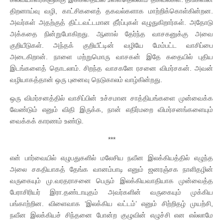
திறனாய்வு வழி, காட்சிகளைத் தகவல்களாக மாற்றிக்கொள்கின்றன.
அவர்கள் அதற்குத் திட்டவட்டமான தீர்ப்புகள் எழுதுகிறார்கள். அதோடு
அக்கதை நின்றுபோகிறது. ஆனால் தேர்ந்த வாசகனுக்கு அவை
குறியீடுகள். அந்தக் குறியீட்டின் வழியே மேம்பட்ட வாசிப்பை
அடைகிறான். நாளை மற்றுமொரு வாசகன் இதே கதையில் புதிய
இடங்களைத் தொடலாம். சிறந்த வாசகனே ரசனை விமர்சகன். அவன்
வழியாகத்தான் ஒரு புனைவு நெடுகாலம் வாழ்கின்றது.
ஒரு விமர்சனத்தில் வாசிப்பின் உச்சமான சாத்தியங்களை முன்வைக்க
வேண்டும் எனும் விதி இருக்க, நான் எதிர்மறை விமர்சனங்களையும்
வைக்கக் காரணம் உண்டு.
***
என் பார்வையில் எழுபதுகளில் மலேசிய நவீன இலக்கியத்தில் எழுந்த
அலை சகதியாகத் தேங்க வானம்பாடி எனும் ஜனரஞ்சக நாளிதழின்
வருகையும் மு.வரதராசனை பெரும் இலக்கியவாதியாக முன்வைத்த
பேராசிரியர் இரா.தண்டாயுதம் அவர்களின் வருகையும் முக்கிய
பங்காற்றின. விளைவாக ‘இலக்கிய வட்டம்’ எனும் சிற்றிதழ் முயற்சி,
நவீன இலக்கியச் சிந்தனை போன்ற குழுவின் எழுச்சி என எல்லாமே