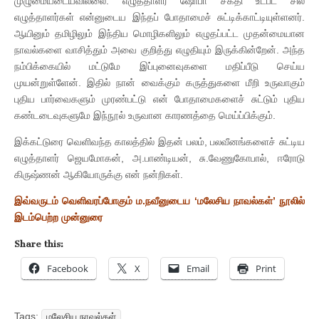
முழுமையடையவில்லை. எழுத்தாளர் ஷோபா சக்தி உட்பட சில
எழுத்தாளர்கள் என்னுடைய இந்தப் போதாமைச் சுட்டிக்காட்டியுள்ளனர்.
ஆயினும் தமிழிலும் இந்திய மொழிகளிலும் எழுதப்பட்ட முதன்மையான
நாவல்களை வாசித்தும் அவை குறித்து எழுதியும் இருக்கின்றேன். அந்த
நம்பிக்கையில் மட்டுமே இப்புனைவுகளை மதிப்பீடு செய்ய
முயன்றுள்ளேன். இதில் நான் வைக்கும் கருத்துகளை மீறி உருவாகும்
புதிய பார்வைகளும் முரண்பட்டு என் போதாமைகளைச் சுட்டும் புதிய
கண்டடைவுகளுமே இந்நூல் உருவான காரணத்தை மெய்ப்பிக்கும்.
இக்கட்டுரை வெளிவந்த காலத்தில் இதன் பலம், பலவீனங்களைச் சுட்டிய
எழுத்தாளர் ஜெயமோகன், அ.பாண்டியன், சு.வேணுகோபால், ஈரோடு
கிருஷ்ணன் ஆகியோருக்கு என் நன்றிகள்.
இவ்வருடம் வெளிவரப்போகும் ம.நவீனுடைய ‘மலேசிய நாவல்கள்’ நூலில்
இடம்பெற்ற முன்னுரை
Share this:
Facebook
X
Email
Print
Tags:
மலேசிய நாவல்கள்