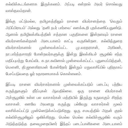
கல்விக்கூடங்களாக இருக்கலாம். அப்படி என்றால் அவர் சொல்வது
வாஸ்தவம்தான்.
இங்கு மட்டுமல்ல, தமிழகத்திலும் ரசனை விமர்சனத்தை ‘வெறும்
அபிப்பிராயம்’ அல்லது ‘தனி நபர் பார்வை’ எனக்கூறி புறக்கணிப்பதுண்டு.
ஆனால் தமிழிலக்கியத்தின் சத்தான பகுதிகளை இன்றளவும் ரசனை
விமர்சனங்கள்தான் அடையாளம் காட்டி வருகின்றன. கல்வித்துறை
விமர்சகர்களால் முன்வைக்கப்பட்ட மு.வரதராசன், அகிலன்,
நா.பார்த்தசாரதி போன்றவர்களுக்கு இன்று இலக்கியச் சூழலில் எந்த
மதிப்புமற்று போய்விட க.நா.சுவினால் முன்வைக்கப்பட்ட புதுமைப்பித்தன்,
மௌனி, தி.ஜானகிராமன் போன்றோர் இன்றும் மறுவாசிப்பில் புதிதாகப்
பேசப்படுவதை ஓர் உதாரணமாகக் கொள்ளலாம்.
இப்படி ரசனை விமர்சகர்களால் முன்வைக்கப்படும் படைப்பு பற்றிய
கருத்துகளும் தீர்ப்புகள் ஆவதில்லை. ஒரு ரசனை விமர்சகன்
அச்சூழலில் உள்ள பல வாசகர்கள் மத்தியில் இருந்து உருவாகும் சிறந்த
வாசகன். எனவே அவனது கருத்து பல்வேறு வாசகர்கள் மூலம்
வாசிக்கப்பட்டு முன்னெடுக்கப்படுகிறது. ஒரு சமயத்தில் அதன் குரல்
கல்விச்சூழலிலும் ஒலிக்கிறது. மெல்ல மெல்ல கல்விச்சூழலில் வரும்
அடுத்தடுத்த தலைமுறையினர் இந்தப் படைப்பாளிகளை அடையாளம்