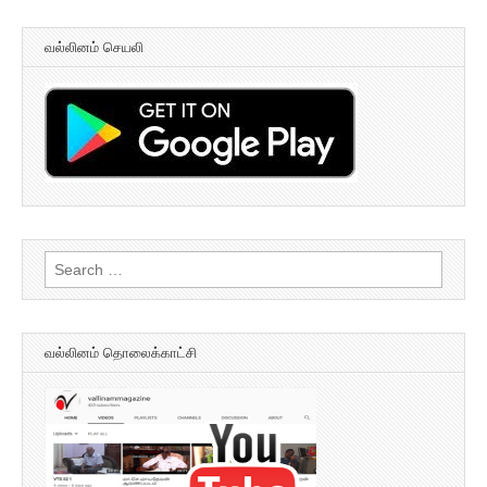
வல்லினம் செயலி
Search
for:
வல்லினம் தொலைக்காட்சி