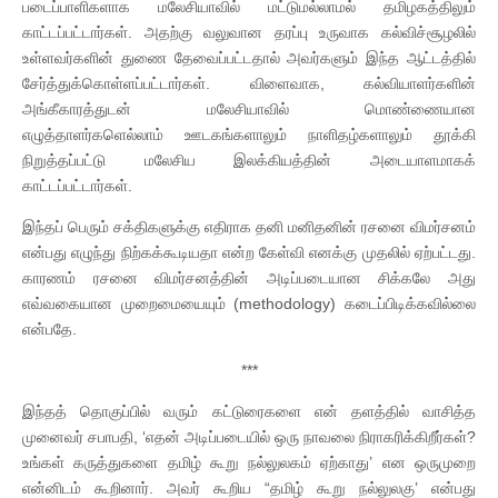
படைப்பாளிகளாக மலேசியாவில் மட்டுமல்லாமல் தமிழகத்திலும்
காட்டப்பட்டார்கள். அதற்கு வலுவான தரப்பு உருவாக கல்விச்சூழலில்
உள்ளவர்களின் துணை தேவைப்பட்டதால் அவர்களும் இந்த ஆட்டத்தில்
சேர்த்துக்கொள்ளப்பட்டார்கள். விளைவாக, கல்வியாளர்களின்
அங்கீகாரத்துடன் மலேசியாவில் மொண்ணையான
எழுத்தாளர்களெல்லாம் ஊடகங்களாலும் நாளிதழ்களாலும் தூக்கி
நிறுத்தப்பட்டு மலேசிய இலக்கியத்தின் அடையாளமாகக்
காட்டப்பட்டார்கள்.
இந்தப் பெரும் சக்திகளுக்கு எதிராக தனி மனிதனின் ரசனை விமர்சனம்
என்பது எழுந்து நிற்கக்கூடியதா என்ற கேள்வி எனக்கு முதலில் ஏற்பட்டது.
காரணம் ரசனை விமர்சனத்தின் அடிப்படையான சிக்கலே அது
எவ்வகையான முறைமையையும் (methodology) கடைப்பிடிக்கவில்லை
என்பதே.
***
இந்தத் தொகுப்பில் வரும் கட்டுரைகளை என் தளத்தில் வாசித்த
முனைவர் சபாபதி, ‘எதன் அடிப்படையில் ஒரு நாவலை நிராகரிக்கிறீர்கள்?
உங்கள் கருத்துகளை தமிழ் கூறு நல்லுலகம் ஏற்காது’ என ஒருமுறை
என்னிடம் கூறினார். அவர் கூறிய “தமிழ் கூறு நல்லுலகு’ என்பது