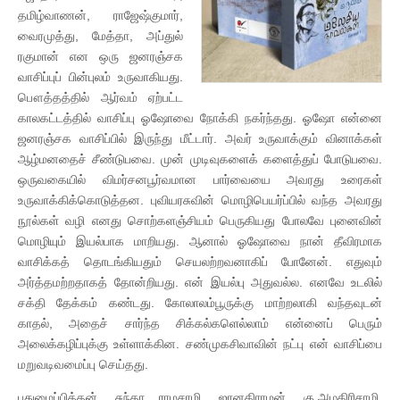
தமிழ்வாணன், ராஜேஷ்குமார்,
வைரமுத்து, மேத்தா, அப்துல்
ரகுமான் என ஒரு ஜனரஞ்சக
வாசிப்புப் பின்புலம் உருவாகியது.
பௌத்தத்தில் ஆர்வம் ஏற்பட்ட
காலகட்டத்தில் வாசிப்பு ஓஷோவை நோக்கி நகர்ந்தது. ஓஷோ என்னை
ஜனரஞ்சக வாசிப்பில் இருந்து மீட்டார். அவர் உருவாக்கும் வினாக்கள்
ஆழ்மனதைச் சீண்டுபவை. முன் முடிவுகளைக் களைத்துப் போடுபவை.
ஒருவகையில் விமர்சனபூர்வமான பார்வையை அவரது உரைகள்
உருவாக்கிக்கொடுத்தன. புவியரசுவின் மொழிபெயர்ப்பில் வந்த அவரது
நூல்கள் வழி எனது சொற்களஞ்சியம் பெருகியது போலவே புனைவின்
மொழியும் இயல்பாக மாறியது. ஆனால் ஓஷோவை நான் தீவிரமாக
வாசிக்கத் தொடங்கியதும் செயலற்றவனாகிப் போனேன். எதுவும்
அர்த்தமற்றதாகத் தோன்றியது. என் இயல்பு அதுவல்ல. எனவே உடலில்
சக்தி தேக்கம் கண்டது. கோலாலம்பூருக்கு மாற்றலாகி வந்தவுடன்
காதல், அதைச் சார்ந்த சிக்கல்களெல்லாம் என்னைப் பெரும்
அலைக்கழிப்புக்கு உள்ளாக்கின. சண்முகசிவாவின் நட்பு என் வாசிப்பை
மறுவடிவமைப்பு செய்தது.
புதுமைப்பித்தன், சுந்தர ராமசாமி, ஜானகிராமன், கு.அழகிரிசாமி,