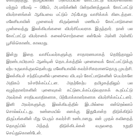
மற்றும் ரமேஷ் – பிரேம், அ.மார்க்ஸின் பின்நவீனத்துவக் கோட்பாட்டு
விமர்சனங்கள் ஆகியவை மட்டும் அப்போது வாசிக்கக் கிடைத்தன.
மலேசியாவின் முனைவர் கிருஷ்ணன் மணியம் கோட்பாடுகளை
முன்வைத்து இலக்கியங்களை விமர்சிப்பவராக இருந்தார். நான் பல
கோட்பாட்டு விமர்சனக் கலைச்சொற்களை என்மேல் அள்ளி அள்ளிப்
பூசிக்கொண்ட காலமது.
இன்று இதை வாசிப்பவர்களுக்கு சாதாரணமாகத் தெரிந்தாலும்
இரண்டாயிரமாம் ஆண்டின் தொடக்கத்தில் புனைவைக் கோட்பாட்டுக்கு
ஏற்ப உருவாக்குவதென்பது மலேசியாவில் கவர்ச்சிகரமானதொரு முயற்சி.
இலக்கியச் சந்திப்புகளில் புனைவை விடவும் கோட்பாடுகளின் பெயர்களே
அதிகம் உச்சரிக்கப்பட்டன. அதற்கேற்ப தமிழகத்திலும் பல
எழுத்தாளர்களின் புனைவுகள் கட்டுடைக்கப்படுவதாகக் கூறப்பட்டு
அவர்கள் சாதியவாதிகளாக, பிற்போக்காளர்களாக விமர்சிக்கப்பட்டனர்.
இனி அவர்களுக்கு இலக்கியத்தில் இடமில்லை என்றெல்லாம்
சொல்லப்பட்டது. உண்மையில் எனக்கு இதுபோன்ற திடுக்கிடும்
திருப்பங்களின் மீது பெரும் கவர்ச்சி உண்டானது. என் முதல் கவிதைத்
தொகுப்பில் அந்தத் திடுக்கிடல்கள் வருவதை உறுதி
செய்துகொண்டேன்.