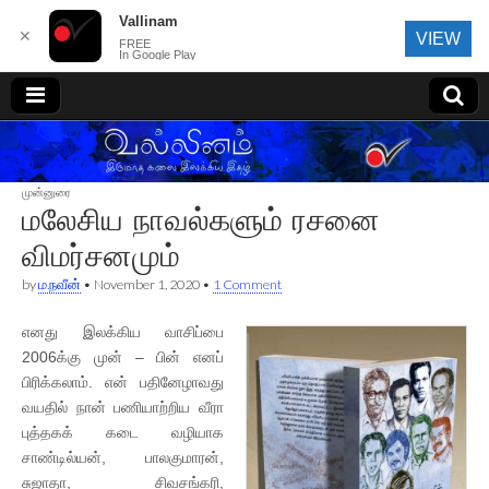
Vallinam
✕
VIEW
FREE
In Google Play
வல்லினம்
முன்னுரை
மலேசிய நாவல்களும் ரசனை
விமர்சனமும்
by
ம.நவீன்
•
November 1, 2020
•
1 Comment
எனது இலக்கிய வாசிப்பை
2006க்கு முன் – பின் எனப்
பிரிக்கலாம். என் பதினேழாவது
வயதில் நான் பணியாற்றிய வீரா
புத்தகக் கடை வழியாக
சாண்டில்யன், பாலகுமாரன்,
சுஜாதா, சிவசங்கரி,