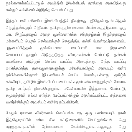
நூல்களாக்கப்பட்டாலும் அவற்றின் இலக்கியத் தரத்தை அளவிடுவது
என்றும் வல்லினம் அறிந்தே செயல்பட்டது.
இந்தப் பணி மலேசிய இலக்கியத்தில் நிகழ்வது புதிதென்பதால் அதன்
அழுத்தங்களும் அதிகம். தமிழகத்தில் ரசனை விமர்சனத்திற்கான ஒரு
மரபு இருப்பதாலும் அதை முன்னெடுக்க சிற்றிதழ்கள் இருந்ததாலும்
மக்களிடம் பெரும் செல்வாக்குச் செலுத்திய கல்கி போன்றவர்களைவிட
புதுமைப்பித்தன் முக்கியமான படைப்பாளி என நிரூபணம்
செய்யப்பட்டதாலும் அடுத்தடுத்த விமர்சகர்கள் மேம்பட்டு தங்கள்
வாசிப்பை எடுத்துச் செல்ல வாய்ப்பு அமைந்தது. அந்த வாய்ப்பு
அடுத்தடுத்த தலைமுறைகளுக்கு மலேசியாவிலும் அமையும் என்ற
நம்பிக்கையில்தான் இப்பணியைச் செய்ய வேண்டியுள்ளது. தமிழ்க்
கல்வியும், தமிழில் இலக்கியப் படைப்பாக்கமும் எல்லாவற்றுக்கும் மேலாக
தமிழ் வாழ்வும் நிலைபெற்றுள்ள மலேசியாவில் இத்தகைய மேம்பாடு,
சமூகத்தின் கல்வி சார்ந்த மேம்பாட்டுக்கும் அதற்கப்பாற்பட்ட சிந்தனை
வளர்ச்சிக்கும் அவசியம் என்றே நம்புகிறேன்.
மேலும் ரசனை விமர்சனம் செய்யக்கூடாத ஒரு பணியையும் நான்
இத்தொகுப்பில் உள்ள சில கட்டுரைகளில் செய்துள்ளேன். அது
எழுத்தாளர்களின் நேர்மையைக் கேள்விக்குள்ளாக்குவது. அது