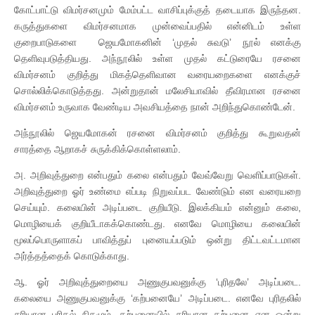
கோட்பாட்டு விமர்சனமும் மேம்பட்ட வாசிப்புக்குத் தடையாக இருந்தன.
கருத்துகளை விமர்சனமாக முன்வைப்பதில் என்னிடம் உள்ள
குறைபாடுகளை ஜெயமோகனின் ‘முதல் சுவடு’ நூல் எனக்கு
தெளிவுபடுத்தியது. அந்நூலில் உள்ள முதல் கட்டுரையே ரசனை
விமர்சனம் குறித்து மிகத்தெளிவான வரையறைகளை எனக்குச்
சொல்லிக்கொடுத்தது. அன்றுதான் மலேசியாவில் தீவிரமான ரசனை
விமர்சனம் உருவாக வேண்டிய அவசியத்தை நான் அறிந்துகொண்டேன்.
அந்நூலில் ஜெயமோகன் ரசனை விமர்சனம் குறித்து கூறுவதன்
சாரத்தை ஆறாகச் சுருக்கிக்கொள்ளலாம்.
அ. அறிவுத்துறை என்பதும் கலை என்பதும் வேவ்வேறு வெளிப்பாடுகள்.
அறிவுத்துறை ஓர் உண்மை எப்படி நிறுவப்பட வேண்டும் என வரையறை
செய்யும். கலையின் அடிப்படை குறியீடு. இலக்கியம் என்னும் கலை,
மொழியைக் குறியீடாகக்கொண்டது. எனவே மொழியை கலையின்
மூலப்பொருளாகப் பாவித்துப் புனையப்படும் ஒன்று திட்டவட்டமான
அர்த்தத்தைக் கொடுக்காது.
ஆ. ஓர் அறிவுத்துறையை அணுகுபவனுக்கு ‘புரிதலே’ அடிப்படை.
கலையை அணுகுபவனுக்கு ‘கற்பனையே’ அடிப்படை. எனவே புரிதலில்
சரியான புரிதல் நிகழும். கற்பனையில் சரியான கற்பனை என ஒன்று