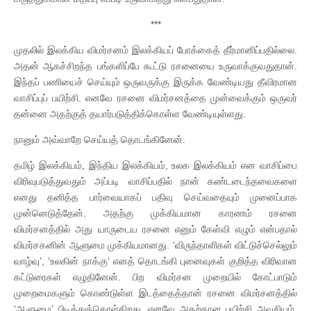
***
முதலில் இலக்கிய விமர்சனம் இலக்கியப் போக்கைத் தீர்மானிப்பதில்லை.
அதன் ஆகச்சிறந்த பங்களிப்பே கூட்டு ரசனையை உருவாக்குவதுதான்.
இந்தப் பணியைச் செய்யும் ஒருவருக்கு இருக்க வேண்டியது தீவிரமான
வாசிப்புப் பயிற்சி. எனவே ரசனை விமர்சனத்தை முன்வைக்கும் ஒருவர்
தன்னை அதற்குத் தயார்படுத்திக்கொள்ள வேண்டியுள்ளது.
நானும் அவ்வாறே செய்யத் தொடங்கினேன்.
தமிழ் இலக்கியம், இந்திய இலக்கியம், உலக இலக்கியம் என வாசிப்பை
விரிவுபடுத்துவதும் அப்படி வாசிப்பதில் நான் கண்டடைந்தவைகளை
எனது தனித்த பார்வையாகப் பதிவு செய்வதையும் முனைப்பாக
முன்னெடுத்தேன். அதற்கு முக்கியமான காரணம் ரசனை
விமர்சனத்தில் அது யாருடைய ரசனை எனும் கேள்வி எழும் என்பதால்
விமர்சகனின் ஆளுமை முக்கியமானது. ‘விருந்தாளிகள் விட்டுச்செல்லும்
வாழ்வு’, ‘உலகின் நாக்கு’ எனத் தொடங்கி புனைவுகள் குறித்த விரிவான
கட்டுரைகள் எழுதினேன். பிற விமர்சன முறையில் கோட்பாடும்
முறைமைகளும் கொண்டுள்ள இடத்தைத்தான் ரசனை விமர்சனத்தில்
‘ஆளுமை’ பிடித்துக்கொள்கிறது. எனவே அதற்கான பயிற்சி அவசியம்.