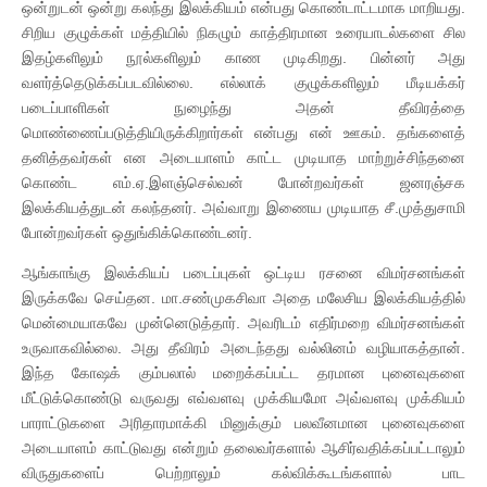
ஒன்றுடன் ஒன்று கலந்து இலக்கியம் என்பது கொண்டாட்டமாக மாறியது.
சிறிய குழுக்கள் மத்தியில் நிகழும் காத்திரமான உரையாடல்களை சில
இதழ்களிலும் நூல்களிலும் காண முடிகிறது. பின்னர் அது
வளர்த்தெடுக்கப்படவில்லை. எல்லாக் குழுக்களிலும் மீடியக்கர்
படைப்பாளிகள் நுழைந்து அதன் தீவிரத்தை
மொண்ணைப்படுத்தியிருக்கிறார்கள் என்பது என் ஊகம். தங்களைத்
தனித்தவர்கள் என அடையாளம் காட்ட முடியாத மாற்றுச்சிந்தனை
கொண்ட எம்.ஏ.இளஞ்செல்வன் போன்றவர்கள் ஜனரஞ்சக
இலக்கியத்துடன் கலந்தனர். அவ்வாறு இணைய முடியாத சீ.முத்துசாமி
போன்றவர்கள் ஒதுங்கிக்கொண்டனர்.
ஆங்காங்கு இலக்கியப் படைப்புகள் ஒட்டிய ரசனை விமர்சனங்கள்
இருக்கவே செய்தன. மா.சண்முகசிவா அதை மலேசிய இலக்கியத்தில்
மென்மையாகவே முன்னெடுத்தார். அவரிடம் எதிர்மறை விமர்சனங்கள்
உருவாகவில்லை. அது தீவிரம் அடைந்தது வல்லினம் வழியாகத்தான்.
இந்த கோஷக் கும்பலால் மறைக்கப்பட்ட தரமான புனைவுகளை
மீட்டுக்கொண்டு வருவது எவ்வளவு முக்கியமோ அவ்வளவு முக்கியம்
பாராட்டுகளை அரிதாரமாக்கி மினுக்கும் பலவீனமான புனைவுகளை
அடையாளம் காட்டுவது என்றும் தலைவர்களால் ஆசிர்வதிக்கப்பட்டாலும்
விருதுகளைப் பெற்றாலும் கல்விக்கூடங்களால் பாட