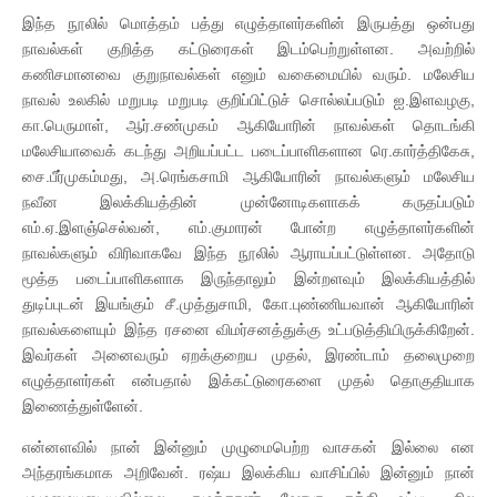
இந்த நூலில் மொத்தம் பத்து எழுத்தாளர்களின் இருபத்து ஒன்பது
நாவல்கள் குறித்த கட்டுரைகள் இடம்பெற்றுள்ளன. அவற்றில்
கணிசமானவை குறுநாவல்கள் எனும் வகைமையில் வரும். மலேசிய
நாவல் உலகில் மறுபடி மறுபடி குறிப்பிட்டுச் சொல்லப்படும் ஐ.இளவழகு,
கா.பெருமாள், ஆர்.சண்முகம் ஆகியோரின் நாவல்கள் தொடங்கி
மலேசியாவைக் கடந்து அறியப்பட்ட படைப்பாளிகளான ரெ.கார்த்திகேசு,
சை.பீர்முகம்மது, அ.ரெங்கசாமி ஆகியோரின் நாவல்களும் மலேசிய
நவீன இலக்கியத்தின் முன்னோடிகளாகக் கருதப்படும்
எம்.ஏ.இளஞ்செல்வன், எம்.குமாரன் போன்ற எழுத்தாளர்களின்
நாவல்களும் விரிவாகவே இந்த நூலில் ஆராயப்பட்டுள்ளன. அதோடு
மூத்த படைப்பாளிகளாக இருந்தாலும் இன்றளவும் இலக்கியத்தில்
துடிப்புடன் இயங்கும் சீ.முத்துசாமி, கோ.புண்ணியவான் ஆகியோரின்
நாவல்களையும் இந்த ரசனை விமர்சனத்துக்கு உட்படுத்தியிருக்கிறேன்.
இவர்கள் அனைவரும் ஏறக்குறைய முதல், இரண்டாம் தலைமுறை
எழுத்தாளர்கள் என்பதால் இக்கட்டுரைகளை முதல் தொகுதியாக
இணைத்துள்ளேன்.
என்னளவில் நான் இன்னும் முழுமைபெற்ற வாசகன் இல்லை என
அந்தரங்கமாக அறிவேன். ரஷ்ய இலக்கிய வாசிப்பில் இன்னும் நான்