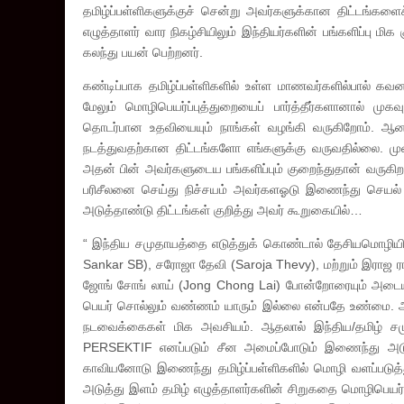
தமிழ்ப்பள்ளிகளுக்குச் சென்று அவர்களுக்கான திட்டங்களை
எழுத்தாளர் வார நிகழ்சியிலும் இந்தியர்களின் பங்களிப்ப
கலந்து பயன் பெற்றனர்.
கண்டிப்பாக தமிழ்ப்பள்ளிகளில் உள்ள மாணவர்களில்பால் கவ
மேலும் மொழிபெயர்ப்புத்துறையைப் பார்த்தீர்களானால் மு
தொடர்பான உதவியையும் நாங்கள் வழங்கி வருகிறோம். ஆனால
நடத்துவதற்கான திட்டங்களோ எங்களுக்கு வருவதில்லை. முன்
அதன் பின் அவர்களுடைய பங்களிப்பும் குறைந்துதான் வரு
பரிசீலனை செய்து நிச்சயம் அவர்களஓடு இணைந்து செயல் ப
அடுத்தாண்டு திட்டங்கள் குறித்து அவர் கூறுகையில்…
“ இந்திய சமுதாயத்தை எடுத்துக் கொண்டால் தேசியமொழியி
Sankar SB), சரோஜா தேவி (Saroja Thevy), மற்றும் இராஜ ராஜ
ஜோங் சோங் லாய் (Jong Chong Lai) போன்றோரையும் அடையாளப
பெயர் சொல்லும் வண்ணம் யாரும் இல்லை என்பதே உண்மை.
நடவைக்கைகள் மிக அவசியம். ஆதலால் இந்திய/தமிழ் 
PERSEKTIF எனப்படும் சீன அமைப்போடும் இணைந்து அடுத்த
காவியனோடு இணைந்து தமிழ்ப்பள்ளிகளில் மொழி வளப்படுத்தும
அடுத்து இளம் தமிழ் எழுத்தாளர்களின் சிறுகதை மொழிபெயர்ப்