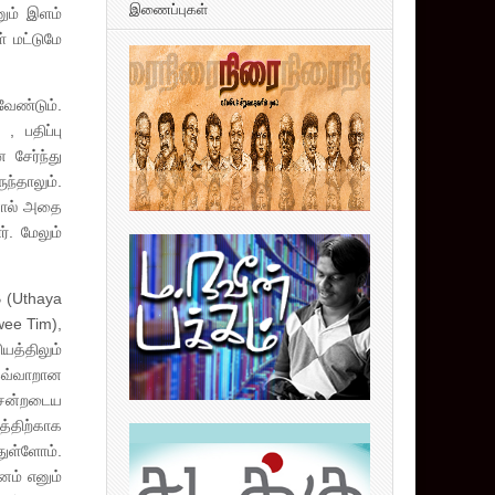
இணைப்புகள்
னும் இளம்
் மட்டுமே
வேண்டும்.
, பதிப்பு
சேர்ந்து
ந்தாலும்.
ானால் அதை
. மேலும்
 (Uthaya
wee Tim),
யத்திலும்
இவ்வாறான
சென்றடைய
்திற்காக
துள்ளோம்.
னம் எனும்