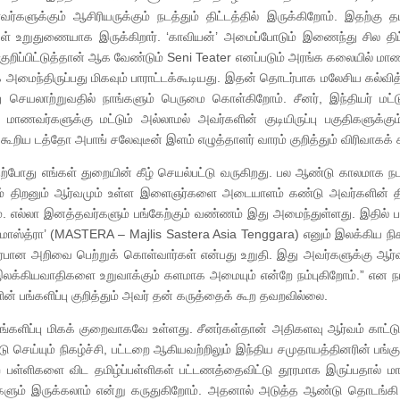
களுக்கும் ஆசிரியருக்கும் நடத்தும் திட்டத்தில் இருக்கிறோம். இதற்கு தமி
்கள் உறுதுணையாக இருக்கிறார். ‘காவியன்’ அமைப்போடும் இணைந்து சில த
குறிப்பிட்டுத்தான் ஆக வேண்டும் Seni Teater எனப்படும் அரங்க கலையில் 
 அமைந்திருப்பது மிகவும் பாராட்டக்கூடியது. இதன் தொடர்பாக மலேசிய கல்வித
 செயலாற்றுவதில் நாங்களும் பெருமை கொள்கிறோம். சீனர், இந்தியர் மட்ட
. மாணவர்களுக்கு மட்டும் அல்லாமல் அவர்களின் குடியிருப்பு பகுதிகளுக்கு
ூறிய டத்தோ அபாங் சலேவுடீன் இளம் எழுத்தாளர் வாரம் குறித்தும் விரிவாகக் க
ற்போது எங்கள் துறையின் கீழ் செயல்பட்டு வருகிறது. பல ஆண்டு காலமாக நடத
க்கும் திறனும் ஆர்வமும் உள்ள இளைஞர்களை அடையாளம் கண்டு அவர்களின்
 எல்லா இனத்தவர்களும் பங்கேற்கும் வண்ணம் இது அமைந்துள்ளது. இதில் பங
ஸ்த்ரா’ (MASTERA – Majlis Sastera Asia Tenggara) எனும் இலக்கிய நிகழ
்பான அறிவை பெற்றுக் கொள்வார்கள் என்பது உறுதி. இது அவர்களுக்கு ஆர்
 இலக்கியவாதிகளை உறுவாக்கும் களமாக அமையும் என்றே நம்புகிறோம்.” என நம
ன் பங்களிப்பு குறித்தும் அவர் தன் கருத்தைக் கூற தவறவில்லை.
களிப்பு மிகக் குறைவாகவே உள்ளது. சீனர்கள்தான் அதிகளவு ஆர்வம் காட்டு
 செய்யும் நிகழ்ச்சி, பட்டறை ஆகியவற்றிலும் இந்திய சமுதாயத்தினரின் பங்கு
 பள்ளிகளை விட தமிழ்ப்பள்ளிகள் பட்டணத்தைவிட்டு தூரமாக இருப்பதால் 
ங்களும் இருக்கலாம் என்று கருதுகிறோம். அதனால் அடுத்த ஆண்டு தொடங்க