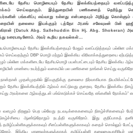
ளிடையே தேசிய மொழியையும் தேசிய இலக்கியத்தையும் வளப்படுத்
வாக்கம் செய்வதாகும். இத்துறையின் பணிகளைத் தெரிந்து கொ
யர்களின் பங்களிப்பு எவ்வாறு உள்ளது என்பதையும் அறிந்து கொள்ளும்
ுறையின் தலைமை இயக்குநர் டத்தோ அபாங் சலேவுடீன் பின் ஹஜ
கிரான் (Datuk Abg. Sallehuddin Bin Hj. Abg. Shokeran) அவ
ித்து உரையாடினோம். அவர் கூறிய தகவல்கள்…
ியமொழியையும் தேசிய இலக்கியத்தையும் மேலும் வளப்படுத்தவும் பல்லின ம
கம் செய்வதற்கும் DBP மொழி மற்றும் இலக்கிய விரிவாக்கத்துறையை ஏற்படுத்த
ும் பல்லின மக்களிடையே தேசியமொழி பயன்பாட்டையும் தேசிய இலக்கிய ஆர்
யின் மாண்பை உயர்த்தும் வகையில் பல பணிகளை நாங்கள் செய்து வருகிறோ
ன்தான் முதன்முதலில் இப்பகுதிக்கு தலைமை நிர்வாகியாக நியமிக்கப்பட்ட
றும் தேசிய இலக்கியத்தில் ஆர்வம் காட்டுவது குறைவு. தேசிய இலக்கிய நிகழ்
ெய்து அவர்களை ஆர்வத்துடன் பங்கெடுக்கச் செய்வதே எங்களின் நோக்கம்”
ம் வளமும் திறனும் பெற பல்வேறு நடவடிக்கைகளையும் நிகழ்ச்சிகளையும் ம
ிகழ்ச்சியை ஆண்டுதோறும் நடத்தி வருகிறோம். இது குறிப்பாகத் தனி
பத் தமிழ்ப்பள்ளிகளுக்காகவும் சீனப்பள்ளிகளுக்காகவும் கதைச் சொல்லும் போட்
ிறோம். இந்திய மாணவர்களுக்காகத் தமிழ்ப்பள்ளி தலைமையாசிரியர் மன