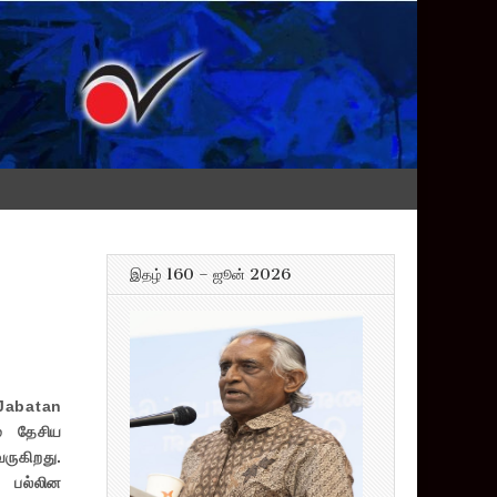
இதழ் 160 – ஜூன் 2026
 Jabatan
் தேசிய
ருகிறது.
 பல்லின