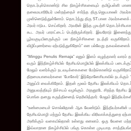
தொடர்புக்கொண்டு சில நிகழ்ச்சிகளையும் தமிழ்பள்ளி மாணவர்
தலைமயாரிரியர் மன்றத்தைச் சார்ந்த திரு.ஜெயபாலன் அவர
முன்னெடுத்துள்ளோம். தொடர்ந்து திரு ST.பாலா அவர்களைக் 
அவர் ஈடுபட செய்கிறார். அவரின் இந்த முயற்சி தொடர்ச்சியாக
கூட அவர் பாராட்டைப் பெற்றிருக்கிறார். இவரோடு இணைந்து
பூர்வகுடியினருக்கும் பல நிகழ்ச்சிகளை நடத்தி வருகிறோம்
விழிப்புணர்வை ஏற்படுத்துகிறோம்” என பல்வேறு தகவல்களைக் க
“Minggu Penulis Remaja” எனும் இளம் எழுத்தாளர் வாரம் த
வரும் இந்நிகழ்ச்சியில் தேசியமொழியில் இலக்கியம் படை
மேலும் வளர்க்கும் நடவடிக்கைகளை மேற்கொண்டு வருகிறோம்.
திறமையானவர்களை ‘போகோர்’ இந்தோனேசியாவில் நடக்கும் ‘மா
அனுப்பி வைக்கிறோம். இதன் மூலம் தேசிய இலக்கியம் தொடர
அனுபவத்தியும் நிச்சயம் வழங்கும். அதனூடே சிறந்த தேசிய
பொங்க தனது கருத்தினைத் தெரிவித்தார். மேலும் இந்தியர்களி
“உண்மையைச் சொல்லிதான் ஆக வேண்டும். இந்தியர்களின் பங்
தேசியமொழி மற்றும் தேசிய இலக்கிய விரிவாக்கத்துறை ஏற்பாடு
அளிக்கும் வகையில்தான் உள்ளது எனலாம். ஒரு வேளை மற்ற
இவ்வாறான நிகழ்ச்சியில் பங்கு கொள்ள முடியாத சாத்திய