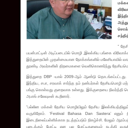
மக்க
விரி
இந்தி
அத்த
சொக்
சந்த
“ தேச
பயன்பாட்டின் அடிப்படையில் மொழி ,இலக்கிய பங்கை விரிவாக்
இத்துறையின் முதன்மையான நோக்கங்களில் மலேசியாவில் வாழ
தூண்டி அவர்களின் திறமைகளை வெளிகொணர்ந்து தேசியமொழி
இத்துறை DBP -யால் 2009-ஆம் ஆண்டு தொடங்கப்பட்டது. நா
இந்திய, சபா, சரவாக் சார்ந்த நம் நண்பர்கள் தேசியமொழி மற்
பங்கு கொள்வது குறைவாக உள்ளது. இக்குறையை நிவர்த்தி ச
அபாங் சலேவுடீன் கூறினார்.
“பல்லின மக்கள் தேசிய மொழியிலும் தேசிய இலக்கியத்திலு
வருகிறோம். ‘Festival Bahasa Dan Sastera’ எனும் ந
இடைநிலைப்பள்ளிக்காக நடத்தப்படும் நிகழ்ச்சி. மேலும் ஆரம்
படைக்கும் போட்டி என பல போட்டிகளையும் நடத்தி வருக