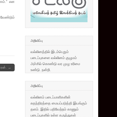
ோம்.” என
 வேண்டும்
அறிவிப்பு
வல்லினத்தில் இடம்பெறும்
படைப்புகளை வல்லினம் குழுமம்
அச்சில் கொண்டு வர முழு உரிமை
கரன். →
உண்டு. நன்றி.
அறிவிப்பு
வல்லினம் படைப்பாளிகளின்
சுதந்திரத்தை மையப்படுத்தி இயங்கும்
தளம். இதில் பதிவேற்றம் காணும்
படைப்புகளில் உள்ள கருத்துகள்