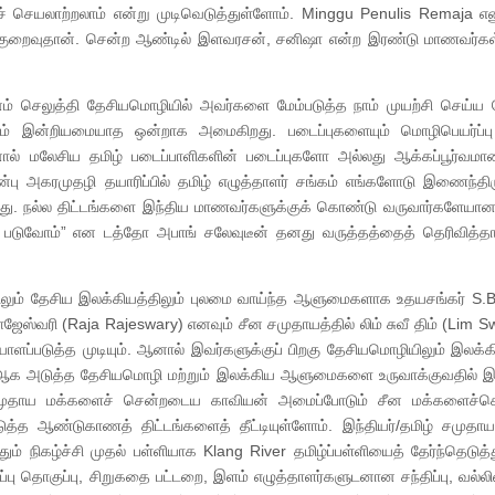
ச் செயலாற்றலாம் என்று முடிவெடுத்துள்ளோம். Minggu Penulis Remaja எ
ு மிக குறைவுதான். சென்ற ஆண்டில் இளவரசன், சனிஷா என்ற இரண்டு மாணவர்கள
னம் செலுத்தி தேசியமொழியில் அவர்களை மேம்படுத்த நாம் முயற்சி செய்ய 
கவும் இன்றியமையாத ஒன்றாக அமைகிறது. படைப்புகளையும் மொழிபெயர்ப்பு 
் மலேசிய தமிழ் படைப்பாளிகளின் படைப்புகளோ அல்லது ஆக்கப்பூர்வமான 
பு அகரமுதழி தயாரிப்பில் தமிழ் எழுத்தாளர் சங்கம் எங்களோடு இணைந்திரு
கிறது. நல்ல திட்டங்களை இந்திய மாணவர்களுக்குக் கொண்டு வருவார்களேய
டுவோம்” என டத்தோ அபாங் சலேவுடீன் தனது வருத்தத்தைத் தெரிவித்தார்
லும் தேசிய இலக்கியத்திலும் புலமை வாய்ந்த ஆளுமைகளாக உதயசங்கர் S.B
ேஸ்வரி (Raja Rajeswary) எனவும் சீன சமுதாயத்தில் லிம் சுவீ திம் (Lim S
்படுத்த முடியும். ஆனால் இவர்களுக்குப் பிறகு தேசியமொழியிலும் இலக்கி
 ஆக அடுத்த தேசியமொழி மற்றும் இலக்கிய ஆளுமைகளை உருவாக்குவதில் 
சமுதாய மக்களைச் சென்றடைய காவியன் அமைப்போடும் சீன மக்களைச்
 ஆண்டுகாணத் திட்டங்களைத் தீட்டியுள்ளோம். இந்தியர்/தமிழ் சமுதாயத
் நிகழ்ச்சி முதல் பள்ளியாக Klang River தமிழ்ப்பள்ளியைத் தேர்ந்தெடுத்
பு தொகுப்பு, சிறுகதை பட்டறை, இளம் எழுத்தாளர்களுடனான சந்திப்பு, வல்லி