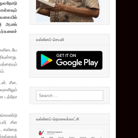
துவதோடு
ள்ளவும்
 வகையில்
ி அபாங்
ர்களைச்
வல்லினம் செயலி
க்களிடையே
ியுள்ளது.
வத்தையும்
ம்.
ேன். சீன,
வுகளிலும்
Search
 என டத்தோ
for:
ேற்கொண்டு
வல்லினம் தொலைக்காட்சி
யார் சீன
டி, கவிதை
்றத்தைத்