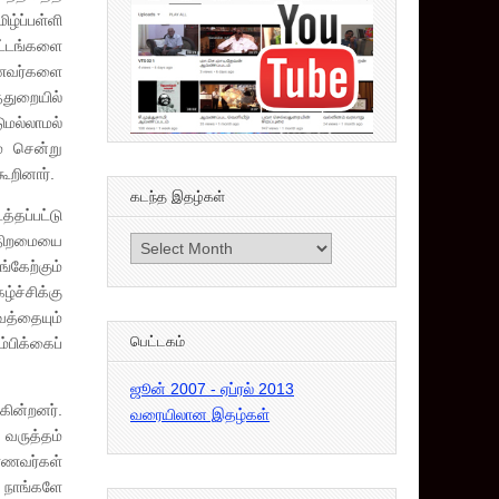
ழ்ப்பள்ளி
ிட்டங்களை
மாணவர்களை
்துறையில்
ுமல்லாமல்
ம் சென்று
ூறினார்.
கடந்த இதழ்கள்
்தப்பட்டு
 திறமையை
கடந்த
்கேற்கும்
இதழ்கள்
்ச்சிக்கு
வத்தையும்
பெட்டகம்
்பிக்கைப்
ஜூன் 2007 - ஏப்ரல் 2013
கின்றனர்.
வரையிலான இதழ்கள்
 வருத்தம்
மாணவர்கள்
ி நாங்களே