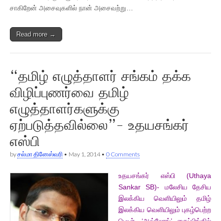
சாகிறேன் அசைவுகளில் நான் அசைவற்று…
Read more →
“தமிழ் எழுத்தாளர் சங்கம் தக்க
விழிப்புணர்வை தமிழ்
எழுத்தாளர்களுக்கு
ஏற்படுத்தவில்லை”- உதயசங்கர்
எஸ்பி
by
சல்மா தினேஸ்வரி
•
May 1, 2014
•
0 Comments
உதயசங்கர் எஸ்பி (Uthaya
Sankar SB)- மலேசிய தேசிய
இலக்கிய வெளியிலும் தமிழ்
இலக்கிய வெளியிலும் புகழ்பெற்ற
பெயர். ‘அவ்லோங்’ தைப்பிங்கில்