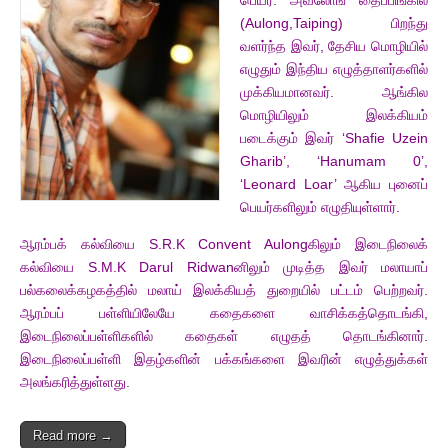
(Aulong,Taiping) பிறந்து
வளர்ந்த இவர், தேசிய மொழியில்
எழுதும் இந்திய எழுத்தாளர்களில்
முக்கியமானவர். ஆங்கில
மொழியிலும் இலக்கியம்
படைக்கும் இவர் ‘Shafie Uzein
Gharib’, ‘Hanumam 0’,
‘Leonard Loar’ ஆகிய புனைப்
பெயர்களிலும் எழுதியுள்ளார்.
ஆரம்பக் கல்வியை S.R.K Convent Aulongகிலும் இடைநிலைக்
கல்வியை S.M.K Darul Ridwanனிலும் முடித்த இவர் மலாயாப்
பல்கலைக்கழகத்தில் மலாய் இலக்கியத் துறையில் பட்டம் பெற்றவர்.
ஆரம்பப் பள்ளியிலேயே கதைகளை வாசிக்கத்தொடங்கி,
இடைநிலைப்பள்ளிகளில் கதைகள் எழுதத் தொடங்கினார்.
இடைநிலைப்பள்ளி இதழ்களின் பக்கங்களை இவரின் எழுத்துக்கள்
அலங்கரித்துள்ளது.
Read more →