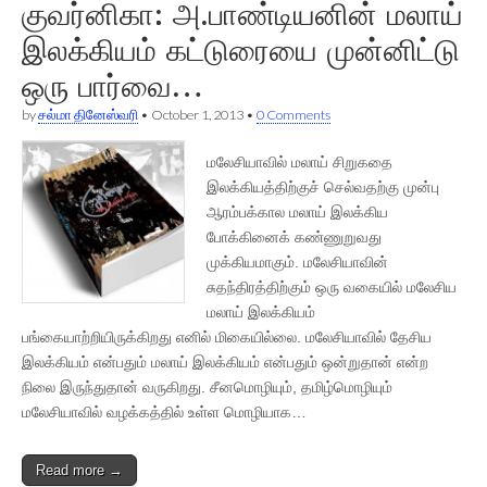
குவர்னிகா: அ.பாண்டியனின் மலாய்
இலக்கியம் கட்டுரையை முன்னிட்டு
ஒரு பார்வை…
by
சல்மா தினேஸ்வரி
•
October 1, 2013
•
0 Comments
மலேசியாவில் மலாய் சிறுகதை
இலக்கியத்திற்குச் செல்வதற்கு முன்பு
ஆரம்பக்கால மலாய் இலக்கிய
போக்கினைக் கண்ணுறுவது
முக்கியமாகும். மலேசியாவின்
சுதந்திரத்திற்கும் ஒரு வகையில் மலேசிய
மலாய் இலக்கியம்
பங்கையாற்றியிருக்கிறது எனில் மிகையில்லை. மலேசியாவில் தேசிய
இலக்கியம் என்பதும் மலாய் இலக்கியம் என்பதும் ஒன்றுதான் என்ற
நிலை இருந்துதான் வருகிறது. சீனமொழியும், தமிழ்மொழியும்
மலேசியாவில் வழக்கத்தில் உள்ள மொழியாக…
Read more →