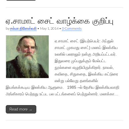
ஏ.சாமாட் சைட் வாழ்க்கை குறிப்பு
by
சல்மா தினேஸ்வரி
•
May 1, 2014
•
0 Comments
ஏ.சாமாட் சைட் (இயற்பெயர்: அப்துல்
சாமாட் முகமது சைட்) மலாய் இலக்கிய
உலகில் பலராலும் நன்கு அறியப்பட்டவர்.
இதுவரை முப்பதுக்கும் மேல்பட்ட
நூல்களை எழுதியிருக்கிறார். நாவல்,
கவிதை, சிறுகதை, இலக்கிய கட்டுரை
என்று பல்வேறு தளங்களில்
இயங்கக்கூடிய இலக்கிய ஆளுமை. 1985 –ல் தேசிய இலக்கியவாதி
அங்கீகாரம் பெற்றது உட்பட பல பட்டங்களைப் பெற்றுள்ளார். மலாக்கா…
Read more →