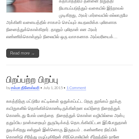
கதாபாத்திரம் தன்னை நிறுத்தி
நியாயப்படுத்தும் வகையில் இந்நாவல்
முடிகிறது, அவர் பார்வையில் எல்லாருமே
அக்கினி வளையத்தில் சாகசம் செய்யும் சுயநலமிக்க புலிகளாக
நினைத்துக்கொள்கிறார். தானும் புலிதான் என அவர்
எண்ணிக்கொள்ளும் நிலையில் ஒரு வாசகனாக அவ்வரியைக்…
Read more →
பிறப்பற்ற பிறப்பு
by
சல்மா தினேஸ்வரி
•
July 1, 2015
•
1 Comment
சுகத்திற்கு மட்டுமே கட்டில்கள் ஒதுக்கப்பட்ட பிறகு தூங்கம் தூக்கு
கயிறுகளில் தொங்கிக்கொண்டிருக்கின்றன வயிற்றை நிறைத்துக்
கொண்டது போல் மனத்தை நிறைத்துக் கொள்ள வழியில்லை அன்பு
ததும்பிய நான்கறையும் துருபிடிக்கத் தொடங்கிவிட்டன இப்போதுதான்
துடிக்கிறது என்னுள் இன்னொரு இருதயம் . கண்ணீரை நிரப்பிக்
கொண்டு சிரித்து மழுப்புகிறேன் சிரிப்பொலியின் சீற்றத்தில் நானே