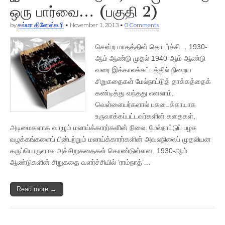
ஒரு பார்வை… (பகுதி 2)
by
சல்மா தினேஸ்வரி
•
November 1, 2013
•
0 Comments
சென்ற மாதத்தின் தொடர்ச்சி… 1930-
ஆம் ஆண்டு முதல் 1940-ஆம் ஆண்டு
வரை இக்காலக்கட்டத்தில் நிறைய
சிறுகதைகள் மேல்நாட்டுத் தாக்கத்தைக்
கண்டித்து வந்தது எனலாம்,
வெள்ளையர்களால் பகடைக்காயாக
உருவாக்கப்பட்டவர்களின் கதைகள்,
அடிமைகளாக வாழும் மலாய்க்காரர்களின் நிலை. மேல்நாட்டுப் பழக
வழக்கங்களைப் பின்பற்றும் மலாய்க்காரர்களின் அவலநிலைப் முதலியன
கருப்பொருளாக அச்சிறுகதைகள் கொண்டுள்ளன. 1930-ஆம்
ஆண்டுகளின் சிறுகதை வளர்ச்சியில் ‘ராம்நாத்’…
Read more →