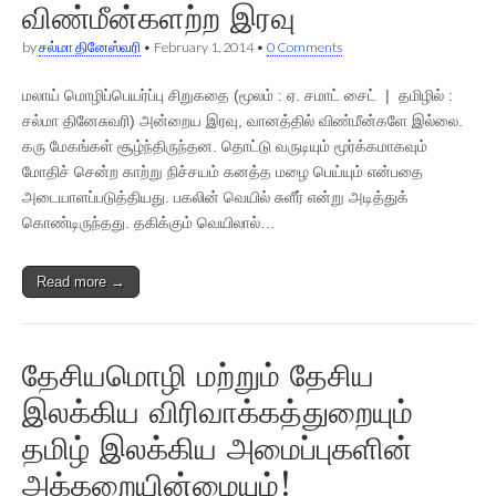
விண்மீன்களற்ற இரவு
by
சல்மா தினேஸ்வரி
•
February 1, 2014
•
0 Comments
மலாய் மொழிப்பெயர்ப்பு சிறுகதை (மூலம் : ஏ. சமாட் சைட் | தமிழில் :
சல்மா தினேசுவரி) அன்றைய இரவு, வானத்தில் விண்மீன்களே இல்லை.
கரு மேகங்கள் சூழ்ந்திருந்தன. தொட்டு வருடியும் மூர்க்கமாகவும்
மோதிச் சென்ற காற்று நிச்சயம் கனத்த மழை பெய்யும் என்பதை
அடையாளப்படுத்தியது. பகலின் வெயில் சுளீர் என்று அடித்துக்
கொண்டிருந்தது. தகிக்கும் வெயிலால்…
Read more →
தேசியமொழி மற்றும் தேசிய
இலக்கிய விரிவாக்கத்துறையும்
தமிழ் இலக்கிய அமைப்புகளின்
அக்கறையின்மையும்!