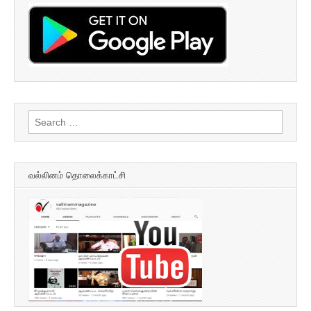
Search
for:
வல்லினம் தொலைக்காட்சி