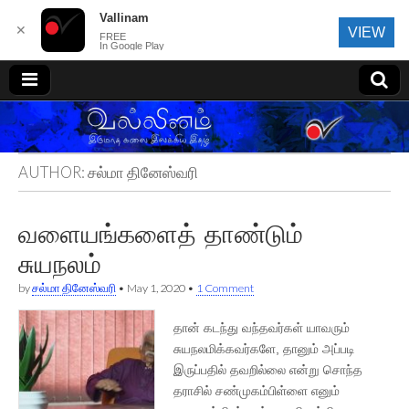
Vallinam
✕
VIEW
FREE
In Google Play
வல்லினம்
AUTHOR:
சல்மா தினேஸ்வரி
வளையங்களைத் தாண்டும்
சுயநலம்
by
சல்மா தினேஸ்வரி
•
May 1, 2020
•
1 Comment
தான் கடந்து வந்தவர்கள் யாவரும்
சுயநலமிக்கவர்களே, தானும் அப்படி
இருப்பதில் தவறில்லை என்று சொந்த
தராசில் சண்முகம்பிள்ளை எனும்