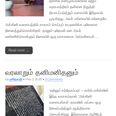
தராசில் சண்முகம்பிள்ளை எனும்
கதாபாத்திரம் தன்னை நிறுத்தி
நியாயப்படுத்தும் வகையில் இந்நாவல்
முடிகிறது, அவர் பார்வையில் எல்லாருமே
அக்கினி வளையத்தில் சாகசம் செய்யும் சுயநலமிக்க புலிகளாக
நினைத்துக்கொள்கிறார். தானும் புலிதான் என அவர்
எண்ணிக்கொள்ளும் நிலையில் ஒரு வாசகனாக அவ்வரியைக்…
Read more →
வரலாறும் தனிமனிதனும்
by
புனிதவதி
•
May 1, 2020
•
0 Comments
‘எதிலும் சந்தேகப்படு‘ – கார்ல் மார்க்ஸின்
இந்த‌ வாசகம்தான் ‘அக்கினி
வளையங்கள்’ நாவலின் பரப்பை ஒரு
நிலைப்படுத்தும் சூத்திரமாக
அமைக்கிறது. இந்நாவலை ஆசிரியர்