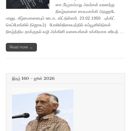
சை.பீர்முகம்மது அவர்கள் வரலாற்று
நிகழ்வுகளை மையமாக்கி அதனூடே
மானுட கீழ்மைகளையும் ஊடாட விட்டுள்ளார். 23.02.1950 புக்கிட்
கெப்போங்கில் (ஜொகூர்) போலிஸ்நிலையத்தில் கம்யூனிஸ்டுகள்
நிகழ்த்திய தாக்குதல் வழி அக்கினி வளையங்கள் உக்கிரமாக எரியத் …
Read more →
இதழ் 160 – ஜூன் 2026