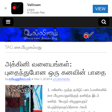
Vallinam
✕
VIEW
FREE
In Google Play
வல்லினம்
TAG:
சை.பீர்முகம்மது
அக்கினி வளையங்கள்:
புதைந்துபோன ஒரு கனவின் பாதை
by
சு.வேணுகோபால்
•
May 1, 2020
•
2 Comments
1. மலேசிய மூத்த தமிழ்ப் படைப்பாளிகளில்
சை.பீர்முகமதுவிற்குத் தனித்த இடம்
உண்டு. ‘வேரும் விழுதுகளும்’
பெருந்தொகுப்பிற்காக அவர்