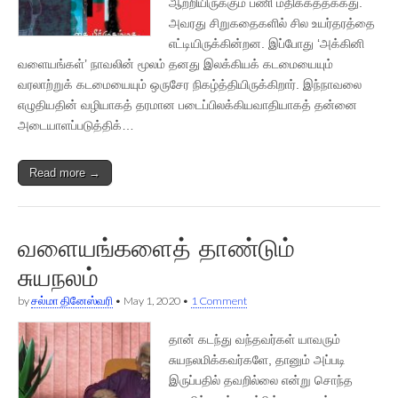
ஆற்றியிருக்கும் பணி மதிக்கத்தக்கது.
அவரது சிறுகதைகளில் சில உயர்தரத்தை
எட்டியிருக்கின்றன. இப்போது ‘அக்கினி
வளையங்கள்’ நாவலின் மூலம் தனது இலக்கியக் கடமையையும்
வரலாற்றுக் கடமையையும் ஒருசேர நிகழ்த்தியிருக்கிறார். இந்நாவலை
எழுதியதின் வழியாகத் தரமான படைப்பிலக்கியவாதியாகத் தன்னை
அடையாளப்படுத்திக்…
Read more →
வளையங்களைத் தாண்டும்
சுயநலம்
by
சல்மா தினேஸ்வரி
•
May 1, 2020
•
1 Comment
தான் கடந்து வந்தவர்கள் யாவரும்
சுயநலமிக்கவர்களே, தானும் அப்படி
இருப்பதில் தவறில்லை என்று சொந்த