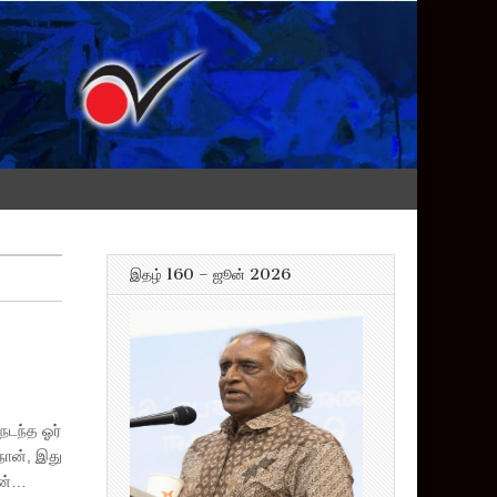
இதழ் 160 – ஜூன் 2026
நடந்த ஓர்
நான், இது
ின்…