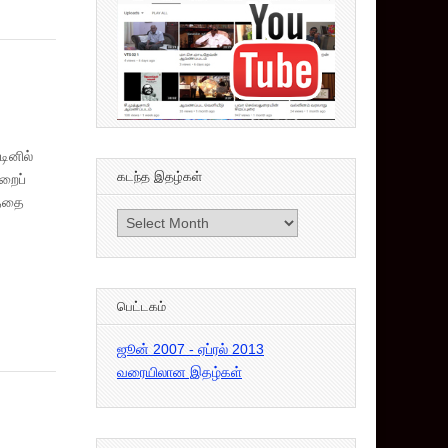
டினில்
கடந்த இதழ்கள்
றைப்
த்தை
கடந்த
இதழ்கள்
பெட்டகம்
ஜூன் 2007 - ஏப்ரல் 2013
வரையிலான இதழ்கள்