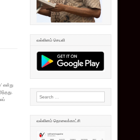
வல்லினம் செயலி
’ என்று
ிந்தது.
Search
ைப்
for:
வல்லினம் தொலைக்காட்சி