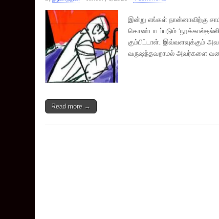
இன்று எங்கள் நான்னாவிற்கு சாம
கொண்டாடப்படும் ‘நூக்கால்தல்ல
கும்பிட்டாள். இவ்வளவுக்கும் 
வருஷந்தவறாமல் அவர்களை வணங
Read more →