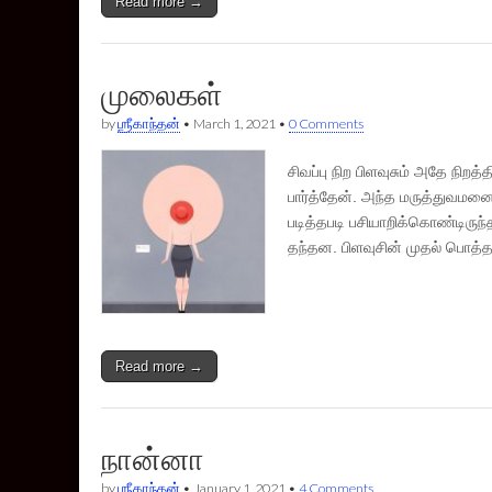
Read more →
முலைகள்
by
ஶ்ரீகாந்தன்
•
March 1, 2021
•
0 Comments
சிவப்பு நிற பிளவுசும் அதே நிறத
பார்த்தேன். அந்த மருத்துவமனை
படித்தபடி பசியாறிக்கொண்டிருந்
தந்தன. பிளவுசின் முதல் பொத்த
Read more →
நான்னா
by
ஶ்ரீகாந்தன்
•
January 1, 2021
•
4 Comments