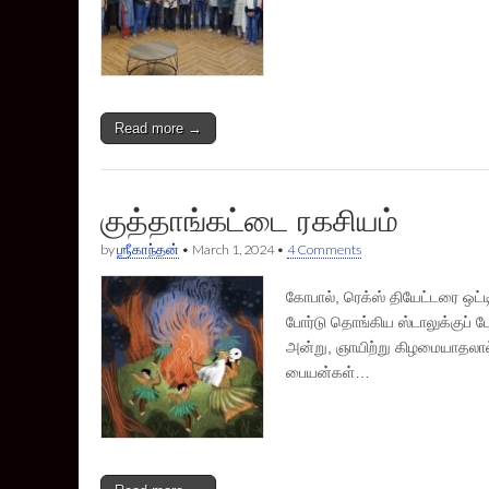
Read more →
குத்தாங்கட்டை ரகசியம்
by
ஶ்ரீகாந்தன்
•
March 1, 2024
•
4 Comments
கோபால், ரெக்ஸ் தியேட்டரை ஒட்ட
போர்டு தொங்கிய ஸ்டாலுக்குப் போ
அன்று, ஞாயிற்று கிழமையாதலால்
பையன்கள்…