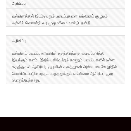
அறிவிப்பு
வல்லினத்தில் இடம்பெறும் படைப்புகளை வல்லினம் குழுமம்
அச்சில் கொண்டு வர முழு உரிமை உண்டு. நன்றி.
அறிவிப்பு
வல்லினம் படைப்பாளிகளின் சுதந்திரத்தை மையப்படுத்தி
இயங்கும் தளம். இதில் பதிவேற்றம் காணும் படைப்புகளில் உள்ள
கருத்துகள் ஆசிரியர் குழுவின் கருத்துகள் அல்ல. எனவே இதில்
வெளியிடப்படும் எந்தக் கருத்துக்கும் வல்லினம் ஆசிரியர் குழு
பொறுப்பேற்காது.
Copyright © 2026
வல்லினம்
. All Rights Reserved.
The Magazine Basic Theme by
bavotasan.com
.