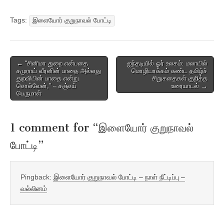
Tags:
இளையோர் குறுநாவல் போட்டி
Post
← “சினிமா துறை என்பதை
ஐந்தடியில் ஓர் உலகம்: மலாயில்
சமுராய் வீரனின் பாதை அல்லது
மொழியாக்கம் கண்ட தமிழ்ச்
navigation
துறவியின் பாதை என்று
சிறுகதைகள் குறித்த
சொல்வேன்,” – சஞ்சய்
உரையாடல் →
பெருமாள்
1 comment for “
இளையோர் குறுநாவல்
போட்டி
”
Pingback:
இளையோர் குறுநாவல் போட்டி – நாள் நீட்டிப்பு –
வல்லினம்