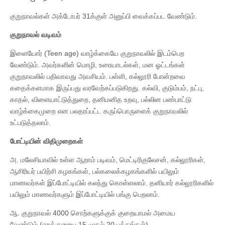
குறுநாவல்கள் அக்டோபர் 31க்குள் அனுப்பி வைக்கப்பட வேண்டும்.
குறுநாவல்
வடிவம்
இளையோர் (Teen age) வாழ்க்கையே குறுநாவலில் இடம்பெற
வேண்டும். அவர்களின் மொழி, உரையாடல்கள், மன ஓட்டங்கள்
குறுநாவலில் பதிவாவது அவசியம். பள்ளி, கல்லூரி போன்றவை
கதைக்களமாக இருப்பது வரவேற்கப்படுகிறது. கல்வி, குடும்பம், நட்பு,
காதல், விளையாட்டுத்துறை, தனிமனித உறவு, பல்லின பண்பாட்டு
வாழ்க்கைமுறை என பலதரப்பட்ட கருப்பொருளைக் குறுநாவலில்
உட்படுத்தலாம்.
போட்டியின்
விதிமுறைகள்
அ. மலேசியாவில் உள்ள ஆறாம் படிவம், மெட்டிரிகுலேசன், கல்லூரிகள்,
ஆசிரியர் பயிற்சி கழகங்கள், பல்கலைக்கழகங்களில் பயிலும்
மாணவர்கள் இப்போட்டியில் கலந்து கொள்ளலாம். தனியார் கல்லூரிகளில்
பயிலும் மாணவர்களும் இப்போட்டியில் பங்கு பெறலாம்.
ஆ. குறுநாவல் 4000 சொற்களுக்குக் குறையாமல் அமைய
வேண்டும் (ஏறக்குறைய 15 முதல் 20 பக்கங்கள்).