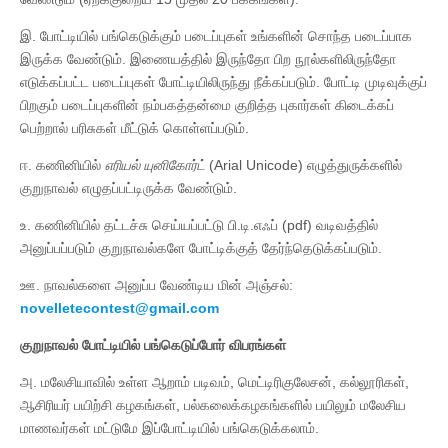
இ. போட்டியில் பங்கெடுக்கும் படைப்புகள் உங்களின் சொந்த படைப்பாக
இருக்க வேண்டும். இணையத்தில் இருந்தோ பிற நூல்களிலிருந்தோ
எடுக்கப்பட்ட படைப்புகள் போட்டியிலிருந்து நீக்கப்படும். போட்டி முடிவுக்குப்
பிறகும் படைப்புகளின் நம்பகத்தன்மை குறித்த புகார்கள் கிடைக்கப்
பெற்றால் பரிசுகள் மீட்டுக் கொள்ளப்படும்.
ஈ. கணினியில்
எரியல்
யுனிகோர்ட்
(Arial Unicode) எழுத்துருக்களில்
குறுநாவல் எழுதப்பட்டிருக்க வேண்டும்.
உ. கணினியில் தட்டச்சு செய்யப்பட்டு பி.டி.எஃப் (pdf) வடிவத்தில்
அனுப்பப்படும் குறுநாவல்களே போட்டிக்குத் தேர்ந்தெடுக்கப்படும்.
ஊ. நாவல்களை அனுப்ப வேண்டிய மின் அஞ்சல்:
novelletecontest@gmail.com
குறுநாவல்
போட்டியில்
பங்கெடுப்போர்
விபரங்கள்
அ. மலேசியாவில் உள்ள ஆறாம் படிவம், மெட்டிரிகுலேசன், கல்லூரிகள்,
ஆசிரியர் பயிற்சி கழகங்கள், பல்கலைக்கழகங்களில் பயிலும் மலேசிய
மாணவர்கள் மட்டுமே இப்போட்டியில் பங்கெடுக்கலாம்.