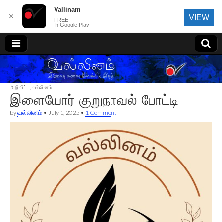
Vallinam
✕
VIEW
FREE
In Google Play
வல்லினம்
அறிவிப்பு
,
வல்லினம்
இளையோர் குறுநாவல் போட்டி
by
வல்லினம்
•
July 1, 2025
•
1 Comment