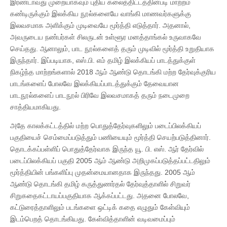
இரண்டாவது முறையாகவும் புதிய கலைத்திட்டத்தின்படி மாற்றம்
கண்டிருக்கும் இலக்கிய நூல்களையே வாங்கி மாணவர்களுக்கு
இலவசமாக அளிக்கும் முடிவையே மூர்த்தி எடுத்தார். அதனால்,
அவருடைய நண்பர்கள் சிலருடன் உள்ளூர மனத்தாங்கல் உருவாகவே
செய்தது. ஆனாலும், பாட நூல்களைத் தரும் முடிவில் மூர்த்தி உறுதியாக
இருந்தார். இப்படியாக, எஸ்.பி. எம் தமிழ் இலக்கியப் பாடத்துக்குள்
நிகழ்ந்த மாற்றங்களால் 2018 ஆம் ஆண்டு தொடங்கி மற்ற தேர்வுக்குரிய
பாடங்களைப் போலவே இலக்கியப்பாடத்துக்கும் தேவையான
பாடநூல்களைப் பாடநூல் பிரிவே இலவசமாகத் தரும் நடைமுறை
சாத்தியமாகியது.
அதே காலக்கட்டத்தில் மற்ற பொதுத்தேர்வுகளிலும் படைப்பிலக்கியப்
பகுதியைச் செம்மைப்படுத்தும் பணியையும் மூர்த்தி செயற்படுத்தினார்.
தொடக்கப்பள்ளிப் பொதுத்தேர்வாக இருந்த யூ. பி. எஸ். ஆர் தேர்வில்
படைப்பிலக்கியப் பகுதி 2005 ஆம் ஆண்டு அறிமுகப்படுத்தப்பட்டதிலும்
மூர்த்தியின் பங்களிப்பு முதன்மையானதாக இருந்தது. 2005 ஆம்
ஆண்டு தொடங்கி தமிழ் கருத்துணர்தல் தேர்வுத்தாளில் சிறுவர்
சிறுகதைகட்டாயப்பகுதியாக ஆக்கப்பட்டது. அதனை போலவே,
கட்டுரைத்தாளிலும் படங்களை ஒட்டிக் கதை எழுதும் கேள்வியும்
இடம்பெறத் தொடங்கியது. கேள்வித்தாளின் வடிவமைப்பும்