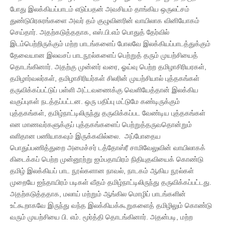
போது இலக்கியப்பாடம் எடுப்பதன் அவசியம் தாங்கிய ஒருலட்சம்
துண்டுபிரசுரங்களை அவர் தம் குழுவினரின் வாயிலாக வினியோகம்
செய்தார். அதற்கடுத்ததாக, எஸ்.பி.எம் பொதுத் தேர்வில்
இடம்பெற்றிருக்கும் மற்ற பாடங்களைப் போலவே இலக்கியப்பாடத்துக்கும்
தேவையான இலவசப் பாடநூல்களைப் பெற்றுத் தரும் முயற்சியைத்
தொடங்கினார். அதற்கு முன்னர் வரை, ஓய்வு பெற்ற தமிழாசிரியரகள்,
தமிழார்வலர்கள், தமிழாசிரியர்கள் சிலரின் முயற்சியால் புத்தகங்கள்
தருவிக்கப்பட்டுப் பள்ளி அட்டவணைக்கு வெளியேத்தான் இலக்கிய
வகுப்புகள் நடத்தப்பட்டன. ஒரு பதிப்பு மட்டுமே கண்டிருக்கும்
புத்தகங்கள், தமிழ்நாட்டிலிருந்து தருவிக்கப்பட வேண்டிய புத்தகங்கள்
என மாணவர்களுக்குப் புத்தகங்களைப் பெற்றுத்தருவதொன்றும்
எளிதான பணியாகவும் இருக்கவில்லை. அப்போதைய
பொதுப்பணித்துறை அமைச்சர் டத்தோஸ்ரீ சாமிவேலுவின் வாயிலாகக்
கிடைக்கப் பெற்ற முன்னூற்று ஐம்பதாயிரம் நிதியுதவியைக் கொண்டு
தமிழ் இலக்கியப் பாட நூல்களான நாவல், நாடகம் ஆகிய நூல்கள்
முறையே ஐந்தாயிரம் படிகள் வீதம் தமிழ்நாட்டிலிருந்து தருவிக்கப்பட்டது.
அதற்கடுத்ததாக, மலாய் மற்றும் ஆங்கில மொழிப் பாடங்களின்
உட்கூறாகவே இருந்து வந்த இலக்கியக்கூறுகளைத் தமிழிலும் கொண்டு
வரும் முயற்சியை பி. எம். மூர்த்தி தொடங்கினார். அதன்படி, மற்ற