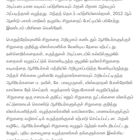
அடிப்படையான வடிவப் பயிற்சியையும் அதன் மீதான ஆர்வமும்
அப்படித்தான் எழுந்தது. அந்தத் தொடர் பயிற்சியினால்தான், 2012 ஆம்
ஆண்டு பகாங் மாநிலம் தழுவிய சிறுகதைப் போட்டியில் பங்கேற்று
இரண்டாம் பரிசினை வென்றேன்.
பொதுத்தேர்வுகளில் சிறுகதை அறிமுகம் கண்டதும் ஆசிரியர்களுக்குச்
சிறுகதை குறித்து விளக்கமளிக்க வேண்டிய தேவை ஏற்பட்டது.
நன்னெறிக்கதைகள், கருத்துகள் அடிப்படையில் கல்விச்சூழலில்
கதைகள் எழுதப்பட்டுக் கொண்டிருந்த சூழலில் நவீனச்சிறுகதை
வடிவத்தை ஆசிரியர்கள் மத்தியில் அறிமுகப்படுத்த வேண்டியிருந்தது.
அந்தச் சிக்கலை முன்னரே எழுத்தாளர்களாகவும் அறியப்பட்டிருந்த
ஆசிரியர்களான ம. நவீன், கே. பாலமுருகன், விஸ்வநாதன் போன்றோரின்
வாயிலாக நேர் செய்தார். எழுத்தாளர் ஜெயமோகன் எழுதியிருந்த
‘சிறுகதை ஒரு சமையல் குறிப்பு’ எனும் சிறுகதை நுட்பங்களை விளக்கும்
கட்டுரையைக் கொண்டு ஆசிரியர்களுக்குச் சிறுகதை குறித்து
விளக்கமளித்தார். எழுத்தாளர்களின் வாயிலாகவே, மாணவர்களுக்கும்
சிறுகதை வழிகாட்டிக் கருத்தரங்குகள் ஏற்பாடு செய்யப்பட்டன. அதன்
வழியே, ஆசிரியர்களிலும் சிறுகதை எழுதும் ஆற்றல் கண்டறியப்பட்டது.
மேலும், புதிய தலைமுறை எழுத்தாளர்கள் தங்களுக்கான இலக்கிய
வாசல்களையும் கண்டடைந்தனர்.