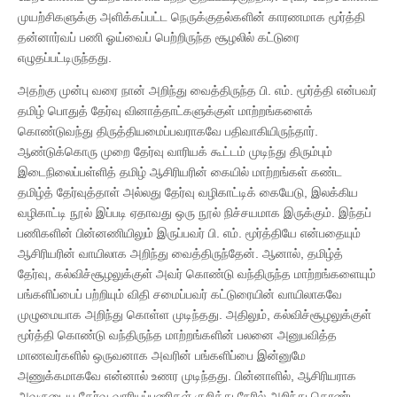
முயற்சிகளுக்கு அளிக்கப்பட்ட நெருக்குதல்களின் காரணமாக மூர்த்தி
தன்னார்வப் பணி ஓய்வைப் பெற்றிருந்த சூழலில் கட்டுரை
எழுதப்பட்டிருந்தது.
அதற்கு முன்பு வரை நான் அறிந்து வைத்திருந்த பி. எம். மூர்த்தி என்பவர்
தமிழ் பொதுத் தேர்வு வினாத்தாட்களுக்குள் மாற்றங்களைக்
கொண்டுவந்து திருத்தியமைப்பவராகவே பதிவாகியிருந்தார்.
ஆண்டுக்கொரு முறை தேர்வு வாரியக் கூட்டம் முடிந்து திரும்பும்
இடைநிலைப்பள்ளித் தமிழ் ஆசிரியரின் கையில் மாற்றங்கள் கண்ட
தமிழ்த் தேர்வுத்தாள் அல்லது தேர்வு வழிகாட்டிக் கையேடு, இலக்கிய
வழிகாட்டி நூல் இப்படி ஏதாவது ஒரு நூல் நிச்சயமாக இருக்கும். இந்தப்
பணிகளின் பின்னணியிலும் இருப்பவர் பி. எம். மூர்த்தியே என்பதையும்
ஆசிரியரின் வாயிலாக அறிந்து வைத்திருந்தேன். ஆனால், தமிழ்த்
தேர்வு, கல்விச்சூழலுக்குள் அவர் கொண்டு வந்திருந்த மாற்றங்களையும்
பங்களிப்பைப் பற்றியும் விதி சமைப்பவர் கட்டுரையின் வாயிலாகவே
முழுமையாக அறிந்து கொள்ள முடிந்தது. அதிலும், கல்விச்சூழலுக்குள்
மூர்த்தி கொண்டு வந்திருந்த மாற்றங்களின் பலனை அனுபவித்த
மாணவர்களில் ஒருவனாக அவரின் பங்களிப்பை இன்னுமே
அணுக்கமாகவே என்னால் உணர முடிந்தது. பின்னாளில், ஆசிரியராக
அவருடைய தேர்வு வாரியப்பணிகள் குறித்து நேரில் அறிந்து கொண்ட