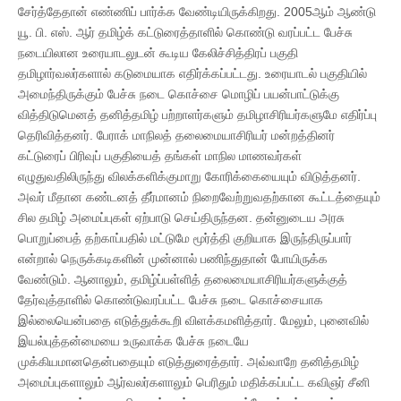
சேர்த்தேதான் எண்ணிப் பார்க்க வேண்டியிருக்கிறது. 2005ஆம் ஆண்டு
யூ. பி. எஸ். ஆர் தமிழ்க் கட்டுரைத்தாளில் கொண்டு வரப்பட்ட பேச்சு
நடையிலான உரையாடலுடன் கூடிய கேலிச்சித்திரப் பகுதி
தமிழார்வலர்களால் கடுமையாக எதிர்க்கப்பட்டது. உரையாடல் பகுதியில்
அமைந்திருக்கும் பேச்சு நடை கொச்சை மொழிப் பயன்பாட்டுக்கு
வித்திடுமெனத் தனித்தமிழ் பற்றாளர்களும் தமிழாசிரியர்களுமே எதிர்ப்பு
தெரிவித்தனர். பேராக் மாநிலத் தலைமையாசிரியர் மன்றத்தினர்
கட்டுரைப் பிரிவுப் பகுதியைத் தங்கள் மாநில மாணவர்கள்
எழுதுவதிலிருந்து விலக்களிக்குமாறு கோரிக்கையையும் விடுத்தனர்.
அவர் மீதான கண்டனத் தீர்மானம் நிறைவேற்றுவதற்கான கூட்டத்தையும்
சில தமிழ் அமைப்புகள் ஏற்பாடு செய்திருந்தன. தன்னுடைய அரசு
பொறுப்பைத் தற்காப்பதில் மட்டுமே மூர்த்தி குறியாக இருந்திருப்பார்
என்றால் நெருக்கடிகளின் முன்னால் பணிந்துதான் போயிருக்க
வேண்டும். ஆனாலும், தமிழ்ப்பள்ளித் தலைமையாசிரியர்களுக்குத்
தேர்வுத்தாளில் கொண்டுவரப்பட்ட பேச்சு நடை கொச்சையாக
இல்லையென்பதை எடுத்துக்கூறி விளக்கமளித்தார். மேலும், புனைவில்
இயல்புத்தன்மையை உருவாக்க பேச்சு நடையே
முக்கியமானதென்பதையும் எடுத்துரைத்தார். அவ்வாறே தனித்தமிழ்
அமைப்புகளாலும் ஆர்வலர்களாலும் பெரிதும் மதிக்கப்பட்ட கவிஞர் சீனி