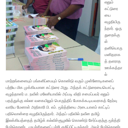
எனும்
கட்டுரை
யை
எழுதியிரு
ந்தார். ஒரு
துறைக்கு
ள்
தனியொரு
மனிதராக
த் தளராத
ஊக்கத்தா
ல்
மாற்றங்களையும் பங்களிப்பையும் கொண்டு வரும் முன்னோடிகளைப்
பற்றிய மிக முக்கியமான கட்டுரை அது. அந்தக் கட்டுரையையொட்டி
எழுத்தாளர் ம. நவீன் மலேசியாவில் அப்படி விதி சமைப்பவர் எனும்
பதத்துக்கு எல்லா வகையிலும் பொருந்திப் போகக்கூடியவராகத் தேர்வு
வாரிய மேனாள் அதிகாரி பி. எம். மூர்த்தியை அடையாளம் காட்டிப்
பதிவொன்றை எழுதியிருந்தார். அந்தப் பதிவில் நவீன தமிழ்
இலக்கியத்தைத் தமிழ்க் கல்விச்சூழலில் கொண்டு சேர்ப்பதற்கு மூர்த்தி
மேற்கொண்ட முயற்சிகளைப் பற்றி குறிப்பிட்டிருந்தார். அவர் மேற்கொண்ட