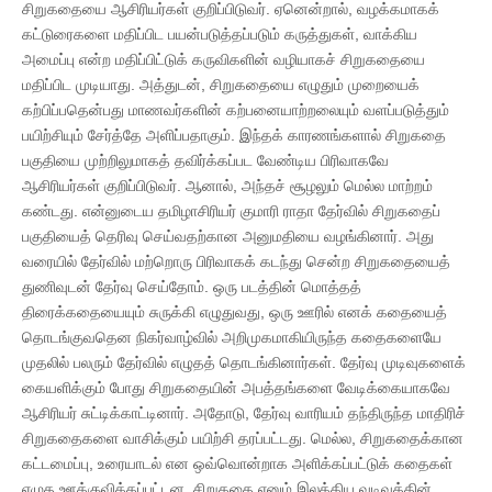
சிறுகதையை ஆசிரியர்கள் குறிப்பிடுவர். ஏனென்றால், வழக்கமாகக்
கட்டுரைகளை மதிப்பிட பயன்படுத்தப்படும் கருத்துகள், வாக்கிய
அமைப்பு என்ற மதிப்பிட்டுக் கருவிகளின் வழியாகச் சிறுகதையை
மதிப்பிட முடியாது. அத்துடன், சிறுகதையை எழுதும் முறையைக்
கற்பிப்பதென்பது மாணவர்களின் கற்பனையாற்றலையும் வளப்படுத்தும்
பயிற்சியும் சேர்த்தே அளிப்பதாகும். இந்தக் காரணங்களால் சிறுகதை
பகுதியை முற்றிலுமாகத் தவிர்க்கப்பட வேண்டிய பிரிவாகவே
ஆசிரியர்கள் குறிப்பிடுவர். ஆனால், அந்தச் சூழலும் மெல்ல மாற்றம்
கண்டது. என்னுடைய தமிழாசிரியர் குமாரி ராதா தேர்வில் சிறுகதைப்
பகுதியைத் தெரிவு செய்வதற்கான அனுமதியை வழங்கினார். அது
வரையில் தேர்வில் மற்றொரு பிரிவாகக் கடந்து சென்ற சிறுகதையைத்
துணிவுடன் தேர்வு செய்தோம். ஒரு படத்தின் மொத்தத்
திரைக்கதையையும் சுருக்கி எழுதுவது, ஒரு ஊரில் எனக் கதையைத்
தொடங்குவதென நிகர்வாழ்வில் அறிமுகமாகியிருந்த கதைகளையே
முதலில் பலரும் தேர்வில் எழுதத் தொடங்கினார்கள். தேர்வு முடிவுகளைக்
கையளிக்கும் போது சிறுகதையின் அபத்தங்களை வேடிக்கையாகவே
ஆசிரியர் சுட்டிக்காட்டினார். அதோடு, தேர்வு வாரியம் தந்திருந்த மாதிரிச்
சிறுகதைகளை வாசிக்கும் பயிற்சி தரப்பட்டது. மெல்ல, சிறுகதைக்கான
கட்டமைப்பு, உரையாடல் என ஒவ்வொன்றாக அளிக்கப்பட்டுக் கதைகள்
எழுத ஊக்குவிக்கப்பட்டன. சிறுகதை எனும் இலக்கிய வடிவத்தின்