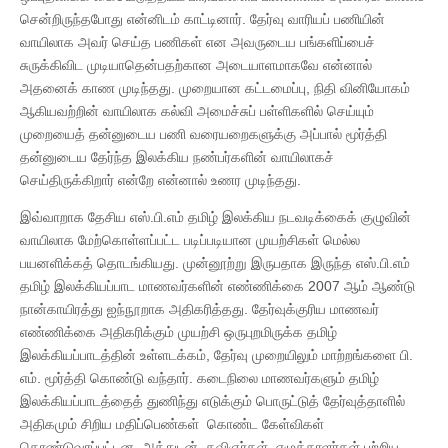
சென்றிருந்தபோது என்னிடம் காட்டினார். தேர்வு வாரியப் பணியின்
வாயிலாக அவர் செய்த பணிகள் என அவருடைய பங்களிப்பைச்
சுருக்கிவிட முடியாதென்பதற்கான அடையாளமாகவே என்னால்
அதனைக் காண முடிந்தது. முறையான கட்டமைப்பு, நிதி வினியோகம்
ஆகியவற்றின் வாயிலாக கல்வி அமைச்சுப் பள்ளிகளில் செய்யும்
முறையைத் தன்னுடைய பணி வரையறைகளுக்கு அப்பால் மூர்த்தி
தன்னுடைய தேர்ந்த இலக்கிய நண்பர்களின் வாயிலாகச்
செய்திருக்கிறார் என்றே என்னால் உணர முடிந்தது.
இவ்வாறாக தேசிய எஸ்.பி.எம் தமிழ் இலக்கிய நடவடிக்கைக் குழுவின்
வாயிலாக மேற்கொள்ளப்பட்ட படிப்படியான முயற்சிகள் மெல்ல
பயனளிக்கத் தொடங்கியது. முன்னூற்று இருபதாக இருந்த எஸ்.பி.எம்
தமிழ் இலக்கியப்பாட மாணவர்களின் எண்ணிக்கை 2007 ஆம் ஆண்டு
நான்காயிரத்து ஐந்நூறாக அதிகரித்தது. தேர்வுக்குரிய மாணவர்
எண்ணிக்கை அதிகரிக்கும் முயற்சி ஒருபுறமிருக்க தமிழ்
இலக்கியப்பாடத்தின் உள்ளடக்கம், தேர்வு முறையிலும் மாற்றங்களை பி.
எம். மூர்த்தி கொண்டு வந்தார். கடைநிலை மாணவர்களும் தமிழ்
இலக்கியப்பாடத்தைத் துணிந்து எடுக்கும் பொருட்டுத் தேர்வுத்தாளில்
அதிகமும் சிறிய மதிப்பெண்கள் கொண்ட கேள்விகள்
கொண்டுவரப்பட்டன. அத்துடன், கவிஞர்கள், எழுத்தாளர்கள் பற்றிய