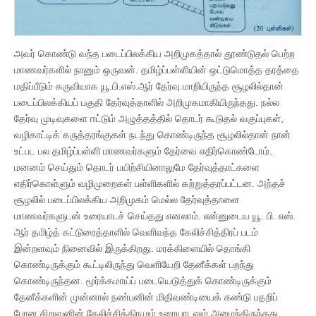
அவர் கொண்டு வந்த படைப்பிலக்கிய அறிமுகத்தால் தூண்டுதல் பெற்ற
மாணவர்களில் நானும் ஒருவன். தமிழ்ப்பள்ளியின் ஒட்டுமொத்த தரத்தை
மதிப்பீடும் கருவியாக யூ.பி.எஸ்.ஆர் தேர்வு மாறியிருந்த சூழலில்தான்
படைப்பிலக்கியப் பகுதி தேர்வுத்தாளில் அறிமுகமாகியிருந்தது. நல்ல
தேர்வு முடிவுகளை ஈட்டும் அழுத்தத்தில் தொடர் கூடுதல் வகுப்புகள்,
வழிகாட்டிக் கருத்தரங்குகள் நடந்து கொண்டிருந்த சூழலில்தான் நான்
உட்பட பல தமிழ்ப்பள்ளி மாணவர்களும் தேர்வை எதிர்கொண்டோம்.
மனனம் செய்தும் தொடர் பயிற்சியினாலுமே தேர்வுத்தாட்களை
எதிர்கொள்ளும் வழிமுறைகள் பள்ளிகளில் கற்றுத்தரப்பட்டன. அந்தச்
சூழலில் படைப்பிலக்கிய அறிமுகம் மெல்ல தேர்வுத்தாளை
மாணவர்களுடன் உரையாடச் செய்தது எனலாம். என்னுடைய யூ. பி. எஸ்.
ஆர் தமிழ்த் கட்டுரைத்தாளில் வெளிவந்த கேலிச்சித்திரப் படம்
இன்றளவும் நினைவில் இருக்கிறது. மரக்கிளையில் தொங்கி
கொண்டிருக்கும் கூட்டிலிருந்து வெளியேறி தேனீக்கள் பறந்து
கொண்டிருந்தன. மூர்க்கமாய்ப் படையெடுத்துக் கொண்டிருக்கும்
தேனீக்களின் முன்னால் நண்பனின் மிதிவண்டியைக் கண்டு பதறிப்
போன சிறுவனின் கேலிச்சித்திரமும் உரையாடலும் அமைந்திருந்தது.