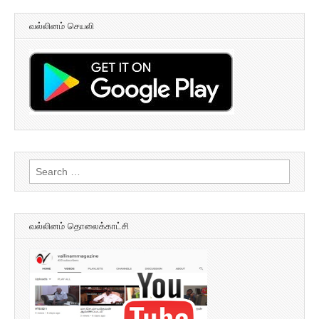
வல்லினம் செயலி
Search
for:
வல்லினம் தொலைக்காட்சி