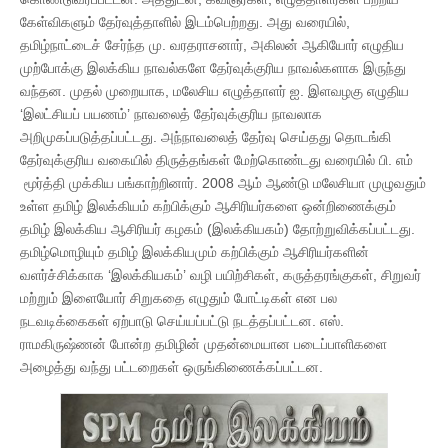
கேள்விகளும் தேர்வுத்தாளில் இடம்பெற்றது. அது வரையில்,
தமிழ்நாட்டைச் சேர்ந்த மு. வரதராசனார், அகிலன் ஆகியோர் எழுதிய
முற்போக்கு இலக்கிய நாவல்களே தேர்வுக்குரிய நாவல்களாக இருந்து
வந்தன. முதல் முறையாக, மலேசிய எழுத்தாளர் ஐ. இளவழகு எழுதிய
‘இலட்சியப் பயணம்’ நாவலைத் தேர்வுக்குரிய நாவலாக
அறிமுகப்படுத்தப்பட்டது. அந்நாவலைத் தேர்வு செய்தது தொடங்கி
தேர்வுக்குரிய வகையில் திருத்தங்கள் மேற்கொண்டது வரையில் பி. எம்
மூர்த்தி முக்கிய பங்காற்றினார். 2008 ஆம் ஆண்டு மலேசியா முழுவதும்
உள்ள தமிழ் இலக்கியம் கற்பிக்கும் ஆசிரியர்களை ஒன்றிணைக்கும்
தமிழ் இலக்கிய ஆசிரியர் கழகம் (இலக்கியகம்) தோற்றுவிக்கப்பட்டது.
தமிழ்மொழியும் தமிழ் இலக்கியமும் கற்பிக்கும் ஆசிரியர்களின்
வளர்ச்சிக்காக ‘இலக்கியகம்’ வழி பயிற்சிகள், கருத்தரங்குகள், சிறுவர்
மற்றும் இளையோர் சிறுகதை எழுதும் போட்டிகள் என பல
நடவடிக்கைகள் ஏற்பாடு செய்யப்பட்டு நடத்தப்பட்டன. எஸ்.
ராமகிருஷ்ணன் போன்ற தமிழின் முதன்மையான படைப்பாளிகளை
அழைத்து வந்து பட்டறைகள் ஒருங்கிணைக்கப்பட்டன.