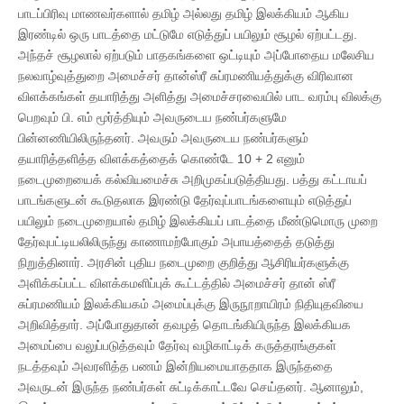
பாடப்பிரிவு மாணவர்களால் தமிழ் அல்லது தமிழ் இலக்கியம் ஆகிய
இரண்டில் ஒரு பாடத்தை மட்டுமே எடுத்துப் பயிலும் சூழல் ஏற்பட்டது.
அந்தச் சூழலால் ஏற்படும் பாதகங்களை ஒட்டியும் அப்போதைய மலேசிய
நலவாழ்வுத்துறை அமைச்சர் தான்ஸ்ரீ சுப்ரமணியத்துக்கு விரிவான
விளக்கங்கள் தயாரித்து அளித்து அமைச்சரவையில் பாட வரம்பு விலக்கு
பெறவும் பி. எம் மூர்த்தியும் அவருடைய நண்பர்களுமே
பின்னணியிலிருந்தனர். அவரும் அவருடைய நண்பர்களும்
தயாரித்தளித்த விளக்கத்தைக் கொண்டே 10 + 2 எனும்
நடைமுறையைக் கல்வியமைச்சு அறிமுகப்படுத்தியது. பத்து கட்டாயப்
பாடங்களுடன் கூடுதலாக இரண்டு தேர்வுப்பாடங்களையும் எடுத்துப்
பயிலும் நடைமுறையால் தமிழ் இலக்கியப் பாடத்தை மீண்டுமொரு முறை
தேர்வுபட்டியலிலிருந்து காணாமற்போகும் அபாயத்தைத் தடுத்து
நிறுத்தினார். அரசின் புதிய நடைமுறை குறித்து ஆசிரியர்களுக்கு
அளிக்கப்பட்ட விளக்கமளிப்புக் கூட்டத்தில் அமைச்சர் தான் ஸ்ரீ
சுப்ரமணியம் இலக்கியகம் அமைப்புக்கு இருநூறாயிரம் நிதியுதவியை
அறிவித்தார். அப்போதுதான் தவழத் தொடங்கியிருந்த இலக்கியக
அமைப்பை வலுப்படுத்தவும் தேர்வு வழிகாட்டிக் கருத்தரங்குகள்
நடத்தவும் அவரளித்த பணம் இன்றியமையாததாக இருந்ததை
அவருடன் இருந்த நண்பர்கள் சுட்டிக்காட்டவே செய்தனர். ஆனாலும்,