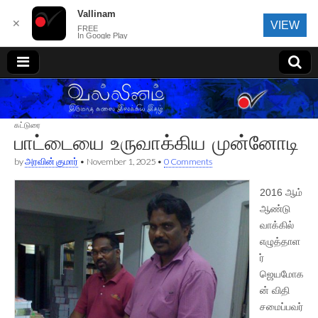
Vallinam
✕
VIEW
FREE
In Google Play
வல்லினம்
கட்டுரை
பாட்டையை உருவாக்கிய முன்னோடி
by
அரவின் குமார்
•
November 1, 2025
•
0 Comments
2016 ஆம்
ஆண்டு
வாக்கில்
எழுத்தாள
ர்
ஜெயமோக
ன் விதி
சமைப்பவர்