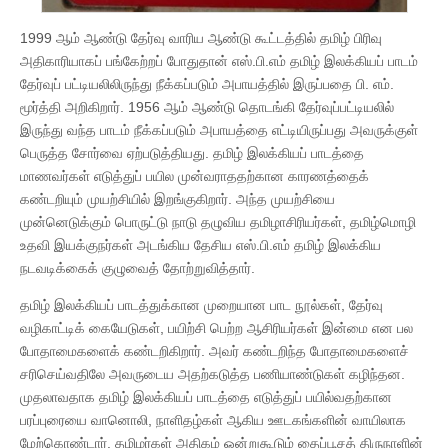
1999 ஆம் ஆண்டு தேர்வு வாரிய ஆண்டு கூட்டத்தில் தமிழ் பிரிவு
அதிகாரியாகப் பங்கேற்றப் போதுதான் எஸ்.பி.எம் தமிழ் இலக்கியப் பாடம்
தேர்வுப் பட்டியலிலிருந்து நீக்கப்படும் அபாயத்தில் இருப்பதை பி. எம்.
மூர்த்தி அறிகிறார். 1956 ஆம் ஆண்டு தொடங்கி தேர்வுப்பட்டியலில்
இருந்து வந்த பாடம் நீக்கப்படும் அபாயத்தை எட்டியிருப்பது அவருக்குள்
பெருத்த சோர்வை ஏற்படுத்தியது. தமிழ் இலக்கியப் பாடத்தை
மாணவர்கள் எடுத்துப் பயில முன்வராததற்கான காரணத்தைக்
கண்டறியும் முயற்சியில் இறங்குகிறார். அந்த முயற்சியை
முன்னெடுக்கும் பொருட்டு நாடு தழுவிய தமிழாசிரியர்கள், தமிழ்மொழி
உதவி இயக்குநர்கள் அடங்கிய தேசிய எஸ்.பி.எம் தமிழ் இலக்கிய
நடவடிக்கைக் குழுவைத் தோற்றுவித்தார்.
தமிழ் இலக்கியப் பாடத்துக்கான முறையான பாட நூல்கள், தேர்வு
வழிகாட்டிக் கையேடுகள், பயிற்சி பெற்ற ஆசிரியர்கள் இன்மை என பல
போதாமைகளைக் கண்டறிகிறார். அவர் கண்டறிந்த போதாமைகளைச்
சரிசெய்வதிலே அவருடைய அதற்கடுத்த பணியாண்டுகள் கழிந்தன.
முதலாவதாக தமிழ் இலக்கியப் பாடத்தை எடுத்துப் பயில்வதற்கான
பரப்புரையை வானொலி, நாளிதழ்கள் ஆகிய ஊடகங்களின் வாயிலாக
மேற்கொண்டார். தமிழர்கள் அதிகம் ஒன்றுகூடும் தைப்பூசத் திருநாளின்