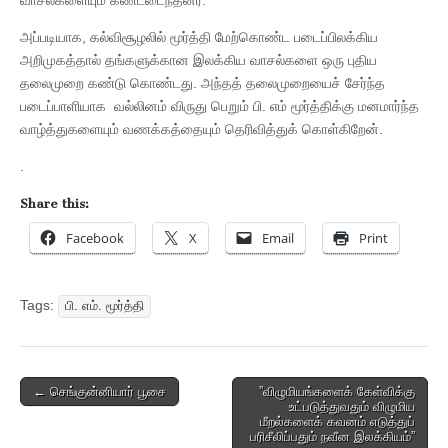
அப்படியாக, கல்விசூழலில் மூர்த்தி மேற்கொண்ட படைப்பிலக்கிய
அறிமுகத்தால் தங்களுக்கான இலக்கிய வாசல்களை ஒரு புதிய
தலைமுறை கண்டு கொண்டது. அந்தத் தலைமுறையைச் சேர்ந்த
படைப்பாளியாக வல்லினம் விருது பெறும் பி. எம் மூர்த்திக்கு மனமார்ந்த
வாழ்த்துகளையும் வணக்கத்தையும் தெரிவித்துக் கொள்கிறேன்.
.
Share this:
Facebook
X
Email
Print
Tags:
பி. எம். மூர்த்தி
Post
← செங்குன்னியார் பூசை
”விழுமியங்களைக் கேள்விக்கு
உட்படுத்துவதும் விழுமிய
navigation
மீறல்களைக் கவனம் எடுத்துப்
பரிசீலிப்பதும் நவீன இலக்கியம்”