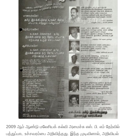
2009 ஆம் ஆண்டு மலேசியக் கல்வி அமைச்சு எஸ். பி. எம் தேர்வில்
பத்துப்பாட உச்சவரம்பை அறிவித்தது. இந்த முடிவினால், அறிவியல்