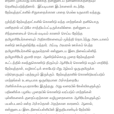
நைனா முகம்மது வாயிலாகத் தன்னுடைய நன்னோக்கத்தையும்
தெளிவுப்படுத்தினார். இப்படியான இடர்களைக் கடந்தே
தேர்வுத்தாட்களில் சிறுகதைக்கான பாதை மெல்ல உருவாகி வந்தது.
மூர்த்தி தேர்வுத்தாட்களில் கொண்டு வந்த மாற்றங்கள் தனியொரு
மனிதரால் மட்டுமே சாத்தியப்பட்டிருக்கவில்லை. தன்னுடைய
சிந்தனையைச் செயல் வடிவம் காணச் செய்ய தேர்ந்த
தமிழாசிரியர்களையும் அதிகாரிகளையும் மூர்த்தி தொடர்ந்து அடையாளம்
கண்டு ஊக்குவித்தே வந்தார். அப்படி அவரால் ஊக்கம் பெற்ற
தமிழாசிரியர்களில் ஒருவர்தான் என்னுடைய இடைநிலைப்பள்ளித்
தமிழாசிரியர் குமாரி ராதா. ஆண்டுக்கொரு முறை தேர்வுத்தாள்
கூட்டத்தில் கலந்துகொண்டு திரும்பும் ஆசிரியர் கொண்டு வரும் மாதிரித்
தேர்வுத்தாள், வழிகாட்டிக் கையேடு மீது ஆர்வம் ஒருபுறமிருக்க
மற்றொருபுறம் பதற்றமும் இருக்கும். தேர்வுத்தாளில் கொண்டுவரப்படும்
மாற்றங்கள் உடனடியாக ஒருவிதமான அச்சத்தையே
அளிக்கக்கூடியதாகவே இருந்தது. அது வரையில் கேள்விகளுக்குப்
பதிலளிக்க பழகிய முறையில் கொண்டு வரப்படும் மாற்றங்கள்
புள்ளிகளைக் குறைப்பதற்கான வழிமுறைகளாக ஆசிரியர்களுக்குப்
பயன்படலாம் என்ற அச்சம்தான் அதற்கான காரணம். ஆனால்,
என்னுடைய இடைநிலைப்பள்ளியின் இறுதியாண்டில் தேர்வில்