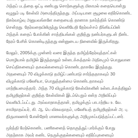
அந்தப் படத்தை ஒட்டி எண்பது சொற்களுக்கு மிகாமல் கதையொன்று
எழுதும் படி கேள்வி அமைந்திருந்தது. அப்படியான சூழலை எதிர்கொண்ட
நிகர்வாழ்வு அனுபவங்களே கதையைத் தானாக நகர்த்திக் கொண்டு
சென்றது. தேர்வறையிலிருந்து வெளியேறி தேர்வச்சம் நீங்கியப்பின்
அந்தக் கதைப் போக்கின் சாத்தியங்கள் குறித்து நண்பர்களுடன் நீண்ட
நேரம் பேசிக் கொண்டிருந்தது என்னுடைய நினைவில் இருக்கிறது.
மேலும், 2005க்கு முன்னர் வரை இருந்த தமிழ்த்தேர்வுத்தாட்கள்
மொழியால் தமிழில் இருந்தாலும் உள்ளடக்கத்தால் அதிகமும் பொதுவான
செய்திகளையும் தகவல்களையும் கொண்டதாகவே இருந்தது.
அதனையும் 70 விழுக்காடு தமிழ்ப் பண்பாடு சார்ந்ததாகவும் 30
விழுக்காடு மலேசியா, பொதுத்தன்மை கொண்டதாகவும்
மாற்றியமைத்தார். அந்த 70 விழுக்காடு கேள்விகளின் உள்ளடக்கத்திலும்
தமிழறிஞர்கள் குறித்த கேள்விகள் இடம்பெறும் என்ற அறிவிப்பும்
வெளியீடப்பட்டது. அவ்வாறாகத்தான், தமிழுக்குப் பாடாற்றிய உ. வே.
சாமிநாதய்யர், கி. ஆ. பெ விசுவநாதம், மலேசியத் தமிழறிஞர்கள் அ. பு.
திருமாலனார் போன்றோர் மாணவர்களுக்கு அறிமுகப்படுத்தப்பட்டனர்.
மூர்த்தி மேற்கொண்ட பணிகளைத் தொகுத்துப் பார்க்கும் போது
அதற்காக அவர் கண்ட நெருக்குதல்களையும் எதிர்ப்புகளையும்