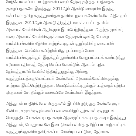
மேற்கொள்ளப்பட்ட மாற்றங்கள் பலவும் தேர்வு குறித்த பயத்தைக்
குறைப்பதாகவே இருந்தது. 2011ஆம் ஆண்டு வரையில் இருந்த
எஸ்.பி.எம் தமிழ் கருத்துணர்தல் தாளில் புறவயக்கேள்விகளே அதிகமும்
இருந்தன. 2011ஆம் ஆண்டு திருத்தியமைக்கப்பட்ட தாளில்
அகவயக்கேள்விகள் அதிகமும் இடம்பெற்றிருந்தன. அதற்கு முன்னர்
வரை அகவயக்கேள்விகளுக்கான தேர்வுகள் ஒன்றே போன்ற
வாக்கியங்களில் சிற்சில மாற்றங்களுடன் குழப்புகின்ற வகையில்
இருந்தன. மெல்லிய கயிற்றின் மீது நடப்பதைப் போல
வாக்கியங்களுக்குள் இருக்கும் நுண்ணிய வேறுபாட்டைக் கண்டறிந்து
சரியான பதிலைத் தேர்வு செய்ய வேண்டும். ஆனால், புதிய
தேர்வுத்தாளில் கேலிச்சித்திரத்துணுக்கு அல்லது
கருத்துப்படத்தையொட்டியக் கேள்விகள் அகவயக்கேள்விகளுக்கு
மாற்றாக இடம்பெற்றிருந்தன. கொடுக்கப்பட்டிருக்கும் படத்தைப் பற்றிய
புரிதலைச் சோதிக்கும் வகையிலே கேள்விகள் இருந்தன.
அத்துடன் மாதிரிக் கேள்வித்தாளில் இடம்பெற்றிருந்த கேள்விகளும்
சினிமா, சமூகச்சூழல் எனப் பலவகையிலும் தற்காலச் சூழலுடன்
பொருந்திப் போகக்கூடியதாகவும் ஆர்வமூட்டக்கூடியதாகவும் இருந்தது.
அத்துடன், பொதுவாகவே இடைநிலைப்பள்ளித் தமிழ்ப் பாட வழிகாட்டிக்
கருத்தரங்குகளில் தவிர்க்கப்பட வேண்டிய கட்டுரை தேர்வாக