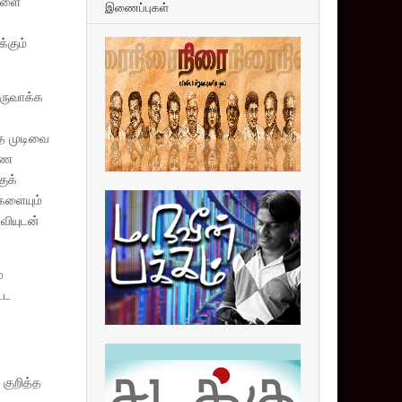
்களை
இணைப்புகள்
்கும்
உருவாக்க
தை முடிவை
கண
ுக்
களையும்
வியுடன்
்
்ட
 குறித்த