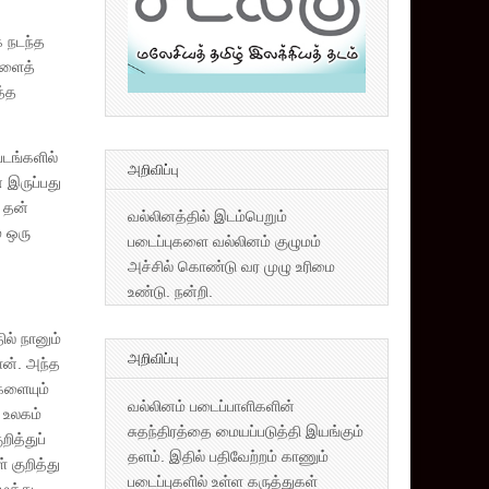
க நடந்த
்களைத்
த்த
படங்களில்
அறிவிப்பு
 இருப்பது
 தன்
வல்லினத்தில் இடம்பெறும்
் ஒரு
படைப்புகளை வல்லினம் குழுமம்
அச்சில் கொண்டு வர முழு உரிமை
உண்டு. நன்றி.
ல் நானும்
அறிவிப்பு
ான். அந்த
களையும்
வல்லினம் படைப்பாளிகளின்
 உலகம்
சுதந்திரத்தை மையப்படுத்தி இயங்கும்
ித்துப்
தளம். இதில் பதிவேற்றம் காணும்
 குறித்து
படைப்புகளில் உள்ள கருத்துகள்