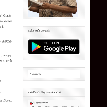
் பெயர்
ால் என்ன
ாரி
வல்லினம் செயலி
் குறித்த
 முறையும்
ிமையாகப்
Search
for:
்
.
வல்லினம் தொலைக்காட்சி
ன் ஆறாம்