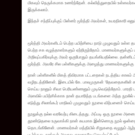
மிகவும் நெருக்கமாக உணர்ந்தேன். கல்வித்துறையில் உள்ளவர்
இருக்கலாம்.
இந்தச் சந்திப்புக்குப் பின்னர் மூர்த்தி அவர்கள், உயரதிகாரி என
மூர்த்தி அவர்களிடம் பெற்ற பயிற்சியை நாடு முழுவதும் உள்ள 
பெற்ற சக எழுத்தாளர்களும் ஏற்றிருந்தோம். மாணவர்களுக்குப்
அறிவுப்பகிர்வுக்கு அவர் ஒருபோதும் தயங்கியதில்லை. தன்ன
மூர்த்தி. அவரே சில பள்ளிகளுக்கு அழைத்து மாணவர்களுக்கு வ
நான் பள்ளிகளில் மிகத் தீவிரமாக பட்டறைகள் நடத்திய காலம
வழிநடத்தினேன். இடையில் கே. பாலமுருகன் ‘தேவதைகளின் காகி
செய்ய நானும் சிவா பெரியண்ணனும் முடிவெடுத்தோம். பாரதி ப
அளவில் பயிற்சிக்காக நான் தயாரித்த படங்களை அந்த நூலில் க
எடுத்து சிலாங்கூர் மாநிலம் முழுவதும் நூலை விற்பனைச் செய
நூலுக்கு நல்ல வரவேற்பு கிடைத்தது. அப்படி ஒரு நூலை அனைத்து
தூண்டுதலை உருவாக்கி நான் சுயமாக இன்னொரு நூல் ஒன்றைத
தொடங்கினேன். மாணவர்கள் மத்தியில் சிறுகதை எழுதும் ஆற்றல் 
படர்ந்தது. நாங்கள் அவரது குரலாகவே செயல்பட்டோம்.