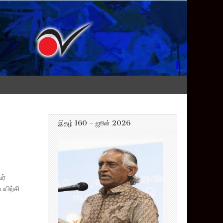
இதழ் 160 – ஜூன் 2026
ர்
யிற்சி