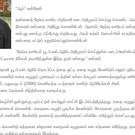
“ஆம்” என்றேன்.
தன்னைத் தேர்வு வாரிய அதிகாரி என அறிமுகம் செய்து கொண்ட அவர
சேகரன் என்பதை அறிந்து கொண்டேன். ஆனால், தேர்வு வாரியம் என்ற
என்பது எனக்கு அப்போது தெரியாது. அவர் கல்வி அமைச்சின் உயரதிக
என்பதை மட்டும் உறுதிசெய்துகொண்டேன்.
“தேர்வு வாரியம் யூ.பி.எஸ்.ஆரில் அறிமுகம் செய்துள்ள படைப்பிலக்கியம
்டியாக நீங்கள் தயாரித்துள்ள இந்த நூல் உள்ளது,” என்றார்.
ான் யூ.பி.எஸ்.ஆரில் தொடர்ப்படத்தை ஒட்டி கதை எழுத வேண்டும் எனும் புதிய
ொண்டு கதை எழுதும் முறையும் படத்தின் உள்ளடக்கமும் மாணவர்களுக்கு எள
். மறுவருடம் (2006) வெளிவந்த படத்தைக் கண்டு ஆசிரியர்கள் சிலர்
வரை அவர்கள் சிந்திக்காத கதைக்கரு.
ழ்ச்சி ஒன்றுக்கு புறப்பட்டுச் செல்லும் காட்சி இடம்பெற்றிருந்தது. கதை எழுதும
ற்பனையைக் கொண்டே கதையை எழுதி முடிக்க வேண்டும். சோதனை முடிந்தவுடன்
தக் கண்ணீர். கேள்வித் தாளைத் தயாரித்தவரைப் பள்ளியே கரித்துக் கொட்டியது
தைக் கொண்டு எத்தனை விதமான கதைகள் எழுதலாம் என கற்பனை விரிந்தது. நா
குறித்து ஏக்கமாகவும் இருந்தது.