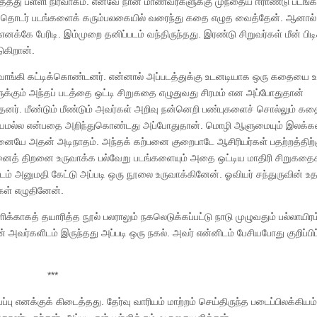
தது பள்ளி நிர்வாகம். எனவே நான் மாணவர்களுக்கு முந்தைய ஈராண்டு படங
ில தொடர் படங்களைக் கரும்பலகையில் வரைந்து கதை எழுத வைத்தேன். ஆனால்
க்கே பேரிடி. இம்முறை தனிப்படம் வந்திருந்தது. இரண்டு சிறுவர்கள் மீன் பிடிக
ுகிறான்.
 வாங்கி கட்டிக்கொண்டனர். என்னால் அப்படத்துக்கு உடனடியாக ஒரு கதையை 
ளுக்கும் அந்தப் படத்தை ஒட்டி சிறுகதை எழுதுவது சிரமம் என அப்போதுதான்
்தனர். மீண்டும் மீண்டும் அவர்கள் அறிவு நன்னெறி பண்புகளைச் சொல்லும் க
த்தியமல்ல என்பதை அறிந்துகொண்டது அப்போதுதான். மொழி ஆளுமையும் இலக்
ற்பனையே அதன் அடிநாதம். அந்தக் கற்பனை குறைபாடே ஆசிரியர்கள் பதற்றத்திற்க
ைத் திறனை உருவாக்க பல்வேறு படங்களையும் அதை ஒட்டிய மாதிரி சிறுகதை
் அனுமதி கேட்டு அப்படி ஒரு நூலை உருவாக்கினேன். ஓவியர் சந்துருவின் உத
ள் எழுதினேன்.
ிக்காகத் தயாரித்த நூல் பலராலும் நகலெடுக்கப்பட்டு நாடு முழுவதும் பல்லாயிரம
அவர்களிடம் இருந்தது அப்படி ஒரு நகல். அவர் என்னிடம் பேசியபோது குறிப்பிட
***
ப்பு எனக்குக் கிடைத்தது. தேர்வு வாரியம் மாற்றம் செய்திருந்த படைப்பிலக்கியம்