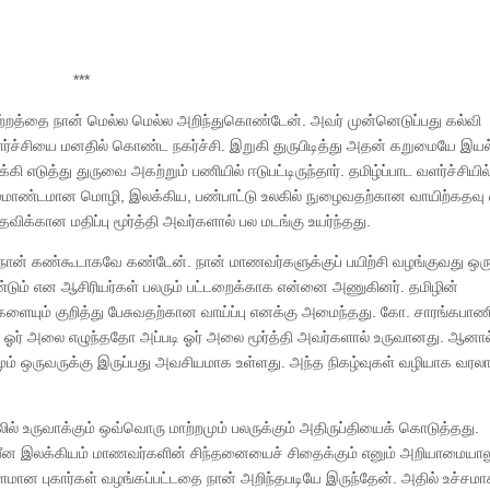
***
் மாற்றத்தை நான் மெல்ல மெல்ல அறிந்துகொண்டேன். அவர் முன்னெடுப்பது கல்வி
்ச்சியை மனதில் கொண்ட நகர்ச்சி. இறுகி துருபிடித்து அதன் கறுமையே இய
 எடுத்து துருவை அகற்றும் பணியில் ஈடுபட்டிருந்தார். தமிழ்ப்பாட வளர்ச்சியில்
ிரம்மாண்டமான மொழி, இலக்கிய, பண்பாட்டு உலகில் நுழைவதற்கான வாயிற்கதவ
விக்கான மதிப்பு மூர்த்தி அவர்களால் பல மடங்கு உயர்ந்தது.
ான் கண்கூடாகவே கண்டேன். நான் மாணவர்களுக்குப் பயிற்சி வழங்குவது ஒருப
்டும் என ஆசிரியர்கள் பலரும் பட்டறைக்காக என்னை அணுகினர். தமிழின்
யும் குறித்து பேசுவதற்கான வாய்ப்பு எனக்கு அமைந்தது. கோ. சாரங்கபாணி
டி ஓர் அலை எழுந்ததோ அப்படி ஓர் அலை மூர்த்தி அவர்களால் உருவானது. ஆனால
 ஒருவருக்கு இருப்பது அவசியமாக உள்ளது. அந்த நிகழ்வுகள் வழியாக வரலா
சூழலில் உருவாக்கும் ஒவ்வொரு மாற்றமும் பலருக்கும் அதிருப்தியைக் கொடுத்தது.
நவீன இலக்கியம் மாணவர்களின் சிந்தனையைச் சிதைக்கும் எனும் அறியாமையால
ளமான புகார்கள் வழங்கப்பட்டதை நான் அறிந்தபடியே இருந்தேன். அதில் உச்சம