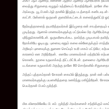
2007 ஆம் ஆண்டு, என்னை ஆறாம் ஆண்டு ஆசிரியராக நியமித்
வைத்து சிறுகதை எழுதும் உத்தியைப் போதித்தேன். நானே ச
அவ்வருட யூ.பி.எஸ்.ஆர் தாளில் இருந்த படத்தைக் கண்டவுடன் என
காட்சி. பின்னால் ஒருவன் குளவிக்கூட்டைக் களைத்துவிட்டு ஓட
தேர்வுத்தாளைத் தயாரித்தவர்கள் இம்முறை என் சாபத்தையும்
முடிந்தது. ஆனால் மாணவர்களுக்கு மட்டுமல்ல பிற ஆசிரியர்க
புரிந்துகொண்டேன். ஒருவரியைக்கூட நகர்த்த முடியாமல் தவித
நோக்கியே ஓடியது. புனைவு எனும் கலை எல்லோருக்கும் சா
அறிவும் புனைவுக்கு துணை செய்யும் உபரி பாகம் மட்டுமே; க
காரணம் என அறிந்தேன். எனவே மாணவர்கள் மத்தியில் கற்பன
கொண்ட நூலை உருவாக்கத் திட்டமிட்டேன். தலைமை ஆசிரியரிடம
படங்களை உருவாக்கி அதற்கு நானே 80 சொற்களில் சிறுகதைக
அந்தப் புத்தகம்தான் சேகரன் கையில் இருந்தது. நான் என் பள்ள
மாணவர்களுக்கு பயனளித்ததை உணர்ந்து மகிழ்ந்தேன். சேகரன் 
பெயர்தான் பி.எம்.மூர்த்தி.
மிக விரைவிலேயே பி. எம். மூர்த்தி அவர்களைச் சந்திக்கும் வாய்