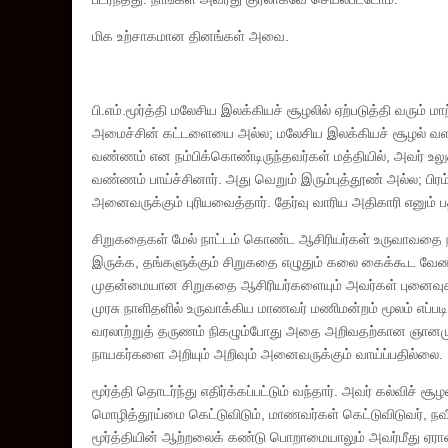
மிக உற்சாகமான தினங்கள் அவை.
பி.எம்.மூர்த்தி மலேசிய இலக்கியச் சூழலில் ஏற்படுத்தி வரும
அமைச்சின் கட்டளையை அல்ல; மலேசிய இலக்கியச் சூழல் வளர
வண்ணம் என நம்பிக்கொண்டிருந்தவர்கள் மத்தியில், அவர் உலுக்கி
வண்ணம் பாய்ச்சினார். அது வெறும் இரும்புத்தூண் அல்ல; ப
அனைவருக்கும் புரியவைத்தார். தேர்வு வாரிய அதிகாரி எனும் பத
சிறுகதைகள் மேல் நாட்டம் கொண்ட ஆசிரியர்கள் உருவாவதை ந
இருக்க, தங்களுக்கும் சிறுகதை எழுதும் கலை கைக்கூட வேண
முதன்மையான சிறுகதை ஆசிரியர்களையும் அவர்கள் புனைவுகளை
முரசு நாளிதளில் உருவாக்கிய மாணவர் மணிமன்றம் மூலம் எப்ப
வரலாற்றுத் தருணம் நிகழும்போது அதை அறிவதற்கான ஞானமும்
நாயகர்களை அறியும் அறிவும் அனைவருக்கும் வாய்ப்பதில்லை.
மூர்த்தி தொடர்ந்து எதிர்க்கப்பட்டும் வந்தார். அவர் கல்விச் 
மொழித்தூய்மை கெட்டுவிடும், மாணவர்கள் கெட்டுவிடுவர், 
மூர்த்தியின் ஆற்றலைக் கண்டு பொறாமையாலும் அவர்மீது ஏரா