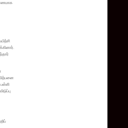
காரணமாக
யிற்சி
்கினார்.
்தார்
ை
 விற்பனை
 பள்ளி
டுப்பு
றிப்