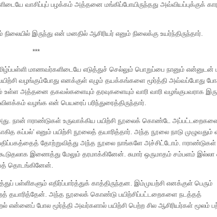
களிடையே வாசிப்புப் பழக்கம் அத்தனை மங்கிப்போயிருந்தது அவ்வியப்புக்குக் 
ும் நிலையில் இருந்து என் மனதில் ஆசிரியர் எனும் நிலைக்கு உயர்ந்திருந்தார்.
***
தமிழ்ப்பள்ளி மாணவர்களிடையே எடுத்துச் செல்லும் பொறுப்பை நானும் என்னுடன் ப
 பயிற்சி வழங்கும்போது எனக்குள் எழும் தயக்கங்களை மூர்த்தி அவ்வப்போது போக
ிடம் உள்ள அத்தனை தகவல்களையும் தரவுகளையும் வாரி வாரி வழங்குபவராக இருந
ிளக்கம் வழங்க என் பெயரைப் பரிந்துரைத்திருந்தார்.
் அது. நான் ஈராண்டுகள் உருவாக்கிய பயிற்சி நூலைக் கொண்டே அப்பட்டறைகள
த கப்பல்’ எனும் பயிற்சி நூலைத் தயாரித்தார். அந்த நூலை நாடு முழுவதும்
திப்பகத்தைத் தோற்றுவித்து அந்த நூலை நாங்களே அச்சிட்டோம். ஈராண்டுகள்
ூடுதலாக இணைத்து மேலும் தரமாக்கினேன். சுமார் ஒருமாதம் சம்பளம் இல்லா வி
்யத் தொடங்கினேன்.
ப் பள்ளிகளும் எதிர்ப்பார்த்துக் காத்திருந்தன. இம்முயற்சி எனக்குள் பெரும்
் தயாரித்தேன். அந்த நூலைக் கொண்டு பயிற்சிப்பட்டறைகளை நடத்தத்
என்னைப் போல மூர்த்தி அவர்களால் பயிற்சி பெற்ற சில ஆசிரியர்கள் மூலம் பற்