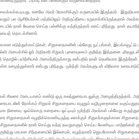
்டிருந்தார். அப்படி என் பள்ளிக்கும் வருகையளித்தார்.
க்கக்கூடியது. எனவே அவர் பிரகாசிக்கும் கருமையில் இருந்தார். இறுதியா
முழுவதும் பல ஆசிரியர்கள் மத்தியிலும் அதிருப்தியை உருவாக்கியிருந்ததால் அவர
ையில் நான் வேலை செய்த பள்ளிக்கு வந்திருந்தார் எனப் புரிந்தது. நான் தயாரி
றையைத் தொடக்கினார்.
ாளமான எடுத்துக்காட்டுகள், சிறுகதைகளின் பல்வேறு நுட்பங்கள், இயக்கவூட்டு 
ல்வி அமைச்சில் ஓர் அதிகாரி சிறுவர் புனைவுலகம் குறித்த இத்தனை புரிதலுடன்
் தொழில் பயிற்சியால் அமைந்திருக்காது என்பதில் நான் தெளிவாக இருந்தேன்.
ள உழைத்துள்ளார் என்பது புரிந்தது. மூர்த்தி அவர்களுடன் விரிவாக உரையாடும
ரியர்கள் சிலரை அடையாளம் கண்டு ஒரு கலந்துரையாடலுக்கு அழைத்திருந்தார். அதி
துரையாடலின் நோக்கம் சிறுவர் சிறுகதையை எழுதும் வழிமுறைகளை வகுப்பதுத
யதாக நினைவு. ஒவ்வொரு கதையை ஒட்டியும் மூர்த்தி அவர்கள் பல்வேறு கருத்து
ை சிறுகதைகள் எழுதிக்கொண்டிருந்த எனக்குச் சிறுவர்களுக்கான சிறுகதை
ர் சிறுகதைகளில் நான் செய்து வந்த தவறுகளும் செய்ய வேண்டிய மாற்றங்கள் குற
ள் குறித்து மரபான சிந்தனையில் இல்லாமல், எழுத்தாளர் ஜெயமோகன் சிறுகதைகள்