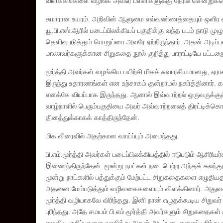
விளக்கங்களை வழங்க அவரே பள்ளிகளுக்கு நேரில் சென்றுக்கொண
சுமாரான உயரம். அறிவின் ஆளுமை எவ்வண்ணத்தையும் ஒளிர வை
யூ.பி.எஸ்.ஆரில் படைப்பிலக்கியப் பகுதிக்கு வந்த படம் நாடு 
தெளிவுபடுத்தும் பொறுப்பை அவரே ஏற்றிருந்தார். அதன் அடிப்பட
மாணவர்களுக்கான சிறுகதை நூல் குறித்து பாராட்டியே பட்ட
மூர்த்தி அவர்கள் வழங்கிய பயிற்சி மிகச் சுவாரசியமானது, ஏர
இருந்து உதாரணங்கள் என உற்சாகம் குன்றாமல் நகர்த்தினார். க
எனக்கே வியப்பாக இருந்தது. ஆனால் இவ்வாற்றல் ஒருவருக்குத
வாழ்நாளில் பெரும்பகுதியை அவர் அவ்வாற்றலைத் திரட்டிக்கொள்
தினத்துக்காகக் காத்திருந்தேன்.
மிக விரைவில் அதற்கான வாய்ப்பும் அமைந்தது.
பி.எம்.மூர்த்தி அவர்கள் படைப்பிலக்கியத்தில் ஈடுபடும் ஆசி
இணைந்திருந்தேன். மூன்று நாட்கள் நடைபெற்ற அந்தக் கலந்
மூன்று நாட்களில் பத்துக்கும் மேற்பட்ட சிறுகதைகளை எழுதி
அதனை மேம்படுத்தும் வழிவகைகளையும் விளக்கினார். அதுவர
மூர்த்தி வழியாகவே விரிந்தது. இனி நான் எழுதக்கூடிய சிறுவ
புரிந்தது. அதே சமயம் பி.எம்.மூர்த்தி அவர்களும் சிறுகதைக