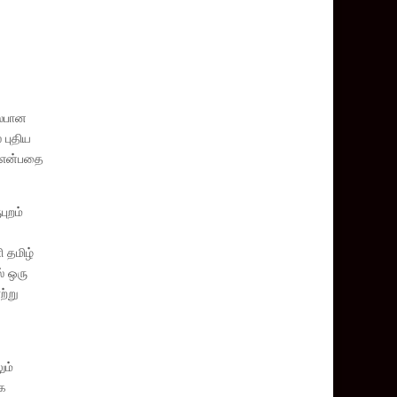
ல்பான
 புதிய
ு என்பதை
ுறம்
 தமிழ்
் ஒரு
ற்று
ும்
ாக