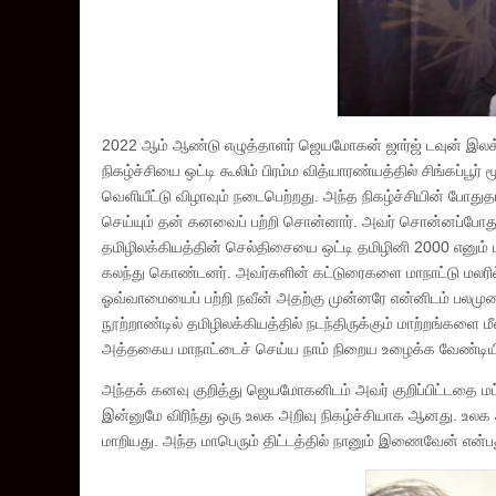
2022 ஆம் ஆண்டு எழுத்தாளர் ஜெயமோகன் ஜார்ஜ் டவுன் இலக்கிய 
நிகழ்ச்சியை ஒட்டி கூலிம் பிரம்ம வித்யாரண்யத்தில் சிங்கப்பூ
வெளியீட்டு விழாவும் நடைபெற்றது. அந்த நிகழ்ச்சியின் போது
செய்யும் தன் கனவைப் பற்றி சொன்னார். அவர் சொன்னப்போது ந
தமிழிலக்கியத்தின் செல்திசையை ஒட்டி தமிழினி 2000 எனும் ம
கலந்து கொண்டனர். அவர்களின் கட்டுரைகளை மாநாட்டு மலரில
ஓவ்வாமையைப் பற்றி நவீன் அதற்கு முன்னரே என்னிடம் பலமுறை 
நூற்றாண்டில் தமிழிலக்கியத்தில் நடந்திருக்கும் மாற்றங்களை 
அத்தகைய மாநாட்டைச் செய்ய நாம் நிறைய உழைக்க வேண்டியிரு
அந்தக் கனவு குறித்து ஜெயமோகனிடம் அவர் குறிப்பிட்டதை ம
இன்னுமே விரிந்து ஒரு உலக அறிவு நிகழ்ச்சியாக ஆனது. உலக அ
மாறியது. அந்த மாபெரும் திட்டத்தில் நானும் இணைவேன் என்ப