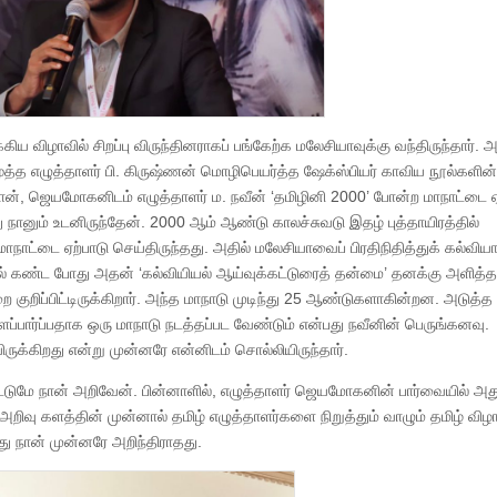
விழாவில் சிறப்பு விருந்தினராகப் பங்கேற்க மலேசியாவுக்கு வந்திருந்தார். 
ர் மூத்த எழுத்தாளர் பி. கிருஷ்ணன் மொழிபெயர்த்த ஷேக்ஸ்பியர் காவிய நூல்களின்
தான், ஜெயமோகனிடம் எழுத்தாளர் ம. நவீன் ‘தமிழினி 2000’ போன்ற மாநாட்டை ஏ
ானும் உடனிருந்தேன். 2000 ஆம் ஆண்டு காலச்சுவடு இதழ் புத்தாயிரத்தில்
ாநாட்டை ஏற்பாடு செய்திருந்தது. அதில் மலேசியாவைப் பிரதிநிதித்துக் கல்வி
் கண்ட போது அதன் ‘கல்வியியல் ஆய்வுக்கட்டுரைத் தன்மை’ தனக்கு அளித்த
குறிப்பிட்டிருக்கிறார். அந்த மாநாடு முடிந்து 25 ஆண்டுகளாகின்றன. அடுத்த 
மீளப்பார்ப்பதாக ஒரு மாநாடு நடத்தப்பட வேண்டும் என்பது நவீனின் பெருங்கனவு.
க்கிறது என்று முன்னரே என்னிடம் சொல்லியிருந்தார்.
ட்டுமே நான் அறிவேன். பின்னாளில், எழுத்தாளர் ஜெயமோகனின் பார்வையில் அத
றிவு களத்தின் முன்னால் தமிழ் எழுத்தாளர்களை நிறுத்தும் வாழும் தமிழ் வி
து நான் முன்னரே அறிந்திராதது.