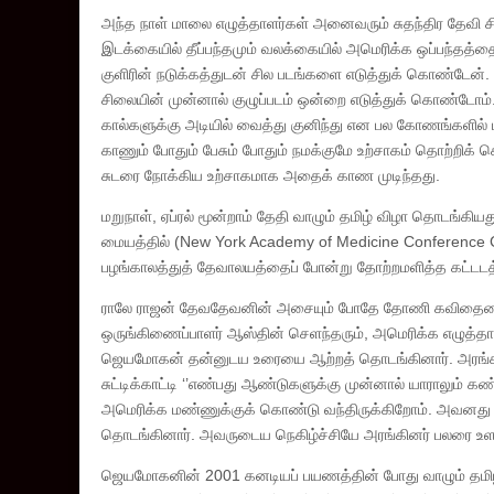
அந்த நாள் மாலை எழுத்தாளர்கள் அனைவரும் சுதந்திர தேவி சிலை 
இடக்கையில் தீப்பந்தமும் வலக்கையில் அமெரிக்க ஒப்பந்தத்தை
குளிரின் நடுக்கத்துடன் சில படங்களை எடுத்துக் கொண்டேன். வா
சிலையின் முன்னால் குழுப்படம் ஒன்றை எடுத்துக் கொண்டோம
கால்களுக்கு அடியில் வைத்து குனிந்து என பல கோணங்களில்
காணும் போதும் பேசும் போதும் நமக்குமே உற்சாகம் தொற்றிக் க
சுடரை நோக்கிய உற்சாகமாக அதைக் காண முடிந்தது.
மறுநாள், ஏப்ரல் மூன்றாம் தேதி வாழும் தமிழ் விழா தொடங்கியது
மையத்தில் (New York Academy of Medicine Conference Cen
பழங்காலத்துத் தேவாலயத்தைப் போன்று தோற்றமளித்த கட்டடத்து
ராலே ராஜன் தேவதேவனின் அசையும் போதே தோணி கவிதையைப்
ஒருங்கிணைப்பாளர் ஆஸ்தின் செளந்தரும், அமெரிக்க எழுத்தாள
ஜெயமோகன் தன்னுடய உரையை ஆற்றத் தொடங்கினார். அரங்கின் ப
சுட்டிக்காட்டி ‘’எண்பது ஆண்டுகளுக்கு முன்னால் யாராலும
அமெரிக்க மண்ணுக்குக் கொண்டு வந்திருக்கிறோம். அவனது மு
தொடங்கினார். அவருடைய நெகிழ்ச்சியே அரங்கினர் பலரை உள 
ஜெயமோகனின் 2001 கனடியப் பயணத்தின் போது வாழும் தமிழ் 