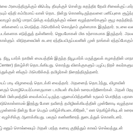
அமைந்திருக்கும் லிபெர்டி தீவுக்குச் சென்று சுதந்திர தேவி சிலைக்குப் பார
யும் ஏந்தி கம்பீரமாய் வான் தொட நின்று கொண்டிருந்தவளை பனிப்புகை சூழ்ந்த
ழும் தமிழ் மாநாட்டுக்கு வந்திருக்கும் எல்லா எழுத்தாளர்களும் சூழ சுதந்திரத
். எங்களைப் படமெடுத்த அமெரிக்கர் கொஞ்சம் குள்ளமாக இருந்தார். உடலை வ
 படங்களாக எடுத்துத் தள்ளினார். ஜெயமோகன் மிக உற்சாகமாக இருந்தார். அவ
ொள்ளும். விடுதலையின் சுடரை ஏந்தியயிருப்பவளின் முன் நாங்கள் ஏந்தப்போகும
. நியூ யார்க் நகரின் மையத்தில் இருந்த நியூயார்க் மருத்துவக் கழகத்தின் மாநா
ter) நிகழ்ச்சி தொடங்கியது. கொத்து விளக்குகளும் பழுப்பு நிறச் சுவர்களு
க்குள் எங்கும் அமெரிக்கத் தமிழர்கள் நிறைந்திருந்தனர்.
 பாடி விழாவைத் தொடக்கி வைத்தார். அதனைத் தொடர்ந்து, விழாவின்
ரும் மொழிபெயர்ப்பாளருமான டாமியன் சியர்ஸ் உரையாற்றினார்கள். அதன் பிறக
ின்புலத்தில் வைக்கப்பட்டிருந்த புதுமைப்பித்தனின் உருவம் பொறித்த பதா
் கண்டுகொள்ளாமல் இறந்து போன நவீனத் தமிழிலக்கியத்தின் முன்னோடி எழுத்
ன்னால் நின்று பேச பெரும் மகிழ்ச்சியடைகிறேன்,’’ என நெகிழ்ச்சியுடன் உர
எழுச்சிக்கு ஆளாக்கியது. பலரும் கண்ணீரைத் துடைத்துக் கொண்டனர்.
எனும் சொல்லையும் அதன் பரந்த கனவு குறித்தும் காலம் செல்வத்துடன்