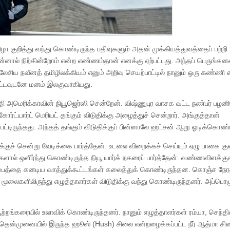
ுறித்து வந்து கொண்டிருந்த பதிவுகளும் அதன் முக்கியத்துவத்தைப் பற்றி
ன்னால் நிற்கின்றோம் என்ற எண்ணம்தான் எனக்கு ஏற்பட்டது. அந்தப் பெருங்க
ிய நவீனத் தமிழிலக்கியம் எனும் அறிவு செயற்பாட்டில் நானும் ஒரு கண்ணி
ட்டவுடனே மனம் இலகுவாகியது.
 தேதி அமெரிக்காவின் நியூஜெர்ஸி சென்றேன். விஷ்ணுபுர வாசக வட்ட நண்பர் பழ
்ட்யார்ட் மெரியட் தங்கும் விடுதிக்கு அழைத்துச் சென்றார். அங்குத்தான்
பட்டிருந்தது. அந்தத் தங்கும் விடுதிக்குப் பின்னாலே ஹட்சன் ஆறு ஓடிக்கொண்ட
க்குச் சென்று வேடிக்கை பார்த்தேன். உடலை விறைக்கச் செய்யும் ஏழு பாகை குள
ால் ஒளிர்ந்து கொண்டிருந்த நியூ யார்க் நகரைப் பார்த்தேன். வண்ணவிளக்கு
் பிம்பத்தை கனடிய வாத்துக்கூட்டங்கள் கலைத்துக் கொண்டிருந்தன. கொஞ்ச நேரத
ேறு மூலைகளிலிருந்து எழுத்தாளர்கள் விடுதிக்கு வந்து கொண்டிருந்தனர். அப்பொ
றங்கரையில் உலாவிக் கொண்டிருந்தனர். நானும் எழுத்தாளர்கள் ரம்யா, செந்தில்
தென்முனையில் இருந்த ஹூஸ் (Hush) சிலை என்றழைக்கப்பட்ட நீர் ஆத்மா சி