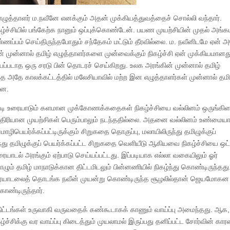
 எழுத்தாளர் ம.நவீனே எனக்கும் அதன் முக்கியத்துவத்தைச் சொல்லி வந்தார்.
 நிகழ்ச்சியில் பங்கேற்க நானும் ஒப்புக்கொண்டேன். பயண முயற்சியின் முதல் அங
ணப்பம் செய்திருந்தபோதும் சந்தேகம் மட்டும் தீரவில்லை. ம. நவீனிடமே ஏன் அ
 முன்னால் தமிழ் எழுத்தாளர்களை முன்வைக்கும் நிகழ்ச்சி ஏன் முக்கியமானத
ியப்படாத ஒரு சரடு பின் தொடரச் செய்கிறது. உலக அரங்கின் முன்னால் தமிழ்
்த அதே காலக்கட்டத்தில் மலேசியாவில் மற்ற இன எழுத்தாளர்கள் முன்னால் தமி
தன.
ுகூடி உரையாடும் களமான முக்கோணக்கதைகள் நிகழ்ச்சியை வல்லினம் ஒருங்க
மாதிரியான முயற்சிகள் பெரும்பாலும் நடந்ததில்லை. அதனை வல்லினம் உண்மை
மொழிபெயர்க்கப்பட்டிருக்கும் சிறுகதை தொகுப்பு, மலாயிலிருந்து தமிழுக்குப்
்து தமிழுக்குப் பெயர்க்கப்பட்ட சிறுகதை வெளியீடு ஆகியவை நிகழ்ச்சியை ஒட்
ாடல் அரங்கும் ஏற்பாடு செய்யப்பட்டது. இப்படியாக எல்லா வகையிலும் ஓர்
ம் தமிழ் மாநாடுக்கான திட்டமிடலும் பின்னணியில் நிகழ்ந்து கொண்டிருந்தது
ய உரையாடலைத் தொடங்க நவீன் முயன்று கொண்டிருந்த சூழலில்தான் ஜெயம
கொண்டிருந்தார்.
ட்டங்கள் உருவாகி வருவதைக் கண்கூடாகக் காணும் வாய்ப்பு அமைந்தது. ஆக, 
கழ்ச்சிக்கு வர வாய்ப்பு கிடைத்தும் முயலாமல் இருப்பது தனிப்பட்ட சோர்வின் 