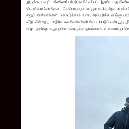
இருக்கமுடியும். விண்ணப்பம் நிராகரிக்கப்பட்ட இரவே மறுவிண
வெற்றியும் பெற்றேன். அப்பொழுதும் வாழும் தமிழ் விழா பற்
எனும் எண்ணங்கள். தொடர்ந்தாற் போல, அமெரிக்க விஷ்ணுபுரம
விழாவில் எந்த மாதிரியான கேள்விகள் கேட்கப்படும் என்பது
விழா குறித்து எழுந்துகொண்டிருந்த ஐயங்களைக் களைந்து க