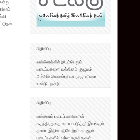
ென்று
கிறோம்
்கி
்டுதல்
அறிவிப்பு
வல்லினத்தில் இடம்பெறும்
படைப்புகளை வல்லினம் குழுமம்
அச்சில் கொண்டு வர முழு உரிமை
உண்டு. நன்றி.
அறிவிப்பு
வல்லினம் படைப்பாளிகளின்
சுதந்திரத்தை மையப்படுத்தி இயங்கும்
தளம். இதில் பதிவேற்றம் காணும்
படைப்புகளில் உள்ள கருத்துகள்