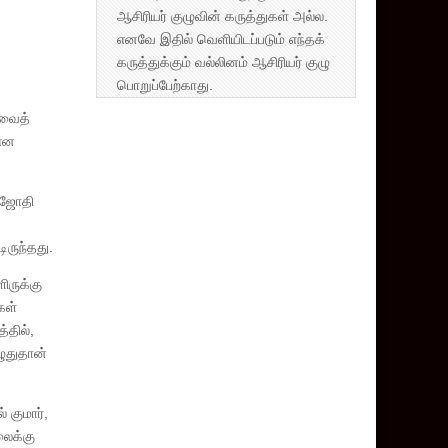
ஆசிரியர் குழுவின் கருத்துகள் அல்ல.
எனவே இதில் வெளியிடப்படும் எந்தக்
கருத்துக்கும் வல்லினம் ஆசிரியர் குழு
பொறுப்பேற்காது.
னவைத்
 என
னிஜோதி
ிருந்தது.
ிருக்கு
கள்
்தில்,
ழுதுதான்
 குமார்,
லைக்கு