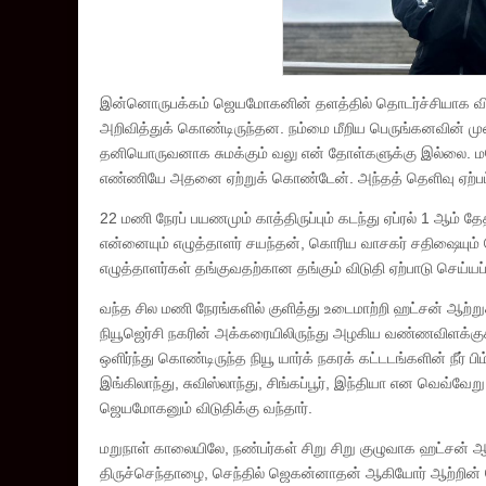
இன்னொருபக்கம் ஜெயமோகனின் தளத்தில் தொடர்ச்சியாக விழா க
அறிவித்துக் கொண்டிருந்தன. நம்மை மீறிய பெருங்கனவின் மு
தனியொருவனாக சுமக்கும் வலு என் தோள்களுக்கு இல்லை. மலேச
எண்ணியே அதனை ஏற்றுக் கொண்டேன். அந்தத் தெளிவு ஏற்ப
22 மணி நேரப் பயணமும் காத்திருப்பும் கடந்து ஏப்ரல் 1 ஆம்
என்னையும் எழுத்தாளர் சயந்தன், கொரிய வாசகர் சதிஷையும் கோர
எழுத்தாளர்கள் தங்குவதற்கான தங்கும் விடுதி ஏற்பாடு செய்யப்
வந்த சில மணி நேரங்களில் குளித்து உடைமாற்றி ஹட்சன் ஆற்று
நியூஜெர்சி நகரின் அக்கரையிலிருந்து அழகிய வண்ணவிளக்குகள
ஒளிர்ந்து கொண்டிருந்த நியூ யார்க் நகரக் கட்டடங்களின் நீர
இங்கிலாந்து, சுவிஸ்லாந்து, சிங்கப்பூர், இந்தியா என வெவ்வ
ஜெயமோகனும் விடுதிக்கு வந்தார்.
மறுநாள் காலையிலே, நண்பர்கள் சிறு சிறு குழுவாக ஹட்சன் ஆற்
திருச்செந்தாழை, செந்தில் ஜெகன்னாதன் ஆகியோர் ஆற்றின் 