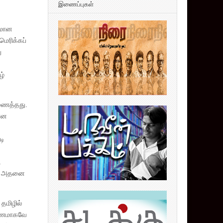
இணைப்புகள்
்கமான
மெரிக்கப்
ு
ழ்
ிணைத்தது.
யான
டி
.
ோகன அதனை
தமிழில்
காரணமாகவே