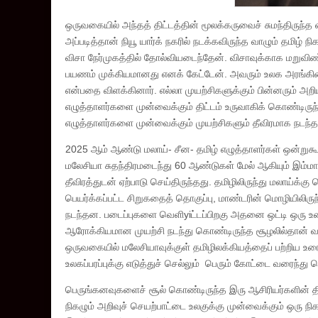
ஒருவகையில் அந்தத் திட்டத்தின் மூலக்கருவைச் சுமந்திருந்த
அப்படித்தான் நியூ யார்க் நகரில் நடக்கவிருந்த வாழும் தமிழ்
விசா நேர்முகத்தில் தோல்வியடைந்தேன். விசாவுக்காக மறுவிண்
பயணம் முக்கியமானது எனக் கேட்டேன். அவரும் உலக அரங்கின்
என்பதை விளக்கினார். எல்லா முயற்சிகளுக்கும் பின்னரும் அற
எழுத்தாளர்களை முன்வைக்கும் திட்டம் உருவாகிக் கொண்டிருந
எழுத்தாளர்களை முன்வைக்கும் முயற்சிகளும் தீவிரமாக நடந்
2025 ஆம் ஆண்டு மலாய்- சீன- தமிழ் எழுத்தாளர்கள் ஒன்ற
மலேசியா சுதந்திரமடைந்து 60 ஆண்டுகள் மேல் ஆகியும் இம்
தீவிரத்துடன் ஏற்பாடு செய்திருந்தது. தமிழிலிருந்து மலாய்க்கு 
பெயர்க்கப்பட்ட சிறுகதைத் தொகுப்பு, மாண்டரின் மொழியிலிருந
நடந்தன. படைப்புகளை வெளிyiட்டப்பிறகு அதனை ஒட்டி ஒரு உரைய
ஆரோக்கியமான முயற்சி நடந்து கொண்டிருந்த சூழலில்தான் வாழு
ஒருவகையில் மலேசியாவுக்குள் தமிழிலக்கியத்தைப் பற்றி
உலகப்பரப்புக்கு எடுத்துச் செல்லும் பெரும் கோட்டை வரைந்து 
பெருங்கனவுகளைச் சூல் கொண்டிருந்த இரு ஆசிரியர்களின் தி
நிகழும் அறிவுச் செயற்பாட்டை உலகுக்கு முன்வைக்கும் ஒரு நி