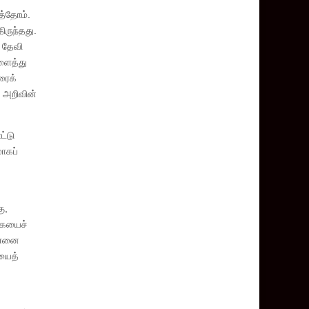
்த்தோம்.
ிருந்தது.
் தேவி
ளைத்து
ரைக்
் அறிவின்
ட்டு
மாகப்
ு,
கையைச்
தாளனை
ையைத்