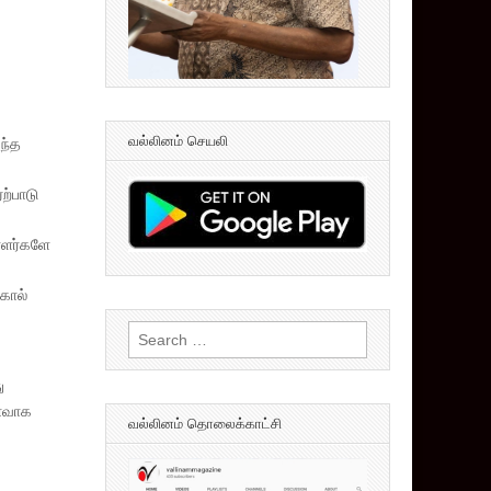
வல்லினம் செயலி
அந்த
ற்பாடு
யாளர்களே
கால்
Search
for:
ு
ழாவாக
வல்லினம் தொலைக்காட்சி