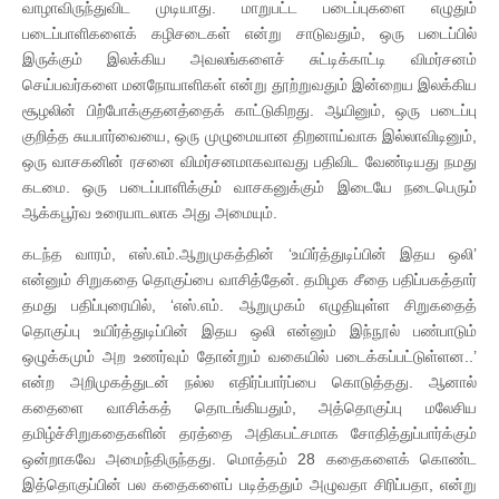
வாழாவிருந்துவிட முடியாது. மாறுபட்ட படைப்புகளை எழுதும்
படைப்பாளிகளைக் கழிசடைகள் என்று சாடுவதும், ஒரு படைப்பில்
இருக்கும் இலக்கிய அவலங்களைச் சுட்டிக்காட்டி விமர்சனம்
செய்பவர்களை மனநோயாளிகள் என்று தூற்றுவதும் இன்றைய இலக்கிய
சூழலின் பிற்போக்குதனத்தைக் காட்டுகிறது. ஆயினும், ஒரு படைப்பு
குறித்த சுயபார்வையை, ஒரு முழுமையான திறனாய்வாக இல்லாவிடினும்,
ஒரு வாசகனின் ரசனை விமர்சனமாகவாவது பதிவிட வேண்டியது நமது
கடமை. ஒரு படைப்பாளிக்கும் வாசகனுக்கும் இடையே நடைபெரும்
ஆக்கபூர்வ உரையாடலாக அது அமையும்.
கடந்த வாரம், எஸ்.எம்.ஆறுமுகத்தின் ‘உயிர்த்துடிப்பின் இதய ஒலி’
என்னும் சிறுகதை தொகுப்பை வாசித்தேன். தமிழக சீதை பதிப்பகத்தார்
தமது பதிப்புரையில், ‘எஸ்.எம். ஆறுமுகம் எழுதியுள்ள சிறுகதைத்
தொகுப்பு உயிர்த்துடிப்பின் இதய ஒலி என்னும் இந்நூல் பண்பாடும்
ஒழுக்கமும் அற உணர்வும் தோன்றும் வகையில் படைக்கப்பட்டுள்ளன..’
என்ற அறிமுகத்துடன் நல்ல எதிர்ப்பார்ப்பை கொடுத்தது. ஆனால்
கதைளை வாசிக்கத் தொடங்கியதும், அத்தொகுப்பு மலேசிய
தமிழ்ச்சிறுகதைகளின் தரத்தை அதிகபட்சமாக சோதித்துப்பார்க்கும்
ஒன்றாகவே அமைந்திருந்தது. மொத்தம் 28 கதைகளைக் கொண்ட
இத்தொகுப்பின் பல கதைகளைப் படித்ததும் அழுவதா சிரிப்பதா, என்று