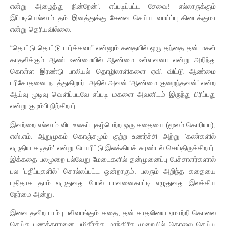
என்று அழைத்து நின்றேன்’. எப்படிப்பட்ட சேவை! எல்லாருக்கும்
இப்படியெல்லாம் தம் இனத்துக்கு சேவை செய்ய வாய்ப்பு கிடைக்குமா
என்று தெரியவில்லை.
“தொட்டு தொட்டு பார்க்கவா” என்னும் கதையில் ஒரு தந்தை தன் மகள்
காதலிக்கும் ஆண் உண்மையில் ஆண்மை உள்ளவனா என்று அறிந்து
கொள்ள இரண்டு பாலியல் தொழிலாளிகளை ஏவி விட்டு ஆண்மை
பரிசோதனை நடத்துகிறார். அதில் அவன் ‘ஆண்மை குறைந்தவன்’ என்ற
ஆய்வு முடிவு வெளிப்படவே எப்படி மகளை அவனிடம் இருந்து பிரிப்பது
என்று குழம்பி நிற்கிறார்.
இவற்றை எல்லாம் விட உலகப் புகழ்பெற்ற ஒரு கதையை (மூலம் கொரியா),
எஸ்.எம். ஆறுமுகம் கொஞ்சமும் குற்ற உணர்ச்சி அற்று ‘கண்களில்
எழுதிய கடிதம்’ என்று பெயரிட்டு இலக்கியச் சுரண்டல் செய்திருக்கிறார்.
இக்கதை பலமுறை பல்வேறு மேடைகளில் தன்முனைப்பு பேச்சாளர்களால்
பல ‘பதிப்புகளில்’ சொல்லப்பட்ட ஒன்றாகும். பலரும் அறிந்த கதையை
புதிதாக தாம் எழுதுவது போல் பாவனைகாட்டி எழுதுவது இலக்கிய
நேர்மை அன்று.
இவை தவிற பாம்பு பலிவாங்கும் கதை, தன் காதலியை ஏமாற்றி கொலை
செய்த பணக்காரனை பழிதீர்க்க மாந்திரீக முறையில் கொலை செய்ய