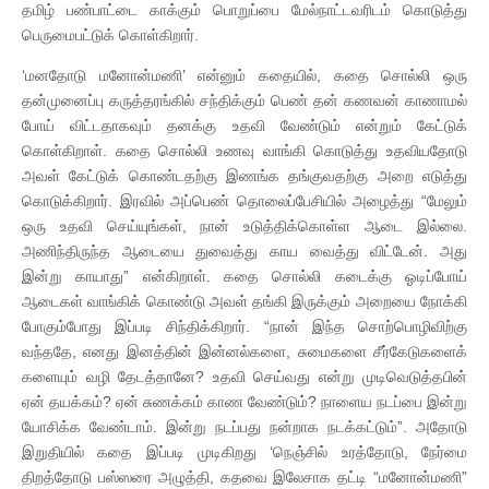
தமிழ் பண்பாட்டை காக்கும் பொறுப்பை மேல்நாட்டவரிடம் கொடுத்து
பெருமைபட்டுக் கொள்கிறார்.
‘மனதோடு மனோன்மணி’ என்னும் கதையில், கதை சொல்லி ஒரு
தன்முனைப்பு கருத்தரங்கில் சந்திக்கும் பெண் தன் கணவன் காணாமல்
போய் விட்டதாகவும் தனக்கு உதவி வேண்டும் என்றும் கேட்டுக்
கொள்கிறாள். கதை சொல்லி உணவு வாங்கி கொடுத்து உதவியதோடு
அவள் கேட்டுக் கொண்டதற்கு இணங்க தங்குவதற்கு அறை எடுத்து
கொடுக்கிறார். இரவில் அப்பெண் தொலைப்பேசியில் அழைத்து “மேலும்
ஒரு உதவி செய்யுங்கள், நான் உடுத்திக்கொள்ள ஆடை இல்லை.
அணிந்திருந்த ஆடையை துவைத்து காய வைத்து விட்டேன். அது
இன்று காயாது” என்கிறாள். கதை சொல்லி கடைக்கு ஓடிப்போய்
ஆடைகள் வாங்கிக் கொண்டு அவள் தங்கி இருக்கும் அறையை நோக்கி
போகும்போது இப்படி சிந்திக்கிறார். “நான் இந்த சொற்பொழிவிற்கு
வந்ததே, எனது இனத்தின் இன்னல்களை, சுமைகளை சீர்கேடுகளைக்
களையும் வழி தேடத்தானே? உதவி செய்வது என்று முடிவெடுத்தபின்
ஏன் தயக்கம்? ஏன் சுணக்கம் காண வேண்டும்? நாளைய நடப்பை இன்று
யோசிக்க வேண்டாம். இன்று நடப்பது நன்றாக நடக்கட்டும்”. அதோடு
இறுதியில் கதை இப்படி முடிகிறது ‘நெஞ்சில் உரத்தோடு, நேர்மை
திறத்தோடு பஸ்ஸரை அழுத்தி, கதவை இலேசாக தட்டி “மனோன்மணி”