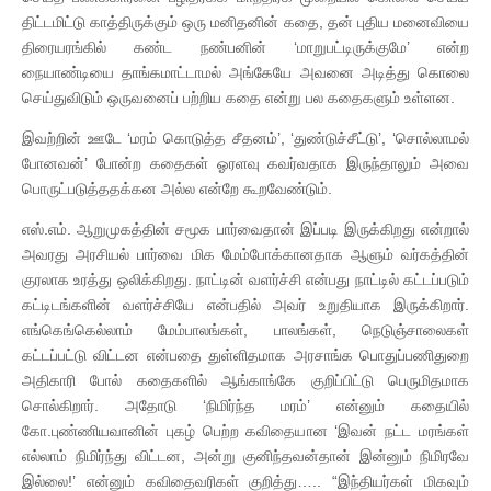
திட்டமிட்டு காத்திருக்கும் ஒரு மனிதனின் கதை, தன் புதிய மனைவியை
திரையரங்கில் கண்ட நண்பனின் ‘மாறுபட்டிருக்குமே’ என்ற
நையாண்டியை தாங்கமாட்டாமல் அங்கேயே அவனை அடித்து கொலை
செய்துவிடும் ஒருவனைப் பற்றிய கதை என்று பல கதைகளும் உள்ளன.
இவற்றின் ஊடே ‘மரம் கொடுத்த சீதனம்’, ‘துண்டுச்சீட்டு’, ‘சொல்லாமல்
போனவன்’ போன்ற கதைகள் ஓரளவு கவர்வதாக இருந்தாலும் அவை
பொருட்படுத்ததக்கன அல்ல என்றே கூறவேண்டும்.
எஸ்.எம். ஆறுமுகத்தின் சமூக பார்வைதான் இப்படி இருக்கிறது என்றால்
அவரது அரசியல் பார்வை மிக மேம்போக்கானதாக ஆளும் வர்கத்தின்
குரலாக உரத்து ஒலிக்கிறது. நாட்டின் வளர்ச்சி என்பது நாட்டில் கட்டப்படும்
கட்டிடங்களின் வளர்ச்சியே என்பதில் அவர் உறுதியாக இருக்கிறார்.
எங்கெங்கெல்லாம் மேம்பாலங்கள், பாலங்கள், நெடுஞ்சாலைகள்
கட்டப்பட்டு விட்டன என்பதை துள்ளிதமாக அரசாங்க பொதுப்பணிதுறை
அதிகாரி போல் கதைகளில் ஆங்காங்கே குறிப்பிட்டு பெருமிதமாக
சொல்கிறார். அதோடு ‘நிமிர்ந்த மரம்’ என்னும் கதையில்
கோ.புண்ணியவானின் புகழ் பெற்ற கவிதையான ‘இவன் நட்ட மரங்கள்
எல்லாம் நிமிர்ந்து விட்டன, அன்று குனிந்தவன்தான் இன்னும் நிமிரவே
இல்லை!’ என்னும் கவிதைவரிகள் குறித்து….. “இந்தியர்கள் மிகவும்