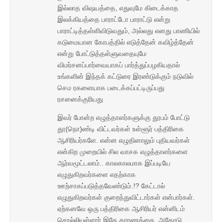
இல்லாத விஷயத்தை, எதுவுமே கிடைக்காத
இலக்கியத்தை பாராட்டோ பாராட்டு என்று
பாராட்டித்தள்ளிவிடுவதும், அல்லது எனது பாணியில்
கடுமையான கோபத்தில் எடுத்தேன் கவிழ்த்தேன்
என்று போட்டுத்தள்ளுவதையுமே
விமர்சனப்பார்வையாகப் பார்த்துப்பழகியதால்
உங்களின் இந்தக் கட்டுரை இரண்டுக்கும் நடுவில்
செம ரகளையாக படைக்கப்பட்டிருப்பது
ரசனைக்குரியது
இவர் போன்ற எழுத்தாளர்களுக்கு தூபம் போட்டு
தூ(நொ)ண்டி விட்டவர்கள் உள்ளூர் பத்திரிகை
ஆசிரியர்களே. என்ன எழுதினாலும் புதியவர்கள்
என்கிற முறையில் சில வாசக எழுத்தாளர்களை
ஆர்வமூட்டலாம்.. காலகாலமாக இப்படியே
எழுதுகிறவர்களை எதற்காக
ஊற்சாகப்படுத்தவேண்டும்.!? கேட்டால்
எழுதுகிறவர்கள் குறைந்துவிட்டார்கள் என்பார்கள்.
ஏற்கனவே ஒரு பத்திரிகை ஆசிரியர் என்னிடம்
சொல்லியுள்ளார் இதே காரணத்தை. அதோடு