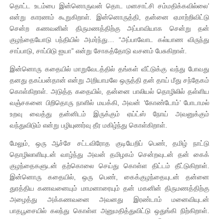
தொட்ட உடம்பை இன்னொருவன் தொட மனசாட்சி சம்மதிக்கவில்லை’
என்று காரணம் கூறுகிறாள். இன்னொருத்தி, தன்னை ஏமாற்றிவிட்டு
சென்ற கணவனின் திருமணத்திற்கு அப்பாவியாக சென்று தன்
குழந்தையோடு பந்தியில் அமர்ந்து… “அப்பாவோட கல்யாண விருந்து
சாப்பாடு, சாப்பிடு ஐயா” என்று சோகத்தோடு வசனம் பேசுகிறாள்.
இன்னொரு கதையில் மாறுவேடத்தில் தங்கள் வீட்டுக்கு வந்து போவது
தனது தகப்பன்தான் என்று அறியாமலே ஒருத்தி தன் தாய் மீது சந்தேகம்
கொள்கிறாள். அடுத்த கதையில், தன்னை பாலியல் தொழிலில் தள்ளிய
வஞ்சகனை பிறிதொரு நாளில் மயக்கி, அவன் ‘கோண்டோம்’ போடாமல்
உறவு வைத்து தன்னிடம் இருக்கும் ஏய்ட்ஸ் நோய் அவனுக்கும்
வந்துவிடும் என்று பழியுணர்வு தீர மகிழ்ந்து கொள்கிறாள்.
மேலும், ஒரு ஆச்சே சட்டவிரோத குடியேறிப் பெண், தமிழ் நாட்டு
தொழிலாளியுடன் வாழ்ந்து அவன் தமிழகம் சென்றவுடன் தன் கைக்
குழந்தைகளுடன் தற்கொலை செய்து கொள்ள திட்டம் தீட்டுகிறாள்.
இன்னொரு கதையில், ஒரு பெண், கைக்குழந்தையுடன் தன்னை
துரத்திய கணவனையும் மாமனாரையும் தன் மகனின் திருமணத்திற்கு
அழைத்து அக்கணவனை அவனது இரண்டாம் மனைவியுடன்
பாதபூசையில் கலந்து கொள்ள அனுமதித்துவிட்டு ஒதுங்கி நிற்கிறாள்.