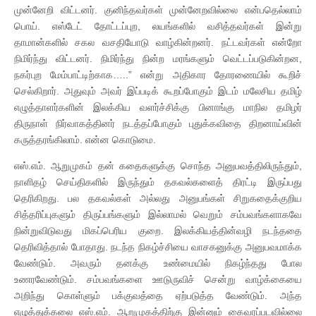
முன்னேறி விட்டனர். குனிந்தவர்கள் முன்னேறவில்லை என்பதெல்லாம்
பொய். எஸ்டேட் தோட்டப்புற, லயங்களில் வசித்தவர்கள் இன்று
தாமான்களில் சகல வசதியோடு வாழ்கின்றனர். நட்டவர்கள் என்றோ
நிமிர்ந்து விட்டனர். நிமிர்ந்து நின்ற மரங்களும் வெட்டப்படுகின்றன,
நகர்புற மேம்பாட்டிற்காக…..” என்று அதிகார தோரணையில் கூறிச்
செல்கிறார். அதுவும் அவர் இப்படிக் கூறப்போகும் இடம் மலேசிய தமிழ்
எழுத்தாளர்களின் இலக்கிய வளர்ச்சிக்கு பினாங்கு மாநில தமிழர்
திருநாள் நிர்வாகத்தினர் நடத்தப்போகும் புதுக்கவிதை திறனாய்வின்
கருத்தரங்கிலாம். என்ன கொடுமை.
எஸ்.எம். ஆறுமுகம் தன் கதைகளுக்கு சொந்த அனுபவத்திலிருந்தும்,
நாளிதழ் செய்திகளில் இருந்தும் தகவல்களைத் திரட்டி இருப்பது
தெரிகிறது. பல தகவல்கள் அல்லது அனுபங்கள் சிறுகதைக்குறிய
சித்தரிப்புகளும் திருப்பங்களும் இல்லாமல் வெறும் சம்பவங்களாகவே
நின்றுவிடுவது மிகப்பெரிய குறை. இலக்கியத்தின்வழி நடந்ததை
தெரிவித்தால் போதாது. நடந்த நிகழ்ச்சியை வாசகனுக்கு அனுபவமாக்க
வேண்டும். அவரும் தனக்கு உண்மையில் நிகழ்ந்தது போல
உணரவேண்டும். சம்பவங்களை ஊடுருவிச் சென்று வாழ்க்கையை
அறிந்து கொள்ளும் பக்குவத்தை ஏற்படுத்த வேண்டும். அந்த
எழுத்துக்கலை எஸ்.எம். ஆறுமுகத்திற்கு இன்னும் கைவரப்படவில்லை