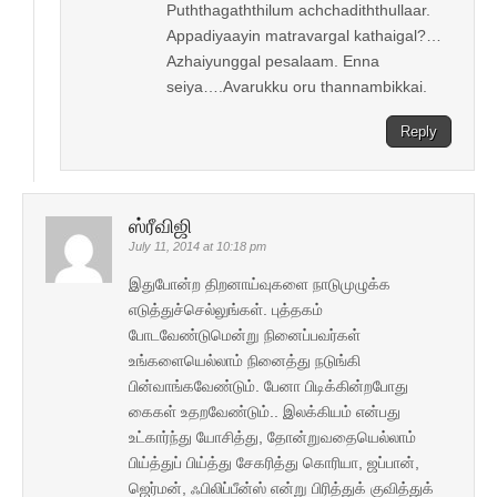
Puththagaththilum achchadiththullaar.
Appadiyaayin matravargal kathaigal?…
Azhaiyunggal pesalaam. Enna
seiya….Avarukku oru thannambikkai.
Reply
ஸ்ரீவிஜி
July 11, 2014 at 10:18 pm
இதுபோன்ற திறனாய்வுகளை நாடுமுழுக்க
எடுத்துச்செல்லுங்கள். புத்தகம்
போடவேண்டுமென்று நினைப்பவர்கள்
உங்களையெல்லாம் நினைத்து நடுங்கி
பின்வாங்கவேண்டும். பேனா பிடிக்கின்றபோது
கைகள் உதறவேண்டும்.. இலக்கியம் என்பது
உட்கார்ந்து யோசித்து, தோன்றுவதையெல்லாம்
பிய்த்துப் பிய்த்து சேகரித்து கொரியா, ஜப்பான்,
ஜெர்மன், ஃபிலிப்பீன்ஸ் என்று பிரித்துக் குவித்துக்