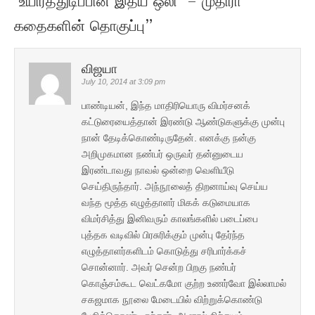
‘உயிர்த்துடிப்பின் இதய ஒலி’ – முதிரா
கதைகளின் தொகுப்பு
”
விஜயா
July 10, 2014 at 3:09 pm
பாண்டியன், இந்த மாதிரியொரு விமர்சனக்
கட்டுரையைத்தான் இரண்டு ஆண்டுகளுக்கு முன்பு
நான் தேடிக்கொண்டிருதேன். எனக்கு நன்கு
அறிமுகமான நண்பர் ஒருவர் தன்னுடைய
இரண்டாவது நாவல் ஒன்றை வெளியீடு
செய்திருந்தார். அந்நூலைத் திறனாய்வு செய்ய
வந்த மூத்த எழுத்தாளர் மிகக் கடுமையாக
விமர்சித்து இனிவரும் காலங்களில் படைப்பை
புத்தக வடிவில் பிரசுரிக்கும் முன்பு தேர்ந்த
எழுத்தாளர்களிடம் கொடுத்து சரிபார்க்கச்
சொன்னார். அவர் சென்ற பிறகு நண்பர்
கொஞ்சம்கூட வெட்கமோ குற்ற உணர்வோ இல்லாமல்
சகஜமாக நூலை மேடையில் விற்றுக்கொண்டு