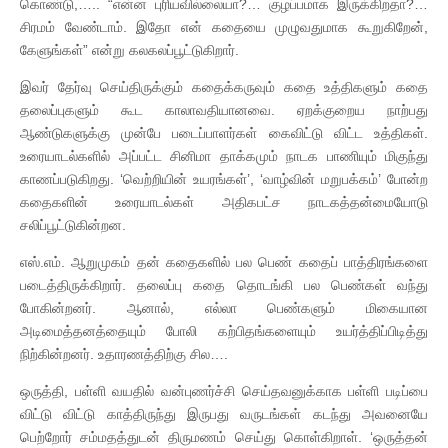
கொண்டு,….. “என்ன புரியவில்லையா?… குழப்பமாக இருக்கிறதா?…
சிரமம் வேண்டாம். இதோ என் கதையை முழுவதுமாக கூறுகிறேன்,
கேளுங்கள்” என்று கலகலப்பூட்டுகிறார்.
இவர் தேர்வு செய்திருக்கும் கதைக்கருவும் கதை உத்திகளும் கதை
தலைப்புகளும் கூட காலாவதியானவை. ஏறக்குறைய நாற்பது
ஆண்டுகளுக்கு முன்பே படைப்பாளர்கள் கைவிட்டு விட்ட உத்திகள்.
உரையாடல்களில் அப்பட்ட சினிமா தாக்கமும் நாடக பாணியும் மிகுந்து
காணப்படுகிறது. ‘வெற்றியின் உயரங்கள்’, ‘வாழ்வின் மறுபக்கம்’ போன்ற
கதைகளின் உரையாடல்கள் அதிகபட்ச நாடகத்தன்மையோடு
சலிப்பூட்டுகின்றன.
எஸ்.எம். ஆறுமுகம் தன் கதைகளில் பல பெண் கதைப் பாத்திரங்களை
படைத்திருக்கிறார். தலைப்பு கதை தொடங்கி பல பெண்கள் வந்து
போகின்றனர். ஆனால், எல்லா பெண்களும் மிகையான
அடிமைத்தனத்தையும் போலி கற்பிதங்களையும் உயர்த்திப்பிடித்து
நிற்கின்றனர். உதாரணத்திற்கு சில….
ஒருத்தி, பள்ளி வயதில் வன்புணர்ச்சி செய்தவனுக்காக பள்ளி படிப்பை
விட்டு விட்டு காத்திருந்து இருபது வருடங்கள் கடந்து அவனையே
பெற்றோர் சம்மதத்துடன் திருமணம் செய்து கொள்கிறாள். ‘ஒருத்தன்