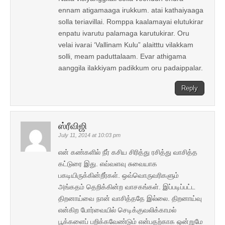
ennam atigamaaga irukkum. atai kathaiyaaga
solla teriavillai. Romppa kaalamayai elutukirar
enpatu ivarutu palamaga karutukirar. Oru
velai ivarai ‘Vallinam Kulu” alaitttu vilakkam
solli, meam paduttalaam. Evar athigama
aanggila ilakkiyam padikkum oru padaippalar.
Reply
ஸ்ரீவிஜி
July 11, 2014 at 10:03 pm
என் கண்களில் நீர் கசிய சிரித்து ரசித்து வாசித்த
கட்டுரை இது. எவ்வளவு சுவையாக
பகடியிருக்கின்றீர்கள். ஒவ்வொருவரிகளும்
அங்கதம் தெறிக்கின்ற வாசகங்கள். இப்படிப்பட்ட
திறனாய்வை நான் வாசித்ததே இல்லை. திறனாய்வு
என்கிற போர்வையில் செடிக்குவலிக்காமல்
பூக்களைப் பறிக்கவேண்டும் என்பதற்காக ஒன்றுமே