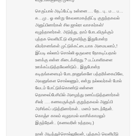
செருப்பால் அடிப்பேட்டி உன்னை…. தே.. பு.. ம… ப…
க…மு.. ஓ என்று கேவலாமகத்திட்டி குறுந்தகவல்
அனுப்பினார்கள் சில ஜால்ரா வாசகர்கள்/
எழுத்தாளர்கள். அடுத்து, தாம் போடவிருக்கும்
புத்தக வெளியீட்டு விழாவிற்கு இதுபோன்ற
விமர்சனங்கள் முட்டுக்கட்டையாக அமையலாம்,!
இப்படி எல்லாம் சொல்லி ஒருவரை நோகடிப்பதால்
உனக்கு என்ன கிடைக்கிறது.? படப்பாளிகளை
ஊக்கப்படுத்தவேண்டும்.. இதுபோன்ற
கடிதங்களையும் போடறானுங்களே பத்தரிக்கையிலே,
அவனுங்கள சொல்லணும், என்று நல்லவர்கள் போல்
வேடம் போட்டுக்கொண்டு என்னை
தொலைப்பேசியில் அழைத்து ரணப்படுத்தனார்கள்
சிலர் …. கணவருக்குக் குறுந்தகவல் அனுப்பி
அசிங்கப் படுத்தினார்கள்.. மனம் உடைந்தேன்.
கொஞ்ச காலம் எழுதாமல் வாசிக்காமலும்
இருந்தேன்.. (கணவரின் உத்தரவு.)
நான் அடித்துச்சொல்லுவேன், புத்தகம் வெளியீடு