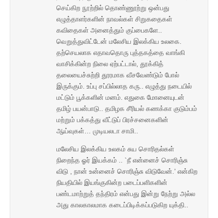
செய்கிற நூற்றில் தொண்ணூற்று ஒன்பது
எழுத்தாளர்களின் நாவல்கள் சிறுகதைகள்
கவிதைகள் அனைத்தும் குப்பைகளே..
வெறுத்துவிட்டேன் மலேசிய இலக்கிய உலகை.
தற்செயலாக எதாவதொரு புத்தகத்தை வாங்கி
வாசிக்கின்ற நிலை ஏற்பட்டால், தூக்கித்
தலையைச்சுற்றி தூரமாக வீசவேண்டும் போல்
இருக்கும். உப்பு சப்பில்லாத கரு.. எழுத்து நடையில்
மட்டும் பூக்களின் மனம். எதுகை மோனையுடன்
தமிழ் பயன்பாடு.. தமிழக சீரியல் கணக்கா குடும்பம்
மற்றும் பக்கத்து வீட்டுப் பிரச்சனைகளின்
ஆய்வுகள்… முடியலடா சாமி..
மலேசிய இலக்கிய உலகம் சுய சொரிதல்கள்
நிறைந்த ஓர் இயக்கம் .. `நீ என்னைச் சொரிஞ்சு
விடு , நான் உன்னைச் சொரிஞ்சு விடுவேன்.’ என்கிற
நியதியில் இயங்குகின்ற படைப்பளிகளின்
பண்டமாற்றுத் தந்திரம் என்பது இன்று நேற்று அல்ல
அது காலகாலமாக கடைப்பிடிக்கப்படுகிற யுக்தி..