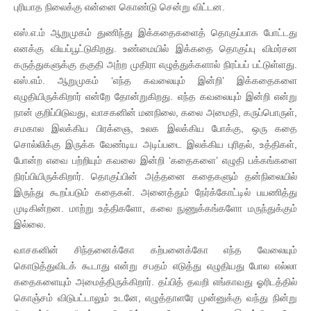
புரியாத நிலைக்கு என்னை கொண்டு சென்று விட்டன.
எஸ்.எ.ம் ஆறுமுகம் துணிந்து இக்கதைகளைத் தொகுப்பாக போட்டது
எனக்கு வியப்பூட்டுகிறது. உண்மையில் இக்கதை தொகுப்பு விமர்சன
கருத்துகளுக்கு தகுதி அற்ற முதிரா எழுத்துக்களால் நிரப்பப் பட்டுள்ளது.
எஸ்.எம். ஆறுமுகம் ‘எந்த கவலையும் இன்றி’ இக்கதைகளை
எழுதியிருக்கிறார் என்றே தோன்றுகிறது. எந்த கவலையும் இன்றி என்று
நான் குறிப்பிடுவது, வாசகனின் மனநிலை, கலை அமைதி, கருப்பொருள்,
சமகால இலக்கிய பிரக்ஞை, உலக இலக்கிய போக்கு, ஒரு கதை
சொல்லிக்கு இருக்க வேண்டிய அடிப்படை இலக்கிய புரிதல், உத்திகள்,
போன்ற எவை பற்றியும் கவலை இன்றி ‘கதைகளை’ எழுதி பக்கங்களை
நிரப்பியிருக்கிறார். தொகுப்பின் அத்தனை கதைகளும் தன்நிலையில்
இருந்து கூறப்படும் கதைகள். அனைத்தும் நேர்க்கோட்டில் பயணித்து
முடிகின்றன. மாற்று உத்திகளோ, கலை நுணுக்கங்களோ மருந்துக்கும்
இல்லை.
வாசகனின் சிந்தனைக்கோ கற்பனைக்கோ எந்த வேலையும்
கொடுத்துவிடக் கூடாது என்று சபதம் எடுத்து எழுதியது போல எல்லா
கதைகளையும் அமைத்திருக்கிறார். தப்பித் தவறி எங்காவது ஓரிடத்தில்
கொஞ்சம் விடுபட்டாலும் உடனே, எழுத்தாளரே முன்னுக்கு வந்து நின்று