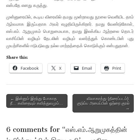
என்பதே எனது கருத்து.
முன்னுரையில், கூடிய விரைவில் தமது மூன்றாவது நூலை வெளியிட தாம்
ஆர்வமாக இருப்பதாக அவர் எழுதியிருக்கிறார். நமது வேண்டுகோள்,
எஸ்.எம். ஆறுமுகம் பொறுமையாக, தமது இலக்கிய ஆற்றலை தொடர்
வாசிப்பின் வழியும் தேடலின் வழியும் வளர்த்துக் கொண்டபின் புது
முயற்சிகளில் ஈடுபடுவது நல்ல மாற்றத்தைக் கொடுக்கும் என்பதுதான்.
Share this:
Facebook
X
Email
Print
Post
← இன்னும் இறந்து போகாத
விவாகரத்து (திரைப்படம்):
நீ… கவிதையும் கவித்துவமும்…
குடும்ப அமைப்பின் ஒற்றை குரல்
navigation
→
6 comments for “
எஸ்.எம்.ஆறுமுகத்தின்