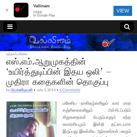
Vallinam
✕
VIEW
FREE
In Google Play
வல்லினம்
புத்தகப்பார்வை
எஸ்.எம்.ஆறுமுகத்தின்
‘உயிர்த்துடிப்பின் இதய ஒலி’ –
முதிரா கதைகளின் தொகுப்பு
by
அ.பாண்டியன்
•
July 1, 2014
•
6 Comments
மலேசிய நாளிதழ்களிலும் வார மாத
சஞ்சிகைகளிலும் அச்சிடப்படும்
சிறுகதைகள் பெரும்பாளும் எந்த
சுவாரசியமும் இன்றி தட்டையாக
இருப்பது இலக்கிய ஆர்வளர்கள் பலரும்