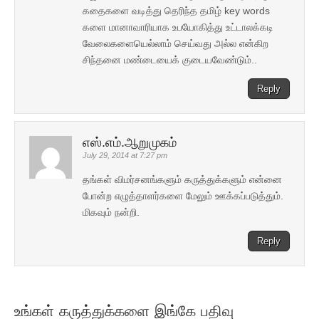
கதைகளை வடித்து தெரிந்த தமிழ் key words
களை மானாவாரியாக உபயோகித்து உட்டாலக்கடி
வேலைகளையெல்லாம் செய்வது அல்ல என்கிற
சிந்தனை மண்டையைக் குடையவேண்டும்..
Reply
எஸ்.எம்.ஆறுமுகம்
July 29, 2014 at 7:27 pm
தங்கள் விமர்சனங்களும் கருத்துக்களும் என்னை
போன்ற எழுத்தாளர்களை மேலும் ஊக்கப்படுத்தும்.
மிகவும் நன்றி.
Reply
உங்கள் கருத்துக்களை இங்கே பதிவு