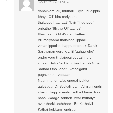
July 12, 2014 at 12:54 pm
Vanakkam Viji, muthalil “Uyir Thudippin
Ithaya Oli” ithu sariyaana
thalaipputhaanaa? “Uyir Thudippu”
enbathe “Ithaya Oli”taane?
Ithai naan S.M.A’vidam ketten.
Arumaiyaana thalaippai ippadi
vimarsippathe thappu endraar. Datuk
Saravanan veru K.L.’lil “aahaa oho”
endru veru thalaippai pugazhnthu
vittaar. Datin Sri Dato Geethanjali G veru
“aahaa Oho” endru kathaigalai
pugazhnthu viddaar.
Naan mattumalla, enggal iyakka
aalosagar Dr.Sockalingam, Allyrani endri
silarum kuppai endru sollividdanar. Naan
naasukkaaga sonnen. Avar kathaiyai
avar tharkkaaththaar. “En Kathaiyil
Kathai Irukkum” endraar.