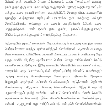
பின்னர் தன் மகனிடம் அவன் அப்பாவைக் காட்டி “இவர்தான் உனக்கு
நான் தரும் திருமண பரிசு” என்று கூறுகிறாள். “திக்கு தெரியாத காட்டில்”
என்னும் கதை நாயகி தன்னை ஏமாற்றிவிட்டு சென்று விட்ட கணவனின்
நோயுற்ற பெற்றோரை அன்புடன் பராமரிக்க தன் சுகத்தை விட்டுக்
கொடுக்கிறாள். இவ்வாறு பல கதைப் பாத்திரங்கள் (ஆண் கதை
மாந்தரும்தான்- “என் ஜீவன் நீயே தான்”) நகைப்புக்குறியதாகவும்
பிற்போக்குத்தனத்துடனும் அமைந்திருப்பது வேதனை.
‘தந்தையின் முகம்’ கதையில், தோட்டக்காட்டில் வாழ்ந்து வளர்ந்த மகன்
பெற்றவர்களை மறந்து புறக்கணித்துச் செல்கிறான். ஆனால் அவனது
வெள்ளைக்கார பிலிப்பீனோ மனைவி அன்புடன் மாமனார் மாமியாரை தேடி
வந்து காலில் விழுந்து ஆசிர்வாதம் பெற்று, சோறு கறியெல்லாம் கேட்டு
வாங்கிச் சாப்பிடுகிறாள். இதே வகையில் ‘வெற்றியின் உயரங்கள்’ என்னும்
கதையில், ஒரு ‘வாசக்கூட்டியின்’ (தோட்டியின்) இரண்டு மகன்களும்
படித்து வளர்ந்து மேன்நிலைக்கு சென்றுவிட்ட நிலையில் அவர்கள்
இருவரும் ஒருத்தன் ஃபிராஸ் பெண்ணையும் அடுத்தவன் ஜெர்மன்
பெண்ணையும் திருமணம் செய்து கொள்கின்றனர். அந்த மேல்நாட்டு
மருமகள்களும் ‘தமிழ் சாங்கிய பண்பாடு’ கொப்பளிக்க சிவன் கோயில்
குருக்களைக் கொண்டு இல்ல கிரகபிரவேசமெல்லாம் செய்கின்றனர்.
எஸ்.எம். ஆறுமுகம் எது தமிழ்ப்பண்பாடு என்பதில் தெளிவில்லாமலேயே